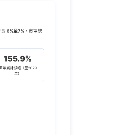
增長
6%至7%
，市場總
155.9%
五年累計漲幅（至2029
年）