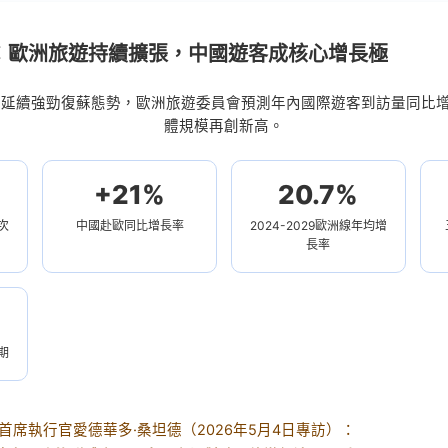
：歐洲旅遊持續擴張，中國遊客成核心增長極
市場延續強勁復蘇態勢，歐洲旅遊委員會預測年內國際遊客到訪量同比
體規模再創新高。
+21%
20.7%
次
中國赴歐同比增長率
2024-2029歐洲線年均增
長率
期
會首席執行官愛德華多·桑坦德（2026年5月4日專訪）：