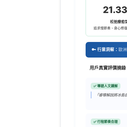
21.3
松弛療愈
追求慢節奏、身心修
🔑 行業洞察：
歐洲
用戶真實評價摘錄（
✅ 導遊人文講解
「睿導解說將冰島
✅ 行程節奏合理