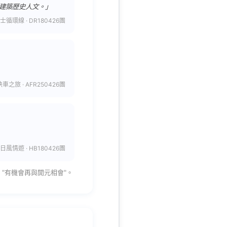
建築歷史人文。」
循環線 · DR180426團
之旅 · AFR250426團
風情遊 · HB180426團
"有機會再與開元相會"。