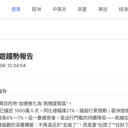
首頁
歐洲
中東非
英愛
美加
紐澳
旅遊趨勢報告
06 12:34:04
典目的地"加速進化為"高頻度假區"。
已逼近 1000萬人次，同比增幅達21%，遠超行業預期；歐洲旅
增長6%—7%。這一數據背後，是出行門檻的持續降低——航線
觀的深層轉變：不再滿足於"去過了"，而是要"玩透了""住好了"