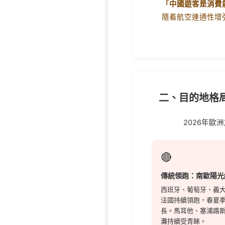
「中國遊客是消費
隨着航空連通性增
二、目的地格
2026年歐
🔴
傳統領跑：南歐陽光
西班牙、葡萄牙、義
法國持續領跑，春夏
長。馬耳他、塞浦路
灘持續受青睞。