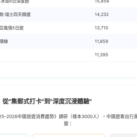
·冰島6日深度遊
15,858
款·瑞士四天精選
14,232
亞風情5日遊
13,710
環線
11,859
11,395
從"集郵式打卡"到"深度沉浸體驗"
2025-2026中國旅遊消費趨勢》調研（樣本3000人），中國遊客出
變：