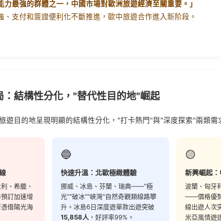
能力最強的群體之一，中國市場對歐洲旅遊經濟至關重要。」
強、支付和簽證便利化不斷推進，歐中旅遊合作進入新阶段。
局：結構性分化，"替代性目的地"崛起
洲旅遊目的地呈現明顯的結構性分化，"打卡熱門"與"深度探索"兩類
🔵
🟡
線
快速升溫：北歐極緻體驗
新興崛起：
大利、希臘、
挪威、冰島、芬蘭、瑞典——"極
波蘭、匈牙
季預訂加速增
光""破冰""峽灣"自然奇觀類線路攀
——價格優
斯憑借陽光海
升。冰島6日深度遊單款出遊突破
線出遊人次突
15,858人
，好評率99%。
米亞風情遊達