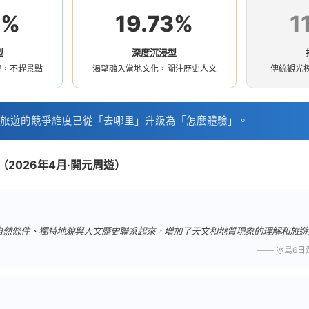
3%
19.73%
1
型
深度沉浸型
復，不趕景點
渴望融入當地文化，關注歷史人文
傳統觀光
旅遊的競爭維度已從「去哪里」升級為「怎麼體驗」。
2026年4月·開元周遊）
自然條件、獨特地貌與人文歷史聯系起來，增加了天文和地質現象的理解和旅遊
—— 冰島6日深