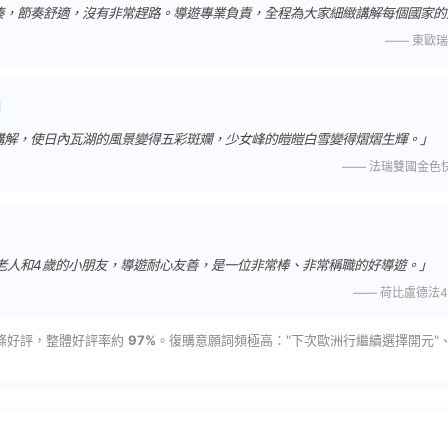
湊，節奏舒適，沒有非常趕路。導遊專業負責，全程為大家細緻講解每個國家的
—— 東歐瑞士
講解，使日內瓦湖的風景變得五彩斑斕，少女峰的皚皚白雪變得熠熠生輝。」
—— 法瑞雙國金色快車
的老人和4歲的小朋友，導遊耐心友善，是一位非常棒、非常稱職的好導遊。」
—— 荷比盧德法4日
29條好評，整體好評率約
97%
。復購意願詞頻極高："下次歐洲行繼續選擇開元"、