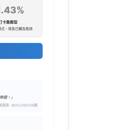
1.43%
打卡集郵型
模式，增長已觸及瓶颈
樂趣。」
度遊 · BDDJ250426團