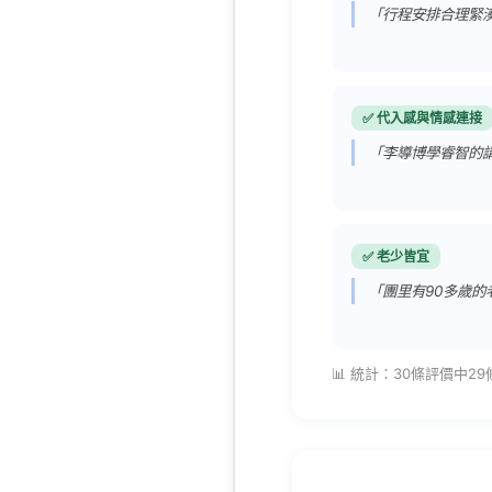
「行程安排合理緊
✅ 代入感與情感連接
「李導博學睿智的
✅ 老少皆宜
「團里有90多歲
📊 統計：30條評價中