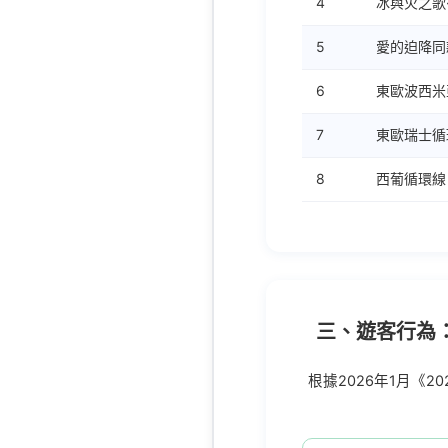
4
冰與火之歌
5
愛的迫降同
6
東歐波西米
7
東歐瑞士循
8
西葡循環線
三、遊客行為：
根據2026年1月《