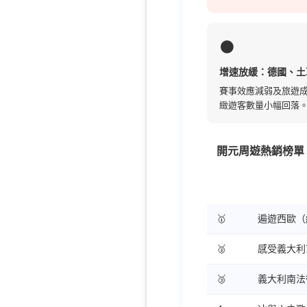
⚫
增速放緩：德國、土
賽事效應減弱及旅遊
緻遊客數量小幅回落
開元周遊熱銷榜單（
排名
線路名稱
🥇
遍遊西歐（
🥈
感受義大利
🥉
義大利南法