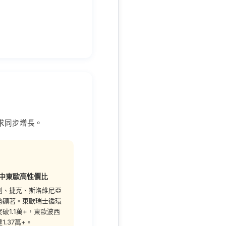
需求同步增長。
中東歐高性價比
利、捷克、斯洛維尼亞
勢顯著。東歐瑞士循環
破1.1萬+，東歐波西
1.37萬+。