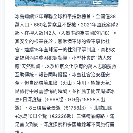
冰島連續17年蟬聯全球和平指數榜首，全國僅38
萬人口、660名警察且不配槍，2021年凶殺案僅2
起、在押人數142人（入獄率約為美國的1/18）。
其安全的根基在於：無常備軍隊的零軍事化社
會、連續15年全球第一的性別平等制度、高稅收
高福利消除貧困犯罪動機、小型社會的"熟人效
應"天然監督，以及維京文化孕育的萬人志願搜救
互助傳統。報告同時提醒，冰島社會治安極安
全，但自然環境風險（火山、冰川、極端天氣）
是旅行中最需警惕的領域，並推薦了開元周遊冰
島6日深度遊（€998起，9.9分/15858人出
遊）、8日環島全景遊（€1758起）、北歐四國
+冰島10日全覽（€2226起）三條精品線路，滿
足首次到訪、深度探索和多國連線等不同旅行需
求。