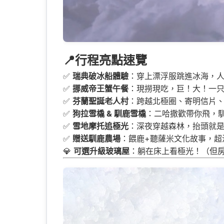
📍行程亮點速覽
✅
瑞典破冰船體驗
：穿上漂浮服跳進冰海，
✅
挪威帝王蟹午餐
：現撈現吃，巨！大！一只
✅
芬蘭聖誕老人村
：跨越北極圈、寄明信片
✅
狗拉雪橇 & 馴鹿雪橇
：二哈撒歡帶你飛，馴
✅
雪地摩托追極光
：深夜穿越森林，抬頭就是
✅
贈送馴鹿農場
：餵鹿+聽薩米文化故事，超
💎
可選升級玻璃屋
：躺在床上看極光！（但