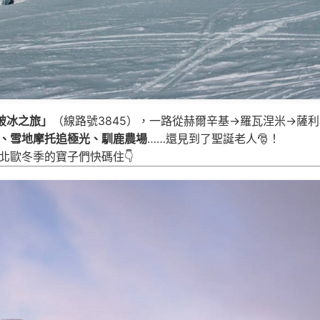
破冰之旅」
（線路號3845），一路從赫爾辛基→羅瓦涅米→薩
、雪地摩托追極光、馴鹿農場
……還見到了聖誕老人🎅！
北歐冬季的寶子們快碼住👇