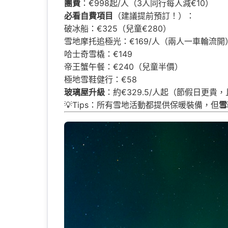
團費
：€998起/人（3人同行每人減€10）
必看自費項目
（建議提前預訂！）：
破冰船：€325（兒童€280）
雪地摩托追極光：€169/人（兩人一車輪流開
哈士奇雪橇：€149
帝王蟹午餐：€240（兒童半價）
極地雪鞋健行：€58
玻璃屋升級
：約€329.5/人起（節假日更貴
💡Tips：所有雪地活動都提供保暖裝備，但
雪