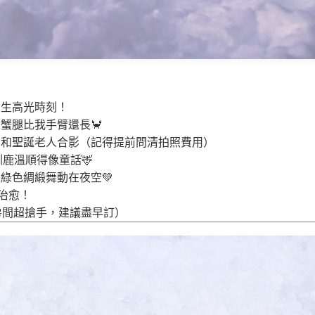
人生高光時刻！
蟹腿比我手臂還長🦀
、和聖誕老人合影（記得提前問清拍照費用）
鹿溫順得像童話🦌
綠色綢緞舞動在夜空💚
治愈！
房間超搶手，建議盡早訂）