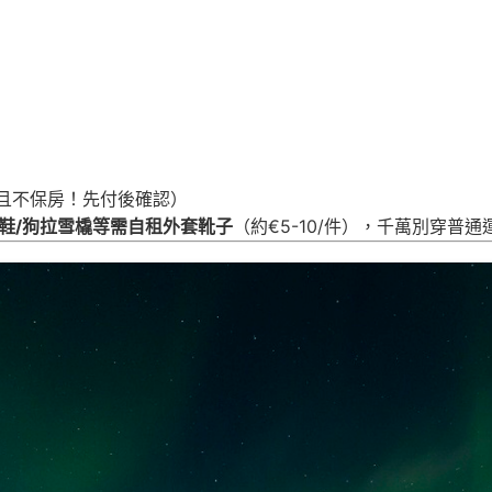
）
，且不保房！先付後確認）
鞋/狗拉雪橇等需自租外套靴子
（約€5-10/件），千萬別穿普