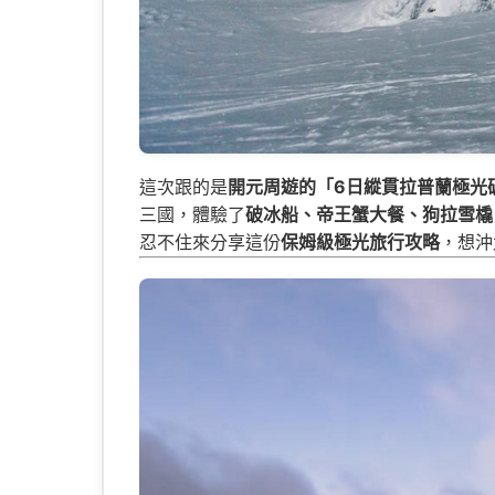
這次跟的是
開元周遊的「6日縱貫拉普蘭極光
三國，體驗了
破冰船、帝王蟹大餐、狗拉雪橇
忍不住來分享這份
保姆級極光旅行攻略
，想沖