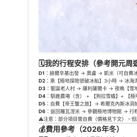
🗓️我的行程安排（參考開元
D1
：赫爾辛基出發 → 奧盧 → 凱米（可自費
D2
：乘【極地探險號破冰船】3小時 → 冰海漂
D3
：聖誕老人村 → 薩利薩爾卡 → 夜晚【
D4
：馴鹿農場（含） + 【狗拉雪橇】+ 【
D5
：自費【帝王蟹之旅】→ 希爾克內斯冰洞捕
D6
：返回羅瓦涅米 → 參觀極地博物館 → 行
⚠️注意：部分項目需自費（價格見下文），但
💰費用參考（2026年冬）