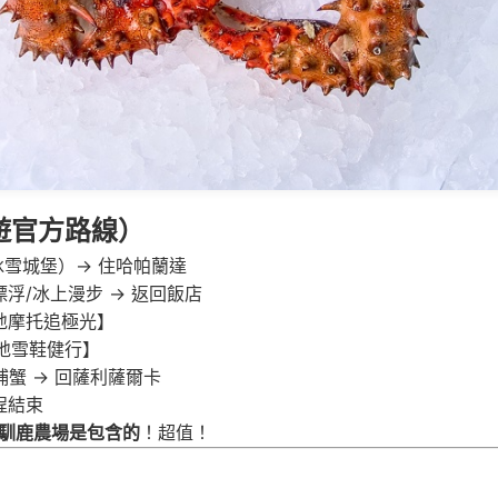
周遊官方路線）
冰雪城堡）→ 住哈帕蘭達
浮/冰上漫步 → 返回飯店
雪地摩托追極光】
極地雪鞋健行】
蟹 → 回薩利薩爾卡
程結束
馴鹿農場是包含的
！超值！