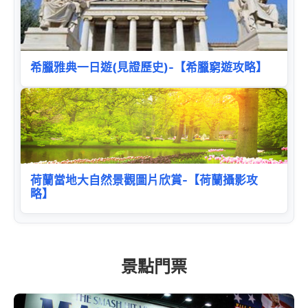
希臘雅典一日遊(見證歷史)-【希臘窮遊攻略】
荷蘭當地大自然景觀圖片欣賞-【荷蘭攝影攻
略】
景點門票