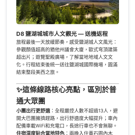
D8 鹽湖城城市人文觀光 — 送機返程
旅程最後一天放緩節奏，感受鹽湖城人文風光：
參觀顏值超高的猶他州議會大廈，歐式穹頂建築
超出片；遊覽聖殿廣場，了解當地地域人文文
化。行程結束後統一送往鹽湖城國際機場，圓滿
結束整段美西之旅。
✨這條線路核心亮點，區別於普
通大眾團
小團出行更舒適
：全程嚴控人數不超過13人，避
開大巴團擁擠趕路，出行舒適度大幅提升；車內
配備車載WiFi和充電口，長途行車也不會無聊。
住宿深度貼合當地特色
：兩晚入住黃石園內木