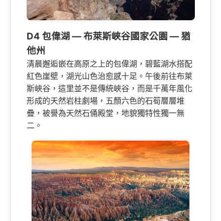
D4 包偉湖 — 布萊斯峽谷國家公園 — 猶
他州
清晨邂逅嵌在高原之上的包偉湖，碧藍湖水搭配
紅色崖壁，湖光山色治愈感十足。午後前往布萊
斯峽谷，這里並不是傳統峽谷，而是千萬年風化
形成的天然岩柱劇場，五顏六色的石筍層層堆
疊，被譽為天然石俑殿堂，地貌獨特性獨一無
二。