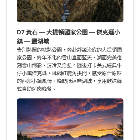
D7 黃石 — 大提頓國家公園 — 傑克遜小
鎮 — 鹽湖城
告別熱鬧的地熱公園，奔赴靜謐治愈的大提頓國
家公園，終年不化的雪山直面藍天，湖面完美復
刻雪山倒影，清冷又治愈。隨後打卡美式經典牛
仔小鎮傑克遜，逛網紅鹿角拱門，感受原汁原味
的西部小鎮風情。晚間抵達鹽湖城，享用歡送韓
式自助烤肉晚餐。