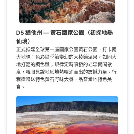
D5 猶他州 — 黃石國家公園（初探地熱
仙境）
正式抵達全球第一座國家公園黃石公園，打卡兩
大地標：色彩隨季節變幻的大棱鏡溫泉，如同大
地打翻的調色盤；規律定時噴發的老忠實間歇
泉，親眼見證地底地熱噴涌而出的震撼力量。行
程還贈送特色黃石野味大餐，品嘗當地特色美
食。