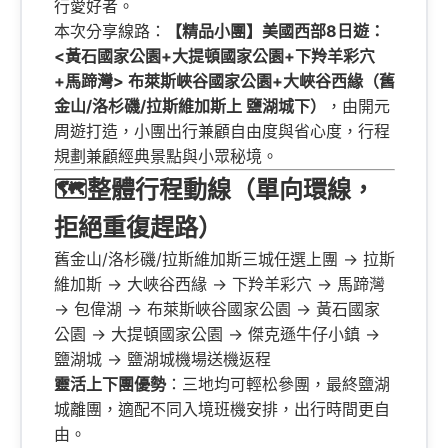
行愛好者。
本次分享線路：
【精品小團】美國西部8日遊：
<黃石國家公園+大提頓國家公園+下羚羊彩穴
+馬蹄灣> 布萊斯峽谷國家公園+大峽谷西緣（舊
金山/洛杉磯/拉斯維加斯上 鹽湖城下）
，由開元
周遊打造，小團出行兼顧自由度與省心度，行程
規劃兼顧經典景點與小眾秘境。
🗺️整體行程動線（單向環線，
拒絕重復趕路）
舊金山/洛杉磯/拉斯維加斯三城任選上團 → 拉斯
維加斯 → 大峽谷西緣 → 下羚羊彩穴 → 馬蹄灣
→ 包偉湖 → 布萊斯峽谷國家公園 → 黃石國家
公園 → 大提頓國家公園 → 傑克遜牛仔小鎮 →
鹽湖城 → 鹽湖城機場送機返程
靈活上下團優勢
：三地均可輕松參團，最終鹽湖
城離團，適配不同入境班機安排，出行時間更自
由。