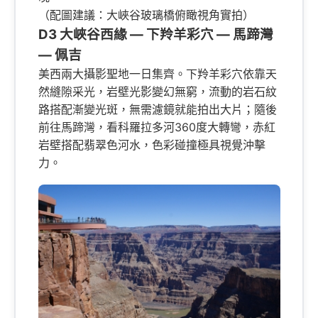
（配圖建議：大峽谷玻璃橋俯瞰視角實拍）
D3 大峽谷西緣 — 下羚羊彩穴 — 馬蹄灣
— 佩吉
美西兩大攝影聖地一日集齊。下羚羊彩穴依靠天
然縫隙采光，岩壁光影變幻無窮，流動的岩石紋
路搭配漸變光斑，無需濾鏡就能拍出大片；隨後
前往馬蹄灣，看科羅拉多河360度大轉彎，赤紅
岩壁搭配翡翠色河水，色彩碰撞極具視覺沖擊
力。