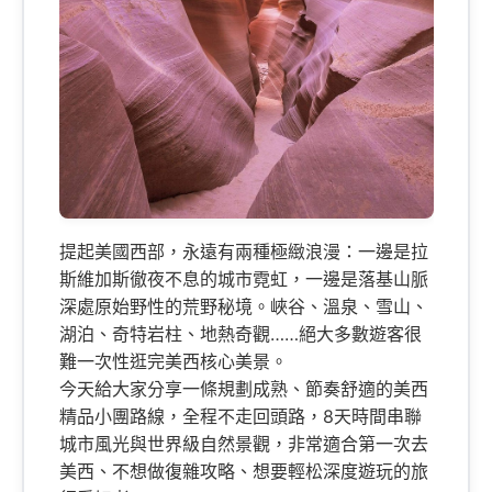
提起美國西部，永遠有兩種極緻浪漫：一邊是拉
斯維加斯徹夜不息的城市霓虹，一邊是落基山脈
深處原始野性的荒野秘境。峽谷、溫泉、雪山、
湖泊、奇特岩柱、地熱奇觀……絕大多數遊客很
難一次性逛完美西核心美景。
今天給大家分享一條規劃成熟、節奏舒適的美西
精品小團路線，全程不走回頭路，8天時間串聯
城市風光與世界級自然景觀，非常適合第一次去
美西、不想做復雜攻略、想要輕松深度遊玩的旅