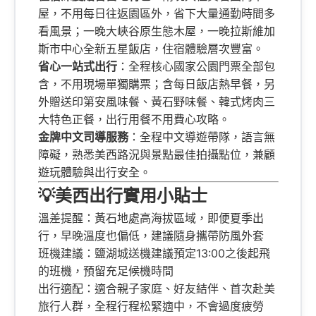
屋，不用每日往返園區外，省下大量通勤時間多
看風景；一晚大峽谷原生態木屋，一晚拉斯維加
斯市中心全新五星飯店，住宿體驗層次豐富。
省心一站式出行
：全程核心國家公園門票全部包
含，不用現場單獨購票；含每日飯店熱早餐，另
外贈送印第安風味餐、黃石野味餐、韓式烤肉三
大特色正餐，出行用餐不用費心攻略。
金牌中文司導服務
：全程中文導遊帶隊，語言無
障礙，熟悉美西路況與景點最佳拍攝點位，兼顧
遊玩體驗與出行安全。
💡美西出行實用小貼士
溫差提醒：黃石地處高海拔區域，即便夏季出
行，早晚溫度也偏低，建議隨身攜帶防風外套
班機建議：鹽湖城送機建議預定13:00之後起飛
的班機，預留充足候機時間
出行適配：適合親子家庭、好友結伴、首次赴美
旅行人群，全程行程松緊適中，不會過度疲勞