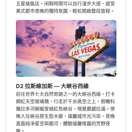
五星級飯店，闲暇時間可以自行漫步大道，感受
美式都市夜晚的獨特氛圍，輕松開啟整段旅程。
D2 拉斯維加斯 — 大峽谷西緣
前往世界七大自然奇跡之一的大峽谷西緣，打卡
網紅天空玻璃橋，行走於千米高空之上，俯瞰科
羅拉多河蜿蜒穿過紅色峽谷，視覺震撼拉滿。傍
晚入住峽谷原生態木屋，遠離城市光污染，夜晚
直面純淨星空與銀河，體驗遠離喧囂的荒野夜
晚。