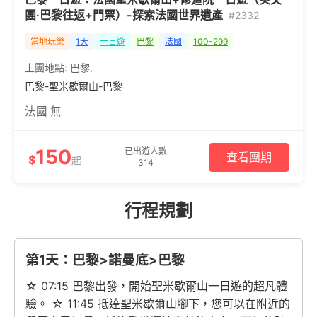
團·巴黎往返+門票）-探索法國世界遺產
#2332
當地玩樂
1天
一日遊
巴黎
法國
100-299
上團地點:
巴黎
,
巴黎-聖米歇爾山-巴黎
法國 無
150
已出遊人數
查看團期
$
起
314
行程規劃
第1天：巴黎>諾曼底>巴黎
☆ 07:15 巴黎出發，開始聖米歇爾山一日遊的超凡體
驗。 ☆ 11:45 抵達聖米歇爾山腳下，您可以在附近的