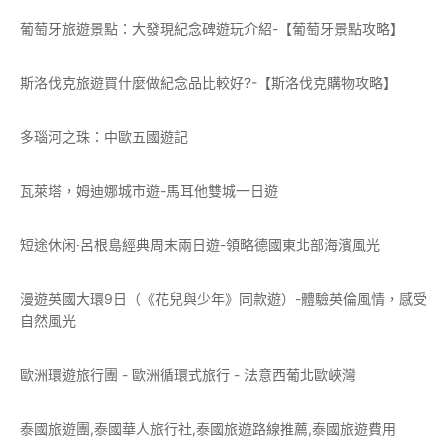
葡萄牙旅遊景點：大發現紀念碑遊玩介紹-【葡萄牙景點攻略】
斯洛伐克旅遊買什麼做紀念品比較好?-【斯洛伐克購物攻略】
多瑙河之珠：中歐五國遊記
瓦萊塔，姆迪娜城市遊-馬耳他雙城一日遊
短途休闲·呂根島經典周末兩日遊-領略德國東北部海濱風光
漫遊英國大環9日（《花兒與少年》同款遊）-體驗英倫風情，感受
自然風光
歐洲環遊旅行團 - 歐洲循環式旅行 - 法意西葡北歐峽灣
泰國旅遊團,泰國華人旅行社,泰國旅遊路線推薦,泰國旅遊費用