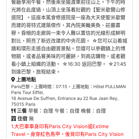
餐廳享用午餐，然後乘坐擺渡車前往山上。下午的時
光將在此度過，山頂上坐落着壯觀的【聖米歇爾山修
道院】。這座本篤會修道院是一座為大天使聖米歇爾
而建的哥特式建築傑作，其內院美輪美奐、莊嚴肅
穆。昏暗的走廊與一束令人難以置信的光線形成鮮明
對比，照亮了新近改建的中央花園。 ☆您可以沿着城
牆和環形走道自由觀賞景點。您還可以參觀鎮上的博
物館，或者品嘗美味的可麗餅，到商店購物，或者觀
看小鎮上組織的活動。 ☆16:30 返回巴黎。 ☆21:45
到達巴黎，旅程結束。
上團地點
Paris巴黎，上團時間：07:15，上團地點：Hôtel PULLMAN
Paris Tour Eiffel,
18 Avenue De Suffren, Entrance au 22 Rue Jean Rey,
75015 Paris
三餐
早餐：自理 午餐：自理 晚餐：自理
住宿
無
1.大巴車車身印有Paris City Vision或Extime
Travel，身穿紅色馬甲，後背印有Paris City Vision