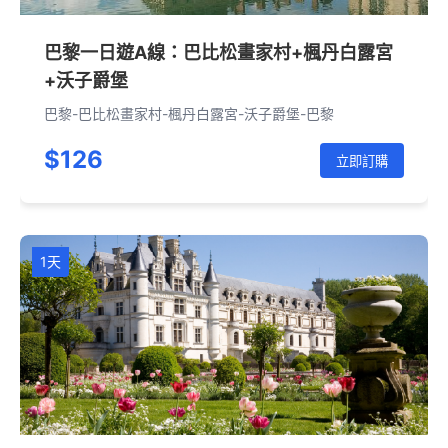
巴黎一日遊A線：巴比松畫家村+楓丹白露宮
+沃子爵堡
巴黎-巴比松畫家村-楓丹白露宮-沃子爵堡-巴黎
$126
立即訂購
1天