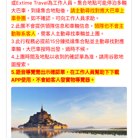
或Extime Travel為工作人員。集合地點可能停泊多輛
大巴車，到達集合地點後，
請主動尋找對應大巴車上
車參團
。如不確認，可向工作人員求助。
2.此團不會提供領隊信息和車輛信息，
領隊也不會主
動聯系客人
，需客人主動尋找車輛並上團。
3.此行程務必提前15分鐘抵達集合點並主動尋找對應
車輛，大巴車按時出發，過時不候。
4.上團時間及地點以收到的確認單為准，請用谷歌地
圖搜索。
5.語音導覽需出示確認單，在工作人員幫助下下載
APP使用，不會給客人發實物導覽器。