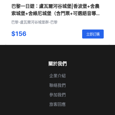
巴黎一日遊：盧瓦爾河谷城堡|香波堡+舍農
索城堡+舍維尼城堡（含門票+可選語音導覽
+可選英文官導•無導遊服務）
巴黎-盧瓦爾河谷城堡群-巴黎
$156
立即訂購
關於我們
企業介紹
聯絡我們
參加我們
旅客回應