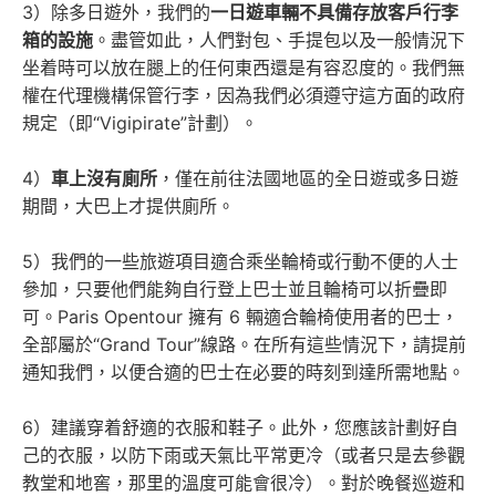
3）除多日遊外，我們的
一日遊車輛不具備存放客戶行李
箱的設施
。盡管如此，人們對包、手提包以及一般情況下
坐着時可以放在腿上的任何東西還是有容忍度的。我們無
權在代理機構保管行李，因為我們必須遵守這方面的政府
規定（即“Vigipirate”計劃）。
4）
車上沒有
廁所
，僅在前往法國地區的全日遊或多日遊
期間，大巴上才提供廁所。
5）我們的一些旅遊項目適合乘坐輪椅或行動不便的人士
參加，只要他們能夠自行登上巴士並且輪椅可以折疊即
可。Paris Opentour 擁有 6 輛適合輪椅使用者的巴士，
全部屬於“Grand Tour”線路。在所有這些情況下，請提前
通知我們，以便合適的巴士在必要的時刻到達所需地點。
6）建議穿着舒適的衣服和鞋子。此外，您應該計劃好自
己的衣服，以防下雨或天氣比平常更冷（或者只是去參觀
教堂和地窖，那里的溫度可能會很冷）。對於晚餐巡遊和