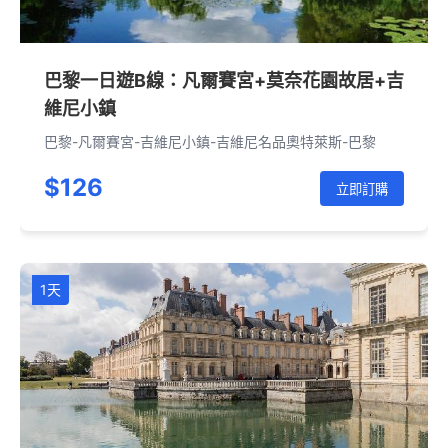
巴黎一日遊B線：凡爾賽宮+莫奈花園故居+吉
維尼小鎮
巴黎-凡爾賽宮-吉維尼小鎮-吉維尼名品奧特萊斯-巴黎
$126
立即訂購
1天