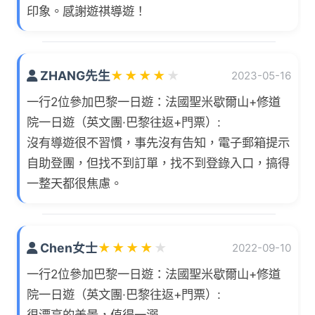
印象。感謝遊祺導遊！
ZHANG先生
★
★
★
★
★
2023-05-16
一行2位參加巴黎一日遊：法國聖米歇爾山+修道
院一日遊（英文團·巴黎往返+門票）:
沒有導遊很不習慣，事先沒有告知，電子郵箱提示
自助登團，但找不到訂單，找不到登錄入口，搞得
一整天都很焦慮。
Chen女士
★
★
★
★
★
2022-09-10
一行2位參加巴黎一日遊：法國聖米歇爾山+修道
院一日遊（英文團·巴黎往返+門票）:
很漂亮的美景，值得一溺