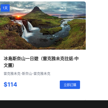
1天
冰島斯奈山一日遊（雷克雅未克往返·中
文團）
雷克雅未克-斯奈山-雷克雅未克
$114
立即訂購