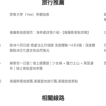
旅行推薦
耶魯大學（Yale）參觀指南
俄羅斯旅遊城市：海參崴詳情介紹-【俄羅斯景點攻略】
約
歐洲十四日遊 德盧法比丹瑞挪 深度體驗-14天8國，深度體
驗歐洲文化歷史和自然風光
・
蘇黎世一日遊 | 瑞士跟團遊 | 少女峰 + 鐵力士山 + 萊茵瀑
布 | 瑞士景點當地參團
行
美國熱賣旅遊團,美國當地旅行團,美國旅遊景點
相關線路