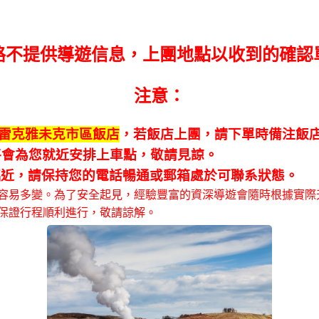
路不提供導遊信息，上團地點以收到的確認
注意：
雷克雅未克市區飯店
，若飯店上團，請下單時備注飯
將會為您就近安排上車點，敬請見諒。
臨近，請保持您的電話暢通或郵箱處於可聯系狀態。
容易多變。為了安全起見，經驗豐富的資深導遊會隨時根據實際
保證行程順利進行，敬請諒解。