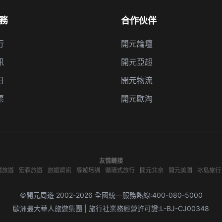
務
合作伙伴
行
開元論壇
訊
開元亞超
日
開元物流
票
開元歐淘
友情鏈接
爾旅遊
宏森旅遊
旅遊資訊
導遊培訓
循環式旅行
開元北京
開元美國
冰島旅行
©開元周遊 2002-2026 全國統一服務熱線:400-080-5000
歐洲最大華人旅遊集團 | 旅行社業務經營許可證:L-BJ-CJ00348