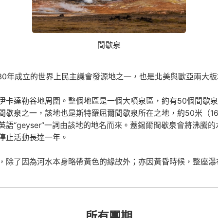
間歇泉
930年成立的世界上民主議會發源地之一，也是北美與歐亞兩大
伊卡達勒谷地周圍。整個地區是一個大噴泉區，約有50個間歇
間歇泉之一，該地也是斯特羅屈爾間歇泉所在之地，約50米（1
“geyser”一詞由該地的地名而來。蓋錫爾間歇泉會將沸騰的
停止活動長達一年。
，除了因為河水本身略帶黃色的緣故外；亦因黃昏時候，整座瀑
所有團期