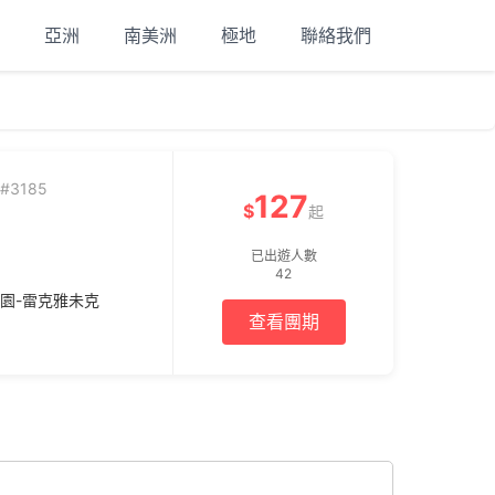
亞洲
南美洲
極地
聯絡我們
#3185
127
$
起
已出遊人數
42
家公園-雷克雅未克
查看團期