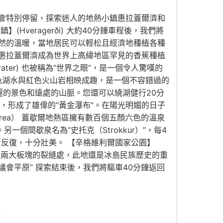
會特別停留，探索迷人的地熱小鎮惠拉蓋爾濟和
eragerði) 大約40分鐘車程後，我們將
然的溫暖，當地居民可以輕松且經濟地種植各種
惠拉蓋爾濟成為世界上高緯地區罕見的香蕉種植
ater) 也被稱為“世界之眼”，是一個令人驚嘆的
色湖水與紅色火山岩相映成趣，是一個不容錯過的
壯麗的景色和遠處的山脈。您還可以繞湖健行20分
中墜落，形成了雄偉的“黃金瀑布”。在陽光明媚的日子
 Area） 蓋歇爾地熱區擁有數百個五顏六色的溫泉
個間歇泉名為“史托克（Strokkur）”，每4
斷反復，十分壯美。 【辛格維利爾國家公園】
北美和歐亞兩大板塊的裂縫處，此地還是冰島民族歷史的重
議會平原” 探索結束後，我們將驅車40分鐘返回
）