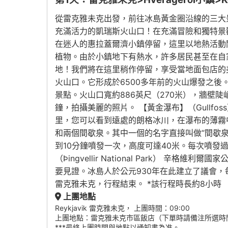
從雷克雅未克出發，前往冰島黃金圈沿線的三大
充滿活力的凱瑞斯火山口！在充滿冒險和獨特景觀的
在迷人的惠拉蓋爾濟小鎮停留，這里以地熱活動
植物。由於小鎮地下有熱水，許多居民甚至在自
地！我們將在這里稍作停留，享受當地面包店的美味小吃
火山口。它形成於6500多年前的火山爆發之
景點。火山口寬約886英尺（270米），牆壁
鐘，拍攝美麗的照片。 【黃金瀑布】（Gullfo
里，您可以看到遠處的朗格冰川，在瀑布的薄霧中欣賞
和兩個間歇泉。其中一個的名字直接叫做“間歇泉（G
到10分鐘噴發一次，高度可達40米。每次噴發
（Þingvellir National Park
要見證。冰島人於公元930年在此建立了議會，
雷克雅未克，行程結束。 *該行程時長約8小時
上團地點
Reykjavik 雷克雅未克， 上團時間：09:00
上團地點：雷克雅未克市區飯店（下單時請備注所選時
***最終上團時間與地點以通知書為准。