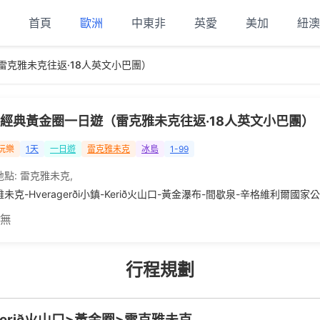
首頁
歐洲
中東非
英愛
美加
紐澳
雷克雅未克往返·18人英文小巴團）
經典黃金圈一日遊（雷克雅未克往返·18人英文小巴團）
玩樂
1天
一日遊
雷克雅未克
冰島
1-99
地點:
雷克雅未克
,
未克-Hveragerði小鎮-Kerið火山口-黃金瀑布-間歇泉-辛格維利爾國
 無
行程規劃
>Kerið火山口>黃金圈>雷克雅未克