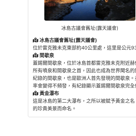
冰島古議會舊址(露天議會)
冰島古議會舊址(露天議會)
位於雷克雅未克東部約40公里處，這里是公元
間歇泉
蓋錫爾間歇泉，位於冰島首都雷克雅未克附近赫
所有噴泉和間歇泉之首，因此也成為世界聞名的
紀錄的間歇泉，也是歐洲人首先發現的間歇泉。英語
率會變得不頻發，有紀錄顯示蓋錫爾間歇泉完全
黃金瀑布
這是冰島的第二大瀑布，之所以被賦予黃金之名
的珍貴美景而命名。