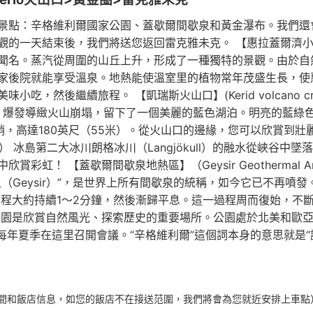
景點：辛格維利爾國家公園、蓋歇爾間歇泉和黃金瀑布。我們還
一天結束後，我們將送您返回雷克雅未克。 【惠拉蓋爾濟小鎮】(Hv
聞名。蒸汽從周圍的山丘上升，形成了一種獨特的景觀。由於自
家後院就能享受溫泉。地熱能使溫室里的植物常年茂盛生長，使
，然後繼續旅程。 【凱瑞斯火山口】(Kerid volcano cr
後。爆發導緻火山崩塌，留下了一個美麗的藍色湖泊。明亮的藍綠
陡峭，高達180英尺（55米）。從火山口的邊緣，您可以欣賞到
ss） 冰島第二大冰川朗格冰川（Langjökull）的融水從峽谷
彩虹！ 【蓋歇爾間歇泉地熱區】（Geysir Geothermal
eysir）”，是世界上所有間歇泉的統稱，如今它已不再噴發。另一
過程大約持續1～2分鐘，然後漸歸平息。這一過程周而復始，不
） 辛格維利爾國家公園是欣賞自然風光、探索歷史的重要場所。公園處於
每年夏季在這里召開會議。“辛格維利爾”這個詞本身的意思就是“
間和飯店信息，如您的飯店不在接送范圍，我們將會為您就近安排上車點