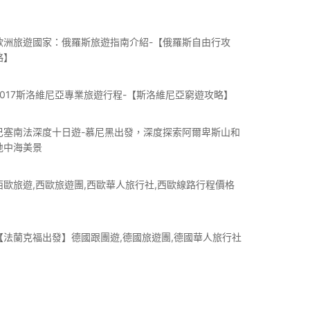
歐洲旅遊國家：俄羅斯旅遊指南介紹-【俄羅斯自由行攻
略】
2017斯洛維尼亞專業旅遊行程-【斯洛維尼亞窮遊攻略】
巴塞南法深度十日遊-慕尼黑出發，深度探索阿爾卑斯山和
地中海美景
西歐旅遊,西歐旅遊團,西歐華人旅行社,西歐線路行程價格
【法蘭克福出發】德國跟團遊,德國旅遊團,德國華人旅行社