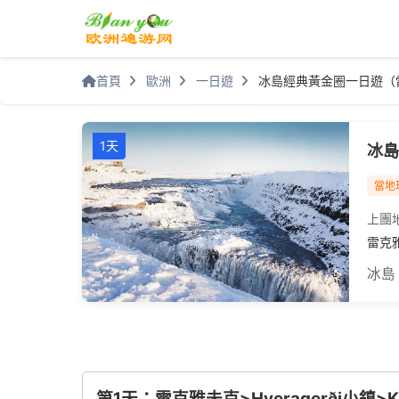
首頁
歐洲
一日遊
冰島經典黃金圈一日遊（
1天
冰島
當地
上團
雷克雅
冰島
第1天：雷克雅未克>Hveragerði小鎮