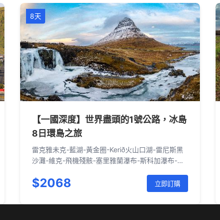
8天
【一國深度】世界盡頭的1號公路，冰島
8日環島之旅
雷克雅未克-藍湖-黃金圈-Kerið火山口湖-雷尼斯黑
沙灘-維克-飛機殘骸-塞里雅蘭瀑布-斯科加瀑布-傑
古沙龍冰河湖-東部峽灣-埃伊爾斯塔濟-黛提瀑布-
$2068
米湖-眾神瀑布-阿克雷里-雷克霍特-斯奈山半島-雷
立即訂購
克雅未克