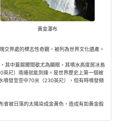
黃金瀑布
板塊交界處的標志性奇觀，被列為世界文化遺產。
泉，其中蓋錫爾間歇尤為顯眼，其噴水高度居冰島
60英尺）南邊就能到達。是世界歷史上第一個被
水噴發至空中70米（230英尺），但有時噴發頻
布會被日落的太陽染成金黃色，造成有如黃金般