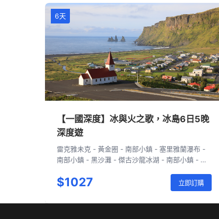
6天
【一國深度】冰與火之歌，冰島6日5晚
深度遊
雷克雅未克 - 黃金圈 - 南部小鎮 - 塞里雅蘭瀑布 -
南部小鎮 - 黑沙灘 - 傑古沙龍冰湖 - 南部小鎮 - 雷
克雅未克 - 藍湖 - 雷克雅未克 - 斯奈山半島 - 雷克
$1027
雅未克
立即訂購