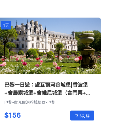
1天
巴黎一日遊：盧瓦爾河谷城堡|香波堡
+舍農索城堡+舍維尼城堡（含門票+可
選語音導覽+可選英文官導•無導遊服
巴黎-盧瓦爾河谷城堡群-巴黎
務）
$156
立即訂購