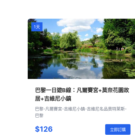
1天
巴黎一日遊B線：凡爾賽宮+莫奈花園故
居+吉維尼小鎮
巴黎-凡爾賽宮-吉維尼小鎮-吉維尼名品奧特萊斯-
巴黎
$126
立即訂購