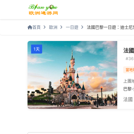
首頁
歐洲
一日遊
法國巴黎一日遊：迪士尼
1天
法國
#36
當地
上團
巴黎
法國