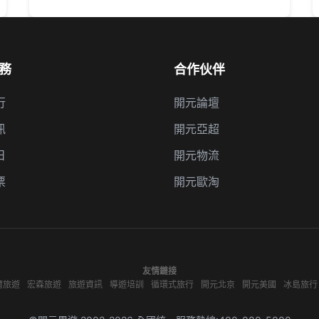
務
合作伙伴
行
開元論壇
訊
開元亞超
日
開元物流
票
開元歐淘
友情鏈接
爾旅遊
宏森旅遊
旅遊資訊
導遊培訓
循環式旅行
開元北京
開元美國
冰島旅行