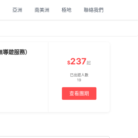
亞洲
南美洲
極地
聯絡我們
無導遊服務）
237
$
起
已出遊人數
19
查看團期