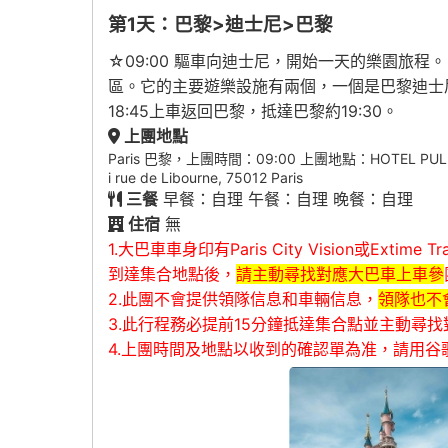
第1天：巴黎>迪士尼>巴黎
☆09:00 驅車向迪士尼，開始一天的樂園旅程
區。它的主要遊樂設施有兩個，一個是巴黎迪士尼
18:45上車返回巴黎，抵達巴黎約19:30。
上團地點
Paris 巴黎，上團時間：09:00 上團地點：HOTEL PULLM
i rue de Libourne, 75012 Paris
三餐
早餐：自理 午餐：自理 晚餐：自理
住宿
無
1.大巴車車身印有Paris City Vision或Exti
到達集合地點後，
請主動尋找對應大巴車上車參
2.此團不會提供領隊信息和車輛信息，
領隊也不
3.此行程務必提前15分鐘抵達集合點並主動尋
4.上團時間及地點以收到的確認單為准，請用谷