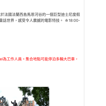
一座位於法國法蘭西島馬恩河谷的一個巨型迪士尼度假
世界，感受令人震撼的電影特技。 ☆18:00-
time Travel為工作人員。集合地點可能停泊多輛大巴車，