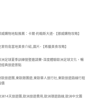
挪威購物地點推薦：卡爾·約翰斯大道-【挪威購物攻略】
克里特島當地美食介紹_圖片-【希臘美食攻略】
歐洲足球夏季訓練營暨邀請賽-深度體驗歐洲足球文化，暢
遊經典旅遊景點
東歐旅遊團,東歐跟團遊,東歐華人旅行社,東歐旅遊路線行程
報價
歐洲14天旅遊團,歐洲旅遊費用,歐洲環遊路線,歐洲中文團