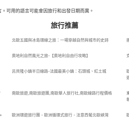
言。可用的語言可能會因旅行和出發日期而異。
旅行推薦
】
北歐五國與冰島環線之旅：一場穿越自然與城市的史詩
奧地利自然風光之旅-【奧地利自由行攻略】
呂貝隆小鎮半日線路-法國最美小鎮：石頭城、紅土城
行
南歐旅遊,南歐旅遊團,南歐華人旅行社,南歐線路行程價格
+
歐洲環遊旅行團 - 歐洲循環式旅行 - 法意西葡北歐峽灣