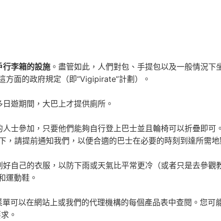
戶行李箱的設施
。盡管如此，人們對包、手提包以及一般情況下
的政府規定（即“Vigipirate”計劃）。
多日遊期間，大巴上才提供廁所。
參加，只要他們能夠自行登上巴士並且輪椅可以折疊即可。Paris 
這些情況下，請提前通知我們，以便合適的巴士在必要的時刻到達所需
劃好自己的衣服，以防下雨或天氣比平常更冷（或者只是去參觀
和運動鞋。
菜單可以在網站上或我們的代理機構的每個產品表中查閱。您可
要求。