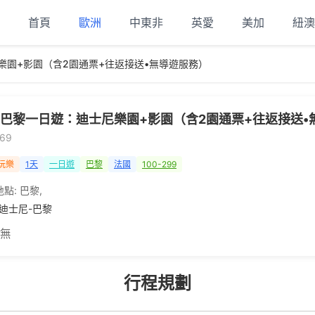
首頁
歐洲
中東非
英愛
美加
紐澳
樂園+影園（含2園通票+往返接送•無導遊服務）
巴黎一日遊：迪士尼樂園+影園（含2園通票+往返接送•
69
玩樂
1天
一日遊
巴黎
法國
100-299
地點:
巴黎
,
-迪士尼-巴黎
 無
行程規劃