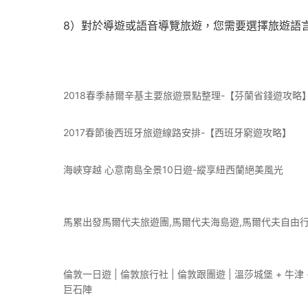
8）對於導遊或語音導覽旅遊，您需要選擇旅遊語
2018春季赫爾辛基主要旅遊景點整理-【芬蘭省錢遊攻略
2017春節後西班牙旅遊線路安排-【西班牙窮遊攻略】
海峽穿越 心意南島全景10日遊-縱享紐西蘭絕美風光
馬累出發馬爾代夫旅遊團,馬爾代夫海島遊,馬爾代夫自由
倫敦一日遊 | 倫敦旅行社 | 倫敦跟團遊 | 溫莎城堡 + 牛津 
巨石陣