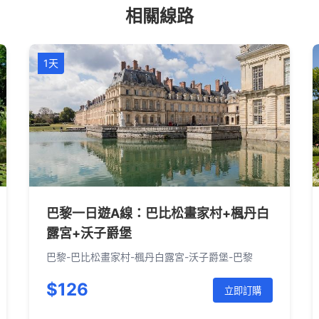
相關線路
1天
巴黎一日遊A線：巴比松畫家村+楓丹白
露宮+沃子爵堡
巴黎-巴比松畫家村-楓丹白露宮-沃子爵堡-巴黎
$126
立即訂購