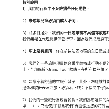
特別說明：
1）我們的行程中
不允許攜帶任何動物
。
2）
未成年兒童必須由成人陪同
。
3）除多日遊外，我們的
一日遊車輛不具備存放客
我們無權在代理機構保管行李，因為我們必須遵守這方面
4）
車上沒有
廁所
，僅在前往法國地區的全日遊或
5）我們的一些旅遊項目適合乘坐輪椅或行動不便的人士
士，全部屬於“Grand Tour”線路。在所有
6）建議穿着舒適的衣服和鞋子。此外，您應該計
巡遊和歌舞表演之旅，必須着正裝：不接受牛仔褲
7）我們的一些旅行團包含餐食。我們為您選擇的
單……）。只需使用“聯系我們”頁面發送您的特殊