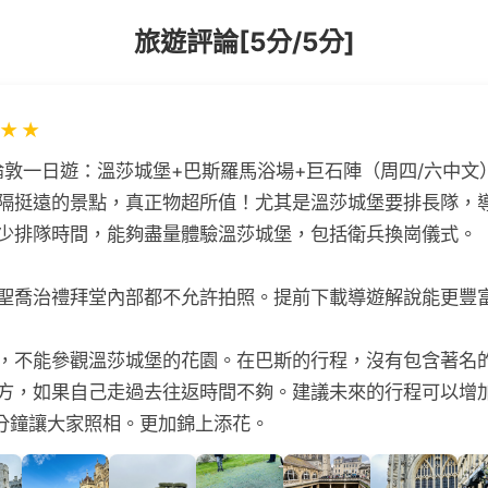
旅遊評論[5分/5分]
★
★
倫敦一日遊：溫莎城堡+巴斯羅馬浴場+巨石陣（周四/六中文）
隔挺遠的景點，真正物超所值！尤其是溫莎城堡要排長隊，
少排隊時間，能夠盡量體驗溫莎城堡，包括衛兵換崗儀式。
聖喬治禮拜堂內部都不允許拍照。提前下載導遊解說能更豐
不能參觀溫莎城堡的花園。在巴斯的行程，沒有包含著名的Royal
方，如果自己走過去往返時間不夠。建議未來的行程可以增加在
車15分鐘讓大家照相。更加錦上添花。