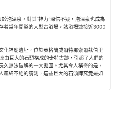
衷於泡溫泉，對其“神力”深信不疑，泡溫泉也成為
着當年開鑿的大型古浴場，該浴場連接近3000
代文化神廟遺址，位於英格蘭威爾特郡索爾茲伯里
此這座由巨大的石頭構成的奇特古跡，引起了人們的
長久無法破解的一大謎團。尤其令人稱奇的是，
人連綿不絕的猜測，這些巨大的石頭陣究竟是如