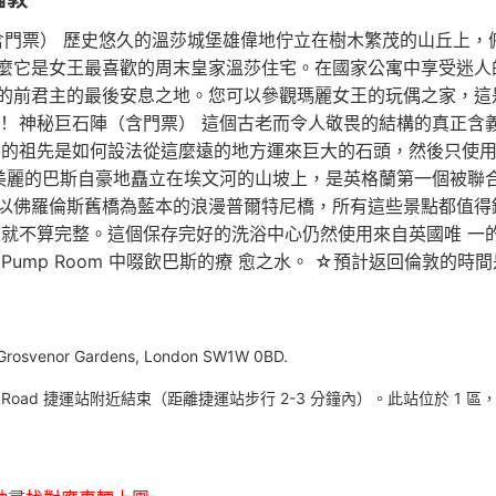
城堡（含門票） 歷史悠久的溫莎城堡雄偉地佇立在樹木繁茂的山丘
麼它是女王最喜歡的周末皇家溫莎住宅。在國家公寓中享受迷人
的前君主的最後安息之地。您可以參觀瑪麗女王的玩偶之家，這
！ 神秘巨石陣（含門票） 這個古老而令人敬畏的結構的真正含
們的祖先是如何設法從這麼遠的地方運來巨大的石頭，然後只使
美麗的巴斯自豪地矗立在埃文河的山坡上，是英格蘭第一個被聯合
以佛羅倫斯舊橋為藍本的浪漫普爾特尼橋，所有這些景點都值得銘
旅就不算完整。這個保存完好的洗浴中心仍然使用來自英國唯 一
mp Room 中啜飲巴斯的療 愈之水。 ☆預計返回倫敦的時間是晚
Grosvenor Gardens, London SW1W 0BD.
r Road 捷運站附近結束（距離捷運站步行 2-3 分鐘內）。此站位於 