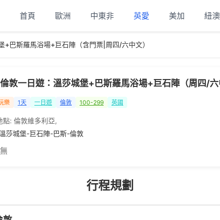
首頁
歐洲
中東非
英愛
美加
紐澳
堡+巴斯羅馬浴場+巨石陣（含門票|周四/六中文）
倫敦一日遊：溫莎城堡+巴斯羅馬浴場+巨石陣（周四/六
玩樂
1天
一日遊
倫敦
100-299
英國
地點:
倫敦維多利亞
,
-溫莎城堡-巨石陣-巴斯-倫敦
 無
行程規劃
倫敦