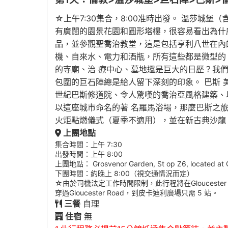
☆上午7:30集合，8:00准時出發。 溫莎
有廣闊的園景花園和圓形塔樓，很容易看出為什
品，並參觀聖喬治教堂，這是包括亨利八世在內
機、自來水、電力和酒瓶，所有這些都是微型的
的寺廟、治 療中心、墓地還是巨大的日歷？我
包圍的巨石陣總是給人留下深刻的印象。 巴斯 
世紀巴斯修道院、令人驚嘆的喬治亞風格建築、
以這座城市命名的著 名羅馬浴場，那麼巴斯之
火炬點燃儀式（夏季不適用），並在新古典沙龍 Pu
上團地點
集合時間：上午 7:30
出發時間：上午 8:00
上團地點： Grosvenor Garden, St op Z6, located at 
下團時間：約晚上 8:00（視交通情況而定）
☆由於司機法定工作時間限制，此行程將在Glouceste
穿過Gloucester Road，到皮卡迪利廣場只需 5 站。
三餐
自理
住宿
無