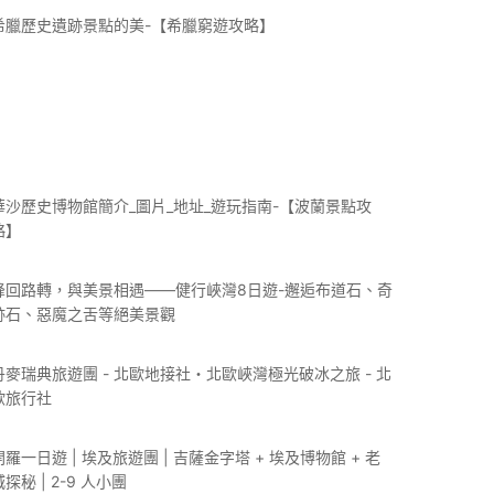
希臘歷史遺跡景點的美-【希臘窮遊攻略】
華沙歷史博物館簡介_圖片_地址_遊玩指南-【波蘭景點攻
略】
峰回路轉，與美景相遇——健行峽灣8日遊-邂逅布道石、奇
跡石、惡魔之舌等絕美景觀
丹麥瑞典旅遊團 - 北歐地接社・北歐峽灣極光破冰之旅 - 北
歐旅行社
開羅一日遊 | 埃及旅遊團 | 吉薩金字塔 + 埃及博物館 + 老
城探秘 | 2-9 人小團