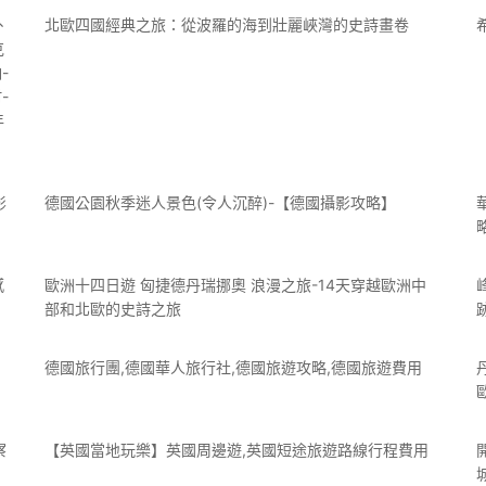
、
北歐四國經典之旅：從波羅的海到壯麗峽灣的史詩畫卷
克
-
-
年
影
德國公園秋季迷人景色(令人沉醉)-【德國攝影攻略】
感
歐洲十四日遊 匈捷德丹瑞挪奧 浪漫之旅-14天穿越歐洲中
部和北歐的史詩之旅
德國旅行團,德國華人旅行社,德國旅遊攻略,德國旅遊費用
察
【英國當地玩樂】英國周邊遊,英國短途旅遊路線行程費用