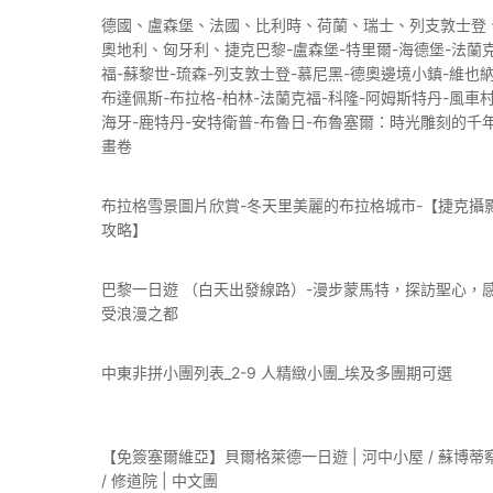
德國、盧森堡、法國、比利時、荷蘭、瑞士、列支敦士登
奧地利、匈牙利、捷克巴黎-盧森堡-特里爾-海德堡-法蘭
福-蘇黎世-琉森-列支敦士登-慕尼黑-德奧邊境小鎮-維也納
布達佩斯-布拉格-柏林-法蘭克福-科隆-阿姆斯特丹-風車村
海牙-鹿特丹-安特衛普-布魯日-布魯塞爾：時光雕刻的千
畫卷
布拉格雪景圖片欣賞-冬天里美麗的布拉格城市-【捷克攝
攻略】
巴黎一日遊 （白天出發線路）-漫步蒙馬特，探訪聖心，
受浪漫之都
中東非拼小團列表_2-9 人精緻小團_埃及多團期可選
【免簽塞爾維亞】貝爾格萊德一日遊 | 河中小屋 / 蘇博蒂
/ 修道院 | 中文團