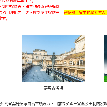
動尋找對應車輛上團;
話，如中途跟丟，請主動聯系導遊追團。
較強的自理能力。客人遲到或中途跟丟，
導遊都不會主動聯系客人
索;
羅馬古浴場
莎-梅登黑德皇家自治市鎮溫莎，目前是英國王室溫莎王朝的家