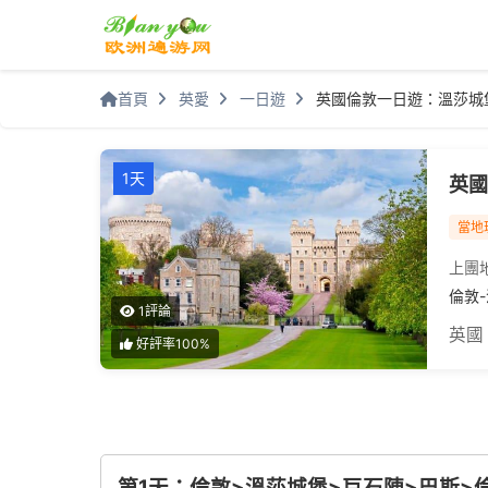
首頁
英愛
一日遊
英國倫敦一日遊：溫莎城
1天
英國
當地
上團
倫敦
1評論
英國
好評率100%
第1天：倫敦>溫莎城堡>巨石陣>巴斯>