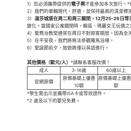
1）您必須攜帶提供的
電子票
才能參加本次旅行。*
2）我們的車輛現代、舒適，並保持最高的清潔標准，
3）
溫莎城堡在周二和周三關閉，12月25-26日
變化。當國家公寓關閉時，轄區、瑪麗女王玩偶之
4）聖喬治教堂通常在周日不對遊客開放，因為全
5）在平安夜，我們將無法參觀羅馬浴場。
6）聖誕節前夕，旅遊將僅以英語進行。
其他價格（歐元/人）
*請聯系客服改價！
成人
3-16
歲
60歲以上
原價基礎上優惠
原價基礎上優惠
官網原價
10歐
歐
*學生需出示並攜帶ISA卡或等效證件。
*2 歲及以下的嬰兒免費。