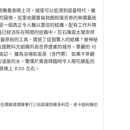
上，俯瞰着泰晤士河。城堡可以追溯到諾曼時代，擁
的窺視，這里收藏着倫勃朗和達芬奇的無價藝術
是一個真正令人難以置信的結構，配有工作升降
義已經消失在時間的迷霧中。巨石陣是太陽崇拜
用最原始的工具，建造了這個驚人的結構？被神秘
國教科文組織列為世界遺產的城市。華麗的 15
記。 羅馬浴場和泵房（含門票） 如果不參觀
的溫泉的水。驚嘆於黃昏降臨時令人眼花繚亂的
上 8:00 左右。
1 區，在環線或環線東行三站區線到維多利亞。皮卡迪利線也