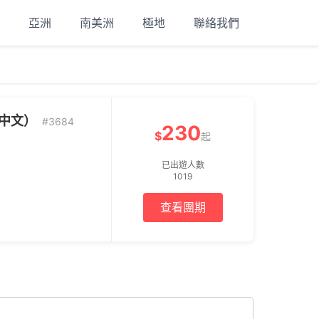
亞洲
南美洲
極地
聯絡我們
中文）
#3684
230
$
起
已出遊人數
1019
查看團期