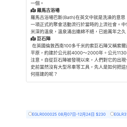
一個。
羅馬古浴場
羅馬古浴場巴斯(Bath)在英文中就是洗澡的
一項正式的聚會活動流行於當時的上流社會。中
米深的溫泉，溫泉涌出連綿不絕，已逾萬年之久
巨石陣
在英國倫敦西南100多千米的索巨石陣又稱索
平原，約建於公元前4000～2000年。公元
注意。自從巨石陣被發現以來，人們對它的出現
史前當然沒有大型吊車等工具，先人是如何把這
何搭建的呢？
EGLR000025 08月07日-12月24日 $230
EGLR3