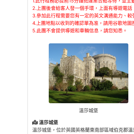
1.此行程務必提前15分鐘抵達集合點等待，並主
2.上團後會給客人發一個手環，上面有導遊電
3.參加此行程需要您有一定的英文溝通能力、
4.上團地點以收到的確認單為准，請用谷歌地圖搜
5.此團不會提供導遊和車輛信息，請您知悉。
溫莎城堡
溫莎城堡
溫莎城堡，位於英國英格蘭東南部區域伯克郡溫