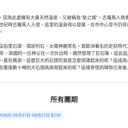
意思，因為此處擁有大量天然溫泉，又被稱為“泉之城”。古羅馬人熱
世紀時古羅馬人入侵，這里的溫泉得以發展，在市中心至今仍保存
。
爾茲伯里石環、環狀列石、太陽神廟等名。是歐洲著名的史前時
1130年，英國的一位神父在一次外出時，偶然發現了巨石陣，從
一直在猜測。這麼巨大的石頭究竟是怎麼搭建起來的呢？這成為
些重達數十噸的大石頭高高架起來的呢？這樣奇怪的陣勢引來後
所有團期
10826 08月31日-08月31日 $230