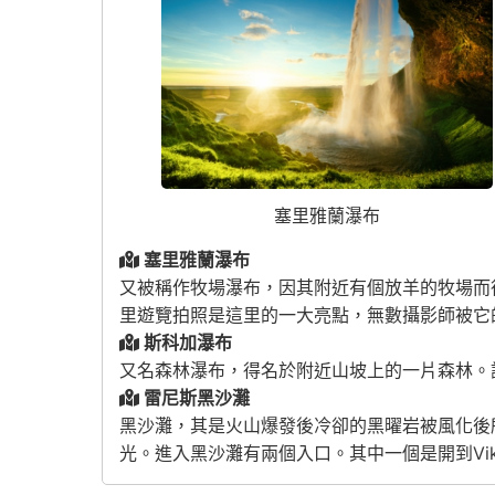
塞里雅蘭瀑布
塞里雅蘭瀑布
又被稱作牧場瀑布，因其附近有個放羊的牧場而
里遊覽拍照是這里的一大亮點，無數攝影師被它
斯科加瀑布
又名森林瀑布，得名於附近山坡上的一片森林。
雷尼斯黑沙灘
黑沙灘，其是火山爆發後冷卻的黑曜岩被風化後
光。進入黑沙灘有兩個入口。其中一個是開到Vik後