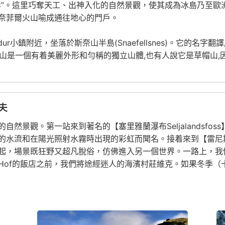
”。這里巧奪天工、出神入化的自然景觀，使其成為冰島乃至歐
奈菲爾火山喻成通往地心的門戶。
jordur小鎮附近，坐落於斯奈山半島(Snaefellsnes)。它的名字翻譯
l基爾丘山是一個有着美麗外形和勻稱的獨立山體,也有人說它是草帽
夫
然景觀。第一站來到著名的【塞里雅蘭瀑布Seljalandsfo
鳴的水流和在陽光照射水霧時出現的彩虹而聞名。接着來到【雷尼斯黑沙
起，場景既狂野又超凡脫俗，仿佛進入另一個世界。一路上，我
Hof的飯店之前，我們將途經迷人的海濱村莊維克。如果冬季（