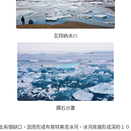
瓦特納冰川
鑽石沙灘
此有個缺口，因而形成布萊特美克冰河，冰河底端形成深約１０