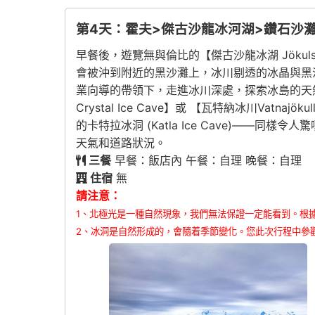
第4天：霍夫>傑古沙龍冰河湖>鑽石沙
早餐後，遊覽無與倫比的【傑古沙龍冰湖 Jökuls
會被沖到附近的黑沙灘上，冰川剔透的冰晶與黑
業向導的帶領下，走進冰川深處，探索冰島的天
Crystal Ice Cave】或 【瓦特納冰川Vat
的卡特拉冰洞 (Katla Ice Cave)——
天氣和道路狀況。
三餐
早餐：飯店內 午餐：自理 晚餐：自理
住宿
無
請注意：
1、北極光是一種自然現象，我們無法保證一定能看到。根
2、冰洞是自然形成的，會隨着季節變化。您此次行程中參