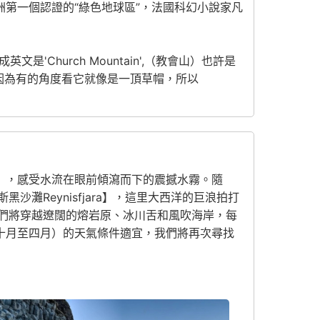
洲第一個認證的“綠色地球區”，法國科幻小說家凡
成英文是'Church Mountain',（教會山）也許是
山,因為有的角度看它就像是一頂草帽，所以
ss】，感受水流在眼前傾瀉而下的震撼水霧。隨
灘Reynisfjara】，這里大西洋的巨浪拍打
們將穿越遼闊的熔岩原、冰川舌和風吹海岸，每
十月至四月）的天氣條件適宜，我們將再次尋找