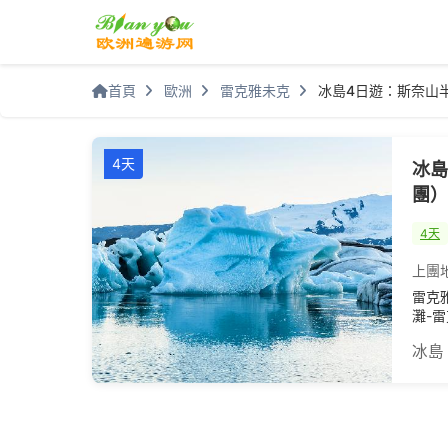
首頁
歐洲
雷克雅未克
冰島4日遊：斯奈山
4天
冰島
團）
4天
上團
雷克
灘-
冰島