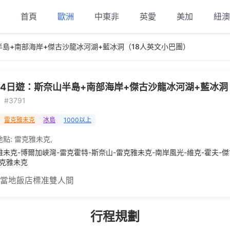
首頁
歐洲
中東非
英愛
美加
紐澳
半島+南部海岸+傑古沙龍冰河湖+藍冰洞（18人英文小巴團）
4日遊：斯奈山半島+南部海岸+傑古沙龍冰河湖+藍冰洞
#3791
雷克雅未克
冰島
1000以上
地點:
雷克雅未克
,
雅未克-博爾加峽灣-雷克霍特-斯奈山-雷克雅未克-南岸風光-維克-霍夫-
雷克雅未克
 當地飯店標准雙人間
行程規劃