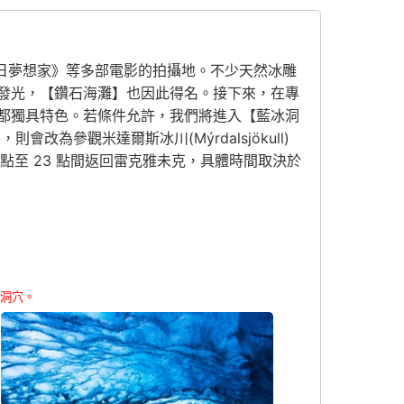
》 和《白日夢想家》等多部電影的拍攝地。不少天然冰雕
發光，【鑽石海灘】也因此得名。接下來，在專
都獨具特色。若條件允許，我們將進入【藍冰洞
則會改為參觀米達爾斯冰川(Mýrdalsjökull)
21點至 23 點間返回雷克雅未克，具體時間取決於
的洞穴。