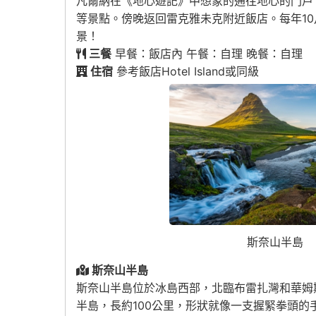
凡爾納在《地心遊記》中想象的通往地心的門戶。 午
等景點。傍晚返回雷克雅未克附近飯店。每年1
景！
三餐
早餐：飯店內 午餐：自理 晚餐：自理
住宿
參考飯店Hotel Island或同級
斯奈山半島
斯奈山半島
斯奈山半島位於冰島西部，北臨布雷扎灣和華姆斯峽
半島，長約100公里，形狀就像一支握緊拳頭