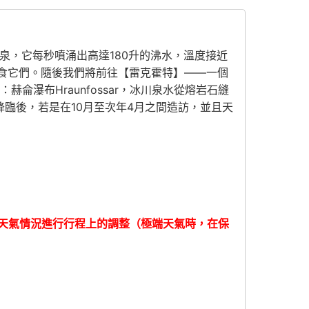
熱溫泉，它每秒噴涌出高達180升的沸水，溫度接近
摸、餵食它們。隨後我們將前往【雷克霍特】——一個
瀑布Hraunfossar，冰川泉水從熔岩石縫
降臨後，若是在10月至次年4月之間造訪，並且天
天氣情況進行行程上的調整（極端天氣時，在保