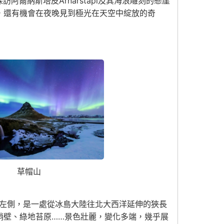
阿爾納斯塔皮Arnarstapi及其海浪雕刻的懸崖
，還有機會在夜晚見到極光在天空中綻放的奇
草帽山
r)的左側，是一處從冰島大陸往北大西洋延伸的狹長
峭壁、綠地苔原……景色壯麗，變化多端，幾乎展