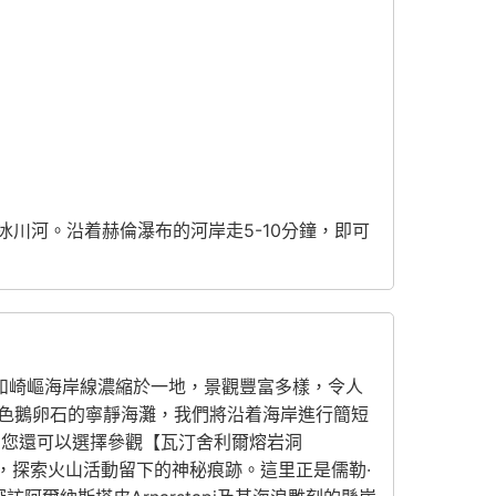
入冰川河。沿着赫倫瀑布的河岸走5-10分鐘，即可
和崎嶇海岸線濃縮於一地，景觀豐富多樣，令人
布滿黑色鵝卵石的寧靜海灘，我們將沿着海岸進行簡短
 您還可以選擇參觀【瓦汀舍利爾熔岩洞
的熔岩管，探索火山活動留下的神秘痕跡。這里正是儒勒·