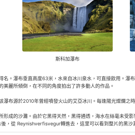
斯科加瀑布
得名。瀑布垂直高度63米，水來自冰川泉水，可直接飲用。瀑
的美麗所傾倒，在不同的角度拍出了許多動人的作品。
該瀑布源於2010年曾經噴發火山的艾亞冰川。每逢陽光燦爛之
所形成的沙灘。由於它黑得天然，黑得通透，海水在絲毫未受影
，從 Reynishverfisvegur轉進去，這里可以看到整片