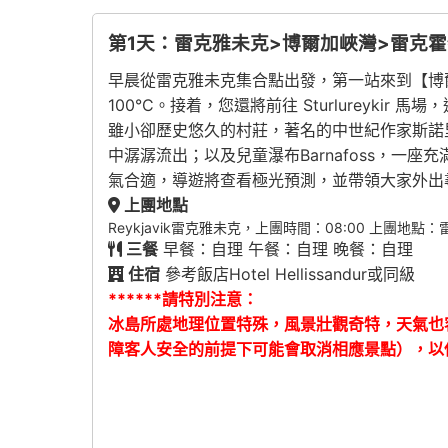
第1天：雷克雅未克>博爾加峽灣>雷克霍
早晨從雷克雅未克集合點出發，第一站來到【博爾加峽
100°C。接着，您還將前往 Sturlurey
雖小卻歷史悠久的村莊，著名的中世紀作家斯諾里·
中潺潺流出；以及兒童瀑布Barnafoss，
氣合適，導遊將查看極光預測，並帶領大家外出
上團地點
Reykjavik雷克雅未克，上團時間：08:00 上團地
三餐
早餐：自理 午餐：自理 晚餐：自理
住宿
參考飯店Hotel Hellissandur或同級
******請特別注意：
冰島所處地理位置特殊，風景壯觀奇特，天氣也
障客人安全的前提下可能會取消相應景點），以