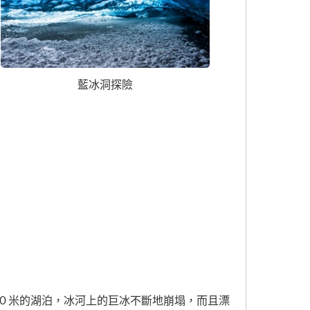
藍冰洞探險
０米的湖泊，冰河上的巨冰不斷地崩塌，而且漂