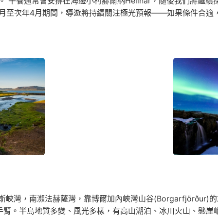
餐通常會安排在海邊小村赫爾納Hellnar，隨後我們將繼續探訪
0月至次年4月期間，導遊將持續關注極光預報——如果條件合適
灣，南瀕法赫薩灣，靠博爾加內峽灣山谷(Borgarfjörðu
的手臂。半島地質多變、風光多樣，有高山湖泊、冰川火山、懸崖