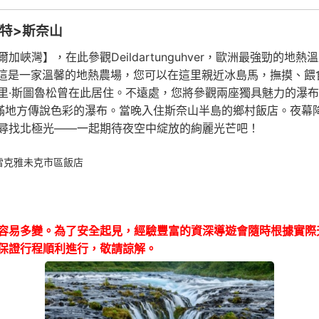
特>斯奈山
灣】，在此參觀Deildartunguhver，歐洲最強勁的地
kir 馬場，這是一家溫馨的地熱農場，您可以在這里親近冰島馬，撫
斯圖魯松曾在此居住。不遠處，您將參觀兩座獨具魅力的瀑布：赫侖
一座充滿地方傳說色彩的瀑布。當晚入住斯奈山半島的鄉村飯店。夜幕
尋找北極光——一起期待夜空中綻放的絢麗光芒吧！
點：雷克雅未克市區飯店
容易多變。為了安全起見，經驗豐富的資深導遊會隨時根據實際
保證行程順利進行，敬請諒解。