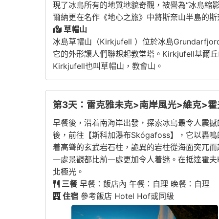
現了冰島所有的地質地貌奇觀，被譽為“冰島縮影
爾納更在名作《地心之旅》中將斯奈山半島的斯
草帽山
冰島草帽山（Kirkjufell ）位於冰島Grundarf
它的外形讓人們聯想起教堂塔。Kirkjufel
Kirkjufell也叫草帽山，教會山。
第3天：雷克雅未克>南岸風光>維克>霍
早餐後，沿着南海岸出發，探索冰島最令人震撼的自
後，前往【斯科加瀑布Skógafoss】，它以轟
着高聳的玄武岩石柱，詭異的岩柱從海面突兀而
一處景觀都比前一處更加令人着迷。在抵達霍夫
北極光。
三餐
早餐：飯店內 午餐：自理 晚餐：自理
住宿
參考飯店 Hotel Hof或同級