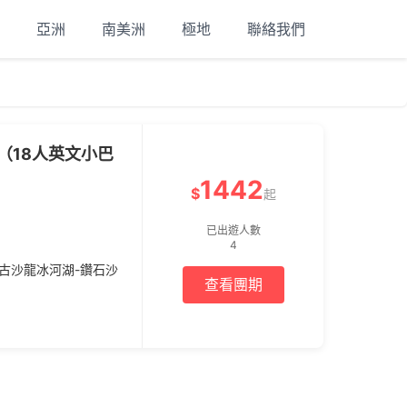
亞洲
南美洲
極地
聯絡我們
（18人英文小巴
1442
$
起
已出遊人數
4
傑古沙龍冰河湖-鑽石沙
查看團期