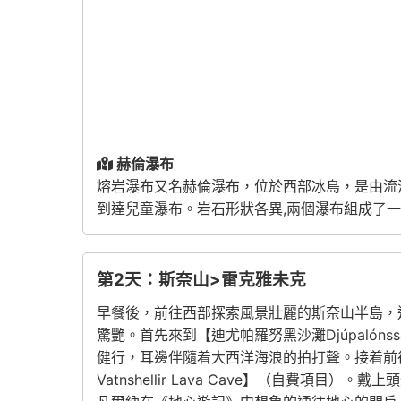
赫倫瀑布
熔岩瀑布又名赫倫瀑布，位於西部冰島，是由流淌於
到達兒童瀑布。岩石形狀各異,兩個瀑布組成了
第2天：斯奈山>雷克雅未克
早餐後，前往西部探索風景壯麗的斯奈山半島，
驚艷。首先來到【迪尤帕羅努黑沙灘Djúpalón
健行，耳邊伴隨着大西洋海浪的拍打聲。接着前
Vatnshellir Lava Cave】（自費