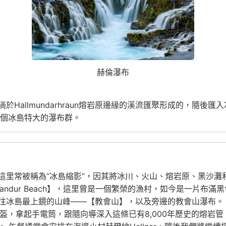
赫倫瀑布
Hallmundarhraun熔岩原邊緣的溪流匯聚形成的，隨後匯
一個冰島特大的瀑布群。
這里常被稱為“冰島縮影”，因其將冰川、火山、熔岩原、黑沙灘
ssandur Beach】，這里曾是一個繁榮的漁村，如今是一片
往冰島最上鏡的山峰——【教會山】，以及旁邊的教會山瀑布。
項目）。戴上頭盔，拿起手電筒，跟隨向導深入這條已有8,000年歷史