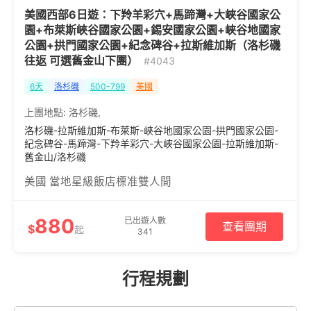
美國西部6日遊：下羚羊彩穴+馬蹄灣+大峽谷國家公
園+布萊斯峽谷國家公園+錫安國家公園+峽谷地國家
公園+拱門國家公園+紀念碑谷+拉斯維加斯（洛杉磯
往返 可選舊金山下團）
#4043
6天
洛杉磯
500-799
美國
上團地點:
洛杉磯
,
洛杉磯-拉斯維加斯-布萊斯-峽谷地國家公園-拱門國家公園-
紀念碑谷-馬蹄灣-下羚羊彩穴-大峽谷國家公園-拉斯維加斯-
舊金山/洛杉磯
美國 當地星級飯店標准雙人間
880
已出遊人數
查看團期
$
起
341
行程規劃