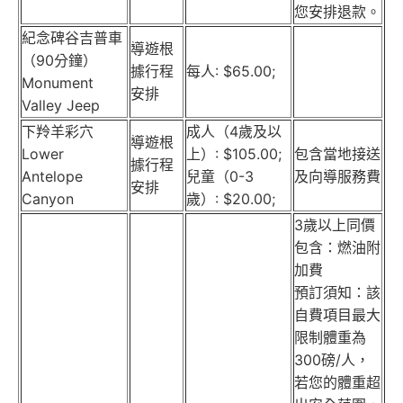
您安排退款。
紀念碑谷吉普車
導遊根
（90分鐘）
據行程
每人: $65.00;
Monument
安排
Valley Jeep
下羚羊彩穴
成人（4歲及以
導遊根
Lower
上）: $105.00;
包含當地接送
據行程
Antelope
兒童（0-3
及向導服務費
安排
Canyon
歲）: $20.00;
3歲以上同價
包含：燃油附
加費
預訂須知：該
自費項目最大
限制體重為
300磅/人，
若您的體重超