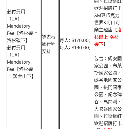
園、拉斯網紅
歡迎招牌打卡
必付費用
&M豆巧克力
（LA）
世界&可口可
Mandatory
樂主題店【
洛
Fee【洛杉磯上
導遊根
杉磯上 洛杉
洛杉磯下】
每人: $170.00;
據行程
磯下
】
必付費用
每人: $160.00;
安排
（LA）
包含：錫安國
Mandatory
家公園、布萊
Fee【洛杉磯
斯國家公園、
上 舊金山下】
峽谷地國家公
園、拱門國家
公園、紀念碑
谷、馬蹄灣、
大峽谷國家公
園、拉斯網紅
歡迎招牌打卡