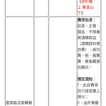
【
洛杉磯
上 舊金山
下
】
費用包含：
前菜、正餐、
甜品、不限量
無酒精飲品
（酒精飲料需
自費）、座位
費、稅、服務
費、餐後觀景
台觀光。
預定須知：
1、此自費項
目只接受團上
現付；
雲霄飯店旋轉餐
2、由於餐廳