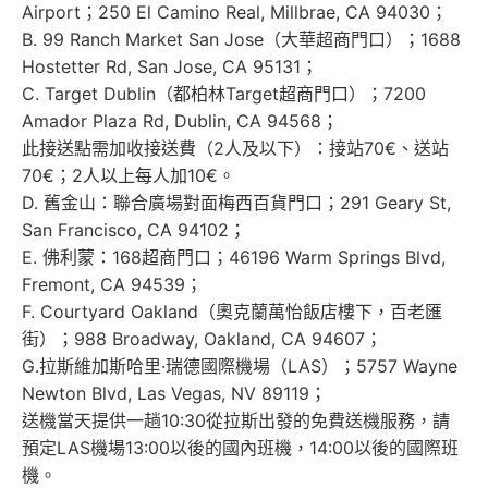
Airport；250 El Camino Real, Millbrae, CA 94030；
B. 99 Ranch Market San Jose（大華超商門口）；1688
Hostetter Rd, San Jose, CA 95131；
C. Target Dublin（都柏林Target超商門口）；7200
Amador Plaza Rd, Dublin, CA 94568；
此接送點需加收接送費（2人及以下）：接站70€、送站
70€；2人以上每人加10€。
D. 舊金山：聯合廣場對面梅西百貨門口；291 Geary St,
San Francisco, CA 94102；
E. 佛利蒙：168超商門口；46196 Warm Springs Blvd,
Fremont, CA 94539；
F. Courtyard Oakland（奧克蘭萬怡飯店樓下，百老匯
街）；988 Broadway, Oakland, CA 94607；
G.
拉斯維加斯哈里·瑞德國際機場（LAS）；5757 Wayne
Newton Blvd, Las Vegas, NV 89119；
送機當天提供一趟10:30從拉斯出發的免費送機服務，請
預定LAS機場13:00以後的國內班機，14:00以後的國際班
機。