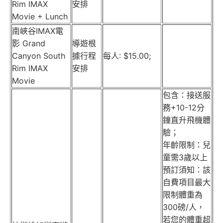
Rim IMAX
安排
Movie + Lunch
南峽谷IMAX電
影 Grand
導遊根
Canyon South
據行程
每人: $15.00;
Rim IMAX
安排
Movie
包含：接送服
務+10-12分
鐘直升飛機體
驗；
年齡限制：兒
童需3歲以上
預訂須知：該
自費項目最大
限制體重為
300磅/人，
若您的體重超