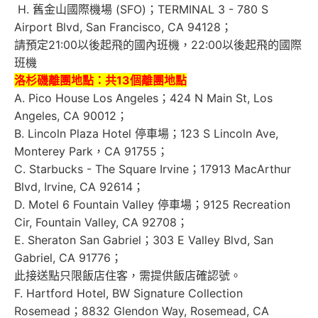
H.
舊金山國際機場 (SFO)；TERMINAL 3 - 780 S
Airport Blvd, San Francisco, CA 94128；
請預定21:00以後起飛的國內班機，22:00以後起飛的國際
班機
洛杉磯離團地點：
共13個離團地點
A. Pico House Los Angeles；424 N Main St, Los
Angeles, CA 90012；
B. Lincoln Plaza Hotel 停車場；123 S Lincoln Ave,
Monterey Park，CA 91755；
C. Starbucks - The Square Irvine；17913 MacArthur
Blvd, Irvine, CA 92614；
D. Motel 6 Fountain Valley 停車場；9125 Recreation
Cir, Fountain Valley, CA 92708；
E. Sheraton San Gabriel；303 E Valley Blvd, San
Gabriel, CA 91776；
此接送點只限飯店住客，需提供飯店確認號。
F. Hartford Hotel, BW Signature Collection
Rosemead；8832 Glendon Way, Rosemead, CA