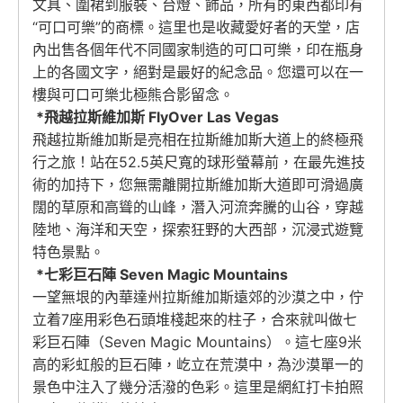
文具、圍裙到服裝、台燈、飾品，所有的東西都印有
“可口可樂”的商標。這里也是收藏愛好者的天堂，店
內出售各個年代不同國家制造的可口可樂，印在瓶身
上的各國文字，絕對是最好的紀念品。您還可以在一
樓與可口可樂北極熊合影留念。
*飛越拉斯維加斯 FlyOver Las Vegas
飛越拉斯維加斯是亮相在拉斯維加斯大道上的終極飛
行之旅！站在52.5英尺寬的球形螢幕前，在最先進技
術的加持下，您無需離開拉斯維加斯大道即可滑過廣
闊的草原和高聳的山峰，潛入河流奔騰的山谷，穿越
陸地、海洋和天空，探索狂野的大西部，沉浸式遊覽
特色景點。
*七彩巨石陣 Seven Magic Mountains
一望無垠的內華達州拉斯維加斯遠郊的沙漠之中，佇
立着7座用彩色石頭堆棧起來的柱子，合來就叫做七
彩巨石陣（Seven Magic Mountains）。這七座9米
高的彩虹般的巨石陣，屹立在荒漠中，為沙漠單一的
景色中注入了幾分活潑的色彩。這里是網紅打卡拍照