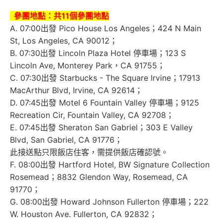
參團地點：
共11個參團地點
A. 07:00出發 Pico House Los Angeles；424 N Main
St, Los Angeles, CA 90012；
B. 07:30出發 Lincoln Plaza Hotel 停車場；123 S
Lincoln Ave, Monterey Park，CA 91755；
C. 07:30出發 Starbucks - The Square Irvine；17913
MacArthur Blvd, Irvine, CA 92614；
D. 07:45出發 Motel 6 Fountain Valley 停車場；9125
Recreation Cir, Fountain Valley, CA 92708；
E. 07:45出發 Sheraton San Gabriel；303 E Valley
Blvd, San Gabriel, CA 91776；
此接送點只限飯店住客，需提供飯店確認號。
F. 08:00出發 Hartford Hotel, BW Signature Collection
Rosemead；8832 Glendon Way, Rosemead, CA
91770；
G. 08:00出發 Howard Johnson Fullerton 停車場；222
W. Houston Ave. Fullerton, CA 92832；