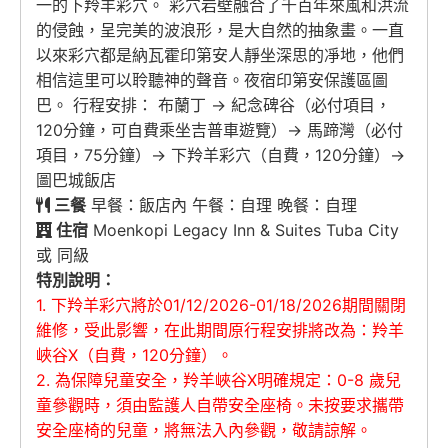
一的下羚羊彩穴。 彩穴岩壁融合了千百年來風和洪流
的侵蝕，呈完美的波浪形，是大自然的抽象畫。一直
以來彩穴都是納瓦霍印第安人靜坐深思的凈地，他們
相信這里可以聆聽神的聲音。夜宿印第安保護區圖
巴。 行程安排： 布蘭丁 → 紀念碑谷（必付項目，
120分鐘，可自費乘坐吉普車遊覽）→ 馬蹄灣（必付
項目，75分鐘）→ 下羚羊彩穴（自費，120分鐘）→
圖巴城飯店
三餐
早餐：飯店內 午餐：自理 晚餐：自理
住宿
Moenkopi Legacy Inn & Suites Tuba City
或 同級
特別說明：
1. 下羚羊彩穴將於01/12/2026-01/18/2026期間關閉
維修，受此影響，在此期間原行程安排將改為：羚羊
峽谷X（自費，120分鐘）。
2. 為保障兒童安全，羚羊峽谷X明確規定：0-8 歲兒
童參觀時，須由監護人自帶安全座椅。未按要求攜帶
安全座椅的兒童，將無法入內參觀，敬請諒解。