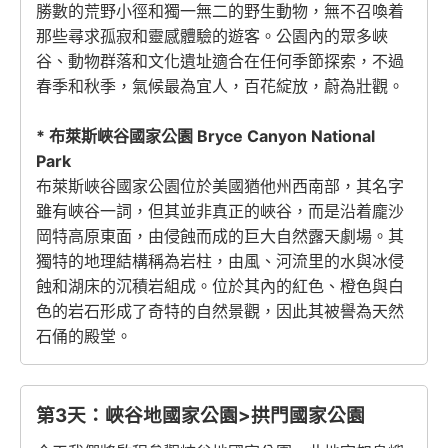
勝數的荒野小徑和獨一無二的野生動物，無不召喚着
那些尋求孤寂和靈感體驗的遊客。公園內的眾多峽
谷、動物群落和文化遺址適合在任何季節探索，不過
春季和秋季，氣候最為宜人，百花綻放，蔚為壯觀。
* 布萊斯峽谷國家公園 Bryce Canyon National
Park
布萊斯峽谷國家公園位於美國猶他州西南部，其名字
雖有峽谷一詞，但其並非真正的峽谷，而是沿着龐沙
岡特高原東面，由侵蝕而成的巨大自然露天劇場。其
獨特的地理結構稱為岩柱，由風、河流里的水與冰侵
蝕和湖床的沉積岩組成。位於其內的紅色、橙色與白
色的岩石形成了奇特的自然景觀，因此其被譽為天然
石俑的殿堂。
第3天：峽谷地國家公園>拱門國家公園