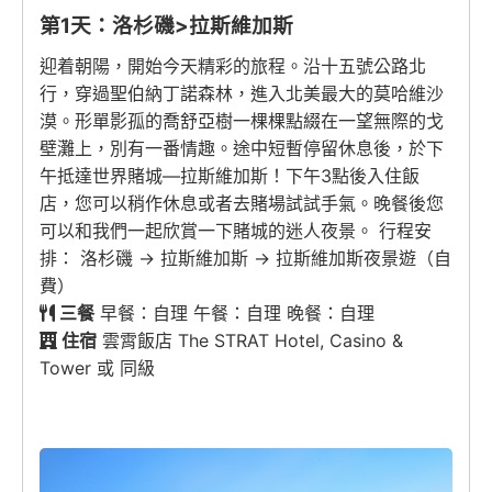
第1天：洛杉磯>拉斯維加斯
迎着朝陽，開始今天精彩的旅程。沿十五號公路北
行，穿過聖伯納丁諾森林，進入北美最大的莫哈維沙
漠。形單影孤的喬舒亞樹一棵棵點綴在一望無際的戈
壁灘上，別有一番情趣。途中短暫停留休息後，於下
午抵達世界賭城—拉斯維加斯！下午3點後入住飯
店，您可以稍作休息或者去賭場試試手氣。晚餐後您
可以和我們一起欣賞一下賭城的迷人夜景。 行程安
排： 洛杉磯 → 拉斯維加斯 → 拉斯維加斯夜景遊（自
費）
三餐
早餐：自理 午餐：自理 晚餐：自理
住宿
雲霄飯店 The STRAT Hotel, Casino &
Tower 或 同級