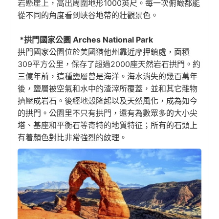
岩懸崖上，高出周圍地形1000英尺。每一次俯瞰都能
從不同的角度看到峽谷地帶的壯觀景色。
*拱門國家公園 Arches National Park
拱門國家公園位於美國猶他州靠近摩押鎮處，面積
309平方公里，保存了超過2000座天然岩石拱門。約
三億年前，這種鹽層曾是海洋。海水消失的幾百萬年
後，鹽層被空氣和水中的渣滓所覆蓋，並和其它雜物
擠壓成岩石。後經地殼隆起以及天然風化，成為如今
的拱門。公園里不只有拱門，還有為數眾多的大小尖
塔、基座和平衡石等奇特的地質特征；所有的石頭上
有着顏色對比非常強烈的紋理。