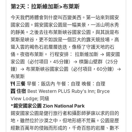
第2天：拉斯維加斯>布萊斯
今天我們將體會到什麼叫百變美西。第一站來到錫安
國家公園。錫安國家公園是一幅美景，一派山明水秀
的靜美。之後去往布萊斯峽谷國家公園，與其說是布
萊斯是峽谷，更不如說是一個巨大的露天競技場，高
聳入雲的褐色石岩層層迭迭，像極了守護天地的石
俑。夜宿布萊斯。 行程安排： 拉斯維加斯 → 錫安國
家公園（必付項目，45分鐘）→ 棋盤山壁群（25分
鐘）→ 布萊斯峽谷國家公園（必付項目，60分鐘）→
布萊斯
三餐
早餐：飯店內 午餐：自理 晚餐：自理
住宿
Best Western PLUS Ruby's Inn; Bryce
View Lodge; 同級
*錫安國家公園 Zion National Park
錫安國家公園是健行旅行者和攝影師夢寐以求的目的
地，雖然位於沙漠之中，但地形絕不荒蕪。公園是歷
經數百萬年的侵蝕而形成的，千奇百態的岩層、數不