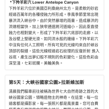
*下羚羊彩穴 Lower Antelope Canyon
下羚羊彩穴位於美國亞利桑納州北方，是柔軟的砂岩
經過百萬年的各種侵蝕力所形成。季風季節里常出現
暴洪流入峽谷中，由於突然暴增的雨量，造成暴洪的
流速相當快，加上狹窄通道將河道縮小，因此垂直侵
蝕力也相對變大，形成了下羚羊彩穴底部的走廊，以
及谷壁上堅硬光滑、如同流水般的邊緣。下羚羊彩穴
中沒有任何人工照明，所有可見的光線均來自於峽谷
頂部的裂縫，這些光線經過岩石紋理的反復折射 進入
谷底，產生出夢幻般不規則的色彩變化，這些色彩由
深至淺，七彩斑斕，美輪美奐。
第5天：大峽谷國家公園>拉斯維加斯
清晨我們驅車前往被稱為世界七大自然奇跡之首的大
峽谷國家公園，領略造物主的神奇。在這里，每一位
過客都是攝影家，每一張照片都是風景畫，您可自費