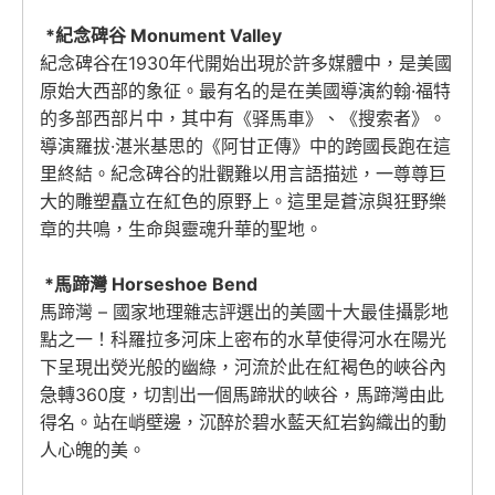
*紀念碑谷 Monument Valley
紀念碑谷在1930年代開始出現於許多媒體中，是美國
原始大西部的象征。最有名的是在美國導演約翰·福特
的多部西部片中，其中有《驿馬車》、《搜索者》。
導演羅拔·湛米基思的《阿甘正傳》中的跨國長跑在這
里終結。紀念碑谷的壯觀難以用言語描述，一尊尊巨
大的雕塑矗立在紅色的原野上。這里是蒼涼與狂野樂
章的共鳴，生命與靈魂升華的聖地。
*馬蹄灣 Horseshoe Bend
馬蹄灣 – 國家地理雜志評選出的美國十大最佳攝影地
點之一！科羅拉多河床上密布的水草使得河水在陽光
下呈現出熒光般的幽綠，河流於此在紅褐色的峽谷內
急轉360度，切割出一個馬蹄狀的峽谷，馬蹄灣由此
得名。站在峭壁邊，沉醉於碧水藍天紅岩鈎織出的動
人心魄的美。