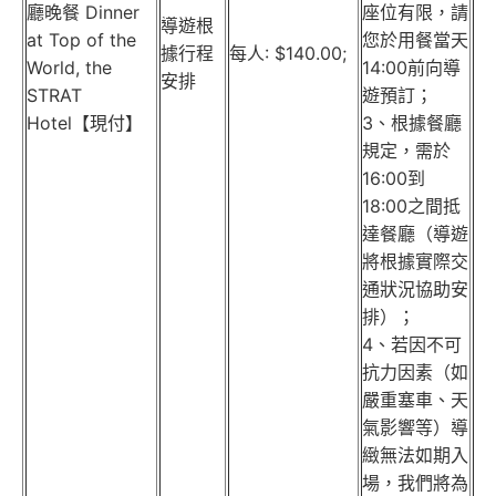
廳晚餐 Dinner
座位有限，請
導遊根
at Top of the
您於用餐當天
據行程
每人: $140.00;
World, the
14:00前向導
安排
STRAT
遊預訂；
Hotel【現付】
3、根據餐廳
規定，需於
16:00到
18:00之間抵
達餐廳（導遊
將根據實際交
通狀況協助安
排）；
4、若因不可
抗力因素（如
嚴重塞車、天
氣影響等）導
緻無法如期入
場，我們將為