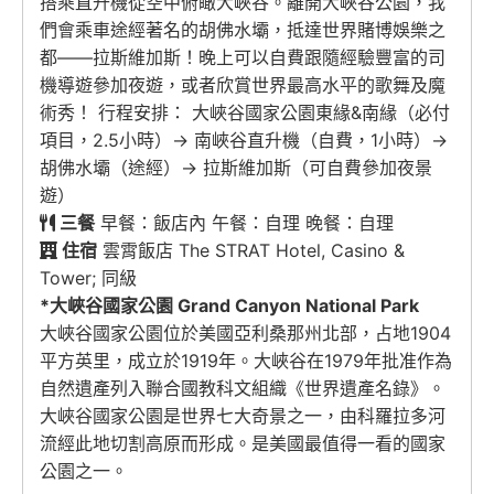
搭乘直升機從空中俯瞰大峽谷。離開大峽谷公園，我
們會乘車途經著名的胡佛水壩，抵達世界賭博娛樂之
都——拉斯維加斯！晚上可以自費跟隨經驗豐富的司
機導遊參加夜遊，或者欣賞世界最高水平的歌舞及魔
術秀！ 行程安排： 大峽谷國家公園東緣&南緣（必付
項目，2.5小時）→ 南峽谷直升機（自費，1小時）→
胡佛水壩（途經）→ 拉斯維加斯（可自費參加夜景
遊）
三餐
早餐：飯店內 午餐：自理 晚餐：自理
住宿
雲霄飯店 The STRAT Hotel, Casino &
Tower; 同級
*大峽谷國家公園 Grand Canyon National Park
大峽谷國家公園位於美國亞利桑那州北部，占地1904
平方英里，成立於1919年。大峽谷在1979年批准作為
自然遺產列入聯合國教科文組織《世界遺產名錄》。
大峽谷國家公園是世界七大奇景之一，由科羅拉多河
流經此地切割高原而形成。是美國最值得一看的國家
公園之一。