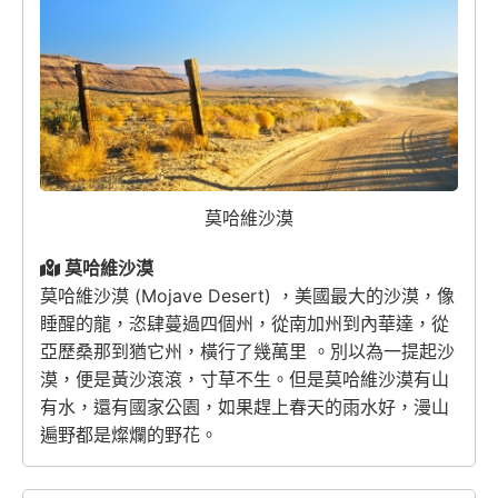
莫哈維沙漠
莫哈維沙漠
莫哈維沙漠 (Mojave Desert) ，美國最大的沙漠，像
睡醒的龍，恣肆蔓過四個州，從南加州到內華達，從
亞歷桑那到猶它州，橫行了幾萬里 。別以為一提起沙
漠，便是黃沙滾滾，寸草不生。但是莫哈維沙漠有山
有水，還有國家公園，如果趕上春天的雨水好，漫山
遍野都是燦爛的野花。