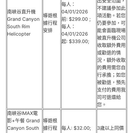
出安全范圍，
每人：
不建議參加此
南峽谷直升機
04/01/2026
導遊根
項活動。若您
Grand Canyon
前: $299.00 ;
據行程
仍要參加，可
South Rim
每人：
安排
能會面臨現場
Helicopter
04/01/2026
被直升機公司
起: $339.00;
收取額外費用
或勸退的情
況，額外收取
的費用需您自
行承擔；如您
被勸退，預先
支付的費用我
司可退還給
您。
南峽谷IMAX電
影+午餐 Grand
導遊根
Canyon South
據行程
每人: $32.00;
3歲以上同價