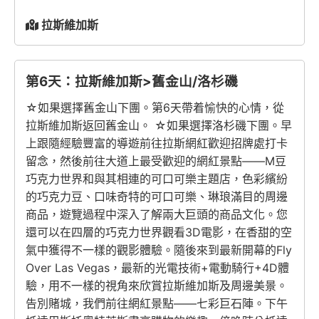
拉斯維加斯
第6天：拉斯維加斯>舊金山/洛杉磯
☆如果選擇舊金山下團。第6天帶着愉快的心情，從
拉斯維加斯返回舊金山。 ☆如果選擇洛杉磯下團。早
上跟隨經驗豐富的導遊前往拉斯網紅歡迎招牌處打卡
留念，然後前往大道上最受歡迎的網紅景點——M豆
巧克力世界和與其相連的可口可樂主題店，色彩繽紛
的巧克力豆、口味奇特的可口可樂、琳琅滿目的周邊
商品，遊覽過程中深入了解兩大巨頭的商品文化。您
還可以在四層的巧克力世界觀看3D電影，在香甜的空
氣中獲得不一樣的觀影體驗。隨後來到最新開幕的Fly
Over Las Vegas，最新的光電技術+電動騎行+4D體
驗，用不一樣的視角來欣賞拉斯維加斯及周邊美景。
告別賭城，我們前往網紅景點——七彩巨石陣。下午