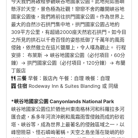
今天我們將啟程參觀峽谷地國家公園。此地宛如島嶼
懸浮於天空，景色極為壯觀！戀戀不舍的離開峽谷地
國家公園後，我們將前往拱門國家公園。作為世界上
最大的自然沙石拱門集中地，拱門國家公園占地約
309平方公里，有超過2000座天然岩石拱門。如今目
之所見的拱石以千奇百怪的姿態抵御了千萬年的風雨
侵蝕，依然傲立在這片鹽層上，令人嘆為觀止。 行程
安排： 布萊斯 → 峽谷地國家公園（必付項目，60分
鐘）→ 拱門國家公園（必付項目，120分鐘）→ 布蘭
丁飯店
三餐
早餐：飯店內 午餐：自理 晚餐：自理
住宿
Rodeway Inn & Suites Blanding 或 同級
*峽谷地國家公園 Canyonlands National Park
峽谷地國家公園位於猶他州東南格林河和科羅拉多河
匯合處，系多年河流沖刷和風霜雨雪侵蝕而成的砂岩
塔、峽谷等，成為世界上最著名的侵蝕區域之一，以
峰巒險惡、怪石嶙峋著稱。天空之島坐落在陡峭的砂