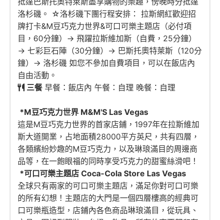
抵達巴斯托奧特萊斯盡享購物的樂趣，傍晚時分抵達
洛杉磯。 ☆洛杉磯下團行程安排： 拉斯網紅歡迎招
牌打卡&M豆巧克力世界&可口可樂主題店（必付項
目，60分鐘）→ 飛躍拉斯維加斯（自費，25分鐘）
→ 七彩巨石陣（30分鐘）→ 巴斯托奧特萊斯（120分
鐘）→ 洛杉磯 如您不參加自費項目，可以在飯店內
自由活動。
三餐
早餐：飯店內 午餐：自理 晚餐：自理
*M豆巧克力世界 M&M'S Las Vegas
這是M豆巧克力世界的首家店鋪，1997年在拉斯維加
斯大道開業，占地面積28000平方英尺，共有四層，
各類繽紛妙趣的M豆巧克力，以及琳琅滿目的周邊商
品等，在一飽眼福的同時享受巧克力的甜蜜絲滑吧！
*可口可樂主題店 Coca-Cola Store Las Vegas
全球只有兩家的可口可樂主題店，滿足你對可口可樂
的所有幻想！主題店的大門是一個四層樓高的經典可
口可樂瓶造型，店鋪內各色商品琳琅滿目，從玩具、