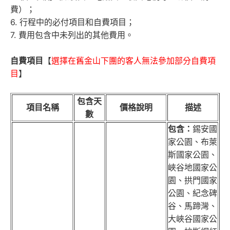
費）；
6. 行程中的必付項目和自費項目；
7. 費用包含中未列出的其他費用。
自費項目
【
選擇在舊金山下團的客人無法參加部分自費項
目
】
包含天
項目名稱
價格說明
描述
數
包含：
錫安國
家公園、布萊
斯國家公園、
峽谷地國家公
園、拱門國家
公園、紀念碑
谷、馬蹄灣、
大峽谷國家公