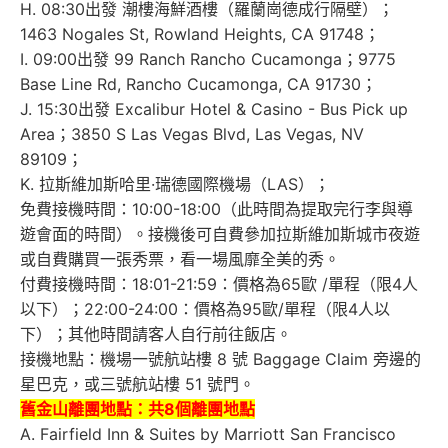
H. 08:30出發 潮樓海鮮酒樓（羅蘭崗德成行隔壁）；
1463 Nogales St, Rowland Heights, CA 91748；
I. 09:00出發 99 Ranch Rancho Cucamonga；9775
Base Line Rd, Rancho Cucamonga, CA 91730；
J. 15:30出發 Excalibur Hotel & Casino - Bus Pick up
Area；3850 S Las Vegas Blvd, Las Vegas, NV
89109；
K. 拉斯維加斯哈里·瑞德國際機場（LAS）；
免費接機時間：10:00-18:00（此時間為提取完行李與導
遊會面的時間）。接機後可自費參加拉斯維加斯城市夜遊
或自費購買一張秀票，看一場風靡全美的秀。
付費接機時間：18:01-21:59：價格為65歐 /單程（限4人
以下）；22:00-24:00：價格為95歐/單程（限4人以
下）；其他時間請客人自行前往飯店。
接機地點：機場一號航站樓 8 號 Baggage Claim 旁邊的
星巴克，或三號航站樓 51 號門。
舊金山離團地點：
共8個離團地點
A. Fairfield Inn & Suites by Marriott San Francisco