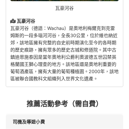
瓦豪河谷
瓦豪河谷
瓦豪河谷（德語：
Wachau
）是奧地利梅爾克到克雷
姆斯的一段多瑙河河谷，全長30公里，位於維也納近
郊，該地區擁有完整的自史前時期演化至今的各時期
的歷史痕跡，擁有眾多的歷史古城和修道院。其中古
鎮迪恩施泰因是當年奧地利公爵利奧波德五世囚禁英
格蘭國王獅心理查的地方。該地區還是奧地利重要的
葡萄酒產區，擁有大量的葡萄種植園。2000年，該地
區被聯合國教科文組織列入世界文化遺產。
推薦活動參考（需自費）
司機及導遊小費