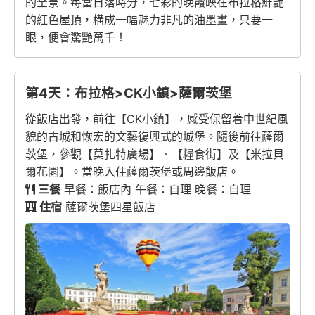
的全景。每當日落時分，七彩的晚霞映在布拉格鮮艷
的紅色屋頂，構成一幅魅力非凡的油墨畫，只要一
眼，便會驚艷萬千！
第4天：布拉格>CK小鎮>薩爾茨堡
從飯店出發，前往【CK小鎮】，感受保留着中世紀風
貌的古城和恢宏的文藝復興式的城堡。隨後前往薩爾
茨堡，參觀【莫扎特廣場】、【糧食街】及【米拉貝
爾花園】。當晚入住薩爾茨堡或周邊飯店。
三餐
早餐：飯店內 午餐：自理 晚餐：自理
住宿
薩爾茨堡四星飯店