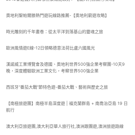
奧地利聖帕爾滕熱門遊玩線路推薦-【奧地利窮遊攻略】
時光雕刻的千年畫卷：從太平洋到落基山的靈魂之旅
歐洲風情遊E線-12日領略德意法荷比盧六國風光
漢諾威工業博覽會及德國、奧地利世界500強企業考察團-10天9
晚，深度體驗歐洲工業文化，考察世界500強企業
西班牙“番茄大戰”節特色遊-番茄大戰、藝術與歷史之旅
【南極旅遊團】南極半島深度遊 | 福克蘭群島 + 南喬治亞島 19 日
航行
澳大利亞旅遊團,澳大利亞華人旅行社,澳洲跟團遊,澳洲旅遊路線