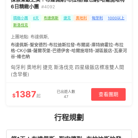
6日精緻小團
#4092
精緻小團
6天
布達佩斯
捷克
奧地利
匈牙利
1000以上
斯洛伐克
上團地點:
布達佩斯
,
布達佩斯-聖安德烈-布拉迪斯拉發-布爾諾-庫特納霍拉-布拉
格-CK小鎮-薩爾茨堡-巴德伊舍-哈爾施塔特-湖區飯店-瓦豪河
谷-維也納
匈牙利 奧地利 捷克 斯洛伐克 四星級飯店標准雙人間
(含早餐)
1387
已出遊人數
查看團期
$
起
47
行程規劃