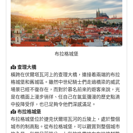
布拉格城堡
查理大橋
橫跨在伏爾塔瓦河上的查理大橋，連接着兩端的布拉
格城堡和舊城區。雖然中世紀騎士們走過橋梁的威武
場景已經不復存在，而對於慕名前來的遊客來說，光
是在橋面上漫步徜徉、任自己在氤氳彌漫的歷史點滴
中投降受俘，也已足夠令他們深感滿足。
布拉格城堡
布拉格城堡位於捷克伏爾塔瓦河的丘陵上，處於整個
城市的制高點。從布拉格城堡，可以觀賞到整個城市