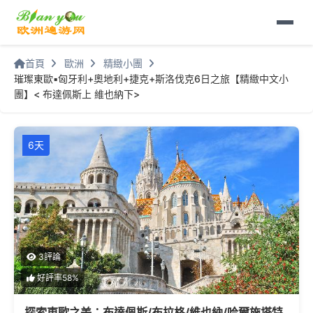
首頁
歐洲
精緻小團
璀璨東歐▪匈牙利+奧地利+捷克+斯洛伐克6日之旅【精緻中文小
團】< 布達佩斯上 維也納下>
6天
3評論
好評率58%
探索東歐之美：布達佩斯/布拉格/維也納/哈爾施塔特