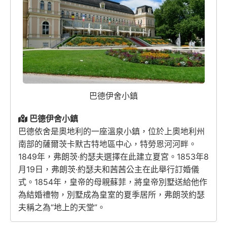
巴德伊舍小鎮
巴德伊舍小鎮
巴德依舍是奧地利的一座溫泉小鎮，位於上奧地利州
南部的薩爾茨卡默古特地區中心，特勞恩河河畔。
1849年，弗朗茨·約瑟夫選擇在此建立夏宮。1853年8
月19日，弗朗茨·約瑟夫和茜茜公主在此舉行訂婚儀
式。1854年，皇帝的母親蘇菲，將皇帝別墅送給他作
為結婚禮物，別墅成為皇室的夏季居所，弗朗茨約瑟
夫稱之為“地上的天堂”。