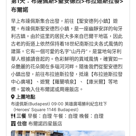
第1天：布達佩斯>聖安德烈>布拉迪斯拉發>
布爾諾
早上布達佩斯集合出發，前往【聖安德列小鎮】遊
覽。布達佩斯聖安德烈小鎮，是一座幽靜安詳的匈牙
利古鎮。由於這里的居民大多來自巴爾干地區，因此
古老的街道上依然保持着18世紀南斯拉夫各式風情的
建築。它有一個可愛的名字“山丹丹”，是當地匈牙利
華人根據讀音起的。色彩鮮明的異域風情，確實如一
朵艷麗的花朵開在多瑙河河畔。隨後我們從聖安德烈
小鎮出發，前往布拉迪斯拉發，抵達【布拉迪斯拉發
中心廣場】、遊覽【羅蘭噴泉】、【庫米爾】等地
標。當晚入住布爾諾或周邊飯店。
上團地點
布達佩斯(Budapest) 09:00 英雄廣場勝利紀念柱下
（Heroes' Square 1146 Budapest）
三餐
早餐：自理 午餐：自理 晚餐：自理
住宿
布爾諾四星飯店