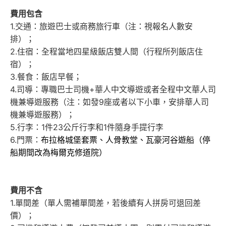
費用包含
1.交通：旅遊巴士或商務旅行車（注：視報名人數安
排）；
2.住宿：全程當地四星級飯店雙人間（行程所列飯店住
宿）；
3.餐食：飯店早餐；
4.司導：專職巴士司機+華人中文導遊或者全程中文華人司
機兼導遊服務（注：如發9座或者以下小車，安排華人司
機兼導遊服務）；
5.行李：1件23公斤行李和1件隨身手提行李
6.門票：
布拉格城堡套票、人骨教堂、瓦豪河谷遊船（停
船期間改為梅爾克修道院）
費用不含
1.單間差（單人需補單間差，若後續有人拼房可退回差
價）；