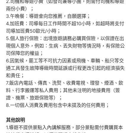
2.司機和導遊小費（如發司兼導小團，則需付司機和導遊
兩份小費）；
3.午晚餐：導遊會向您推薦，自願選擇；
4.加班費：司導每日工作時間不超10小時，如超時將支付
司導加班費50歐元/小時；
5.個人旅行保險：出境旅遊請務必購買保險，以保證在出
現個人意外，例如：生病、丟失財物等情況時，有保險公
司保障您的權益；
6.因氣候，罷工等不可抗力因素或飛機、車輛、船只等交
通工具發生故障導緻時間延誤或行程更改引起的經濟損失
和責任；
7.飯店內電話、傳真、洗熨、收費電視、理發、煙酒、飲
料、行李搬運等私人費用；其他未注明的地接費用（簽
證、機票、旅遊保險等）；
8.一切個人消費及費用包含中未提及的任何費用；
其他說明
1.導遊不提供景點入內講解服務，部分景點需付費購買本