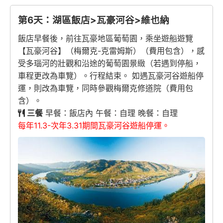
第6天：湖區飯店>瓦豪河谷>維也納
飯店早餐後，前往瓦豪地區葡萄園，乘坐遊船遊覽
【瓦豪河谷】（梅爾克-克雷姆斯）（費用包含），感
受多瑙河的壯觀和沿途的葡萄園景緻（若遇到停船，
車程更改為車覽）。行程結束。 如遇瓦豪河谷遊船停
運，則改為車覽，同時參觀梅爾克修道院（費用包
含）。
三餐
早餐：飯店內 午餐：自理 晚餐：自理
每年11.3-次年3.31期間瓦豪河谷遊船停運。