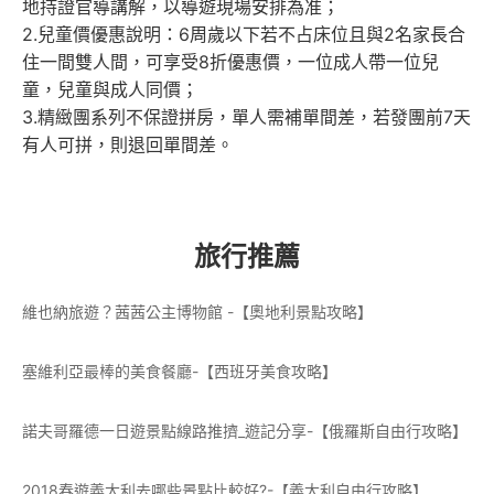
地持證官導講解，以導遊現場安排為准；
2.兒童價優惠說明：6周歲以下若不占床位且與2名家長合
住一間雙人間，可享受8折優惠價，一位成人帶一位兒
童，兒童與成人同價；
3.精緻團系列不保證拼房，單人需補單間差，若發團前7天
有人可拼，則退回單間差。
旅行推薦
維也納旅遊？茜茜公主博物館 -【奧地利景點攻略】
塞維利亞最棒的美食餐廳-【西班牙美食攻略】
諾夫哥羅德一日遊景點線路推擠_遊記分享-【俄羅斯自由行攻略】
2018春遊義大利去哪些景點比較好?-【義大利自由行攻略】