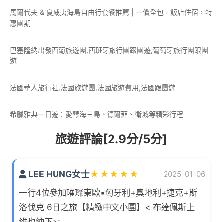
馬爾代夫 & 夏威夷海島自由行套餐推薦 | 一價全包，飯店住宿，特
惠團期
巴塞隆納出發西葡旅遊團,西班牙旅行團跟團遊,葡萄牙旅行團跟團
遊
法國華人旅行社,法國旅遊團,法國旅遊費用,法國跟團遊
希臘雅典一日遊：愛琴海三島、德爾菲、衛城等精彩行程
旅遊評論[2.9分/5分]
LEE HUNG女士
★
★
★
★
★
2025-01-06
一行4位參加璀璨東歐▪匈牙利+奧地利+捷克+斯
洛伐克 6日之旅【精緻中文小團】< 布達佩斯上
維也納下>: