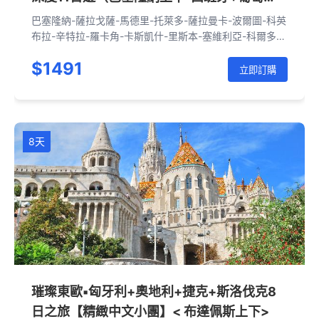
牙）
巴塞隆納-薩拉戈薩-馬德里-托萊多-薩拉曼卡-波爾圖-科英
布拉-辛特拉-羅卡角-卡斯凱什-里斯本-塞維利亞-科爾多
瓦-龍達-米哈斯-格拉納達-瓦倫西亞-巴塞隆納
$1491
立即訂購
8天
璀璨東歐▪匈牙利+奧地利+捷克+斯洛伐克8
日之旅【精緻中文小團】< 布達佩斯上下>