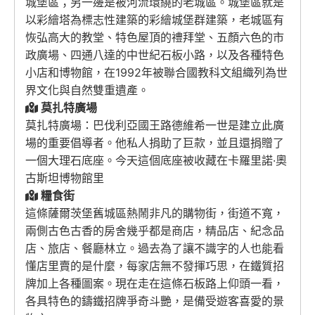
城堡區；另一邊是被河流環繞的老城區。城堡區就是
以彩繪塔為標志性建築的彩繪城堡群建築，老城區有
恢弘高大的教堂、特色屋頂的禮拜堂、五顏六色的市
政廣場、四通八達的中世紀石板小路，以及各種特色
小店和博物館，在1992年被聯合國教科文組織列為世
界文化與自然雙重遺產。
莫扎特廣場
莫扎特廣場：巴伐利亞國王路德維希一世是建立此廣
場的重要倡導者。他私人捐助了巨款，並且還捐贈了
一個大理石底座。今天這個底座被收藏在卡羅里諾·奧
古斯坦博物館里
糧食街
這條薩爾茨堡舊城區熱鬧非凡的購物街，街道不寬，
兩側古色古香的房舍幾乎都是商店，精品店、紀念品
店、旅店、餐廳林立。過去為了讓不識字的人也能看
懂店里賣的是什麼，每家店無不發揮巧思，在鐵質招
牌加上各種圖案。現在走在這條石板路上仰頭一看，
各具特色的鑄鐵招牌爭奇斗艷，是備受遊客喜愛的景