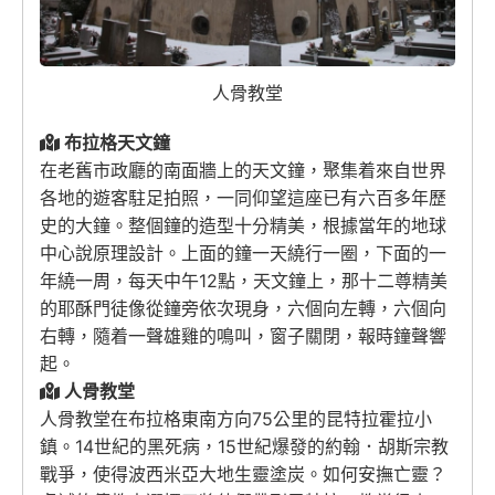
人骨教堂
布拉格天文鐘
在老舊市政廳的南面牆上的天文鐘，聚集着來自世界
各地的遊客駐足拍照，一同仰望這座已有六百多年歷
史的大鐘。整個鐘的造型十分精美，根據當年的地球
中心說原理設計。上面的鐘一天繞行一圈，下面的一
年繞一周，每天中午12點，天文鐘上，那十二尊精美
的耶酥門徒像從鐘旁依次現身，六個向左轉，六個向
右轉，隨着一聲雄雞的鳴叫，窗子關閉，報時鐘聲響
起。
人骨教堂
人骨教堂在布拉格東南方向75公里的昆特拉霍拉小
鎮。14世紀的黑死病，15世紀爆發的約翰．胡斯宗教
戰爭，使得波西米亞大地生靈塗炭。如何安撫亡靈？