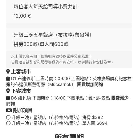
每位客人每天給司導小費共計
12,00 €
升級三晚五星飯店（布拉格/布爾諾）
拼房330歐/單人間600歐
以上僅為參考價，價格如有調整以當時公布為准。
自費項目請配合和服從導遊的行程安排，以導遊行程安排為主。
上客城市
D1 布達佩斯 上團時間：09:00 上團地點：英雄廣場勝利紀念柱
旁的布達佩斯藝術廳（Műcsarnok）
團費增加問詢
下客城市
D6 維也納 下團時間：18:00 下團地點：維也納景點
團費減少
問詢
附加項目
升級三晚五星飯店（布拉格/布爾諾）拼房 $382
升級三晚五星飯店（布拉格/布爾諾）單人間 $694
所有團期