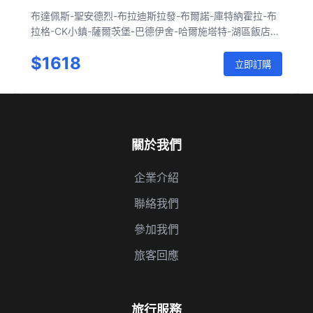
布達佩斯-聖安德烈-布拉迪斯拉發-布爾諾-庫特納霍拉-布
拉格-CK小鎮-薩爾茨堡-巴德伊舍-哈爾施塔特-湖區飯店-
瓦豪河谷-維也納-布達佩斯
$1618
立即訂購
關於我們
企業介紹
聯絡我們
參加我們
旅客回應
旅行服務