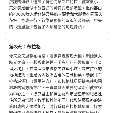
虔誠的傳教士選擇了將他們帶到昆特拉。教堂很小，
其外表是看似十分普通的哥特式建築造型，但內部由
約40000塊人骨修建及裝飾。頭骨和大腿骨在圓頂天
花板上穿成一行，就像是恐怖的聖誕節裝飾品，中央
的吊燈里至少包含了人類身體的每塊骨頭。
第3天：布拉格
今天全天遊覽布拉格。漫步穿過查理大橋，開始進入
時光之旅，一起探索跨越一千多年的有趣故事。【查
理大橋】，它是連接布拉格老城與小城，是布拉格的
地標建築，也是城內較為古老的石制橋梁。參觀【布
拉格城堡】（費用包含）、布拉格城堡是捷克共和國
總統的官方所在地，一直是歐洲重要的政治和教會權
力中心之一。捷克君主和神聖羅馬帝國皇帝的紀念性
住所是由宮殿、教堂和其他不同年代和建築風格的建
築組成的大規模組合。健行遊覽布拉格城堡區，探索
宏偉的地標聖維特大教堂，參觀舊時皇室成員居住生