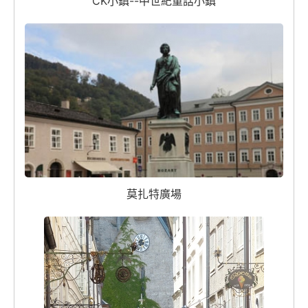
CK小鎮--中世紀童話小鎮
莫扎特廣場