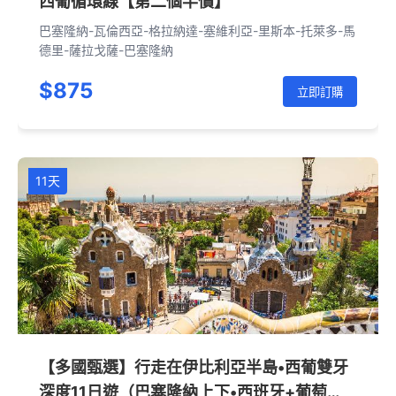
西葡循環線【第二個半價】
巴塞隆納-瓦倫西亞-格拉納達-塞維利亞-里斯本-托萊多-馬
德里-薩拉戈薩-巴塞隆納
$875
立即訂購
11天
【多國甄選】行走在伊比利亞半島•西葡雙牙
深度11日遊（巴塞隆納上下•西班牙+葡萄