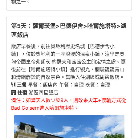
物之一。
第5天：薩爾茨堡>巴德伊舍>哈爾施塔特>湖
區飯店
飯店早餐後，前往奧地利歷史名城【巴德伊舍小
鎮】，位於奧地利的一座浪漫的溫泉小鎮，這里是奧
匈帝國皇帝弗朗茨·約瑟夫和茜茜公主的定情之處。隨
後前往【哈爾施塔特小鎮】進行觀光，體驗巍巍青山
和清幽靜謐的自然景色。當晚入住湖區或周邊飯店。
三餐
早餐：飯店內 午餐：自理 晚餐：自理
住宿
湖區四星飯店
備注：如當天人數少於9人，則改乘火車+渡輪方式從
Bad Goisern進入哈爾施塔特。