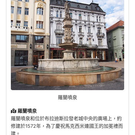
羅蘭噴泉
羅蘭噴泉
羅蘭噴泉和位於布拉迪斯拉發老城中央的廣場上，約
修建於1572年，為了慶祝馬克西米連國王的加冕禮而
建。