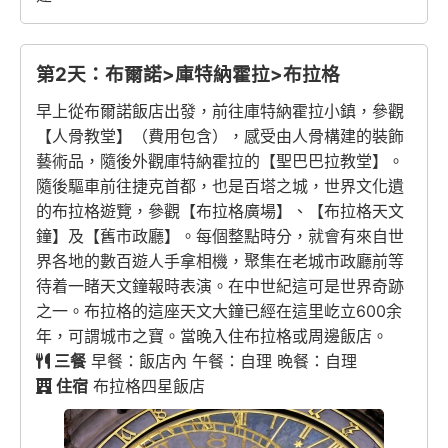
第2天：布爾諾>庫特納霍拉>布拉格
早上從布爾諾飯店出發，前往庫特納霍拉小鎮，參觀
【人骨教堂】（費用包含），感受由人骨構建的裝飾
藝術品，隨後外觀庫特納霍拉的【聖巴巴拉教堂】。
隨後驅車前往捷克首都，也是百塔之城，世界文化遺
的布拉格遊覽，參觀【布拉格廣場】、【布拉格天文
鐘】及【舊市政廳】。每個整點時分，就會有來自世
界各地的數百遊人手拿相機，聚集在老城市政廳前等
待着一睹天文鐘報時表演。在中世紀這可是世界奇跡
之一。布拉格的這座天文大鐘已經在這里屹立600余
年，可謂城市之寶。當晚入住布拉格或周邊飯店。
三餐
早餐：飯店內 午餐：自理 晚餐：自理
住宿
布拉格四星飯店