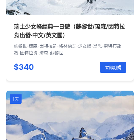
瑞士少女峰經典一日遊（蘇黎世/琉森/因特拉
肯出發·中文/英文團）
蘇黎世-琉森-因特拉肯-格林德瓦-少女峰-翁恩-勞特布龍
嫩-因特拉肯-琉森-蘇黎世
$340
立即訂購
1天