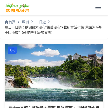
首頁
歐洲
一日遊
瑞士一日遊：歐洲最大瀑布“萊茵瀑布”+世紀童話小鎮“萊茵河畔施
泰因小鎮”（蘇黎世往返·英文團）
1天
瑞士一日遊：歐洲最大瀑布“萊茵瀑布”+世紀童話小鎮