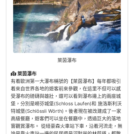
萊茵瀑布
萊茵瀑布
有着歐洲第一大瀑布稱號的【萊茵瀑布】每年都吸引
着來自世界各地的遊客前來參觀，在這里不但可以感
受瀑布的磅礴與雄壯，還可以看到瀑布邊上的兩座城
堡，分別是嶗芬城堡(Schloss Laufen)和 施洛斯利沃
特城堡(Schlössli Wörth)。後者現在被改建成了一家
高級餐廳，遊客們可以坐在餐廳中，透過巨大的落地
窗觀賞瀑布。 從紐豪森火車站下車，沿着河流走，無
論是靠火車站一邊的民居還是河對岸的林蔭道，都散