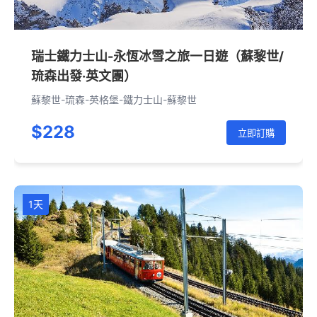
瑞士鐵力士山-永恆冰雪之旅一日遊（蘇黎世/
琉森出發·英文團）
蘇黎世-琉森-英格堡-鐵力士山-蘇黎世
$228
立即訂購
1天