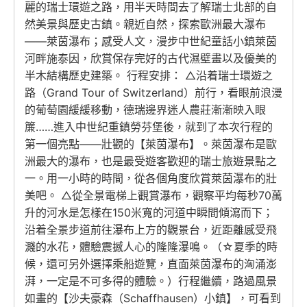
麗的瑞士環遊之路，用半天時間去了解瑞士北部的自
然美景與歷史古鎮。親近自然，探索歐洲最大瀑布
——萊茵瀑布；感受人文，漫步中世紀童話小鎮萊茵
河畔施泰因，欣賞保存完好的古代濕壁畫以及優美的
半木結構歷史建築。 行程安排： △沿着瑞士環遊之
路（Grand Tour of Switzerland）前行，看眼前浪漫
的葡萄園緩緩移動，德瑞邊界迷人農莊漸漸映入眼
簾……進入中世紀重鎮勞芬堡後，就到了本次行程的
第一個亮點——壯觀的【萊茵瀑布】。萊茵瀑布是歐
洲最大的瀑布，也是最受遊客歡迎的瑞士旅遊景點之
一。用一小時的時間，從各個角度欣賞萊茵瀑布的壯
美吧。 △從全景電梯上觀賞瀑布，觀察平均每秒70萬
升的河水是怎樣在150米寬的河道中瞬間傾瀉而下；
沿着全景步道前往瀑布上方的觀景台，近距離感受飛
濺的水花，體驗震撼人心的隆隆瀑鳴。（☆夏季的時
候，還可另外選擇乘船遊覽，直面萊茵瀑布的洶涌澎
湃，一定是不可多得的體驗。）行程繼續，路過風景
如畫的【沙夫豪森（Schaffhausen）小鎮】，可看到