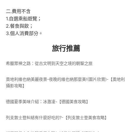
二.費用不含
1.自選乘船遊覽；
2.餐食與飲；
3.個人消費部分。
旅行推薦
希臘眾神之路：從古文明到天空之境的朝聖之旅
奧地利維也納美麗夜景-夜晚的維也納那麼美!(圖片欣賞)-【奧地利
攝影攻略】
德國夏季美味介紹：冰激凌-【德國美食攻略】
列支敦士登糾結有什麼好吃的?-【列支敦士登美食攻略】