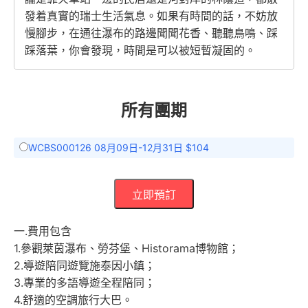
發着真實的瑞士生活氣息。如果有時間的話，不妨放
慢腳步，在通往瀑布的路邊聞聞花香、聽聽鳥鳴、踩
踩落葉，你會發現，時間是可以被短暫凝固的。
所有團期
WCBS000126 08月09日-12月31日 $104
立即預訂
一.費用包含
1.參觀萊茵瀑布、勞芬堡、Historama博物館；
2.導遊陪同遊覽施泰因小鎮；
3.專業的多語導遊全程陪同；
4.舒適的空調旅行大巴。