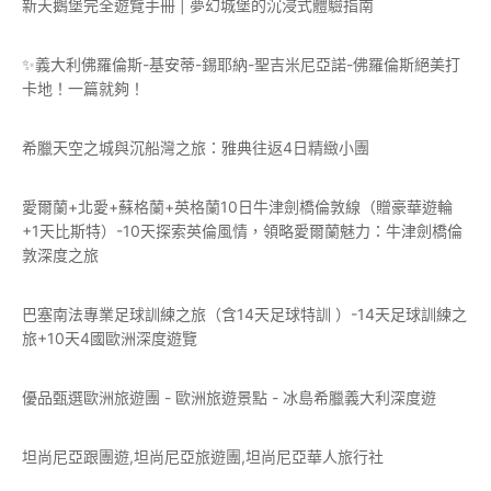
新天鵝堡完全遊覽手冊 | 夢幻城堡的沉浸式體驗指南
✨義大利佛羅倫斯-基安蒂-錫耶納-聖吉米尼亞諾-佛羅倫斯絕美打
卡地！一篇就夠！
希臘天空之城與沉船灣之旅：雅典往返4日精緻小團
愛爾蘭+北愛+蘇格蘭+英格蘭10日牛津劍橋倫敦線（贈豪華遊輪
+1天比斯特）-10天探索英倫風情，領略愛爾蘭魅力：牛津劍橋倫
敦深度之旅
巴塞南法專業足球訓練之旅（含14天足球特訓 ）-14天足球訓練之
旅+10天4國歐洲深度遊覽
優品甄選歐洲旅遊團 - 歐洲旅遊景點 - 冰島希臘義大利深度遊
坦尚尼亞跟團遊,坦尚尼亞旅遊團,坦尚尼亞華人旅行社