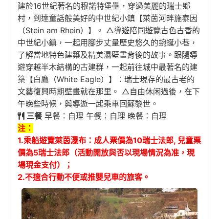
建於16世紀著名的穆諾特堡壘，穿過美麗的瑞士鄉
村，到達童話般美好的中世紀小鎮【萊茵河畔施泰因
（Stein am Rhein）】。 △導遊陪同遊覽古色古香的
中世紀小鎮，一起用腳步丈量歷史悠久的蜿蜒小巷，
了解當地特色建築及精美濕壁畫背後的故事。跟隨導
遊穿越半木結構的古建群，一起前往城中最著名的建
築【白鷹（White Eagle）】：瑞士現存的最古老的
文藝復興時期壁畫就在那里。 △自由休闲過後，在下
午晚些時候，與導遊一起乘車回蘇黎世。
三餐
早餐：自理 午餐：自理 晚餐：自理
注：
1.乘船遊覽萊茵瀑布：成人票價為10瑞士法郎, 兒童票
價為5瑞士法郎（活動開放與否以現場情況為准，現
場現金支付）；
2.不適合行動不便或推嬰兒車的旅客。