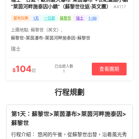
“萊茵河畔施泰因小鎮”（蘇黎世往返·英文團）
#4117
當地玩樂
1天
一日遊
蘇黎世
瑞士
1-99
上團地點:
蘇黎世（英文）
,
蘇黎世-萊茵瀑布-萊茵河畔施泰因-蘇黎世
瑞士
104
已出遊人數
查看團期
$
起
1
行程規劃
第1天：蘇黎世>萊茵瀑布>萊茵河畔施泰因>
蘇黎世
行程介紹： 悠闲的午後，從蘇黎世出發，沿着風光秀