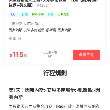
往返+英文團】
#4252
1天
一日遊
100-299
英國
因弗內斯
上團地點:
因弗內斯
,
因弗內斯-艾琳多南城堡-凱斯島-因弗內斯
英國 無
115
已出遊人數
查看團期
$
起
941
行程規劃
第1天：因弗內斯>艾琳多南城堡>凱斯島>因
弗內斯
早晨從因弗內斯集合出發，向南行駛，沿着尼斯湖的