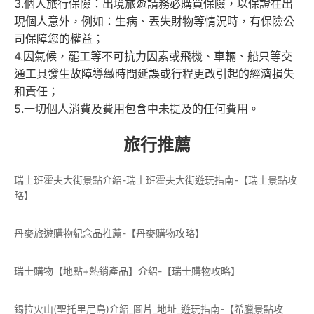
3.個人旅行保險：出境旅遊請務必購買保險，以保證在出
現個人意外，例如：生病、丟失財物等情況時，有保險公
司保障您的權益；
4.因氣候，罷工等不可抗力因素或飛機、車輛、船只等交
通工具發生故障導緻時間延誤或行程更改引起的經濟損失
和責任；
5.一切個人消費及費用包含中未提及的任何費用。
旅行推薦
瑞士班霍夫大街景點介紹-瑞士班霍夫大街遊玩指南-【瑞士景點攻
略】
丹麥旅遊購物紀念品推薦-【丹麥購物攻略】
瑞士購物【地點+熱銷產品】介紹-【瑞士購物攻略】
錫拉火山(聖托里尼島)介紹_圖片_地址_遊玩指南-【希臘景點攻