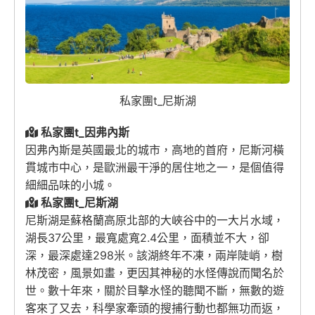
私家團t_尼斯湖
私家團t_因弗內斯
因弗內斯是英國最北的城市，高地的首府，尼斯河橫
貫城市中心，是歐洲最干淨的居住地之一，是個值得
細細品味的小城。
私家團t_尼斯湖
尼斯湖是蘇格蘭高原北部的大峽谷中的一大片水域，
湖長37公里，最寬處寬2.4公里，面積並不大，卻
深，最深處達298米。該湖終年不凍，兩岸陡峭，樹
林茂密，風景如畫，更因其神秘的水怪傳說而聞名於
世。數十年來，關於目擊水怪的聽聞不斷，無數的遊
客來了又去，科學家牽頭的搜捕行動也都無功而返，