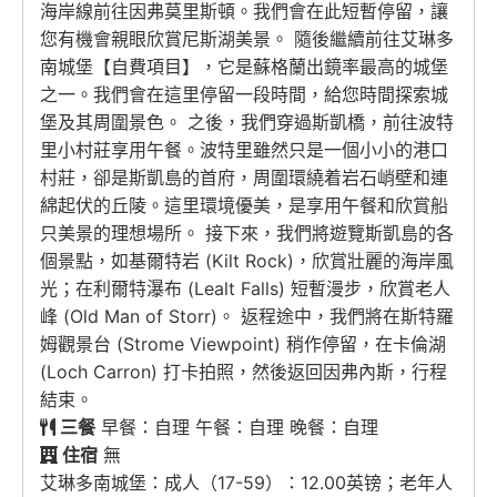
海岸線前往因弗莫里斯頓。我們會在此短暫停留，讓
您有機會親眼欣賞尼斯湖美景。 隨後繼續前往艾琳多
南城堡【自費項目】，它是蘇格蘭出鏡率最高的城堡
之一。我們會在這里停留一段時間，給您時間探索城
堡及其周圍景色。 之後，我們穿過斯凱橋，前往波特
里小村莊享用午餐。波特里雖然只是一個小小的港口
村莊，卻是斯凱島的首府，周圍環繞着岩石峭壁和連
綿起伏的丘陵。這里環境優美，是享用午餐和欣賞船
只美景的理想場所。 接下來，我們將遊覽斯凱島的各
個景點，如基爾特岩 (Kilt Rock)，欣賞壯麗的海岸風
光；在利爾特瀑布 (Lealt Falls) 短暫漫步，欣賞老人
峰 (Old Man of Storr)。 返程途中，我們將在斯特羅
姆觀景台 (Strome Viewpoint) 稍作停留，在卡倫湖
(Loch Carron) 打卡拍照，然後返回因弗內斯，行程
結束。
三餐
早餐：自理 午餐：自理 晚餐：自理
住宿
無
艾琳多南城堡：成人（17-59）：12.00英镑；老年人