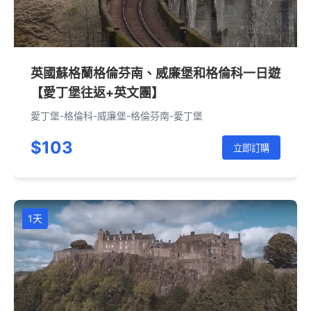
英國蘇格蘭格倫芬南、威廉堡和格倫科一日遊
【愛丁堡往返+英文團】
愛丁堡-格倫科-威廉堡-格倫芬南-愛丁堡
$103
立即訂購
1天