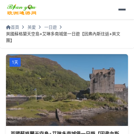
首頁
英愛
一日遊
英國蘇格蘭天空島+艾琳多南城堡一日遊【因弗內斯往返+英文
團】
1天
英國蘇格蘭天空島+艾琳多南城堡一日遊【因弗內斯