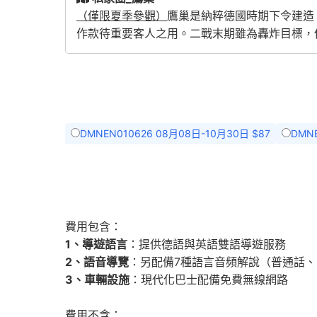
（僅限夏季參觀）
鷹巢是納粹德國時期下令建造，作
作款待重要客人之用。二戰末期雖為轟炸目標，
DMNEN010626 08月08日-10月30日 $87
DMNE
費用包含：
1、導遊語言
：提供德語與英語雙語導遊服務
2、語音導覽
：另配備7種語言音頻解說（普通話
3、車輛設施
：現代化巴士配備免費無線網路
費用不含：