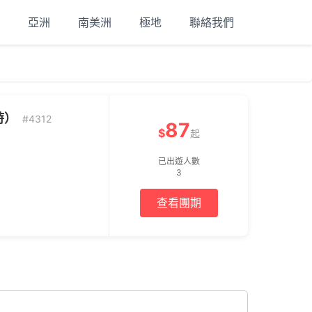
亞洲
南美洲
極地
聯絡我們
時）
#4312
87
$
起
已出遊人數
3
查看團期