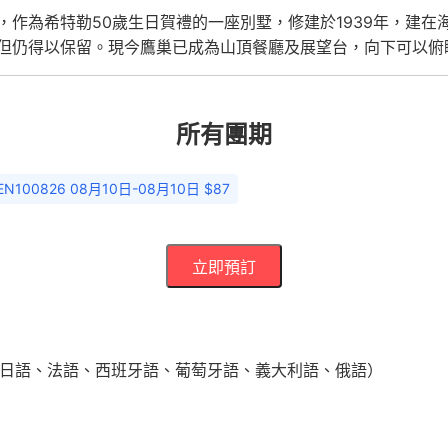
為希特勒50歲生日賀禮的一座別墅，修建於1939年，建在海拔183
但仍得以保留。現今鷹巢已成為山頂餐廳及展望台，向下可以俯
所有團期
N100826 08月10日-08月10日 $87
立即預訂
、日語、法語、西班牙語、葡萄牙語、義大利語、俄語）