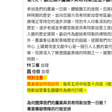
參加我們的鷹巢一日遊，體驗難忘的旅程。您將
粹時期的歷史，並向您展示貝希特斯加登地區最
廣場正等待您的漫步流連。特別令人印象深刻的是
歷史。漫步老城並參觀宮殿是貝希特斯加登之旅的必遊
入勝的歷史建築。最初作為獻給希特勒的禮物而
外，鷹巢象征着對黑暗歷史的超越，提醒我們勿
中心 上薩爾茨堡文獻中心是一個引人入勝的當
案，您將深入了解德國最黑暗的時期之一。展覽
時期。
三餐
自理
住宿
自理
特別注意：
鷹巢開放時間說明
：每年五月中旬至十月底（視
特斯加登著名鹽礦作為替代行程。
為何選擇我們的鷹巢與貝希特斯加登一日遊？
專業導遊帶隊的行程安排