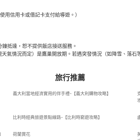
場使用信用卡或借記卡支付給導遊。）
分鐘抵達，恕不提供飯店接送服務。
視天氣情況而定）是鷹巢開放期。若遇突發情況（如降雪、落石
旅行推薦
義大利當地經濟實用的伴手禮-【義大利購物攻略】
比利時經典旅遊景點線路-【比利時窮遊攻略】
和
荷蘭賞花