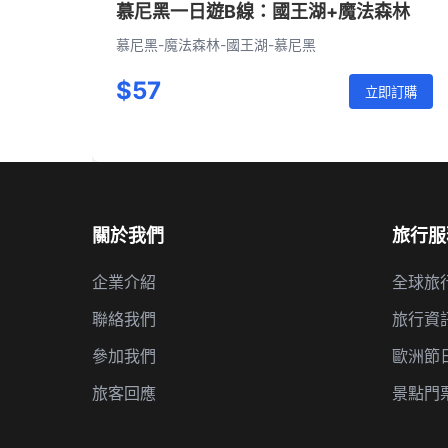
慕尼黑一日遊B線：國王湖+魔法森林
慕尼黑-魔法森林-國王湖-慕尼黑
$57
立即訂購
關於我們
旅行服
企業介紹
全球旅
聯絡我們
旅行資
參加我們
歐洲節
旅客回應
景點門