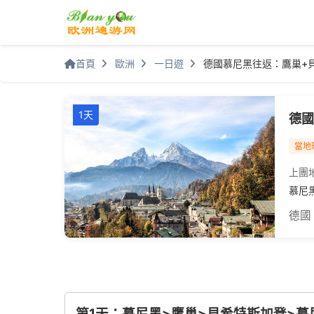
首頁
歐洲
一日遊
德國慕尼黑往返：鷹巢+貝
1天
德國
當地
上團
慕尼
德國
第1天：慕尼黑>鷹巢>貝希特斯加登>慕