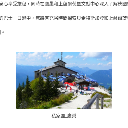
身心享受旅程，同時在鷹巢和上薩爾茨堡文獻中心深入了解德國
的巴士一日遊中，您將有充裕時間探索貝希特斯加登和上薩爾茨
聞。
私家團_鷹巢