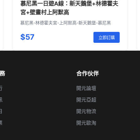
慕尼黑一日遊A線：新天鵝堡+林德霍夫
宮+壁畫村上阿默高
慕尼黑-林德霍夫宮-上阿默高-新天鵝堡-慕尼黑
$57
立即訂購
務
合作伙伴
行
開元論壇
訊
開元亞超
日
開元物流
票
開元歐淘