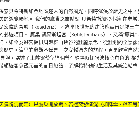
探索貝希特斯加登地區迷人的自然風光，同時沉浸於歷史之中。
美的遊覽勝地。 我們的鷹巢之旅站點 貝希特斯加登小鎮 在老
宏偉的宮殿（Residenz），這座16世紀的建築瑰寶曾是親
項目。 鷹巢 凱爾斯坦宮（Kehlsteinhaus），又稱"
建，如今為遊客提供周邊群山峽谷的壯麗景色。從壯觀的全景露
忘歷史。這里的參觀不僅是一次穿越過去的旅程，更是欣賞自然
代見證，講述了上薩爾茨堡這個曾在納粹時期扮演核心角色的"權
帶領遊客參觀元首的昔日旅館，了解希特勒的生活及其統治結構
天氣情況而定）是鷹巢開放期。若遇突發情況（如降雪、落石等