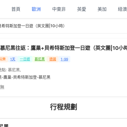
首頁
歐洲
中東非
英愛
美加
紐澳
希特斯加登一日遊（英文團|10小時）
慕尼黑往返：鷹巢+貝希特斯加登一日遊（英文團|10小
玩樂
1天
一日遊
慕尼黑
德國
1-99
地點:
慕尼黑
,
黑-鷹巢-貝希特斯加登-慕尼黑
 無
行程規劃
尼黑