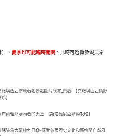
等），
夏季也可能臨時關閉
。此時可選擇參觀貝希
克羅埃西亞當地著名景點圖片欣賞_景觀-【克羅埃西亞攝影
攻略】
盧布爾雅那購物者的天堂-【斯洛維尼亞購物攻略】
英蘇雙島大環線九日遊-感受英國歷史文化和蘇格蘭自然風