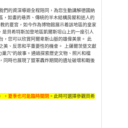
我們的資深導遊全程陪同，為您生動講解德國納
城區，如畫的巷弄、傳統的半木結構房屋和迷人的
王主教的夏宮，如今作為博物館展示着該地區的皇家
鷹巢"，是貝希特斯加登地區凱爾斯坦山上的一座引人
台，您可以欣賞阿爾卑斯山脈的雄偉美景。 此
之美、反思和平重要性的機會。 上薩爾茨堡文獻
力巢穴"的故事。通過探索歷史文物、照片和檔
，同時也展現了盟軍轟炸期間的遺址破壞和戰後
），
夏季也可能臨時關閉
。此時可選擇參觀貝希