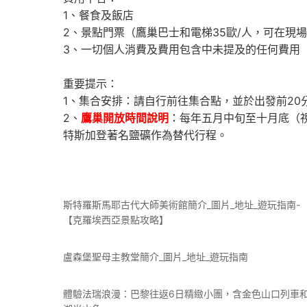
1、餐食及飯店
2、景點門票（鷹巢巴士和電梯35歐/人，可在現
3、一切個人消費及費用包含中未提及的任何費用
重要提示：
1、集合安排：請自行前往集合點，並於出發前20
2、
鷹巢開放時間說明
：每年五月中旬至十月底（
特斯加登著名鹽礦作為替代行程。
斯特羅斯馬耶古代大師美術館簡介_圖片_地址_遊玩指南-
【克羅埃西亞景點攻略】
盧森堡聖母主教堂簡介_圖片_地址_遊玩指南
體驗法瑞浪漫：巴黎往返6日精緻小團，含金色山口列車