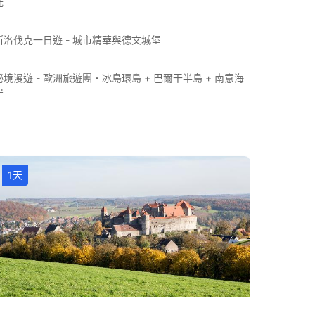
光
斯洛伐克一日遊 - 城市精華與德文城堡
秘境漫遊 - 歐洲旅遊團・冰島環島 + 巴爾干半島 + 南意海
岸
1天