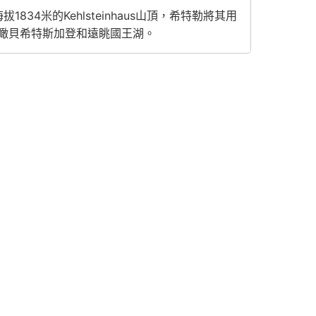
4米的Kehlsteinhaus山頂，希特勒將其用
瞰貝希特斯加登和遠眺國王湖。