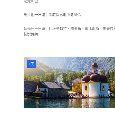
湖光山色
馬耳他一日遊 | 深度探索地中海風情
葡萄牙一日遊：仙境辛特拉、羅卡角、奧比都斯、馬夫拉
精選路線
1天