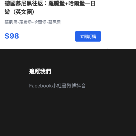
德國慕尼黑往返：羅騰堡+哈爾堡一日
遊（英文團）
慕尼黑-羅騰堡-哈爾堡-慕尼黑
$98
立即訂購
追蹤我們
Facebook
小紅書
微博
抖音