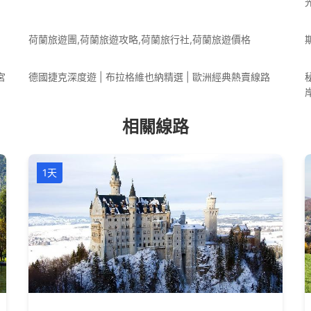
荷蘭旅遊團,荷蘭旅遊攻略,荷蘭旅行社,荷蘭旅遊價格
宮
德國捷克深度遊 | 布拉格維也納精選 | 歐洲經典熱賣線路
相關線路
1天