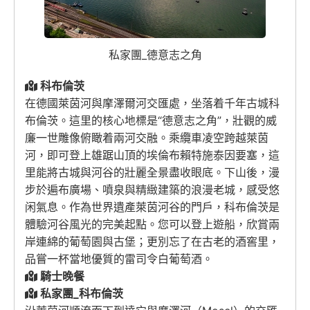
私家團_德意志之角
科布倫茨
在德國萊茵河與摩澤爾河交匯處，坐落着千年古城科
布倫茨。這里的核心地標是“德意志之角”，壯觀的威
廉一世雕像俯瞰着兩河交融。乘纜車凌空跨越萊茵
河，即可登上雄踞山頂的埃倫布賴特施泰因要塞，這
里能將古城與河谷的壯麗全景盡收眼底。下山後，漫
步於遍布廣場、噴泉與精緻建築的浪漫老城，感受悠
闲氣息。作為世界遺產萊茵河谷的門戶，科布倫茨是
體驗河谷風光的完美起點。您可以登上遊船，欣賞兩
岸連綿的葡萄園與古堡；更別忘了在古老的酒窖里，
品嘗一杯當地優質的雷司令白葡萄酒。
騎士晚餐
私家團_科布倫茨