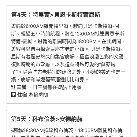
第4天：特里爾>貝恩卡斯特爾屈斯
遊輪於6:00AM離開特里爾，駛向貝恩卡斯特爾-屈
斯。經過五小時的航程，將在12:00AM抵達貝恩卡斯
特爾-屈斯。遊輪的離開時間為18:00PM。在此期間，
遊客可以自由探索這座古老的小鎮。 貝恩卡斯特爾-
屈斯有着歷史悠久的集會廣場，極富浪漫色彩的文藝
復興時期的市政廳，以及造型特殊可愛的“蘑菇房
子”。除這些古老特別的建築之外，小鎮的美酒也是一
絕，廣場和岸邊葡萄酒攤比比可見。
三餐
一日三餐都在遊船上用餐
住宿
遊輪房間
第5天：科布倫茨>安德納赫
遊輪於8:30AM抵達科布倫茨，13:00PM離開科布倫