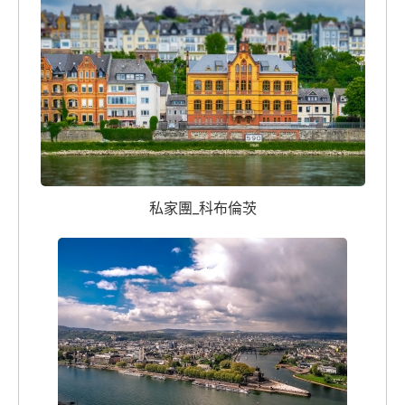
私家團_科布倫茨