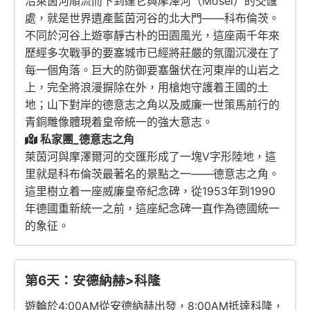
沿萊茵河順流而下到達它與摩澤河（Mosel）的交匯
處，就是世界遺產藍茵河谷的北大門——科布倫茨。
不同於河谷上遊寧靜古朴的田園風光，這座兩千年來
歷經多次戰爭的要塞城市已經將莊嚴的氛圍沉浸在了
每一個角落。巨大的防御要塞盤伏在河東岸的山岩之
上，完全將浪漫摒除在外，用槍炮守護着王國的土
地；山下對岸的德意志之角以及威廉一世策馬前行的
青銅雕像體現着皇帝統一的強大意志。
私家團_德意志之角
萊茵河與摩澤爾河的交匯形成了一塊V字形陸地，這
里就是科布倫茨最著名的景點之一——德意志之角。
這里樹立着一座威廉皇帝紀念碑，從1953年到1990
年德國重新統一之前，這座紀念碑一直作為德國統一
的象征。
第6天：安德納赫>科隆
遊輪於4:00AM從安德納赫出發，8:00AM抵達科隆，