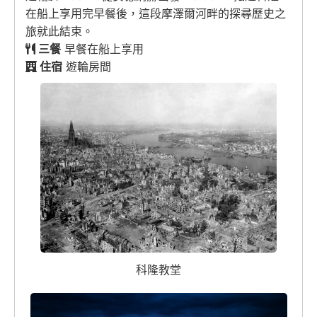
在船上享用完早餐後，這段摩澤爾河畔的探尋歷史之
旅就此結束。
三餐
早餐在船上享用
住宿
遊輪房間
科隆教堂