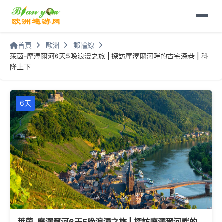
首頁
歐洲
郵輪線
萊茵-摩澤爾河6天5晚浪漫之旅 | 探訪摩澤爾河畔的古宅深巷 | 科
隆上下
6天
萊茵-摩澤爾河6天5晚浪漫之旅 | 探訪摩澤爾河畔的