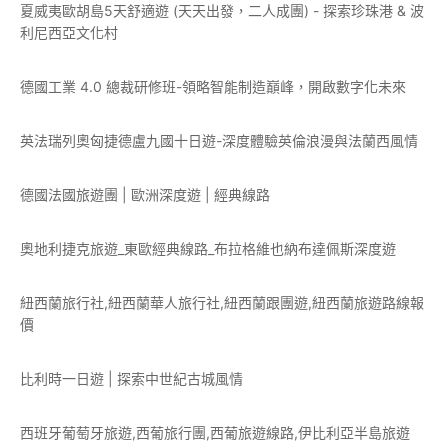
夏威夷歐胡島5天舒適遊 (天天出發，二人成團) - 探索珍珠港 & 波
利尼西亞文化村
德國工業 4.0 總裁研修班-領略智能制造巔峰，開啟數字化未來
英法瑞列奧匈捷德盧九國十日遊-深度體驗英倫浪漫與法蘭西風情
德國法國旅遊團 | 歐洲深度遊 | 經典線路
奧地利捷克旅遊_東歐經典線路_布拉格維也納布達佩斯深度遊
紐西蘭旅行社,紐西蘭華人旅行社,紐西蘭跟團遊,紐西蘭旅遊路線報
價
比利時一日遊 | 探索中世紀古城風情
西班牙葡萄牙旅遊,西葡旅行團,西葡旅遊線路,伊比利亞半島旅遊