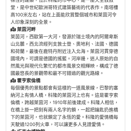
標性的建築，位於科隆的市中心，是一座天主教教
堂，是中世紀歐洲哥特式建築藝術的代表作。南塔樓
高100米左右，站在上面能欣賞整個城市和萊茵河令
人印象深刻的全景。
萊茵河畔
萊茵河，西歐第一大河，發源於瑞士境內的阿爾卑斯
山北麓，西北流經列支敦士登、奧地利、法國、德國
和荷蘭，最後在鹿特丹附近注入北海。萊茵河貫穿德
國境內，可謂是德國的搖籃。河岸邊，迷人原始的自
然風光與現代化繁忙的都市風景交相輝映，構成了德
國最悠長的景觀帶和最不可錯過的觀光路線。
霍亨索倫橋
每個優秀的景點都會有這樣的一道風景線，巴黎的塞
納河上有情人橋，科隆的萊茵河上也有。這是霍亨索
倫橋，跨越萊茵河，1910年前後建成。科隆人相信，
在橋上掛一把刻有兩人名字的鎖，一起把鑰匙扔進橋
下的萊茵河，也就鎖定了永恆的愛。科隆的愛情橋每
天駛過1200列火車，可以讓更多人見證愛情。