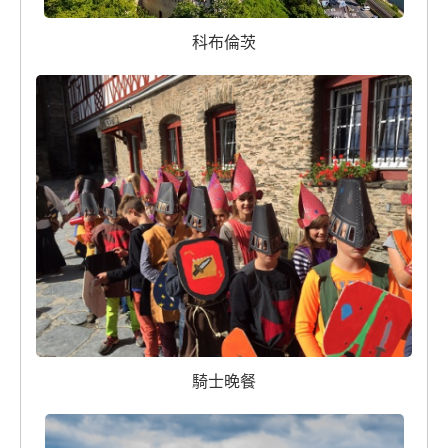
科布倫茨
騎士晚餐