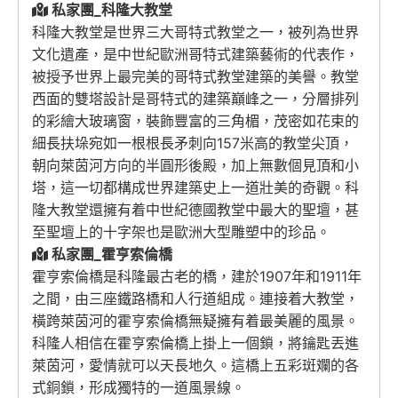
私家團_科隆大教堂
科隆大教堂是世界三大哥特式教堂之一，被列為世界
文化遺產，是中世紀歐洲哥特式建築藝術的代表作，
被授予世界上最完美的哥特式教堂建築的美譽。教堂
西面的雙塔設計是哥特式的建築巔峰之一，分層排列
的彩繪大玻璃窗，裝飾豐富的三角楣，茂密如花束的
細長扶垛宛如一根根長矛刺向157米高的教堂尖頂，
朝向萊茵河方向的半圓形後殿，加上無數個見頂和小
塔，這一切都構成世界建築史上一道壯美的奇觀。科
隆大教堂還擁有着中世紀德國教堂中最大的聖壇，甚
至聖壇上的十字架也是歐洲大型雕塑中的珍品。
私家團_霍亨索倫橋
霍亨索倫橋是科隆最古老的橋，建於1907年和1911年
之間，由三座鐵路橋和人行道組成。連接着大教堂，
橫跨萊茵河的霍亨索倫橋無疑擁有着最美麗的風景。
科隆人相信在霍亨索倫橋上掛上一個鎖，將鑰匙丟進
萊茵河，愛情就可以天長地久。這橋上五彩斑斕的各
式銅鎖，形成獨特的一道風景線。