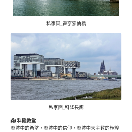
私家團_霍亨索倫橋
私家團_科隆長廊
科隆教堂
廢墟中的希望，廢墟中的信仰，廢墟中天主教的輝煌