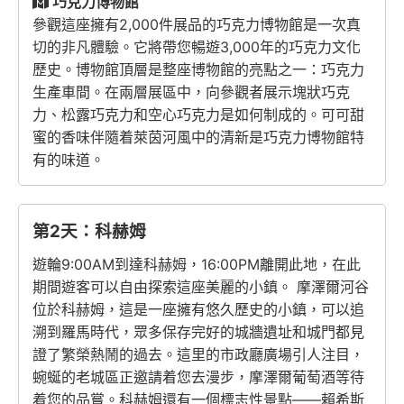
巧克力博物館
參觀這座擁有2,000件展品的巧克力博物館是一次真
切的非凡體驗。它將帶您暢遊3,000年的巧克力文化
歷史。博物館頂層是整座博物館的亮點之一：巧克力
生產車間。在兩層展區中，向參觀者展示塊狀巧克
力、松露巧克力和空心巧克力是如何制成的。可可甜
蜜的香味伴隨着萊茵河風中的清新是巧克力博物館特
有的味道。
第2天：科赫姆
遊輪9:00AM到達科赫姆，16:00PM離開此地，在此
期間遊客可以自由探索這座美麗的小鎮。 摩澤爾河谷
位於科赫姆，這是一座擁有悠久歷史的小鎮，可以追
溯到羅馬時代，眾多保存完好的城牆遺址和城門都見
證了繁榮熱鬧的過去。這里的市政廳廣場引人注目，
蜿蜒的老城區正邀請着您去漫步，摩澤爾葡萄酒等待
着您的品嘗。科赫姆還有一個標志性景點——賴希斯