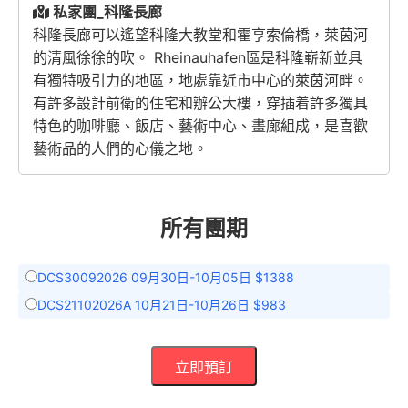
私家團_科隆長廊
科隆長廊可以遙望科隆大教堂和霍亨索倫橋，萊茵河
的清風徐徐的吹。 Rheinauhafen區是科隆嶄新並具
有獨特吸引力的地區，地處靠近市中心的萊茵河畔。
有許多設計前衛的住宅和辦公大樓，穿插着許多獨具
特色的咖啡廳、飯店、藝術中心、畫廊組成，是喜歡
藝術品的人們的心儀之地。
所有團期
DCS30092026 09月30日-10月05日 $1388
DCS21102026A 10月21日-10月26日 $983
立即預訂