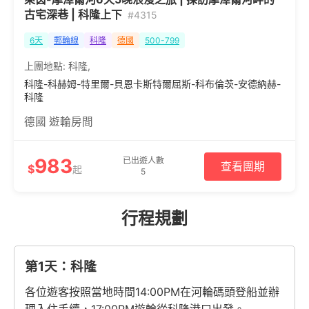
古宅深巷 | 科隆上下
#4315
6天
郵輪線
科隆
德國
500-799
上團地點:
科隆
,
科隆-科赫姆-特里爾-貝恩卡斯特爾屈斯-科布倫茨-安德納赫-
科隆
德國 遊輪房間
983
已出遊人數
查看團期
$
起
5
行程規劃
第1天：科隆
各位遊客按照當地時間14:00PM在河輪碼頭登船並辦