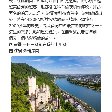
茨，在此期間，遊客可以自由遊覽這座古老小鎮。巡
遊萊茵河的遊客一般都會在科布倫茨稍作停歇，拜訪
著名的德意志之角。 遊覽完科布倫茨後，遊輪繼續出
發，將在14:30PM抵達安德納赫。這座小鎮擁有
2000多年的歷史，是萊茵河中遊最古老的城市之一。
這里的眾多景點和歷史建築，在無聲述說着百年前一
個又一個精彩絕倫的故事。
三餐
一日三餐都在遊船上用餐
住宿
遊輪房間