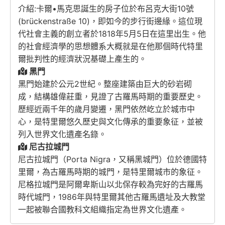
介紹:卡爾•馬克思誕生的房子位於布呂克大街10號
(brückenstraße 10)，即如今的步行街邊緣。這位現
代社會主義的創立者於1818年5月5日在這里出生。他
的社會經濟學的思想體系大概就是在他那個時代特里
爾批判性的經濟狀況基礎上產生的。
黑門
黑門始建於公元2世紀。整座建築由巨大的砂岩砌
成，結構雄偉莊重，見證了古羅馬時期的重要歷史。
歷經近兩千年的歲月變遷，黑門依然屹立於城市中
心，是特里爾悠久歷史與文化傳承的重要象征，並被
列入世界文化遺產名錄。
尼古拉城門
尼古拉城門（Porta Nigra，又稱黑城門）位於德國特
里爾，為古羅馬時期的城門，是特里爾城市的象征。
尼格拉城門是阿爾卑斯山以北保存較為完好的古羅馬
時代城門，1986年與特里爾其他古羅馬遺址及大教堂
一起被聯合國教科文組織指定為世界文化遺產。