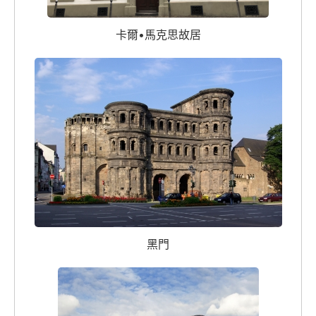
卡爾•馬克思故居
黑門