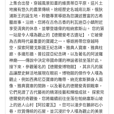
上集合出發，穿越風景如畫的維奧蒂亞平原，這片土
地擁有悠久的農業傳統。途經歷史名城底比斯，俄狄
浦斯王的誕生地，聆聽專業導遊為您講述豐富的古希
臘故事。沿途，您將在古色古香的利瓦迪亞小鎮附近
享受清爽的休息，並攀登雄偉的帕納索斯山。 您的第
一站是令人嘆為觀止的【德爾斐考古遺址】，它被譽
為古典時代最重要的寶藏之一。導遊將帶您穿越時
空，探索阿爾戈斯國王紀念碑、雅典人寶庫、雅典柱
廊、多邊形牆、普拉提亞紀念碑，以及著名的阿波羅
神廟——傳說中決定帝國命運的神諭者就坐落於此。
接下來，參觀著名的【德爾斐博物館】，其非凡的展
品讓歷史鮮活地展現在眼前。博物館的傑作令人嘆為
觀止，例如西弗尼亞寶庫的雕帶、納克索斯獅身人面
像、雅典寶庫的間飾，以及著名的德爾斐青銅戰車，
它們見證了古代藝術的精湛技藝和輝煌成就。 探索完
德爾斐的奇觀後，您將繼續前往坐落在帕納塞斯山坡
上的迷人山村【阿拉霍瓦】。您可以漫步在鵝卵石小
巷，欣賞傳統的石屋，並沉浸於令人嘆為觀止的美景