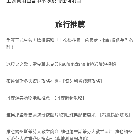
上述費用包含中不涉及的任何項目
旅行推薦
免簽正式生效！這個堪稱「上帝後花園」的國度，物價超低美到心
醉！
冰與火之歌：雷克雅未克與Raufarhólshellir熔岩隧道探秘
布達佩斯冬天遊玩攻略推薦-【匈牙利省錢遊攻略】
丹麥經典購物地點推薦-【丹麥購物攻略】
雅典那些歷史遺跡景觀圖片欣賞_雅典歷史風采-【希臘攝影攻略】
維也納聖斯蒂芬大教堂簡介-維也納聖斯蒂芬大教堂圖片-維也納聖
斯蒂芬大教堂遊玩指南-【奧地利景點攻略】