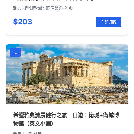
雅典-衛城博物館-蘇尼翁角-雅典
$203
立即訂購
1天
希臘雅典清晨健行之旅一日遊：衛城+衛城博
物館（英文小團）
雅典-衛城-雅典