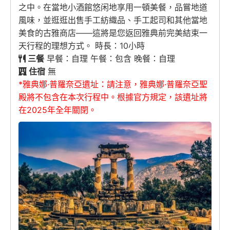
之中。在當地小酒館悠闲地享用一頓美餐，品嘗地道
風味，並逛逛出售手工紡織品、手工起司和其他當地
美食的古雅商店——這將是您返回雅典前完美結束一
天行程的理想方式。 時長：10小時
三餐
早餐：自理 午餐：包含 晚餐：自理
住宿
無
*雅典娜·普羅奈亞遺址：請注意，雅典娜·普羅奈亞聖
殿將不包含在本次行程中。根據官方規定，該遺址將
在2025年全年關閉。