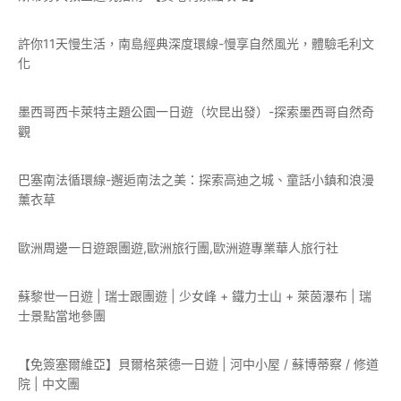
許你11天慢生活，南島經典深度環線-慢享自然風光，體驗毛利文
化
墨西哥西卡萊特主題公園一日遊（坎昆出發）-探索墨西哥自然奇
觀
巴塞南法循環線-邂逅南法之美：探索高迪之城、童話小鎮和浪漫
薰衣草
歐洲周邊一日遊跟團遊,歐洲旅行團,歐洲遊專業華人旅行社
蘇黎世一日遊 | 瑞士跟團遊 | 少女峰 + 鐵力士山 + 萊茵瀑布 | 瑞
士景點當地參團
【免簽塞爾維亞】貝爾格萊德一日遊 | 河中小屋 / 蘇博蒂察 / 修道
院 | 中文團