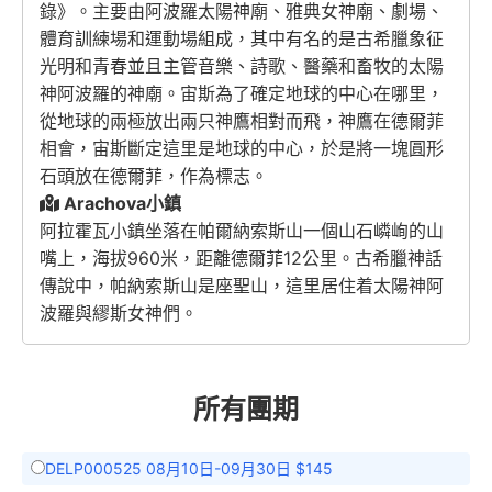
錄》。主要由阿波羅太陽神廟、雅典女神廟、劇場、
體育訓練場和運動場組成，其中有名的是古希臘象征
光明和青春並且主管音樂、詩歌、醫藥和畜牧的太陽
神阿波羅的神廟。宙斯為了確定地球的中心在哪里，
從地球的兩極放出兩只神鷹相對而飛，神鷹在德爾菲
相會，宙斯斷定這里是地球的中心，於是將一塊圓形
石頭放在德爾菲，作為標志。
Arachova小鎮
阿拉霍瓦小鎮坐落在帕爾納索斯山一個山石嶙峋的山
嘴上，海拔960米，距離德爾菲12公里。古希臘神話
傳說中，帕納索斯山是座聖山，這里居住着太陽神阿
波羅與繆斯女神們。
所有團期
DELP000525 08月10日-09月30日 $145