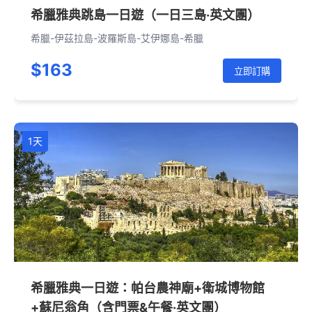
希臘雅典跳島一日遊（一日三島·英文團）
希臘-伊茲拉島-波羅斯島-艾伊娜島-希臘
$163
立即訂購
1天
希臘雅典一日遊：帕台農神廟+衛城博物館
+蘇尼翁角（含門票&午餐·英文團）