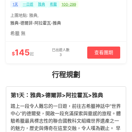
1天
一日遊
雅典
希臘
100-299
上團地點:
雅典
,
雅典-德爾菲-阿拉霍瓦-雅典
希臘 無
145
已出遊人數
查看團期
$
起
3
行程規劃
第1天：雅典>德爾菲>阿拉霍瓦>雅典
踏上一段令人難忘的一日遊，前往古希臘神話中“世界
中心”的德爾斐，開啟一段充滿探索與靈感的旅程。體
驗希臘最具標志性的聯合國教科文組織世界遺產之一
的魅力，歷史與傳奇在這里交融，令人嘆為觀止。 早