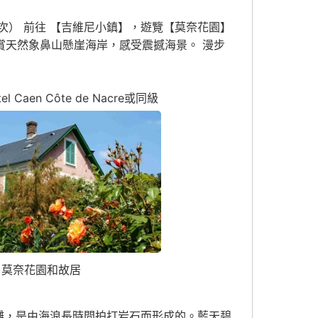
班次） 前往 【吉維尼小鎮】，遊覽【莫奈花園】
欣賞天然象鼻山懸崖海岸，感受震撼海景。 漫步
tel Caen Côte de Nacre或同級
莫奈花園和故居
灘，是由海浪長時間拍打岩石而形成的。藍天碧