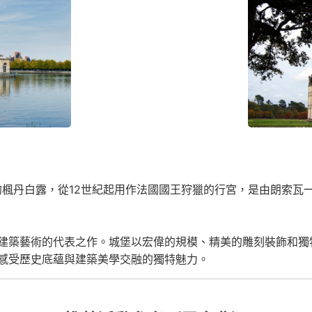
的楓丹白露，從12世紀起用作法國國王狩獵的行宮，是由朗索瓦
建築藝術的代表之作。城堡以宏偉的規模、精美的雕刻裝飾和獨
感受歷史底蘊與建築美學交融的獨特魅力。