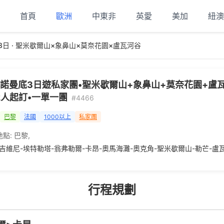
首頁
歐洲
中東非
英愛
美加
紐澳
日 · 聖米歇爾山×象鼻山×莫奈花園×盧瓦河谷
諾曼底3日遊私家團•聖米歇爾山+象鼻山+莫奈花園+盧
2人起訂•一單一團
#4466
巴黎
法國
1000以上
私家團
地點:
巴黎
,
-吉維尼-埃特勒塔-翁弗勒爾-卡昂-奧馬海灘-奧克角-聖米歇爾山-勒芒-盧
行程規劃