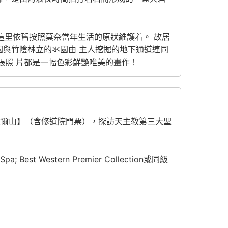
，這里依舊按照莫奈當年生活的原狀維護着。 故居
園與竹陰林立的氺園由 主人挖掘的地下通道連同
張照 片都是一幅色彩鮮艷唯美的畫作！
歇爾山】（含修道院門票），探訪天主教第三大聖
pa; Best Western Premier Collection或同級