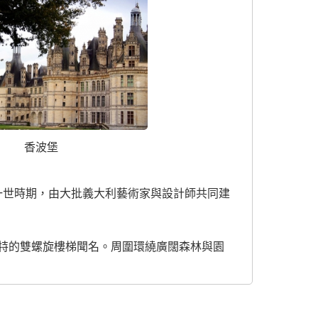
香波堡
一世時期，由大批義大利藝術家與設計師共同建
特的雙螺旋樓梯聞名。周圍環繞廣闊森林與園