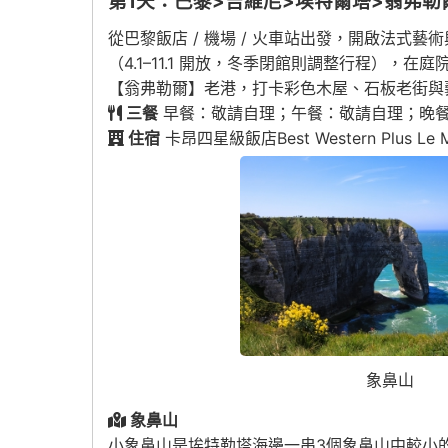
第1天：巴黎>吉維尼>埃特爾塔>翁弗勒
從巴黎飯店 / 機場 / 火車站出發，開啟法式
（4.1–11.1 開放，冬季閉館則調整行程）
【翁弗勒爾】老港，打卡彩色木屋、石板老街與
三餐
早餐：敬請自理；午餐：敬請自理；晚
住宿
卡昂四星級飯店Best Western Plus Le Mod
象鼻山
象鼻山
小象鼻山是埃特勒塔海邊一串3個象鼻山中較小