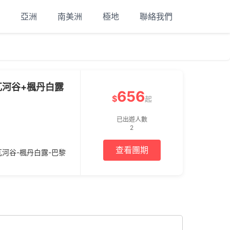
亞洲
南美洲
極地
聯絡我們
瓦河谷+楓丹白露
656
$
起
已出遊人數
2
查看團期
瓦河谷-楓丹白露-巴黎