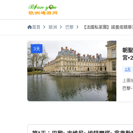
首頁
歐洲
巴黎
【法國私家團】諾曼底精華3
3天
朝聖
宮•
3天
上團
巴黎