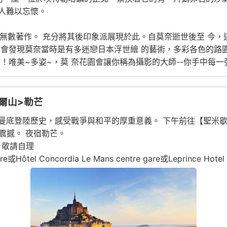
人難以忘懷。
 無數著作。 充分將其後印象派展現於此。自莫奈逝世後至 今
你會發現莫奈當時是有多迷戀日本浮世繪 的藝術，多彩各色的路
！唯美~多姿~，莫 奈花園會讓你稱為攝影的大師--你手中每一
爾山>勒芒
曼底登陸歷史，感受戰爭與和平的厚重意義。 下午前往【聖米
震撼。 夜宿勒芒。
：敬請自理
tel Concordia Le Mans centre gare或Leprince Hotel S