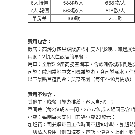
6人報價
588歐/人
638歐/人
7人 報價
568歐/人
618歐/人
單房差
160歐
200歐
費用包含：
飯店：高評分四星級飯店標准雙人間2晚；如遇展
用餐：2頓入住飯店的早餐；
用車：全程5-9座商務空調車，含歐洲各城市間
司導：歐洲當地中文司機兼導遊，含司導薪水，住
以下景點首道門票：莫奈花園（每年4-10月開放
費用不包含：
其他午、晚餐（導遊推薦，客人自理）；
單間差（每2位成人一間，3/5/7位成人組團已含
小費：每團每天支付司兼導小費20歐元；
加班費：司兼導每日工作時間不超10小時，如超時
一切私人費用（例如洗衣、電話、傳真、上網、收