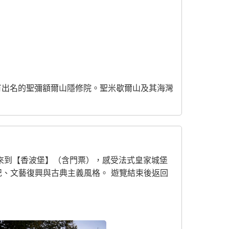
有出名的聖彌額爾山隱修院。聖米歇爾山及其海灣
來到【香波堡】（含門票），感受法式皇家城堡
紀、文藝復興與古典主義風格。 遊覽結束後返回