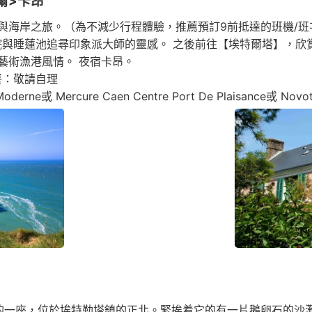
爾>卡昂
藝術與海岸之旅。（為不減少行程體驗，推薦預訂9前抵達的班機/
，在庭院與睡蓮池追尋印象派大師的靈感。 之後前往【埃特爾塔】，
藝術漁港風情。 夜宿卡昂。
餐：敬請自理
erne或 Mercure Caen Centre Port De Plaisance或 Novo
的一座，位於埃特勒塔鎮的正北。緊挨着它的有一片鵝卵石的沙