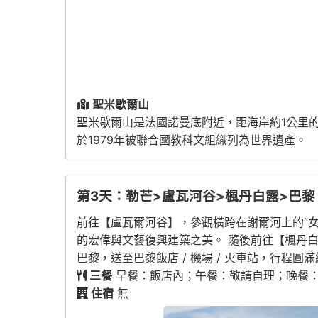
聖米歇爾山
聖米歇爾山是法國諾曼底附近，距海岸約1公里
於1979年被聯合國教科文組織列為世界遺產。
第3天：勒芒>盧瓦河谷>楓丹白露>巴黎
前往【盧瓦爾河谷】，參觀橫跨在謝爾河上的“
的宏偉與文藝復興建築之美。 隨後前往【楓丹白
巴黎，送至巴黎飯店 / 機場 / 火車站，行程圓
三餐
早餐：飯店內；午餐：敬請自理；晚餐
住宿
無