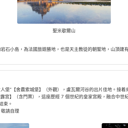
聖米歇爾山
的岩石小島，為法國旅遊勝地，也是天主教徒的朝聖地，山頂建
女人堡”【舍農索城堡】（外觀），盧瓦爾河谷的出片佳地。接着
露宮】（含門票），這座歷經 7 個世紀的皇家宮殿，融合中世
滿結束。
：敬請自理