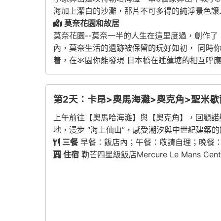
海加上潔白的沙灘，那片不可多得的純淨景色讓
莫奈花園和故居
莫奈花園--莫奈一半的人生在這里度過，創作了
內，莫奈生活的遺跡被保留的玩好如初， 同時
着，在氺園你能發現 日本橋在睡蓮塘的相互呼應
第2天：卡昂>奧馬海灘>奧克角>聖米歇
上午前往【奧馬哈海灘】與【奧克角】，回顧諾
地，漫步 “海上仙山”，感受潮汐與中世紀建築的
三餐
早餐：飯店內；午餐：敬請自理；晚餐
住宿
勒芒四星級飯店Mercure Le Mans Centre或Hô