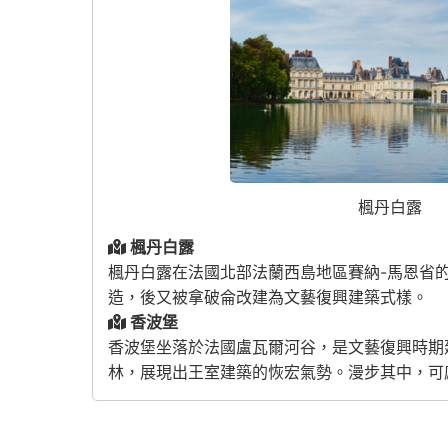
楓丹白露
楓丹白露
楓丹白露在法國北部法蘭西島地區賽納-馬恩省
造，後又被拿破侖改建為文藝復興建築式樣。
香波堡
香波堡坐落於法國盧瓦爾河谷，是文藝復興時期
林，展現出王室建築的恢宏氣勢。漫步其中，可