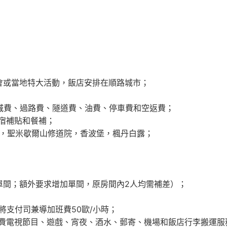
會或當地特大活動，飯店安排在順路城市；
進城費、過路費、隧道費、油費、停車費和空返費；
宿補貼和餐補；
），聖米歇爾山修道院，香波堡，楓丹白露；
1單間；額外要求增加單間，原房間內2人均需補差）；
將支付司兼導加班費50歐/小時；
費電視節目、遊戲、宵夜、酒水、郵寄、機場和飯店行李搬運服