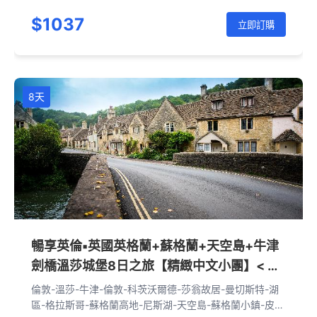
愛丁堡-約克-劍橋-倫敦
$1037
立即訂購
8天
暢享英倫▪英國英格蘭+蘇格蘭+天空島+牛津
劍橋溫莎城堡8日之旅【精緻中文小團】< 倫
敦上下>
倫敦-溫莎-牛津-倫敦-科茨沃爾德-莎翁故居-曼切斯特-湖
區-格拉斯哥-蘇格蘭高地-尼斯湖-天空島-蘇格蘭小鎮-皮特