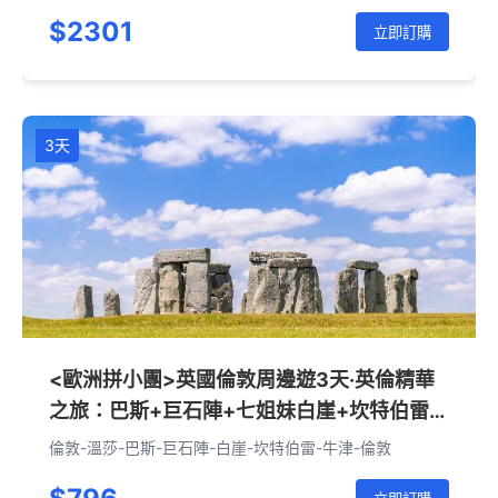
洛赫里-愛丁堡-約克-劍橋-倫敦
$2301
立即訂購
3天
<歐洲拼小團>英國倫敦周邊遊3天·英倫精華
之旅：巴斯+巨石陣+七姐妹白崖+坎特伯雷
+牛津+科茨沃爾德
倫敦-溫莎-巴斯-巨石陣-白崖-坎特伯雷-牛津-倫敦