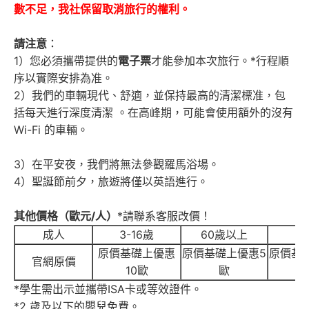
數不足，我社保留取消旅行的權利。
請注意
：
1）您必須攜帶提供的
電子票
才能參加本次旅行。*行程順
序以實際安排為准。
2）我們的車輛現代、舒適，並保持最高的清潔標准，包
括每天進行深度清潔 。在高峰期，可能會使用額外的沒有
Wi-Fi 的車輛。
3）在平安夜，我們將無法參觀羅馬浴場。
4）聖誕節前夕，旅遊將僅以英語進行。
其他價格（歐元/人）
*請聯系客服改價！
成人
3-16
歲
60歲以上
原價基礎上優惠
原價基礎上優惠5
原價基
官網原價
10歐
歐
*學生需出示並攜帶ISA卡或等效證件。
*2 歲及以下的嬰兒免費。