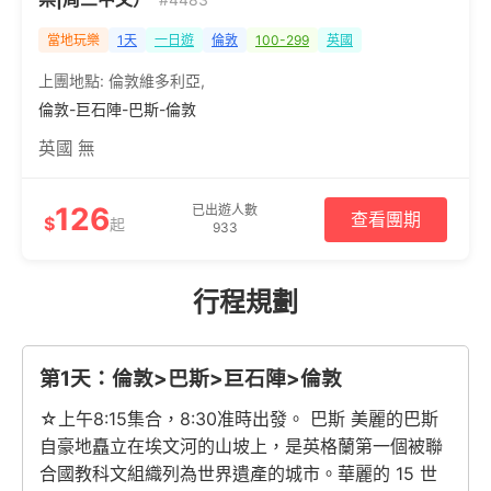
當地玩樂
1天
一日遊
倫敦
100-299
英國
上團地點:
倫敦維多利亞
,
倫敦-巨石陣-巴斯-倫敦
英國 無
126
已出遊人數
查看團期
$
起
933
行程規劃
第1天：倫敦>巴斯>巨石陣>倫敦
☆上午8:15集合，8:30准時出發。 巴斯 美麗的巴斯
自豪地矗立在埃文河的山坡上，是英格蘭第一個被聯
合國教科文組織列為世界遺產的城市。華麗的 15 世