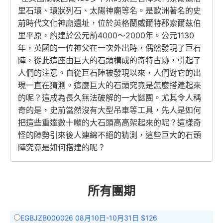
里石環、環狀列石、太陽神廟等名。是歐洲著名的史
前時代文化神廟遺址，位於英格蘭威爾特郡索爾茲伯
里平原，約建於公元前4000～2000年。公元1130
年，英國的一位神父在一次外出時，偶然發現了巨石
陣，從此這座由巨大的石頭構成的奇特古跡，引起了
人們的注意。自從巨石陣被發現以來，人們對它的出
現一直在猜測。這麼巨大的石頭究竟是怎麼搭建起來
的呢？這成為長久無法破解的一大謎團。尤其令人稱
奇的是，史前當然沒有大型吊車等工具，先人是如何
把這些重達數十噸的大石頭高高架起來的呢？這樣奇
怪的陣勢引來後人連綿不絕的猜測，這些巨大的石頭
陣究竟是如何搭建的呢？
所有團期
EGBJZB000026 08月10日-10月31日 $126