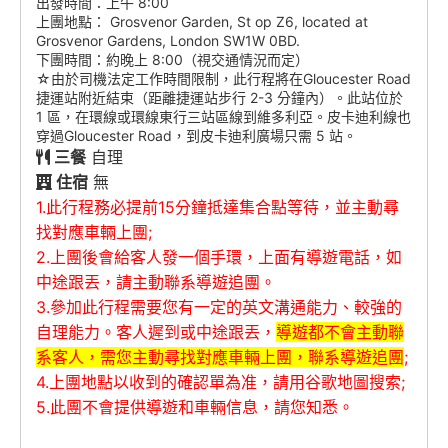
出發時間：上午 8:00
上團地點： Grosvenor Garden, St op Z6, located at
Grosvenor Gardens, London SW1W 0BD.
下團時間：約晚上 8:00（視交通情況而定）
☆由於司機法定工作時間限制，此行程將在Gloucester Road
捷運站附近結束（距離捷運站步行 2-3 分鐘內）。此站位於
1 區，在環線或環線東行三站區線到維多利亞。皮卡迪利線也
穿過Gloucester Road，到皮卡迪利廣場只需 5 站。
三餐
自理
住宿
無
1.此行程務必提前15分鐘抵達集合點等待，並主動尋
找對應車輛上團;
2.上團後會給客人發一個手環，上面有導遊電話，如
中途跟丟，請主動聯系導遊追團。
3.參加此行程需要您有一定的英文溝通能力、較強的
自理能力。客人遲到或中途跟丟，
導遊都不會主動聯
系客人，需您主動尋找對應車輛上團，聯系導遊追團
;
4.上團地點以收到的確認單為准，請用谷歌地圖搜索;
5.此團不會提供導遊和車輛信息，請您知悉。