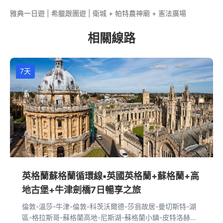
雅典一日遊 | 希臘跟團遊 | 衛城 + 帕特農神廟 + 憲法廣場
相關線路
7天
英格蘭蘇格蘭循環線▪英國英格蘭+蘇格蘭+高
地古堡+牛津劍橋7日暢享之旅
倫敦-溫莎-牛津-倫敦-科茨沃爾德-莎翁故居-曼切斯特-湖
區-格拉斯哥-蘇格蘭高地-尼斯湖-蘇格蘭小鎮-皮特洛赫里-