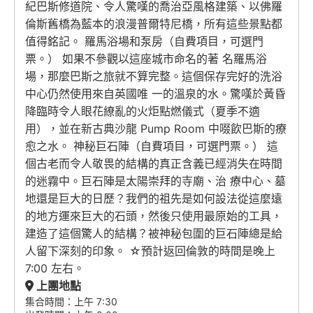
紀巴斯修道院、令人驚嘆的喬治亞風格建築、以佛羅
倫斯舊橋為藍本的浪漫普爾特尼橋，所有這些景點都
值得銘記。 羅馬浴場和泵房（自費項目，可選門
票。） 如果不參觀以這座城市命名的著 名羅馬浴
場，那麼巴斯之旅就不算完整。這個保存完好的洗浴
中心仍然使用來自英國唯 一的溫泉的水。驚嘆於黃昏
降臨時令人眼花繚亂的火炬點燃儀式（夏季不適
用），並在新古典沙龍 Pump Room 中啜飲巴斯的療
愈之水。 神秘巨石陣（自費項目，可選門票。） 這
個古老而令人敬畏的結構的真正含義已經消失在時間
的迷霧中。巨石陣是太陽崇拜的寺廟、治 療中心、墓
地還是巨大的日歷？我們的祖先是如何設法從這麼遠
的地方運來巨大的石頭，然後只使用最原始的工具，
建造了這個驚人的結構？被神秘包圍的巨石陣總是給
人留下深刻的印象。 ☆預計返回倫敦的時間是晚上
7:00 左右。
上團地點
集合時間：上午 7:30