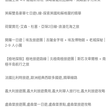
英蘇雙島豪華七日遊L線-探索英國和蘇格蘭的精華
荷蘭賞花-艾森、杜塞、亞琛2日線-浪漫花海之旅
開羅一日遊 | 埃及旅遊團 | 吉薩金字塔 + 埃及博物館 + 老城探秘 |
2-9 人小團
【極地探險】極地旅遊路線 | 北極南極旅遊團 | 斯匹次卑爾根 + 南
極半島航行之旅
法國比利時旅遊_歐洲經典西歐多國遊_精華線路
義大利旅遊團,義大利旅遊費用,義大利華人旅行社,義大利旅遊攻略
盧森堡旅遊團,盧森堡一日遊,盧森堡景點,盧森堡旅遊攻略