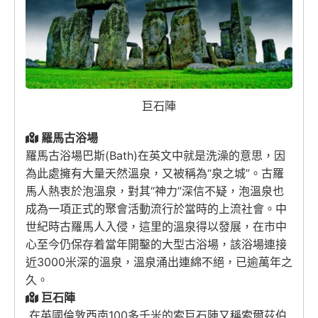
巨石陣
羅馬古浴場
羅馬古浴場巴斯(Bath)在英文中就是洗澡的意思，因
為此處擁有大量天然溫泉，又被稱為“泉之城”。古羅
馬人熱衷於泡溫泉，對其“神力”深信不疑，泡溫泉也
成為一項正式的聚會活動流行於當時的上流社會。中
世紀時古羅馬人入侵，這里的溫泉得以發展，在市中
心至今仍保存着當年開鑿的大型古浴場，該浴場連接
近3000米深的溫泉，溫泉涌出連綿不絕，已逾萬年之
久。
巨石陣
在英國倫敦西南100多千米的索巨石陣又稱索爾茲伯