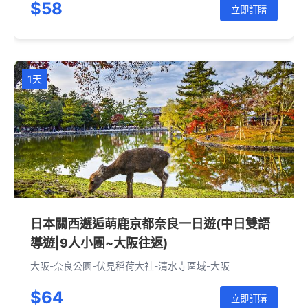
$58
立即訂購
1天
日本關西邂逅萌鹿京都奈良一日遊(中日雙語
導遊|9人小團~大阪往返)
大阪-奈良公園-伏見稻荷大社-清水寺區域-大阪
$64
立即訂購