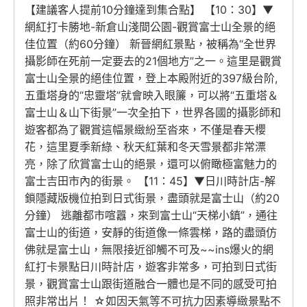
【建議客人提前10分鐘達到集合點】 【10：30】▼
網紅打卡勝地-新倉山淺間公園-觀賞富士山全景的絕
佳位置（約60分鐘） 新晉網紅景點，被稱為“全世界
攝影師在死前一定要去的21個地方”之一。這里是觀賞
富士山全景的絕佳位置，登上本殿附近的397級台阶,
五重塔身的“忠靈塔”就會映入眼簾，可以將“五重塔＆
富士山＆山下街景”一次全拍下，世界各國的攝影師和
遊客都為了觀賞這幅景緻紛至沓來，不僅是春天櫻
花，這里夏季新綠、秋天紅葉和冬天雪景都非常漂
亮，除了欣賞富士山的絕景，還可以俯瞰極富魅力的
富士吉田市內的街景。 【11：45】▼日川時計店-解
鎖隱藏版機位拍到日式街景，盡頭就是富士山（約20
分鐘） 逃離都市喧囂，來到富士山“天梯小鎮”，通往
富士山的街道，安靜的街道像一條雲梯，路的盡頭仿
佛就是富士山，無限接近卻觸不可及~~ins爆火的網
紅打卡景點日川時計店，遊客非常多，可拍到日式街
景，觀賞富士山跟街道融合一體也是不同的感受可拍
照非常出片！ ☆如因天氣等不可抗力因素導緻景點不