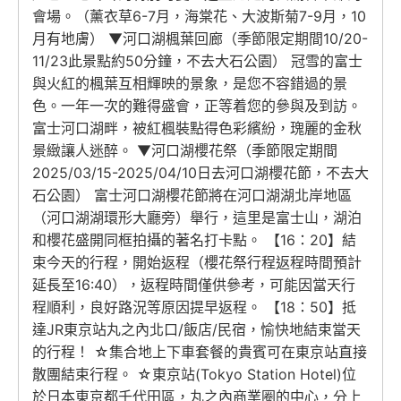
會場。（薰衣草6-7月，海棠花、大波斯菊7-9月，10
月有地膚） ▼河口湖楓葉回廊（季節限定期間10/20-
11/23此景點約50分鐘，不去大石公園） 冠雪的富士
與火紅的楓葉互相輝映的景象，是您不容錯過的景
色。一年一次的難得盛會，正等着您的參與及到訪。
富士河口湖畔，被紅楓裝點得色彩繽紛，瑰麗的金秋
景緻讓人迷醉。 ▼河口湖櫻花祭（季節限定期間
2025/03/15-2025/04/10日去河口湖櫻花節，不去大
石公園） 富士河口湖櫻花節將在河口湖湖北岸地區
（河口湖湖環形大廳旁）舉行，這里是富士山，湖泊
和櫻花盛開同框拍攝的著名打卡點。 【16：20】結
束今天的行程，開始返程（櫻花祭行程返程時間預計
延長至16:40），返程時間僅供參考，可能因當天行
程順利，良好路況等原因提早返程。 【18：50】抵
達JR東京站丸之內北口/飯店/民宿，愉快地結束當天
的行程！ ☆集合地上下車套餐的貴賓可在東京站直接
散團結束行程。 ☆東京站(Tokyo Station Hotel)位
於日本東京都千代田區，丸之內商業圈的中心，分上