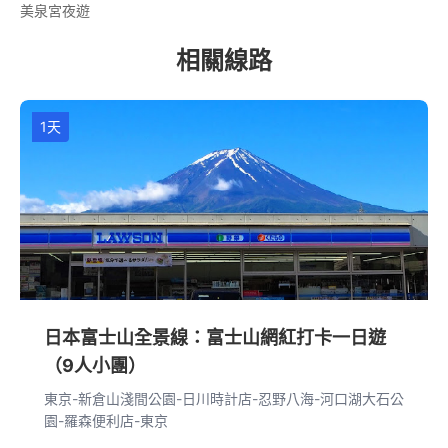
美泉宮夜遊
相關線路
1天
日本富士山全景線：富士山網紅打卡一日遊
（9人小團）
東京-新倉山淺間公園-日川時計店-忍野八海-河口湖大石公
園-羅森便利店-東京