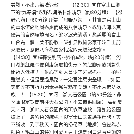
美觀，不出片無法退款！！ 【12:30】▼在富士山腳
下的“九寨溝”忍野八海品甘甜清泉（約80分鐘） 【忍
野八海】(60分鐘)所謂「忍野八海」，其實是富士山
的雪水流經地層過慮而成的八個清泉。忍野八海以其
優美的自然環境聞名，池水波光潾潾，與美麗的富士
山合為一體，美不勝收，吸引無數攝影家不遠千里前
來取景。忍野八海為國家指定的天然紀念物。
【14:30】▼羅森便利店--旅拍聖地（約20分鐘） 河
口湖網紅羅森便利店怎麼拍街景？架起腳架放到對街
開啟人像模式，耐心等到人員少了趕緊抓拍！！拍照
雖然美，但是要過馬路，一定要注意安全哦！ #如因
天氣等不可抗力因素導緻景點不美觀，不出片無法退
款！！ 【15:20】▼河口湖大石公園（約50分鐘，非
季節限定期間前往大石公園，不去楓葉回廊） 每到夏
天，河口湖畔大石公園內的薰衣草盛放，猶如給公園
披上了一層紫色的絨毯，與富士山之景遙相輝映，美
不勝收。到了秋天，園內的掃帚草（地膚）會變為赤
紅色，毛茸茸的特別可愛。這里還是河口湖香草節的