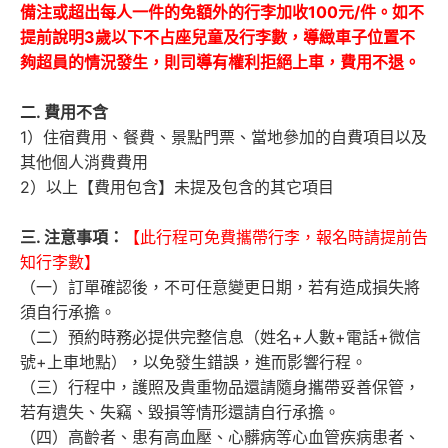
備注或超出每人一件的免額外的行李加收100元/件。如不
提前說明3歲以下不占座兒童及行李數，導緻車子位置不
夠超員的情況發生，則司導有權利拒絕上車，費用不退。
二. 費用不含
1）住宿費用、餐費、景點門票、當地參加的自費項目以及
其他個人消費費用
2）以上【費用包含】未提及包含的其它項目
三. 注意事項：
【此行程可免費攜帶行李，報名時請提前告
知行李數】
（一）訂單確認後，不可任意變更日期，若有造成損失將
須自行承擔。
（二）預約時務必提供完整信息（姓名+人數+電話+微信
號+上車地點），以免發生錯誤，進而影響行程。
（三）行程中，護照及貴重物品還請隨身攜帶妥善保管，
若有遺失、失竊、毀損等情形還請自行承擔。
（四）高齡者、患有高血壓、心髒病等心血管疾病患者、