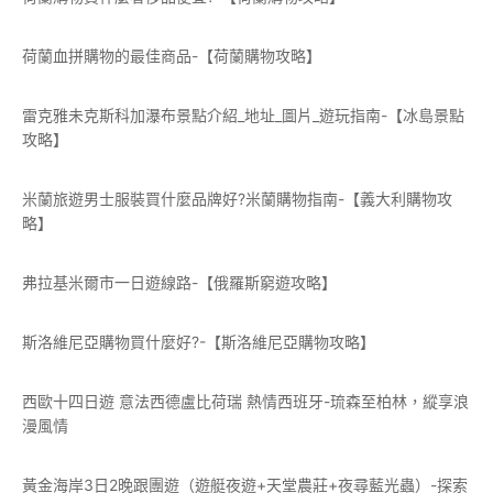
荷蘭血拼購物的最佳商品-【荷蘭購物攻略】
雷克雅未克斯科加瀑布景點介紹_地址_圖片_遊玩指南-【冰島景點
攻略】
米蘭旅遊男士服裝買什麼品牌好?米蘭購物指南-【義大利購物攻
略】
弗拉基米爾市一日遊線路-【俄羅斯窮遊攻略】
斯洛維尼亞購物買什麼好?-【斯洛維尼亞購物攻略】
西歐十四日遊 意法西德盧比荷瑞 熱情西班牙-琉森至柏林，縱享浪
漫風情
黃金海岸3日2晚跟團遊（遊艇夜遊+天堂農莊+夜尋藍光蟲）-探索