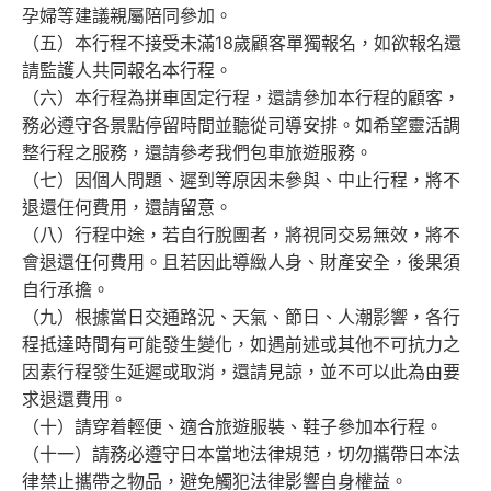
孕婦等建議親屬陪同參加。
（五）本行程不接受未滿18歲顧客單獨報名，如欲報名還
請監護人共同報名本行程。
（六）本行程為拼車固定行程，還請參加本行程的顧客，
務必遵守各景點停留時間並聽從司導安排。如希望靈活調
整行程之服務，還請參考我們包車旅遊服務。
（七）因個人問題、遲到等原因未參與、中止行程，將不
退還任何費用，還請留意。
（八）行程中途，若自行脫團者，將視同交易無效，將不
會退還任何費用。且若因此導緻人身、財產安全，後果須
自行承擔。
（九）根據當日交通路況、天氣、節日、人潮影響，各行
程抵達時間有可能發生變化，如遇前述或其他不可抗力之
因素行程發生延遲或取消，還請見諒，並不可以此為由要
求退還費用。
（十）請穿着輕便、適合旅遊服裝、鞋子參加本行程。
（十一）請務必遵守日本當地法律規范，切勿攜帶日本法
律禁止攜帶之物品，避免觸犯法律影響自身權益。