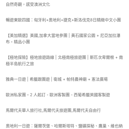
自然奇觀，感受澳洲文化
暢遊東歐四國：匈牙利+奧地利+捷克+斯洛伐克8日精緻中文小團
【美加精選】美國,加拿大當地參團 | 黃石國家公園 + 尼亞加拉瀑
布・精品小團
【極地探險】極地旅遊路線 | 北極南極旅遊團 | 斯匹次卑爾根 + 南
極半島航行之旅
雅典一日遊 | 希臘跟團遊 | 衛城 + 帕特農神廟 + 憲法廣場
歐洲私家團・2 人起訂 - 歐洲客製團 - 西葡希臘英國客製遊
馬爾代夫華人旅行社,馬爾代夫旅遊團,馬爾代夫自由行
奧地利一日遊：薩爾茨堡、哈爾斯塔特、鹽礦探秘、鷹巢、維也納