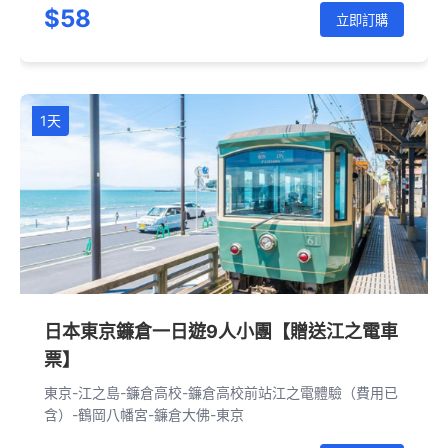
$58
立即訂購
1天
日本東京鐮倉一日遊9人小團【贈送江之電車
票】
東京-江之島-鐮倉高校-鐮倉高校前站江之電體驗（費用已
含）-鶴岡八幡宮-鐮倉大佛-東京