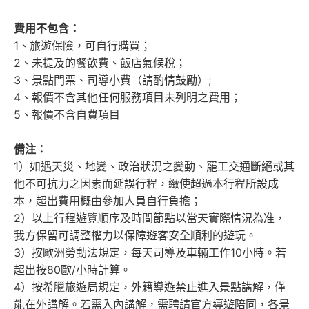
費用
不
包含
：
1、旅遊保險，可自行購買；
2、未提及的餐飲費、飯店氣候稅；
3、景點門票、司導小費（請酌情鼓勵）;
4、報價不含其他任何服務項目未列明之費用；
5、報價不含自費項目
備注：
1）如遇天災、地變、政治狀況之變動、罷工交通斷絕或其
他不可抗力之因素而延誤行程，緻使超過本行程所設成
本，超出費用概由參加人員自行負擔；
2）以上行程遊覽順序及時間節點以當天實際情況為准，
我方保留可調整權力以保障遊客安全順利的遊玩。
3）按歐洲勞動法規定，每天司導及車輛工作10小時。若
超出按80歐/小時計算。
4）按希臘旅遊局規定，外籍導遊禁止進入景點講解，僅
能在外講解。若需入內講解，需聘請官方導遊陪同，各景