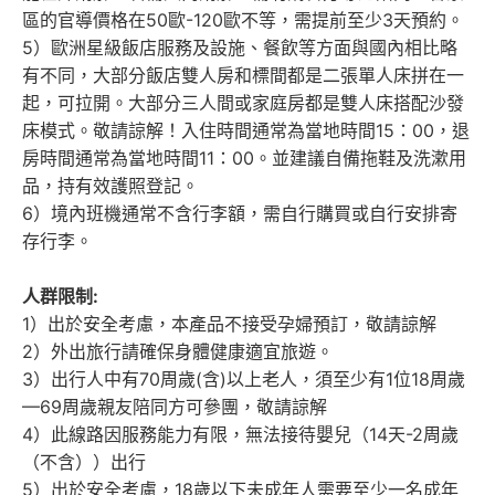
區的官導價格在50歐-120歐不等，需提前至少3天預約。
5）歐洲星級飯店服務及設施、餐飲等方面與國內相比略
有不同，大部分飯店雙人房和標間都是二張單人床拼在一
起，可拉開。大部分三人間或家庭房都是雙人床搭配沙發
床模式。敬請諒解！入住時間通常為當地時間15：00，退
房時間通常為當地時間11：00。並建議自備拖鞋及洗漱用
品，持有效護照登記。
6）境內班機通常不含行李額，需自行購買或自行安排寄
存行李。
人群限制
:
1）出於安全考慮，本產品不接受孕婦預訂，敬請諒解
2）外出旅行請確保身體健康適宜旅遊。
3）出行人中有70周歲(含)以上老人，須至少有1位18周歲
—69周歲親友陪同方可參團，敬請諒解
4）此線路因服務能力有限，無法接待嬰兒（14天-2周歲
（不含））出行
5）出於安全考慮，18歲以下未成年人需要至少一名成年