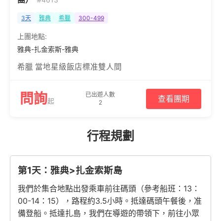
3天
雅典
希臘
300-499
上團地點:
雅典-扎金索斯-雅典
希臘 當地星級飯店標准雙人間
問詢
已出遊人數
查看團期
起
2
行程規劃
第1天：雅典>扎金索斯島
我們於集合地點出發乘車前往碼頭（參考船班：13：
00-14：15），路程約3.5小時。抵達碼頭午餐後，准
備登船。抵達扎島，我們在導遊的帶領下，前往小眾