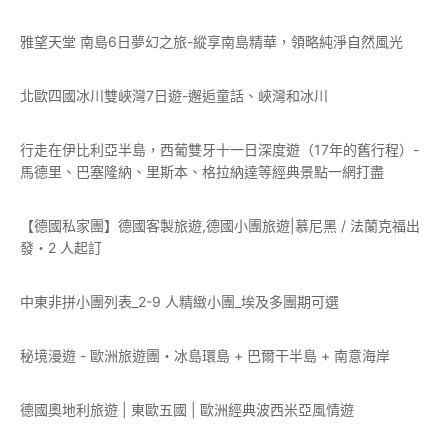
雅望天堂 南島6日夢幻之旅-縱享南島精華，領略純淨自然風光
北歐四國冰川雙峽灣7日遊-邂逅童話、峽灣和冰川
行走在伊比利亞半島，西葡雙牙十一日深度遊（17年的舊行程）-
馬德里、巴塞隆納、里斯本、格拉納達等經典景點一網打盡
【德國私家團】德國客製旅遊,德國小團旅遊|慕尼黑 / 法蘭克福出
發・2 人起訂
中東非拼小團列表_2-9 人精緻小團_埃及多團期可選
秘境漫遊 - 歐洲旅遊團・冰島環島 + 巴爾干半島 + 南意海岸
德國奧地利旅遊 | 東歐五國 | 歐洲經典波西米亞風情遊