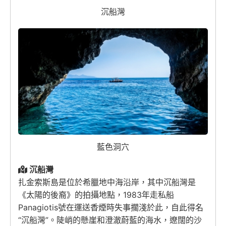
沉船灣
藍色洞穴
沉船灣
扎金索斯島是位於希臘地中海沿岸，其中沉船灣是
《太陽的後裔》的拍攝地點，1983年走私船
Panagiotis號在運送香煙時失事擱淺於此，自此得名
“沉船灣”。陡峭的懸崖和澄澈蔚藍的海水，遼闊的沙