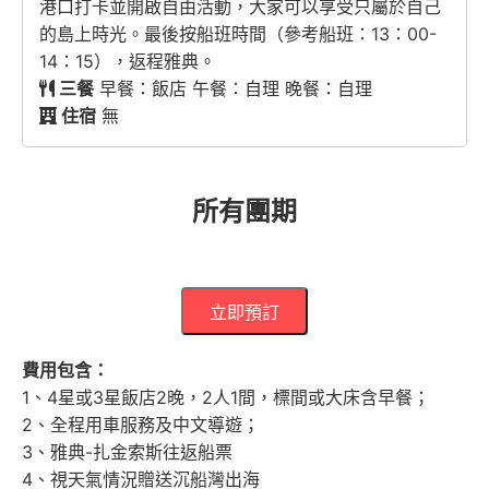
港口打卡並開啟自由活動，大家可以享受只屬於自己
的島上時光。最後按船班時間（參考船班：13：00-
14：15），返程雅典。
三餐
早餐：飯店 午餐：自理 晚餐：自理
住宿
無
所有團期
立即預訂
費用包含
：
1、4星或3星飯店2晚，2人1間，標間或大床含早餐；
2、全程用車服務及中文導遊；
3、雅典-扎金索斯往返船票
4、視天氣情況贈送沉船灣出海