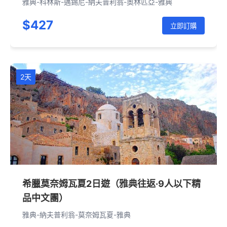
雅典-科林斯-邁錫尼-納夫普利翁-奧林匹亞-雅典
$427
立即訂購
2天
希臘莫奈姆瓦夏2日遊（雅典往返·9人以下精
品中文團）
雅典-納夫普利翁-莫奈姆瓦夏-雅典