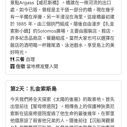
景點Argass【威尼斯橋】。橋建在一條河流的出口
處，如今已毀，曾經是主干道一部分的橋，現在幾乎
有一半擱在岸邊，另一半浸沒在海里。這座橋最初建
於 1885 年，由三個拱門組成。隨後自由漫步【扎金
索斯小鎮】的Solomos廣場，主要由服裝店、鞋店、
許多紀念品商店、餐廳組成。當然大家也可以選擇在
飯店的酒吧喝一杯雞尾酒、泳池戲水，享受島上的美
好時光。
三餐
自理
住宿
當地標准雙人間
第2天：扎金索斯島
今天我們將全天探索《太陽的後裔》的取景地。首先
出發前往【聖母修道院】。相傳島上的保護神狄奧尼
索斯在這座修道院度過了他生命的最後幾年，在那里
他還原諒了殺害他兄弟的人。隨後前往【沉船灣觀景