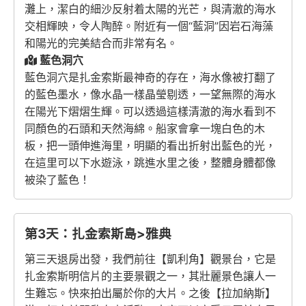
灘上，潔白的細沙反射着太陽的光芒，與清澈的海水
交相輝映，令人陶醉。附近有一個“藍洞”因岩石海藻
和陽光的完美結合而非常有名。
藍色洞穴
藍色洞穴是扎金索斯最神奇的存在，海水像被打翻了
的藍色墨水，像水晶一樣晶瑩剔透，一望無際的海水
在陽光下熠熠生輝。可以透過這樣清澈的海水看到不
同顏色的石頭和天然海綿。船家會拿一塊白色的木
板，把一頭伸進海里，明顯的看出折射出藍色的光，
在這里可以下水遊泳，跳進水里之後，整體身體都像
被染了藍色！
第3天：扎金索斯島>雅典
第三天退房出發，我們前往【凱利角】觀景台，它是
扎金索斯明信片的主要景觀之一，其壯麗景色讓人一
生難忘。快來拍出屬於你的大片。之後【拉加納斯】