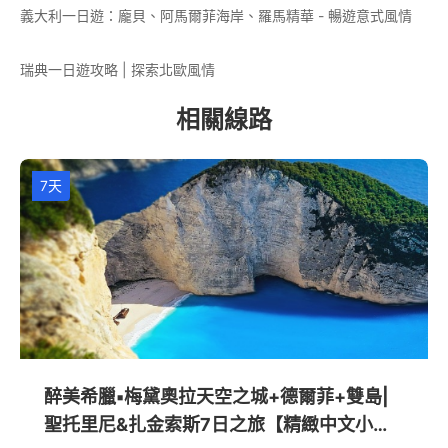
義大利一日遊：龐貝、阿馬爾菲海岸、羅馬精華 - 暢遊意式風情
瑞典一日遊攻略 | 探索北歐風情
相關線路
7天
醉美希臘▪梅黛奧拉天空之城+德爾菲+雙島|
聖托里尼&扎金索斯7日之旅【精緻中文小