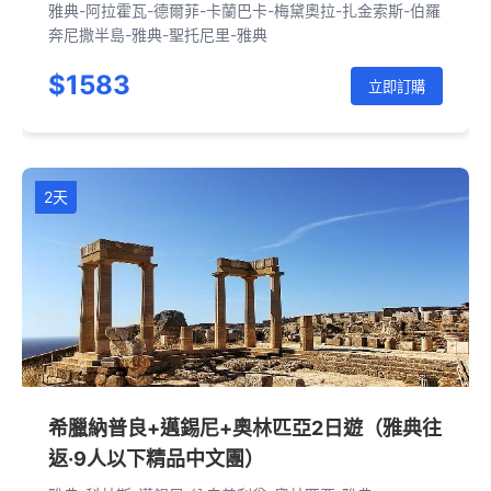
團】
雅典-阿拉霍瓦-德爾菲-卡蘭巴卡-梅黛奧拉-扎金索斯-伯羅
奔尼撒半島-雅典-聖托尼里-雅典
$1583
立即訂購
2天
希臘納普良+邁錫尼+奧林匹亞2日遊（雅典往
返·9人以下精品中文團）