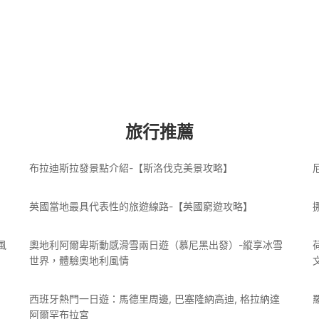
旅行推薦
】
布拉迪斯拉發景點介紹-【斯洛伐克美景攻略】
英國當地最具代表性的旅遊線路-【英國窮遊攻略】
風
奧地利阿爾卑斯動感滑雪兩日遊（慕尼黑出發）-縱享冰雪
世界，體驗奧地利風情
西班牙熱門一日遊：馬德里周邊, 巴塞隆納高迪, 格拉納達
阿爾罕布拉宮