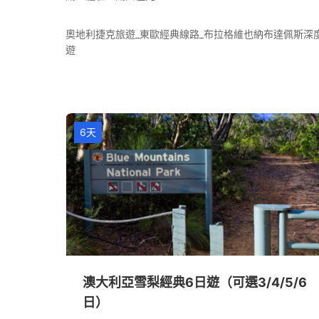
奧地利捷克旅遊_東歐經典線路_布拉格維也納布達佩斯深
遊
6天
澳大利亞雪梨經典6日遊（可選3/4/5/6
日）