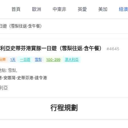
首頁
歐洲
中東非
英愛
美加
紐澳
日遊（雪梨往返·含午餐）
利亞史蒂芬港賞豚一日遊（雪梨往返·含午餐）
#4645
玩樂
1天
一日遊
雪梨
100-299
澳大利亞
地點:
雪梨
,
港-安娜灣-史蒂芬港-達令港
利亞
行程規劃