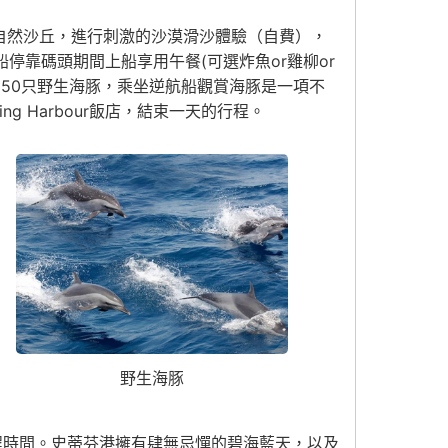
7公里的大自然沙丘，進行刺激的沙漠滑沙體驗（自費），
船停靠碼頭期間上船享用午餐(可選炸魚or雞柳or
有150只野生海豚，乘坐逆航船觀賞海豚是一項不
ng Harbour飯店，結束一天的行程。
野生海豚
時的車程時間。史蒂芬港擁有肆無忌憚的碧海藍天，以及