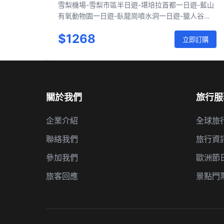
雪梨機場-雪梨市區半日遊-堪培拉首都一日遊-藍山
有氧動物園一日遊-臥龍崗噴水洞一日遊-獵人谷酒
莊/中央海岸一日遊-史蒂芬港一日遊
$1268
立即訂購
關於我們
旅行服
企業介紹
全球旅
聯絡我們
旅行資
參加我們
歐洲節
旅客回應
景點門