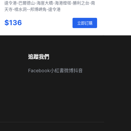
達令港-巴爾德山-海崖大橋-海港燈塔-勝利之台-南
天寺-噴水洞--邦博岬角-達令港
$136
立即訂購
追蹤我們
Facebook
小紅書
微博
抖音