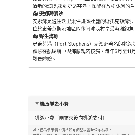
清新的環境,來到史蒂芬港，陶醉在放松休闲的
安娜灣滑沙
安娜灣是通往沃里米保護區壯麗的斯托克頓灣沙
位於史蒂芬斯港地區的休闲沖浪村享受海灘釣魚
野生海豚
史蒂芬港（Port Stephens）是澳洲著
體驗在船尾網中與海豚親密接觸，每年5月至11月
觀景體驗。
司機及導遊小費
導遊小費（團結束後向導遊支付）
以上僅為參考價，價格如有調整以當時公布為准。