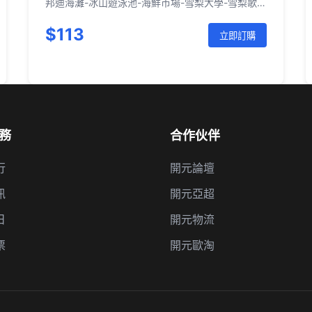
邦迪海灘-冰山遊泳池-海鮮市場-雪梨大學-雪梨歌
劇院-海港大橋-岩石區老街-達令港
$113
立即訂購
務
合作伙伴
行
開元論壇
訊
開元亞超
日
開元物流
票
開元歐淘