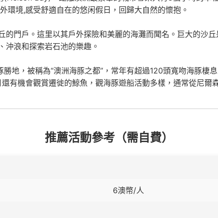
戶外環境,感受舒適自在的悠闲假日，回歸大自然的懷抱。
丘的門戶。這里以其戶外探險和美麗的海灘而聞名。巨大的沙丘
、沖浪和探索岩石池的樂趣。
名的觀海豚勝地，被稱為“澳洲海豚之都”，常年有超過120頭寬吻海
還有機會觀賞遷徙的鯨魚，觀海豚遊船活動多樣，通常從尼爾森灣（
推薦活動參考（需自費）
6澳幣/人