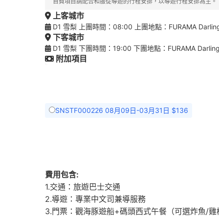
自費項目請配合和服從導遊的行程安排，以導遊行程安排為主。
上客城市
D1 雪梨 上團時間：08:00 上團地點：FURAMA Darling H
下客城市
D1 雪梨 下團時間：19:00 下團地點：FURAMA Darling H
附加項目
SNSTF000226 08月09日-03月31日 $136
費用包含:
1.交通：旅遊巴士交通
2.導遊：專業中文司兼導服務
3.門票：觀海豚遊船+碼頭西式午餐（可選炸魚/雞