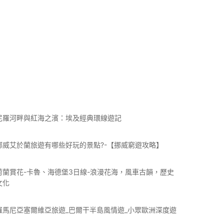
尼羅河畔與紅海之濱：埃及經典環線遊記
挪威艾於蘭旅遊有哪些好玩的景點?-【挪威窮遊攻略】
荷蘭賞花-卡魯、海德堡3日線-浪漫花海，風車古韻，歷史
文化
羅馬尼亞塞爾維亞旅遊_巴爾干半島風情遊_小眾歐洲深度遊