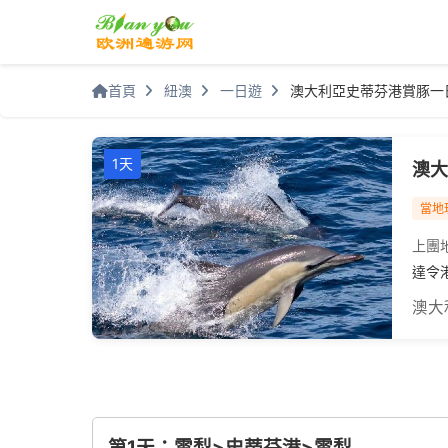
首頁
紐澳
一日遊
澳大利亞史蒂芬港賞豚一
1天
澳大
當地
上團
達令
澳大
第1天：雪梨>史蒂芬港>雪梨