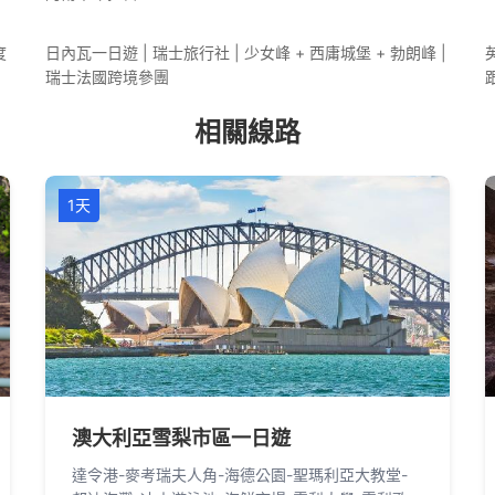
度
日內瓦一日遊 | 瑞士旅行社 | 少女峰 + 西庸城堡 + 勃朗峰 |
瑞士法國跨境參團
相關線路
1天
澳大利亞雪梨市區一日遊
達令港-麥考瑞夫人角-海德公園-聖瑪利亞大教堂-