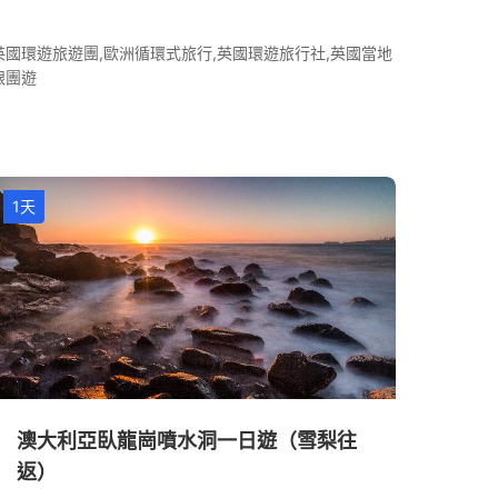
英國環遊旅遊團,歐洲循環式旅行,英國環遊旅行社,英國當地
跟團遊
1天
澳大利亞臥龍崗噴水洞一日遊（雪梨往
返）