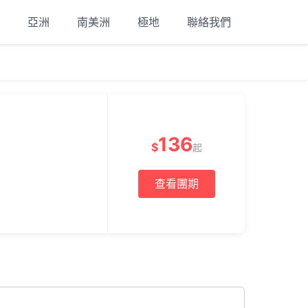
亞洲
南美洲
極地
聯絡我們
136
$
起
查看團期