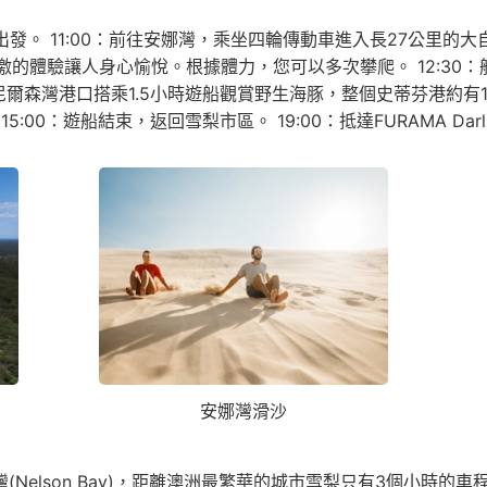
our飯店集合出發。 11:00：前往安娜灣，乘坐四輪傳動車進入長2
激的體驗讓人身心愉悅。根據體力，您可以多次攀爬。 12:30：
港的尼爾森灣港口搭乘1.5小時遊船觀賞野生海豚，整個史蒂芬港約
0：遊船結束，返回雪梨市區。 19:00：抵達FURAMA Darli
安娜灣滑沙
森海灣(Nelson Bay)，距離澳洲最繁華的城市雪梨只有3個小