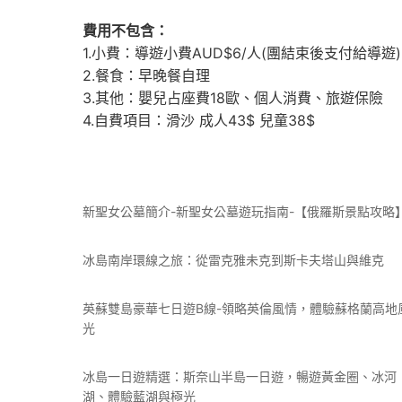
費用不包含：
1.小費：導遊小費AUD$6/人(團結束後支付給導遊)
2.餐食：早晚餐自理
3.其他：嬰兒占座費18歐、個人消費、旅遊保險
4.自費項目：滑沙 成人43$ 兒童38$
新聖女公墓簡介-新聖女公墓遊玩指南-【俄羅斯景點攻略
冰島南岸環線之旅：從雷克雅未克到斯卡夫塔山與維克
英蘇雙島豪華七日遊B線-領略英倫風情，體驗蘇格蘭高地
光
冰島一日遊精選：斯奈山半島一日遊，暢遊黃金圈、冰河
湖、體驗藍湖與極光