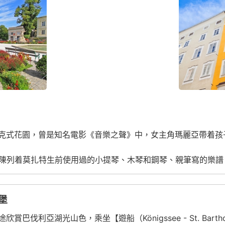
式花園，曾是知名電影《音樂之聲》中，女主角瑪麗亞帶着孩子們歡
內陳列着莫扎特生前使用過的小提琴、木琴和鋼琴、親筆寫的樂
堡
伐利亞湖光山色，乘坐【遊船（Königssee - St. Bar