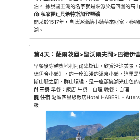
泊。 據說國王湖的名字就是來源於這四圍的高
私家團t_貝希特斯加登鹽礦
開采於1517年，自此逐漸給小鎮帶來財富。參
湖。
第4天：薩爾茨堡>聖沃爾夫岡>巴德伊舍
早餐後穿越奧地利阿爾卑斯山，欣賞沿途美景，
德伊舍小鎮】，的一座浪漫的溫泉小鎮，這里是
斯山脈之間，群山環繞，是一座簇擁湖光山色的
三餐
早餐：飯店 午餐：自理 晚餐：自理
住宿
湖區四星級飯店Hotel HABERL - Attersee或
級