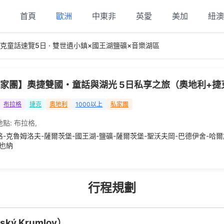
首頁
歐洲
中東非
英愛
美加
紐澳
克童話速覽5日 · 雙世遺小鎮×國王湖鹽礦×音樂湖區
家團】奧捷雙國・童話與湖光 5日私享之旅（奧地利+捷
布拉格
捷克
奧地利
1000以上
私家團
地點:
布拉格
,
格-克魯姆洛夫-薩爾茨堡-國王湖-鹽礦-薩爾茨堡-聖沃夫岡-巴德伊舍-哈爾
維也納
行程規劃
 Krumlov）