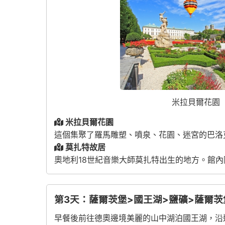
米拉貝爾花園
米拉貝爾花園
這個集聚了羅馬雕塑、噴泉、花園、迷宮的巴洛克
莫扎特故居
奧地利18世紀音樂大師莫扎特出生的地方。館
第3天：薩爾茨堡>國王湖>鹽礦>薩爾茨
早餐後前往德奧邊境美麗的山中湖泊國王湖，沿途欣賞巴