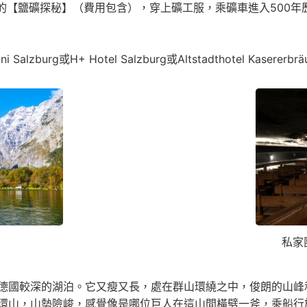
老的【鹽礦探秘】（費用包含），穿上礦工服，乘礦車進入500
burg或H+ Hotel Salzburg或Altstadthotel Kasererbräu或
私家
德國較深的湖泊。它又瘦又長，處在群山環繞之中，俊朗的山峰
環山，山勢險峻，感覺像是哪位巨人在這山間橫劈一斧，乘船行