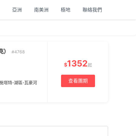
亞洲
南美洲
極地
聯絡我們
克）
#4768
1352
$
起
查看團期
施塔特-湖區-瓦豪河