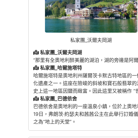
私家團_沃爾夫岡湖
私家團_沃爾夫岡湖
“那里有全奧地利醉美麗的湖泊，湖的旁邊是阿
私家團_哈爾施塔特
哈爾施塔特是奧地利州薩爾茨卡默古特地區的一
化遺產之一。這座在險峻的斜坡和寶石般翡翠的
史上這一地區因鹽而緻富。因此這里又被稱作 “
私家團_巴德依舍
巴德依舍是奧地利的一座溫泉小鎮，位於上奧地利
19日，弗朗茨·約瑟夫和茜茜公主在此舉行訂婚
之為“地上的天堂”。