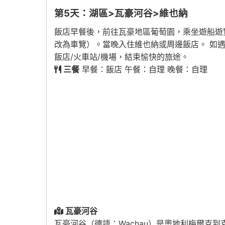
第5天：湖區>瓦豪河谷>維也納
飯店早餐後，前往瓦豪地區葡萄園，乘坐遊船遊覽
改為車覽）。當晚入住維也納或周邊飯店。 如
飯店/火車站/機場，結束愉快的旅途。
三餐
早餐：飯店 午餐：自理 晚餐：自理
瓦豪河谷
瓦豪河谷（德語：
Wachau
）是奧地利梅爾克到