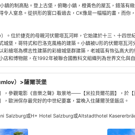
ck小鎮的制高點。登上古堡，俯瞰小鎮，橙黃色的屋瓦，錯落有
得令人窒息。從拱形的窗口看過去，CK像是一幅幅的畫，而你
umlov）。位於捷克的母親河伏爾塔瓦河畔，它始建於十三、十
式城堡，哥特式和巴洛克風格的建築。小鎮被U形的伏爾塔瓦河
以彩繪塔為標志性建築的彩繪城堡群建築，老城區有恢弘高大的
小店和博物館，在1992年被聯合國教科文組織列為世界文化與
umlov）>薩爾茨堡
】，參觀電影《音樂之聲》取景地——【米拉貝爾花園】，於【
】，歐洲保存最完好的中世紀要塞，當晚入住薩爾茨堡飯店。
burg或H+ Hotel Salzburg或Altstadthotel Kasererbräu或