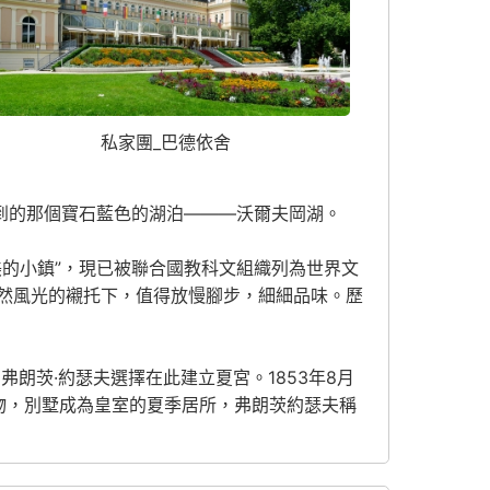
私家團_巴德依舍
到的那個寶石藍色的湖泊———沃爾夫岡湖。
的小鎮”，現已被聯合國教科文組織列為世界文
然風光的襯托下，值得放慢腳步，細細品味。歷
朗茨·約瑟夫選擇在此建立夏宮。1853年8月
禮物，別墅成為皇室的夏季居所，弗朗茨約瑟夫稱