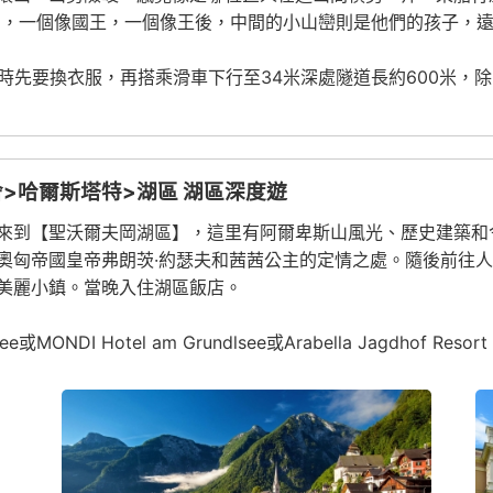
山，一個像國王，一個像王後，中間的小山巒則是他們的孩子，
觀時先要換衣服，再搭乘滑車下行至34米深處隧道長約600米
>哈爾斯塔特>湖區 湖區深度遊
來到【聖沃爾夫岡湖區】，這里有阿爾卑斯山風光、歷史建築和
奧匈帝國皇帝弗朗茨·約瑟夫和茜茜公主的定情之處。隨後前往
美麗小鎮。當晚入住湖區飯店。
MONDI Hotel am Grundlsee或Arabella Jagdhof Resort a