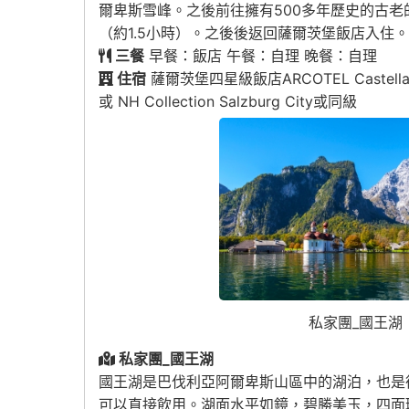
爾卑斯雪峰。之後前往擁有500多年歷史的古
（約1.5小時）。之後後返回薩爾茨堡飯店入住。
三餐
早餐：飯店 午餐：自理 晚餐：自理
住宿
薩爾茨堡四星級飯店ARCOTEL Castellani Salz
或 NH Collection Salzburg City或同級
私家團_國王湖
私家團_國王湖
國王湖是巴伐利亞阿爾卑斯山區中的湖泊，也是
可以直接飲用。湖面水平如鏡，碧勝美玉，四面