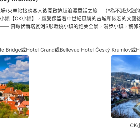
場/火車站接應客人後開啟這趟浪漫童話之旅！（*為不減少您的
童話小鎮【CK小鎮】，感受保留着中世紀風貌的古城和恢宏的文
—— 俯瞰伏爾塔瓦河S形環繞小鎮的絕美全景，漫步小鎮，鵝
ridge或Hotel Grand或Bellevue Hotel Český Krumlov或H
CK