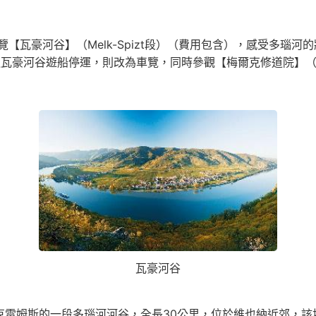
【瓦豪河谷】（Melk-Spizt段）（費用包含），感受多瑙
遇瓦豪河谷遊船停運，則改為車覽，同時參觀【梅爾克修道院】（
瓦豪河谷
克雷姆斯的一段多瑙河河谷，全長30公里，位於維也納近郊，該