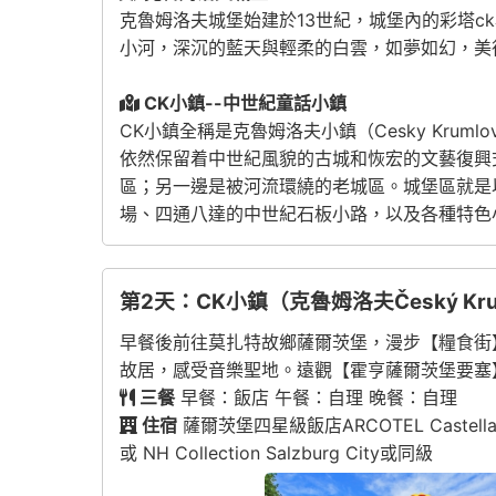
克魯姆洛夫城堡始建於13世紀，城堡內的彩塔
小河，深沉的藍天與輕柔的白雲，如夢如幻，美
CK小鎮--中世紀童話小鎮
CK小鎮全稱是克魯姆洛夫小鎮（Cesky Kr
依然保留着中世紀風貌的古城和恢宏的文藝復興
區；另一邊是被河流環繞的老城區。城堡區就是
場、四通八達的中世紀石板小路，以及各種特色
第2天：CK小鎮（克魯姆洛夫Český Kr
早餐後前往莫扎特故鄉薩爾茨堡，漫步【糧食街
故居，感受音樂聖地。遠觀【霍亨薩爾茨堡要塞
三餐
早餐：飯店 午餐：自理 晚餐：自理
住宿
薩爾茨堡四星級飯店ARCOTEL Castellani Salz
或 NH Collection Salzburg City或同級