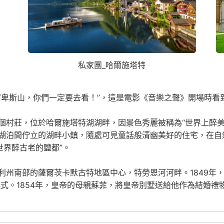
私家團_哈爾施塔特
爾卑斯山，你們一定要去看！”，這是電影《音樂之聲》開場時看
個村莊，位於哈爾施塔特湖湖畔，因景色秀麗被稱為“世界上醉美
湖泊間佇立的湖畔小鎮，隨處可見童話般清幽美好的住宅，在自
世界醉古老的鹽都”。
州南部的薩爾茨卡默古特地區中心，特勞恩河河畔。1849年，弗
儀式。1854年，皇帝的母親蘇菲，將皇帝別墅送給他作為結婚