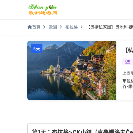
首頁
歐洲
布拉格
【奧捷私家團】奧地利·捷
5天
【私
5天
上團
布拉
谷-
第1天：布拉格>CK小鎮（克魯姆洛夫Český