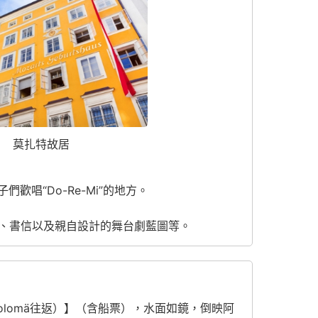
莫扎特故居
唱“Do-Re-Mi”的地方。
譜、書信以及親自設計的舞台劇藍圖等。
tholomä往返）】（含船票），水面如鏡，倒映阿