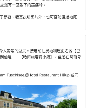
遠處還有一座躺下的巫婆峰。
，除了參觀、觀賞說明影片外，也可搭船渡過地底
令人驚嘆的湖景。接着前往奧地利歷史名城【巴
人間仙境——【哈爾施塔特小鎮】，坐落在阿爾卑
m Fuschlsee或Hotel Restaurant Häupl或同