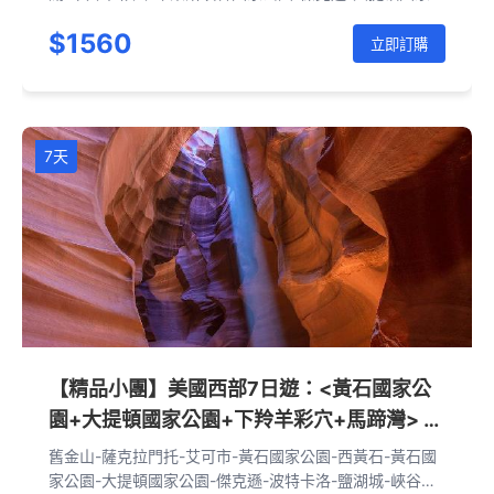
園-黃石國家公園-鹽湖城-拉斯維加斯-洛杉磯
$1560
立即訂購
7天
【精品小團】美國西部7日遊：<黃石國家公
園+大提頓國家公園+下羚羊彩穴+馬蹄灣> 峽
谷地國家公園+拱門國家公園+紀念碑谷+拉斯
舊金山-薩克拉門托-艾可市-黃石國家公園-西黃石-黃石國
維加斯 （舊金山往返）
家公園-大提頓國家公園-傑克遜-波特卡洛-鹽湖城-峽谷地