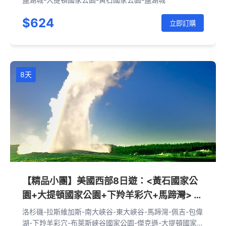
$624
立即訂購
8天
【精品小團】美國西部8日遊：<黃石國家公
園+大提頓國家公園+下羚羊彩穴+馬蹄灣> 大
峽谷國家公園+布萊斯峽谷國家公園（洛杉磯
洛杉磯-拉斯維加斯-南大峽谷-東大峽谷-馬蹄灣-佩吉-包偉
往返 可選拉斯維加斯/鹽湖城下團）
湖-下羚羊彩穴-布萊斯峽谷國家公園-傑克遜-大提頓國家公