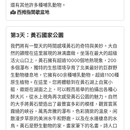
還有其他許多種哺乳動物。
西拇指間歇盆地
第3天：黃石國家公園
我們將有一整天的時間感嘆黃石的奇特與美妙。大自
然的饋贈在這里展現的淋漓盡緻，坐落在最大的超級
活火山口上，黃石擁有超過10000個地熱現象，200
多個瀑布，獨特的生態環境孕育了北美最好的巨群野
生動物棲息地，它擁有60余種哺乳動物，超過1100種
原生植物。在這里，您將體驗到在黃石湖上自駕小
艇，遨遊在湖面之上，可以輕而易舉的拍攝出各種心
醉大片，從水上視角再次感受黃石公園的魅力。自然
的大手將黃石塑造出了最豐富多彩的模樣，觀賞雲蒸
霧繞的峽谷，萬馬奔騰的瀑布，色彩旖旎的溫泉，闲
散漫步草原的美洲水牛和野鹿，以及在水邊棲息的水
鳥。黃石是野生動物的家，畫家筆下的名畫，詩人口