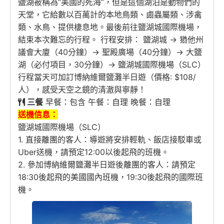
鹽湖被稱為“美國的死海”，但是這個湖泊是動物們的
天堂，它給數以百萬計的本地鳥類、鹵蟲屬類、涉禽
類、水鳥、提供棲息地。最後前往鹽湖城國際機場，
結束本次難忘的行程。 行程安排： 鹽湖城 → 猶他州
議會大廈（40分鐘）→ 聖殿廣場（40分鐘）→ 大鹽
湖（必付項目，30分鐘）→ 鹽湖城國際機場（SLC）
行程當天可加訂博納維爾鹽灘半日遊（價格: $108/
人），感受天空之鏡的清澈與寧靜！
三餐
早餐：包含 午餐：自理 晚餐：自理
送機信息：
鹽湖城國際機場（SLC）
1. 直接離團的客人：導遊將安排輕軌、飯店接駁車或
Uber送機，請預定12:00以後起飛的班機。
2. 參加博納維爾鹽灘半日遊後離團的客人：請預定
18:30後起飛的美國國內班機，19:30後起飛的國際班
機。