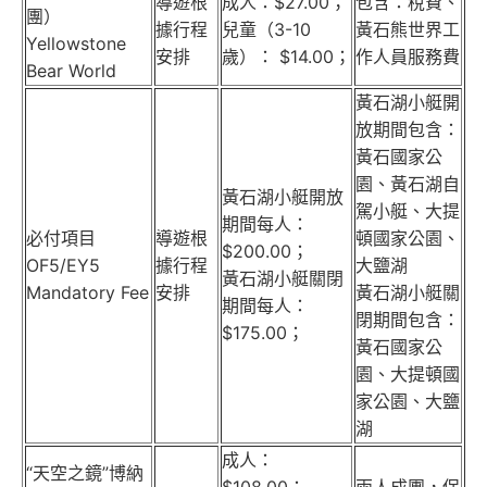
導遊根
成人：$27.00；
包含：稅費、
團）
據行程
兒童（3-10
黃石熊世界工
Yellowstone
安排
歲）： $14.00；
作人員服務費
Bear World
黃石湖小艇開
放期間包含：
黃石國家公
園、黃石湖自
黃石湖小艇開放
駕小艇、大提
期間每人：
必付項目
導遊根
頓國家公園、
$200.00；
OF5/EY5
據行程
大鹽湖
黃石湖小艇關閉
Mandatory Fee
安排
黃石湖小艇關
期間每人：
閉期間包含：
$175.00；
黃石國家公
園、大提頓國
家公園、大鹽
湖
成人：
“天空之鏡”博納
$108.00；
兩人成團，保