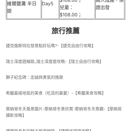
維爾鹽灘 半日
Day5
兒童：
證出發
遊
$108.00；
旅行推薦
捷克俄斯特拉發景點好玩嗎?-【捷克自由行攻略】
瑞士深度遊線路_瑞士深度遊攻略-【瑞士自由行攻略】
獅子紀念碑：忠誠與勇氣的挽歌
希臘最接地氣的美食（吃貨的最愛）-【希臘美食攻略】
摩納哥冬天風景圖片-摩納哥冬景欣賞-摩納哥冬天景觀-【摩納哥
攝影攻略】
德國所具有的魅力旅遊線路-【德國省錢遊攻略】