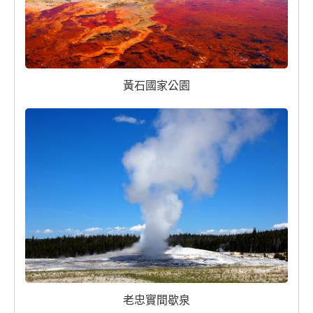
黃石國家公園
老忠實間歇泉