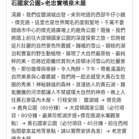
石國家公園>老忠實噴泉木屋
清晨，我們從鹽湖城出發，來到地道的西部牛仔小鎮
- 傑克遜，這里也是世界聞名的度假聖地，千萬不要
錯過市中心的傑克遜廣場上的鹿角公園！隨後，我們
將踏上前往大提頓國家公園的深度探索之旅。您將被
這片壯麗的自然景色所震撼。巍峨的雪山、碧綠的湖
泊和豐富的野生動植物，展現了大自然最原始、最純
粹的美。您將近距離欣賞到大提頓冰河雪山的壯麗景
色，那份雄偉與寧靜，令人陶醉。下午，帶着滿滿的
自然美景與心靈震撼，我們將一起去感受大黃石生態
圈的秀美！神秘靜謐的森林，浪漫迷人的黃石湖，霧
氣騰騰的河流都讓人不禁感嘆大自然的神奇。晚上入
住黃石景區內木屋。 行程安排： 鹽湖城 → 傑克遜
→ 鹿角公園（60分鐘）→ 大提頓國家公園（必付項
目，80分鐘，最美珍妮湖步道+傑克遜湖水壩觀景
點）→ 黃石國家公園（必付項目，45分鐘，前往西拇
指間歇泉盆地等景點，請以實際安排為准）→ 老忠實
噴泉木屋