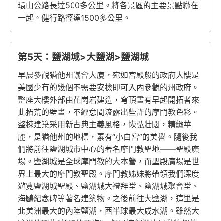
環山公路長達500多公里。將各景區的主要景點聯在
一起。健行路徑達1500多公里。
第5天：鹽湖城>大鹽湖>鹽湖城
早晨參觀猶他州議會大廈，宛如宮殿般的政府大樓是
美國少有的幾個不需要安檢即可入內參觀的州政府。
整座大樓外部由花崗岩建造，穹頂畫有早起開拓者來
此拓荒的壁畫，不經意間流露出些許的摩門教色彩。
整棟建築采用新古典主義風格，恢弘壯闊，精緻華
麗，是猶他州的地標，素有“小白宮”的美譽。隨後我
們將前往鹽湖城市中心的著名摩門教聖地——聖殿廣
場。鹽湖城是全球摩門教的大本營，而聖殿廣場是世
界上最大的摩門教聖殿。摩門教姊妹將帶領我們深度
遊覽鹽湖城聖殿、鹽湖城大禮拜堂、鹽湖城聚會堂、
海鷗紀念碑等著名建築物。之後前往大鹽湖，這里是
北美洲最大的內陸鹽湖，西半球最大咸水湖。雖然大