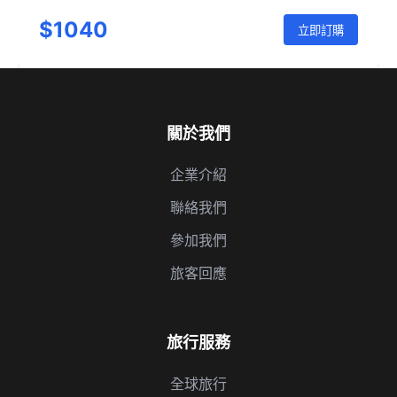
國家公園-綠河-拱門國家公園-紀念碑谷-佩吉-馬蹄灣-羚羊
$1040
彩穴-拉斯維加斯-舊金山
立即訂購
關於我們
企業介紹
聯絡我們
參加我們
旅客回應
旅行服務
全球旅行