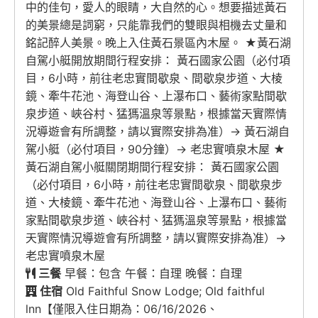
中的佳句，愛人的眼睛，大自然的心。想要描述黃石
的美景總是詞窮，只能靠我們的雙眼與相機去丈量和
銘記醉人美景。晚上入住黃石景區內木屋。 ★黃石湖
自駕小艇開放期間行程安排： 黃石國家公園（必付項
目，6小時，前往老忠實間歇泉、間歇泉步道、大棱
鏡、牽牛花池、海登山谷、上瀑布口、藝術家點間歇
泉步道、峽谷村、猛獁溫泉等景點，根據當天實際情
況導遊會有所調整，請以實際安排為准）→ 黃石湖自
駕小艇（必付項目，90分鐘）→ 老忠實噴泉木屋 ★
黃石湖自駕小艇關閉期間行程安排： 黃石國家公園
（必付項目，6小時，前往老忠實間歇泉、間歇泉步
道、大棱鏡、牽牛花池、海登山谷、上瀑布口、藝術
家點間歇泉步道、峽谷村、猛獁溫泉等景點，根據當
天實際情況導遊會有所調整，請以實際安排為准）→
老忠實噴泉木屋
三餐
早餐：包含 午餐：自理 晚餐：自理
住宿
Old Faithful Snow Lodge; Old faithful
lnn【僅限入住日期為：06/16/2026、