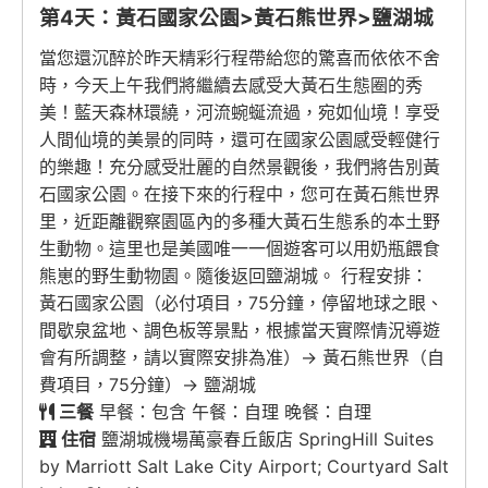
第4天：黃石國家公園>黃石熊世界>鹽湖城
當您還沉醉於昨天精彩行程帶給您的驚喜而依依不舍
時，今天上午我們將繼續去感受大黃石生態圈的秀
美！藍天森林環繞，河流蜿蜒流過，宛如仙境！享受
人間仙境的美景的同時，還可在國家公園感受輕健行
的樂趣！充分感受壯麗的自然景觀後，我們將告別黃
石國家公園。在接下來的行程中，您可在黃石熊世界
里，近距離觀察園區內的多種大黃石生態系的本土野
生動物。這里也是美國唯一一個遊客可以用奶瓶餵食
熊崽的野生動物園。隨後返回鹽湖城。 行程安排：
黃石國家公園（必付項目，75分鐘，停留地球之眼、
間歇泉盆地、調色板等景點，根據當天實際情況導遊
會有所調整，請以實際安排為准）→ 黃石熊世界（自
費項目，75分鐘）→ 鹽湖城
三餐
早餐：包含 午餐：自理 晚餐：自理
住宿
鹽湖城機場萬豪春丘飯店 SpringHill Suites
by Marriott Salt Lake City Airport; Courtyard Salt