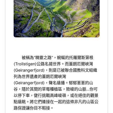
被稱為“精靈之路”，蜿蜒的托羅爾斯第根
(Trollstigen)公路名揚世界。而蓋朗厄爾峽灣
(Geirangerfjord)，則是已被聯合國教科文組織
列為世界遺產的蓋朗厄爾峽灣
(Geirangerfjord)，聲名遠播。郁郁蔥蔥的山
谷，隱於其間的草莓種植區，險峻的山脈…你可
以停下車，健行挑戰高峰峻嶺，或在絕佳的觀景
點遠眺。將它們連接在一起的這條非凡的山區公
路保證讓你目不暇接。