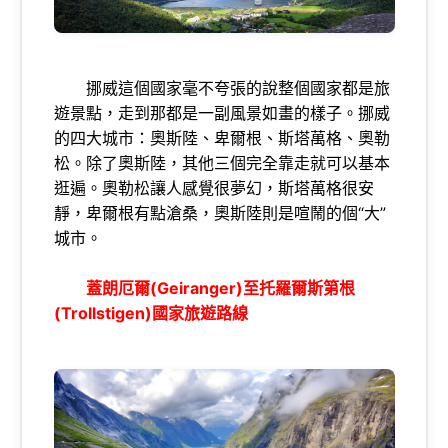
挪威這個國家毫不夸張的說整個國家都是旅
遊景點，走到那都是一副風景如畫的樣子。挪威
的四大城市：奧斯陸、卑爾根、斯塔萬格、奧勒
松。除了奧斯陸，其他三個完全靠走就可以基本
逛遍。奧勒松讓人感覺很夢幻，斯塔萬格很安
靜，卑爾根有點滄桑，奧斯陸則是喧鬧的個“大”
城市。
蓋朗厄爾(Geiranger)至托羅爾斯第根
(Trollstigen)國家旅遊路線