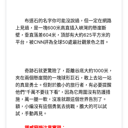
布道石的名字你可能沒說過，但一定在網路
上見過，是一塊600米高直插入峽灣的懸崖斷
壁，垂直落差604米，頂部有大約625平方米的
平台，被CNN評為全球50處最壯觀景色之首。
奇跡石就更驚險了，距離谷底大約1000米，
夾在兩個懸崖間的一塊球形巨石，敢上去站一站
的真是勇士。但對於膽小的旅行者，有必要提醒
他們“千萬不要往下看”，因為它周圍沒有防護措
施，萬一腿一軟，沒准就跟這個世界告別了。
額，小編沒有這個勇氣去挑戰，膽大的可以試
試，手動再見。
挪威窮遊注意實現：