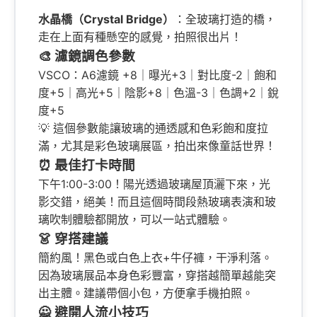
水晶橋（Crystal Bridge）
：全玻璃打造的橋，
走在上面有種懸空的感覺，拍照很出片！
🎨 濾鏡調色參數
VSCO：A6濾鏡 +8｜曝光+3｜對比度-2｜飽和
度+5｜高光+5｜陰影+8｜色溫-3｜色調+2｜銳
度+5
💡 這個參數能讓玻璃的通透感和色彩飽和度拉
滿，尤其是彩色玻璃展區，拍出來像童話世界！
⏰ 最佳打卡時間
下午1:00-3:00！陽光透過玻璃屋頂灑下來，光
影交錯，絕美！而且這個時間段熱玻璃表演和玻
璃吹制體驗都開放，可以一站式體驗。
👗 穿搭建議
簡約風！黑色或白色上衣+牛仔褲，干淨利落。
因為玻璃展品本身色彩豐富，穿搭越簡單越能突
出主體。建議帶個小包，方便拿手機拍照。
🙅 避開人流小技巧