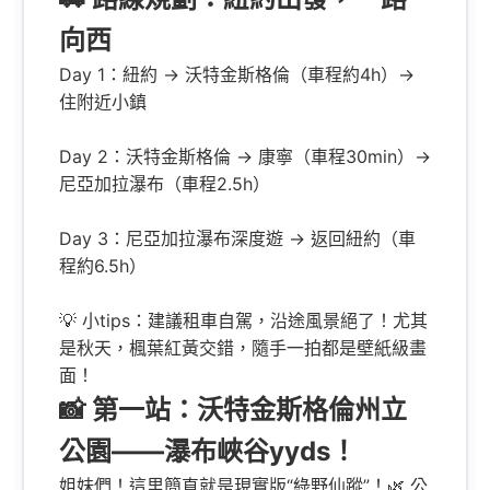
向西
Day 1：紐約 → 沃特金斯格倫（車程約4h）→
住附近小鎮
Day 2：沃特金斯格倫 → 康寧（車程30min）→
尼亞加拉瀑布（車程2.5h）
Day 3：尼亞加拉瀑布深度遊 → 返回紐約（車
程約6.5h）
💡 小tips：建議租車自駕，沿途風景絕了！尤其
是秋天，楓葉紅黃交錯，隨手一拍都是壁紙級畫
面！
📸 第一站：沃特金斯格倫州立
公園——瀑布峽谷yyds！
姐妹們！這里簡直就是現實版“綠野仙蹤”！🌿 公