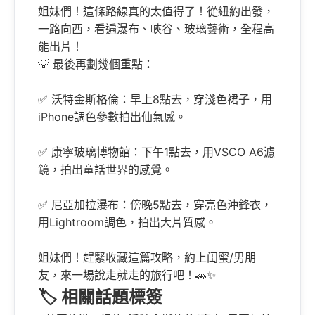
姐妹們！這條路線真的太值得了！從紐約出發，
一路向西，看遍瀑布、峽谷、玻璃藝術，全程高
能出片！
💡 最後再劃幾個重點：
✅ 沃特金斯格倫：早上8點去，穿淺色裙子，用
iPhone調色參數拍出仙氣感。
✅ 康寧玻璃博物館：下午1點去，用VSCO A6濾
鏡，拍出童話世界的感覺。
✅ 尼亞加拉瀑布：傍晚5點去，穿亮色沖鋒衣，
用Lightroom調色，拍出大片質感。
姐妹們！趕緊收藏這篇攻略，約上闺蜜/男朋
友，來一場說走就走的旅行吧！🚗✨
🏷️ 相關話題標簽