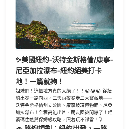
✨美國紐約-沃特金斯格倫/康寧-
尼亞加拉瀑布-紐約絕美打卡
地！一篇就夠！
姐妹們！這個地方真的太絕了！！😭😭😭 從紐
約出發一路向西，三天兩夜暴走三大寶藏地——
沃特金斯格倫州立公園、康寧玻璃博物館、尼亞
加拉瀑布！全程高能出片，朋友圈被問爆了！趕
緊碼住這篇保姆級攻略，照着玩不踩雷！👇
🚗 路線規劃：紐約出發，一路