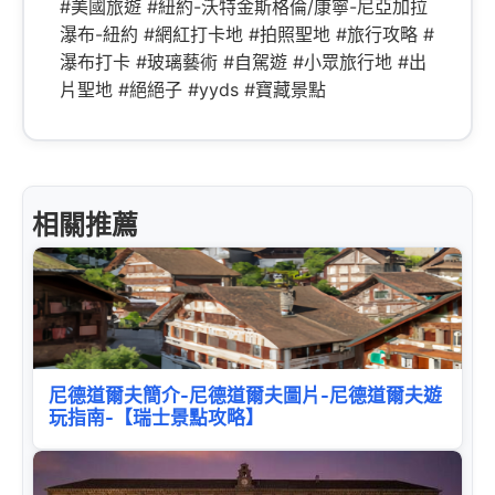
#美國旅遊 #紐約-沃特金斯格倫/康寧-尼亞加拉
瀑布-紐約 #網紅打卡地 #拍照聖地 #旅行攻略 #
瀑布打卡 #玻璃藝術 #自駕遊 #小眾旅行地 #出
片聖地 #絕絕子 #yyds #寶藏景點
相關推薦
尼德道爾夫簡介-尼德道爾夫圖片-尼德道爾夫遊
玩指南-【瑞士景點攻略】