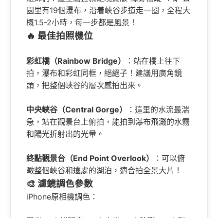
園里有19個瀑布，沿着峽谷步道走一圈，全程大
概1.5-2小時，每一步都是風景！
🔥 最佳拍照機位
彩虹橋（Rainbow Bridge）
：站在橋上往下
拍，瀑布和彩虹同框，絕絕子！建議用廣角鏡
頭，把整個峽谷的層次感拍出來。
中央峽谷（Central Gorge）
：這里的水流最湍
急，站在觀景台上俯拍，能拍到瀑布飛濺的水霧
和陽光折射出的光暈。
終點觀景台（End Point Overlook）
：可以俯
瞰整個峽谷和遠處的湖泊，適合拍全景大片！
🎨 濾鏡調色參數
iPhone原相機調色：