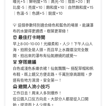
曝光+5｜鮮明度+15｜高光-10｜陰影+20｜對
比度-5｜亮度+10｜飽和度+10｜自然飽和度+15
｜色溫-5｜色調+5｜銳度+10
💡 這個參數特別適合綠色和藍色的場景，能讓瀑
布的水變得更通透，樹葉更翠綠！
⏰ 最佳打卡時間
早上8:00-10:00！光線柔和，人少！下午人山人
海，拍照全是人頭。而且早上水霧還沒完全散
開，拍出來的瀑布有仙氣繚繞的感覺～
👗 穿搭建議
白色或淺色系連衣裙！仙氣飄飄～ 搭配草帽和帆
布鞋，既上鏡又方便走路。千萬別穿高跟鞋，步
道有些地方濕滑，安全第一！
🙅 避開人流小技巧
工作日去！周末人多到爆炸！
從公園入口反方向走，大部分人都是從入口開
始，逆流而上人少很多。