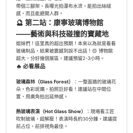
帶個三腳架，長曝光拍瀑布水流，能拍出絲絨
感，而且能避開人群。
🔮 第二站：康寧玻璃博物館
——藝術與科技碰撞的寶藏地
姐妹們！這里真的超出預期！本來以為就是看看
玻璃制品，結果被震撼到說不出話！😍 博物館
超大，分好幾個展區，建議預留2-3小時。
🔥 必看展品
玻璃森林（Glass Forest）
：一整面牆的玻璃花
朵，色彩斑斕，拍照巨好看！建議站在中間位
置，用廣角拍出延伸感。
熱玻璃表演（Hot Glass Show）
：現場看工匠
吹制玻璃，超解壓！表演時長約30分鐘，建議提
前占位，前排視角最佳。