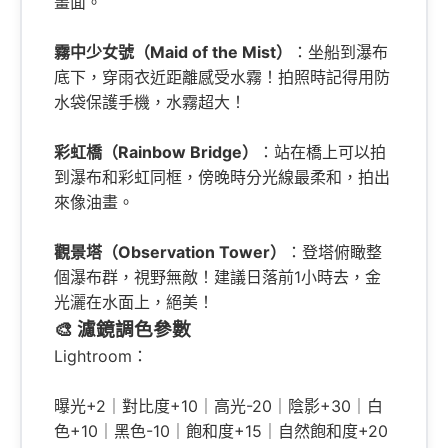
畫面。
霧中少女號（Maid of the Mist）
：坐船到瀑布
底下，穿雨衣近距離感受水霧！拍照時記得用防
水袋保護手機，水霧超大！
彩虹橋（Rainbow Bridge）
：站在橋上可以拍
到瀑布和彩虹同框，傍晚時分光線最柔和，拍出
來像油畫。
觀景塔（Observation Tower）
：登塔俯瞰整
個瀑布群，視野無敵！建議日落前1小時去，金
光灑在水面上，絕美！
🎨 濾鏡調色參數
Lightroom：
曝光+2｜對比度+10｜高光-20｜陰影+30｜白
色+10｜黑色-10｜飽和度+15｜自然飽和度+20