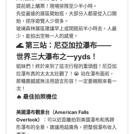
提前網上購票！現場排隊至少半小時。
先從最遠的展區開始逛，大部分人都是從入口開
始，逆序遊覽人少很多。
玻璃森林展區建議早上或閉館前半小時去，人最
少，能拍出空無一人的感覺。
🌊 第三站：尼亞加拉瀑布——
世界三大瀑布之一yyds！
姐妹們！終於來到了這次行程的重頭戲！尼亞加
拉瀑布真的太太太壯觀了！😭 站在瀑布面前，
那種震撼感無法用語言形容！一定要親眼來看一
次！
🔥 最佳拍照機位
美國瀑布觀景台（American Falls
Overlook）
：可以近距離拍到美國瀑布和馬蹄
形瀑布的全景，建議用超廣角，把整個瀑布收入