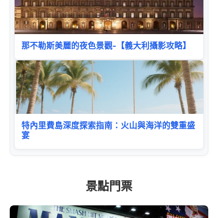
那不勒斯美麗的夜色景觀-【義大利攝影攻略】
特內里費島深度探索指南：火山與海洋的雙重盛
宴
景點門票