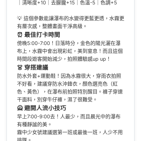
｜清晰度+10｜去朦朧+15｜色溫-5｜色調+5
💡 這個參數能讓瀑布的水變得更藍更透，水霧更
有層次感，整體畫面干淨高級。
⏰ 最佳打卡時間
傍晚5:00-7:00！日落時分，金色的陽光灑在瀑
布上，水霧中會出現彩虹，美到窒息！而且這個
時間段遊客開始減少，拍照體驗感up up！
👗 穿搭建議
防水外套+運動鞋！因為水霧很大，穿雨衣拍照
不好看，建議穿防水沖鋒衣，顏色選亮色（紅
色、黃色），在瀑布前拍照特別醒目。褲子穿速
干面料，別穿牛仔褲，濕了很難受。
🙅 避開人流小技巧
早上7:00-9:00去！人最少，而且晨光中的瀑布
有種靜謐的美。
霧中少女號建議選第一班或最後一班，人少不用
排隊。