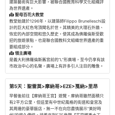
建築藝術有巨大影響，被聯合國教育科學文化組織評
為世界遺產。
聖母百花大教堂
教堂始建於1296年，以建築師
Filippo Brunelleschi
設
計的巨大紅色穹頂聞名於世。其精美的大理石外牆、
恢宏的內部空間和悠久歷史，使其成為佛羅倫斯受歡
迎的旅遊景點，也是聯合國教科文組織世界遺產的重
要組成部分。
領主廣場
是義大利佛羅倫斯舊宮前的“L”形廣場，至今仍享有該
市政治中心的名聲，廣場上有許多引人注目的雕像。
第5天：聖雷莫>摩納哥>EZE>戛納>里昂
早餐後前往【摩納哥王宮】遊覽，摩納哥雖然面積只
有2平方公里，但這里有中世紀風格的街道和皇宮及
其周邊的豪華飯店，無一不在向您盡情展示“美好時