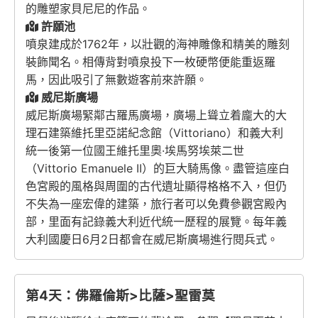
的雕塑家貝尼尼的作品。
許願池
噴泉建成於1762年，以壯觀的海神雕像和精美的雕刻
裝飾聞名。相傳背對噴泉投下一枚硬幣便能重返羅
馬，因此吸引了無數遊客前來許願。
威尼斯廣場
威尼斯廣場緊鄰古羅馬廣場，廣場上聳立着龐大的大
理石建築維托里亞諾紀念館（Vittoriano）和義大利
統一後第一位國王維托里奧·埃馬努埃萊二世
（Vittorio Emanuele II）的巨大騎馬像。盡管這座白
色宮殿的風格與周圍的古代遺址顯得格格不入，但仍
不失為一座宏偉的建築，旅行者可以免費參觀宮殿內
部，里面有記錄義大利近代統一歷程的展覽。每年義
大利國慶日6月2日都會在威尼斯廣場進行閱兵式。
第4天：佛羅倫斯>比薩>聖雷莫