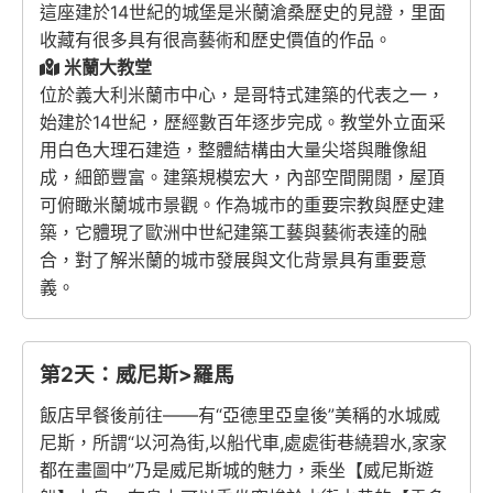
這座建於14世紀的城堡是米蘭滄桑歷史的見證，里面
收藏有很多具有很高藝術和歷史價值的作品。
米蘭大教堂
位於義大利米蘭市中心，是哥特式建築的代表之一，
始建於14世紀，歷經數百年逐步完成。教堂外立面采
用白色大理石建造，整體結構由大量尖塔與雕像組
成，細節豐富。建築規模宏大，內部空間開闊，屋頂
可俯瞰米蘭城市景觀。作為城市的重要宗教與歷史建
築，它體現了歐洲中世紀建築工藝與藝術表達的融
合，對了解米蘭的城市發展與文化背景具有重要意
義。
第2天：威尼斯>羅馬
飯店早餐後前往——有“亞德里亞皇後”美稱的水城威
尼斯，所謂“以河為街,以船代車,處處街巷繞碧水,家家
都在畫圖中”乃是威尼斯城的魅力，乘坐【威尼斯遊