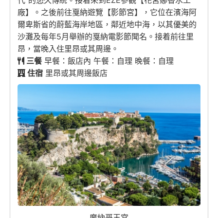
代”的悠久傳統。接着來到EZE參觀【花宮娜香水工
廠】。之後前往戛納遊覽【影節宮】，它位在濱海阿
爾卑斯省的蔚藍海岸地區，鄰近地中海，以其優美的
沙灘及每年5月舉辦的戛納電影節聞名。接着前往里
昂，當晚入住里昂或其周邊。
三餐
早餐：飯店內 午餐：自理 晚餐：自理
住宿
里昂或其周邊飯店
摩納哥王宮