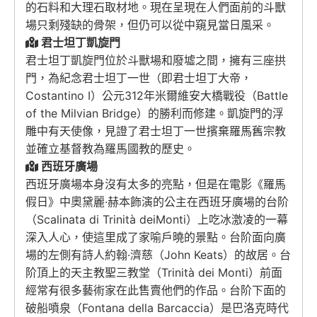
的石料和大理石取材地。現在呈現在人們面前的斗獸
場只剩殘缺的骨架，但仍可以從中窺見當日風采。
君士坦丁凱旋門
君士坦丁凱旋門位於斗獸場和廢墟之間，擁有三座拱
門，為紀念君士坦丁一世（即君士坦丁大帝，
Costantino I）公元312年米爾維安大橋戰役（Battle
of the Milvian Bridge）的勝利而修建。凱旋門的浮
雕中有天使像，見證了君士坦丁一世擯棄羅馬舊宗教
並確立基督教為羅馬國教的歷史。
西班牙廣場
西班牙廣場本身沒有太多的亮點，但是在電影《羅馬
假日》中奧黛麗·赫本飾演的公主在西班牙廣場的台阶
（Scalinata di Trinità deiMonti）上吃冰激凌的一幕
深入人心，使這里成了家喻戶曉的景點。台阶面向廣
場的左側有詩人約翰·濟慈（John Keats）的故居。台
阶頂上的天主教聖三教堂（Trinità dei Monti）前面
經常有很多藝術家在此售賣他們的作品。台阶下面的
破船噴泉（Fontana della Barcaccia）是巴洛克時代