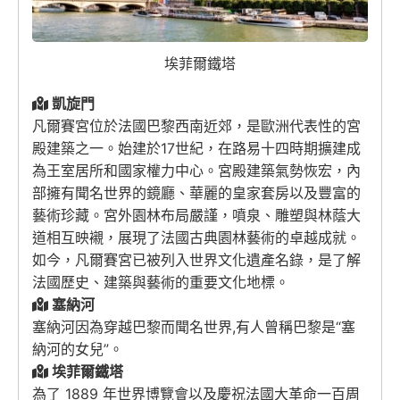
埃菲爾鐵塔
凱旋門
凡爾賽宮
位於法國巴黎西南近郊，是歐洲代表性的宮
殿建築之一。始建於17世紀，在
路易十四
時期擴建成
為王室居所和國家權力中心。宮殿建築氣勢恢宏，內
部擁有聞名世界的鏡廳、華麗的皇家套房以及豐富的
藝術珍藏。宮外園林布局嚴謹，噴泉、雕塑與林蔭大
道相互映襯，展現了法國古典園林藝術的卓越成就。
如今，凡爾賽宮已被列入世界文化遺產名錄，是了解
法國歷史、建築與藝術的重要文化地標。
塞納河
塞納河因為穿越巴黎而聞名世界,有人曾稱巴黎是“塞
納河的女兒”。
埃菲爾鐵塔
為了 1889 年世界博覽會以及慶祝法國大革命一百周