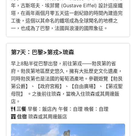
年，古斯塔夫．埃菲爾 (Gustave Eiffel) 設計這座鐵
塔，在兩年兩個月零五天這一創紀錄的時間內建造完
工後，這個以其命名的鐵塔成為全球聞名的地標之
一，也成為了巴黎，法國與浪漫的國際象征。
第7天：巴黎>第戎>琉森
早上8點半從巴黎出發，前往第戎——勃艮第的省
府。勃艮第地區歷史悠久，擁有大批歷史文化遺產，
同時勃艮第也是法國的葡萄酒產地。參觀遊覽【勃艮
第公爵】、【政府宮殿】、【自由廣場】、【第戎聖
母院】 。之後前往琉森，當晚入住琉森或其周邊飯
店。
三餐
早餐：飯店內 午餐：自理 晚餐：自理
住宿
琉森或其周邊飯店