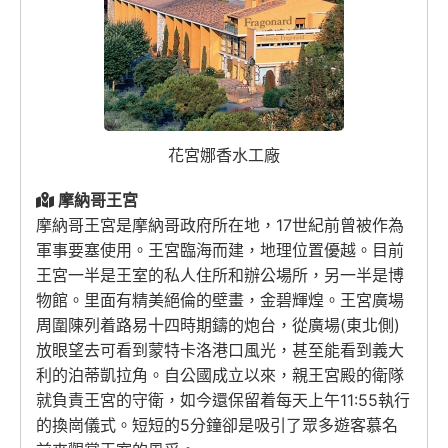
花宮娜香水工廠
摩納哥王宮
摩納哥王宮是摩納哥政府所在地，17世紀前曾被作為
軍事要塞使用。王宮臨海而建，地理位置優越。目前
王宮一半是王室的私人住所和辦公場所，另一半是博
物館。里面有精美絕倫的壁畫，金碧輝煌。王宮廣場
周圍陳列着路易十四時期鑄的炮台，從廣場(東北側)
放眼望去可看到蒙特卡洛港口風光，甚至能看到義大
利的泊蒂凱拉角。自公國成立以來，親王宮殿的衛隊
就負責王宮的守衛，如今還保留着每天上午11:55執行
的換崗儀式。短短的5分鐘卻是吸引了眾多遊客慕名