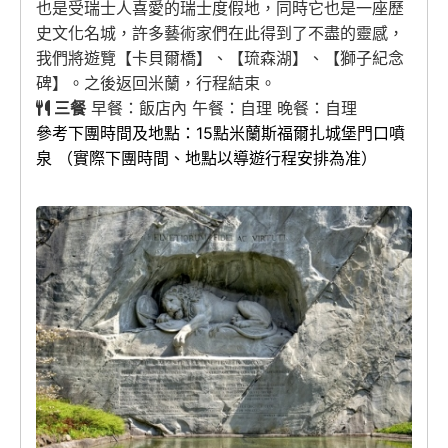
也是受瑞士人喜愛的瑞士度假地，同時它也是一座歷
史文化名城，許多藝術家們在此得到了不盡的靈感，
我們將遊覽【卡貝爾橋】、【琉森湖】、【獅子紀念
碑】。之後返回米蘭，行程結束。
三餐
早餐：飯店內 午餐：自理 晚餐：自理
參考下團時間及地點：15點米蘭斯福爾扎城堡門口噴
泉 （實際下團時間、地點以導遊行程安排為准）