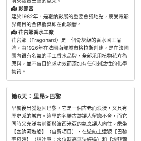
前來觀賞王室的風采。
影節宮
建於1982年，是戛納影展的重要會議地點，廣受電影
界矚目的金棕櫚獎即在此颁發。
花宮娜香水工廠
花宮娜（Fragonard）是一個骨灰級的香水國王品
牌，由1926年在法國南部城市格拉斯創建，是在法國
國內很有名氣的手工香水品牌，全部采用植物花卉為
原料，並不盲目追求功效而添加有任何刺激性的化學
物質。
第6天：里昂>巴黎
早餐後出發返回巴黎，它是一個古老而浪漫，又具有
歷史感的城市。這里的名勝古跡讓人留戀不舍，而它
同時又充滿着前衛與波西米亞的氣息讓人向往。乘坐
【塞納河遊船】（自費項目），在遊船上遠觀【巴黎
聖母院】（請注意：水位時高無法經過）和【埃菲爾