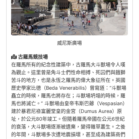
威尼斯廣場
古羅馬競技場
在羅馬所有的紀念性建築中，古羅馬大斗獸場令人嘆
為觀止。這里曾是角斗士們性命相搏、死囚們與餓獅
苦斗的地方，也是永恆之羅馬的偉大象征所在。英國
歷史學家比德（Beda Venerabilis）曾寫道：“斗獸場
矗立的時候，羅馬也將存在；斗獸場坍塌的時候，羅
馬也將滅亡。” 斗獸場由皇帝韦斯巴薌（Vespasian）
建於暴君尼祿富麗堂皇的金宮（Dumus Aurea）原
址，於公元80年竣工。但隨着羅馬帝國在公元6世紀
的衰落，大斗獸場逐漸被遺棄，變得雜草叢生。之後
的年間，斗獸場多次遭地震損壞，甚至成為建築商們