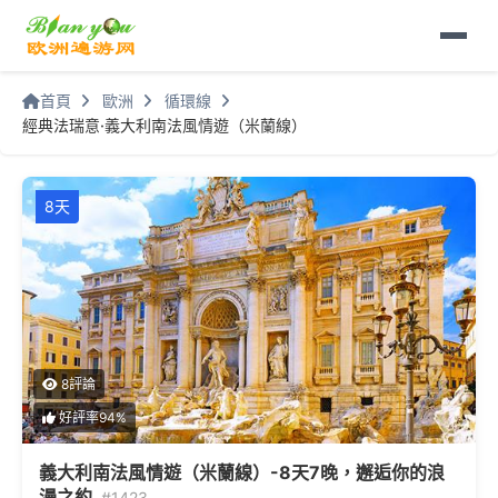
首頁
歐洲
循環線
經典法瑞意·義大利南法風情遊（米蘭線）
8天
8評論
好評率94%
義大利南法風情遊（米蘭線）-8天7晚，邂逅你的浪
漫之約
#1423