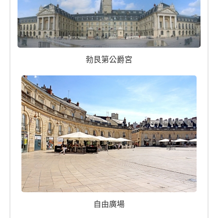
勃艮第公爵宮
自由廣場