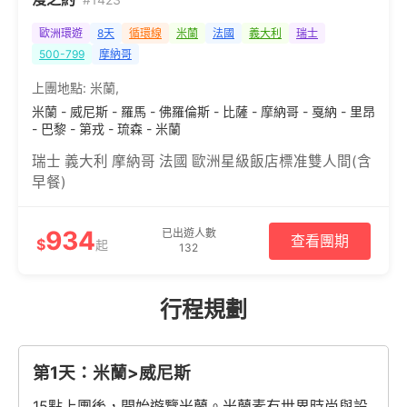
歐洲環遊
8天
循環線
米蘭
法國
義大利
瑞士
500-799
摩納哥
上團地點:
米蘭
,
米蘭 - 威尼斯 - 羅馬 - 佛羅倫斯 - 比薩 - 摩納哥 - 戛納 - 里昂
- 巴黎 - 第戎 - 琉森 - 米蘭
瑞士 義大利 摩納哥 法國 歐洲星級飯店標准雙人間(含
早餐)
934
已出遊人數
查看團期
$
起
132
行程規劃
第1天：米蘭>威尼斯
15點上團後，開始遊覽米蘭。米蘭素有世界時尚與設