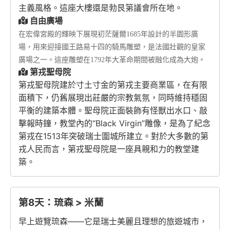
主義風格。這座大樓還是勃艮第議會所在地。
自由廣場
在宏偉宮殿的輝映下展現初茫薩爾1685年設計的半園形廣
場，用來迎接國王路易十四的騎馬雕塑，是法國壯觀的皇家
廣場之一。這座雕塑在1792年大革命期間被融化成為大炮。
第戎聖母院
第戎聖母院建於寸土寸金的第戎主要商業區，在有限
面積下，仍舊展現出莊嚴的宗教氣氛，同時維持穩固
平衡的建築本體。聖母院正面裝飾有怪獸出水口、敲
擊報時鐘，教堂內的“Black Virgin”雕像，是為了紀念
第戎在1513年突破瑞士圍城所建立。對於大多數的第
戎人民而言，第戎聖母院是一座具親和力的教堂建
築。
第8天：琉森 > 米蘭
早上遊覽琉森——它是瑞士美麗且理想的旅遊城市，