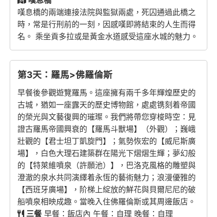
嘆息橋
嘆息橋的兩端連接法院與監獄兩處，死囚通過此橋之
時，常是行刑前的一刻，因感嘆即將結束的人生而得
名。 乘坐貢多拉或是黃金水道感受這座水城的魅力。
第3天：羅馬>佛羅倫斯
早餐後參觀遊覽羅馬。這座擁有兩千多年輝煌歷史的
古城，猶如一座露天的歷史博物館，處處镌刻着帝國
的榮光與文藝復興的璀璨。我們將帶您穿梭時空：見
證古羅馬帝國興衰的【羅馬斗獸場】（外觀）；巍峨
壯觀的【君士坦丁凱旋門】；氣勢恢宏的【威尼斯廣
場】，白色大理石建築群在陽光下熠熠生輝；夢幻般
的【特萊維噴泉（許願池）】，巴洛克風格的雕塑與
澄澈的泉水共同演繹着永恆的藝術魅力；浪漫優雅的
【西班牙廣場】，阶梯上綻放的鮮花與貝爾尼尼的破
船噴泉相映成趣。當晚入住佛羅倫斯或其周邊飯店。
三餐
早餐：飯店內 午餐：自理 晚餐：自理