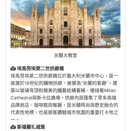
米蘭大教堂
埃馬努埃萊二世拱廊橋
埃馬努埃萊二世拱廊橋位於義大利米蘭市中心，是一
座建於19世紀的購物拱廊，被譽為“米蘭的客廳”。建
築以玻璃穹頂和精美的鐵藝結構著稱，連接着
Milan
Cathedral
與斯卡拉廣場。拱廊內部匯集了眾多高端
品牌商店、咖啡館與餐廳，是米蘭時尚與歷史融合的
代表性地標，也是遊客體驗城市氛圍的重要打卡地之
一。
斯福爾扎城堡