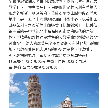
早餐後遊覽徐志摩筆下的翡冷翠，參觀【聖母百花大
教堂】、【領主廣場】。佛羅倫斯是義大利有着驚人
風光的托斯卡納區首府，位於亞平寧山脈中段西麓盆
地中。是十五至十六世紀歐洲的藝術中心，以美術工
藝品著稱。之後前往比薩遊覽【比薩斜塔】，比薩值
得一看的是中世紀地中海海運都市繁盛時代的建築
物，而這些紀念性建築群集的大教堂廣場則被稱為“奇
跡廣場”，給人的感覺完全不同於義大利其他都市的廣
場，那散布着白色大理石的歷史建築物，洋溢着明
朗、輕快的氣息。當晚入住聖雷莫或其周邊飯店。
三餐
早餐：飯店內 午餐：自理 晚餐：自理
住宿
聖雷莫或其周邊飯店