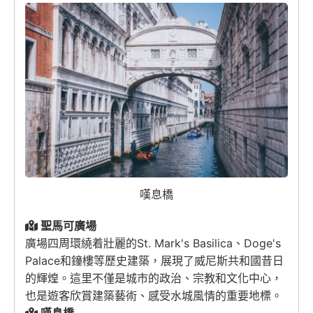
嘆息橋
聖馬可廣場
廣場四周環繞着壯麗的
St. Mark's Basilica
、
Doge's
Palace
和鐘樓等歷史建築，展現了威尼斯共和國昔日
的輝煌。這里不僅是城市的政治、宗教和文化中心，
也是遊客欣賞建築藝術、感受水城風情的重要地標。