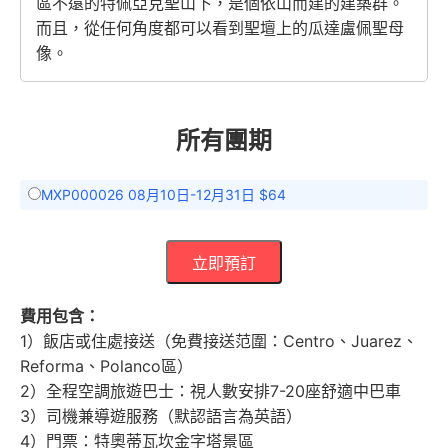
區不遠的特佩亞克聖山下，是個依山而建的建築群。
而且，從任何角度都可以看到聖壇上的瓜達盧佩聖母
像。
所有團期
MXP000026 08月10日-12月31日 $64
立即預訂
費用包含：
1）飯店或住處接送（免費接送范圍：Centro、Juarez、
Reforma、Polanco區）
2）全程空調旅遊巴士：視人數安排7-20座舒適中巴車
3）司機兼導遊服務（默認語言為英語）
4）門票：特奧蒂瓦坎金字塔景區