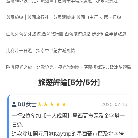
塞爾維亞波士尼亞旅遊團 | 巴爾干半島深度遊 | 小眾歐洲遊
英國旅遊 | 英國旅行社 | 英國跟團遊_英國自由行_英國一日遊
西班牙葡萄牙旅遊,西葡旅行團,西葡旅遊線路,伊比利亞半島旅遊
比利時一日遊 | 探索中世紀古城風情
歐洲極光之旅・北歐追光 - 極光旅遊團 - 芬蘭挪威瑞典破冰船體驗
旅遊評論[5分/5分]
DU女士
★
★
★
★
★
2025-07-13
一行2位參加【一人成團】墨西哥市區及金字塔一
日遊:
這次參加開元周遊Kaytrip的墨西哥市區及金字塔