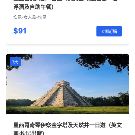
浮潛及自助午餐）
坎昆-女人島-坎昆
$91
立即訂購
1天
墨西哥奇琴伊察金字塔及天然井一日遊（英文
團·坎昆出發）