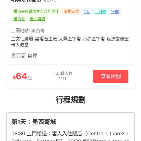
墨西哥旅遊局官方合作伙伴
當地玩樂
1天
一日遊
1-99
墨西哥
墨西哥城
上團地點:
墨西哥
,
三文化廣場-黑曜石工廠-太陽金字塔-月亮金字塔-瓜達盧佩聖
母大教堂
墨西哥 自理
64
已出遊人數
查看團期
$
起
1111
行程規劃
第1天：墨西哥城
08:30 上門接送：客人入住飯店（Centro、Juarez、