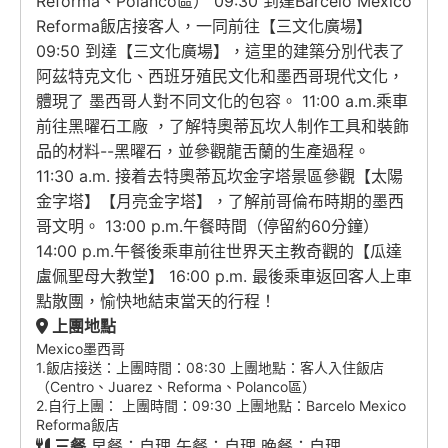
Reforma、Polanco區） 09:30 到達Barcelo Mexico
Reforma飯店接客人，一同前往【三文化廣場】
09:50 到達【三文化廣場】，這里的建築分別代表了
阿茲特克文化、西班牙殖民文化和墨西哥現代文化，
體現了 墨西哥人對不同文化的包容。 11:00 a.m.乘車
前往黑曜石工廠 ，了解特奧蒂瓦坎人制作工具和裝飾
品的材料--黑曜石，並參觀龍舌蘭的生產過程。
11:30 a.m. 接着去特奧蒂瓦坎金字塔景區參觀【太陽
金字塔】【月亮金字塔】，了解前哥倫布時期的墨西
哥文明。 13:00 p.m.午餐時間（停留約60分鐘）
14:00 p.m.午餐後乘車前往世界天主教奇觀的【瓜達
盧佩聖母大教堂】 16:00 p.m. 最後乘車返回客人上車
點散團，愉快地結束當天的行程！
上團地點
Mexico墨西哥
1.飯店接送：上團時間：08:30 上團地點：客人入住飯店
（Centro、Juarez、Reforma、Polanco區）
2.自行上團： 上團時間：09:30 上團地點：Barcelo Mexico
Reforma飯店
三餐
早餐：自理 午餐：自理 晚餐：自理