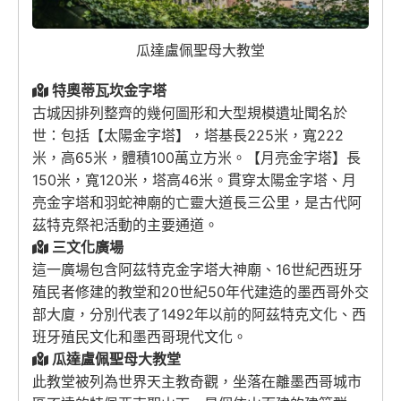
瓜達盧佩聖母大教堂
特奧蒂瓦坎金字塔
古城因排列整齊的幾何圖形和大型規模遺址聞名於
世：包括【太陽金字塔】，塔基長225米，寬222
米，高65米，體積100萬立方米。【月亮金字塔】長
150米，寬120米，塔高46米。貫穿太陽金字塔、月
亮金字塔和羽蛇神廟的亡靈大道長三公里，是古代阿
茲特克祭祀活動的主要通道。
三文化廣場
這一廣場包含阿茲特克金字塔大神廟、16世紀西班牙
殖民者修建的教堂和20世紀50年代建造的墨西哥外交
部大廈，分別代表了1492年以前的阿茲特克文化、西
班牙殖民文化和墨西哥現代文化。
瓜達盧佩聖母大教堂
此教堂被列為世界天主教奇觀，坐落在離墨西哥城市