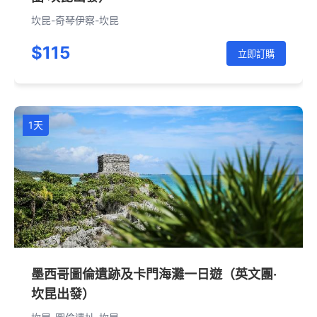
坎昆-奇琴伊察-坎昆
$115
立即訂購
1天
墨西哥圖倫遺跡及卡門海灘一日遊（英文團·
坎昆出發）