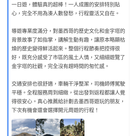
一日遊，體驗真的超棒！一人成團的安排特別貼
心，完全不用為湊人數發愁，行程靈活又自在。
導遊專業度滿分，對墨西哥的歷史文化和金字塔的
背景故事了如指掌，講解生動有趣，讓原本略顯枯
燥的歷史變得鮮活起來。整個行程節奏把控得很
好，既充分感受了市區的風土人情，又細細遊覽了
金字塔的壯觀，完全沒有趕時間的匆忙感。
交通安排也很舒適，車輛干淨整潔，司機師傅駕駛
平穩。全程服務周到細緻，從出發到返程都讓人覺
得很安心。真心推薦給計劃去墨西哥遊玩的朋友，
下次有機會還會選擇開元周遊的行程！