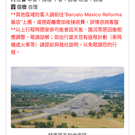
住宿
自理
**其他區域的客人請前往“Barcelo Mexico Reforma
飯店”上團，或視距離需加收接送費，詳情咨詢客服
**以上行程時間安排可能會因天氣、路況等原因做相
應調整，敬請諒解；如出行當天您有返程計劃（乘飛
機或火車等）請提前與我社說明，以免耽誤您的行
程。