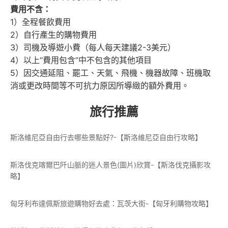
費用不含：
1）全程餐飲費用
2）自行產生的購物費用
3）司機及導遊小費（每人每天建議2-3美元）
4）以上“費用包含”中不包含的其他項目
5）因交通延阻、罷工、天氣、飛機、機器故障、班機取
消或更改時間等不可抗力原因所導緻的額外費用。
旅行推薦
斯洛維尼亞自由行去哪些景點好?-【斯洛維尼亞自由行攻略】
斯洛伐克喀爾巴阡山脈的迷人景色(圖片)欣賞-【斯洛伐克攝影攻
略】
匈牙利布達佩斯旅遊購物好去處：瓦茨大街-【匈牙利購物攻略】