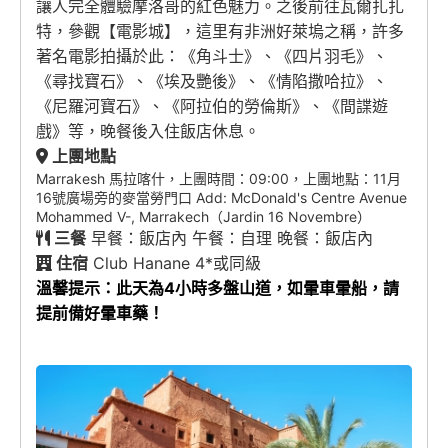
讓人完全體驗摩洛哥的紅色魅力。之後前往瓦爾扎扎
特，參觀【電影城】，這里有非洲好萊塢之稱，許多
著名電影拍攝於此：《角斗士》、《四片羽毛》、
《尋找寶石》、《埃及艷後》、《情陷撒哈拉》、
《尼羅河寶石》、《阿拉伯的勞倫斯》、《間諜遊
戲》等，晚餐後入住飯店休息。
上團地點
Marrakesh 馬拉喀什，上團時間：09:00，上團地點：11月
16號廣場旁的麥當勞門口 Add: McDonald's Centre Avenue
Mohammed V-, Marrakech（Jardin 16 Novembre）
三餐
早餐：飯店內 午餐：自理 晚餐：飯店內
住宿
Club Hanane 4*或同級
溫馨提示：此天為4小時多盤山道，如暈車暈船，請
提前備好暈車藥！