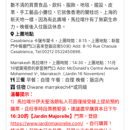
數不清的買賣食品、飲料、服飾、地毯、擺設、皮
革、手工藝品小攤位，它就像香港的蘭桂坊、上海的
新天地一樣，因為有此廣場，馬拉喀什有了無窮生命
力。晚餐後入住飯店休息。
上團地點
Casablanca 卡薩布蘭卡，上團時間：8:15，上團地點：新龍
門中餐廳門口(喜來登飯店南50米) Add: 8-10 Rue Chaouia
Casablanca, Tel:00212 0522450896.
Marrakesh 馬拉喀什，上團時間：14:30，上團地點：11月
16號廣場旁的麥當勞門口 Add: McDonald's Centre Avenue
Mohammed V-, Marrakech（Jardin 16 Novembre）
三餐
早餐：自理 午餐：自理 晚餐：飯店內
住宿
Diwane marrakech4*或同級
溫馨提示：
1）馬拉喀什伊夫聖洛朗私人花園僅接受線上提前預約
購票，且旺季時段票務緊張，建議盡早購買本日下午
16:30的【Jardin Majorelle】
門票，登錄
https://www.jardinmajorelle.com/
，自行購買！