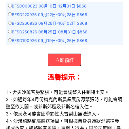
BFSD000023 08月10日-12月31日 $868
BFSD220926 09月22日-09月28日 $868
BFSD260926 09月26日-10月02日 $868
BFSD250826 08月25日-08月31日 $868
BFSD190926 09月19日-09月25日 $868
立即預訂
溫馨提示：
1、
舍夫沙萬客房緊張，可能會調整入住到特土安。
2、如遇每年4月份梅克內斯農業展房源緊張時，可能會調
整至依芙蘭、或菲斯郊區及菲斯名宿入住。
3、依芙漢可能會因季節性大雪封山無法進入。
4、沙漠騎駱駝屬贈送項目，可根據自身身體狀況選擇參
加或放棄，騎駱駝有風險，屬個人行為，同公司無關，建