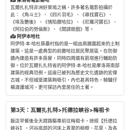
瓦爾扎扎特非洲好萊塢之稱，許多著名電影拍攝於
此：《角斗士》、《四片羽毛》、《尋找寶石》、
《埃及艷後》、《情陷撒哈拉》、《尼羅河寶石》、
《阿拉伯的勞倫斯》、《間諜遊戲》等。
阿伊本哈杜
阿伊特·本·哈杜築壘村指的是一組由高牆圍起來的土制
建築，這是一處典型的前撒哈拉居民聚居區。在防御
牆內建造有許多房屋，同時四周還有箭塔進行輔助防
御。位於瓦爾扎扎特省的阿伊特·本·哈杜是摩洛哥南部
建築的經典范例。這座已被列為歷史文化遺跡的宏偉
古城，不但城堡建築夠吸引，內也甚具特色，騎驢仔
橫渡護城河，更可探訪內里居住的土著。
第3天：瓦爾扎扎特>托德拉峽谷>梅祖卡
飯店早餐後全天趕路驅車前往梅祖卡，途經【托德拉
峽谷】，河谷底部的河床上青翠的柳樹、花草、及各