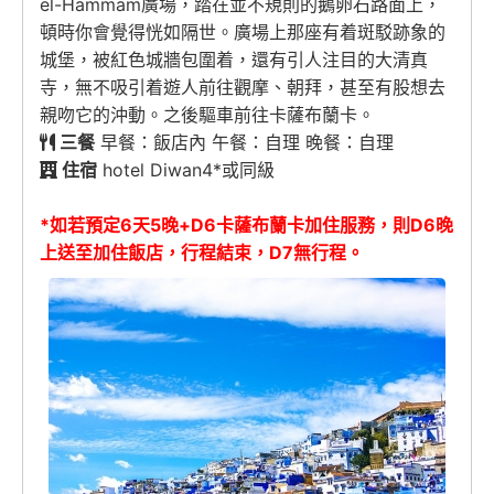
el-Hammam廣場，踏在並不規則的鵝卵石路面上，
頓時你會覺得恍如隔世。廣場上那座有着斑駁跡象的
城堡，被紅色城牆包圍着，還有引人注目的大清真
寺，無不吸引着遊人前往觀摩、朝拜，甚至有股想去
親吻它的沖動。之後驅車前往卡薩布蘭卡。
三餐
早餐：飯店內 午餐：自理 晚餐：自理
住宿
hotel Diwan4*或同級
*如若預定6天5晚+D6卡薩布蘭卡加住服務，則D6晚
上送至加住飯店，行程結束，D7無行程。