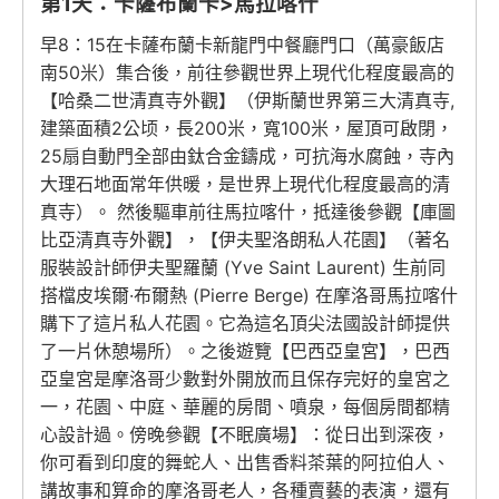
第1天：卡薩布蘭卡>馬拉喀什
早8：15在卡薩布蘭卡新龍門中餐廳門口（萬豪飯店
南50米）集合後，前往參觀世界上現代化程度最高的
【哈桑二世清真寺外觀】（伊斯蘭世界第三大清真寺,
建築面積2公顷，長200米，寬100米，屋頂可啟閉，
25扇自動門全部由鈦合金鑄成，可抗海水腐蝕，寺內
大理石地面常年供暖，是世界上現代化程度最高的清
真寺）。 然後驅車前往馬拉喀什，抵達後參觀【庫圖
比亞清真寺外觀】，【伊夫聖洛朗私人花園】（著名
服裝設計師伊夫聖羅蘭 (Yve Saint Laurent) 生前同
搭檔皮埃爾·布爾熱 (Pierre Berge) 在摩洛哥馬拉喀什
購下了這片私人花園。它為這名頂尖法國設計師提供
了一片休憩場所）。之後遊覽【巴西亞皇宮】，巴西
亞皇宮是摩洛哥少數對外開放而且保存完好的皇宮之
一，花園、中庭、華麗的房間、噴泉，每個房間都精
心設計過。傍晚參觀【不眠廣場】：從日出到深夜，
你可看到印度的舞蛇人、出售香料茶葉的阿拉伯人、
講故事和算命的摩洛哥老人，各種賣藝的表演，還有