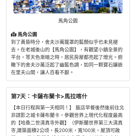
馬角公園
馬角公園
到了黃昏時分，舍夫沙萬籠罩的藍顏似乎也未見褪
去。在老城後山的【馬角公園】，有觀望小鎮全景的
平台，等天色漸暗之時，居民房屋都亮起了燈光。俯
瞰下的舍夫沙萬泛起了幽藍色調，如同一颗寶石鑲嵌
在里夫山間，讓人百看不厭。
第7天：卡薩布蘭卡>馬拉喀什
【本日行程與第一天相同！】 飯店早餐後然後前往北
非諜影之城卡薩布蘭卡，參觀世界上現代化程度最高
的【哈桑二世清真寺外觀】（伊斯蘭世界第三大清真
寺,建築面積2公顷，長200米，寬100米，屋頂可啟