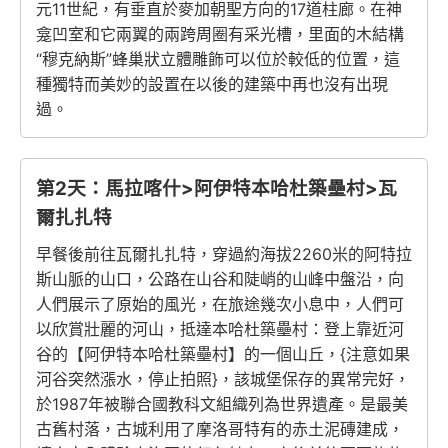
元11世紀，有垂直於麥加朝聖方向的17道柱廊。在神
龛凹室和它兩翼的兩跨周圈有采光槽，里面的木結構
“穆克納斯”蜂巢狀立體雕飾可以位於較低的位置，這
種獨特而美妙的設置在以後的建築中再也沒有出現
過。
第2天：馬拉喀什>阿伊特本哈杜築壘村>瓦
爾扎扎特
早餐後前往瓦爾扎扎特，穿過約海拔2260米的阿特拉
斯山脈的山口，公路在山谷和陡峭的山峰中盤沿，向
人們展示了原始的風光，在旅途幾次小息中，人們可
以欣賞壯麗的河山，抵達本哈杜築壘村：登上靠近河
谷的【阿伊特本哈杜築壘村】的一個山丘，{注意如果
河谷突然漲水，停止拍照}，該城堡保存的異常完好，
於1987年被聯合國教科文組織列為世界遺產。是最美
古舊村落，古城利用了摩洛哥特有的赤土泥磚建成，