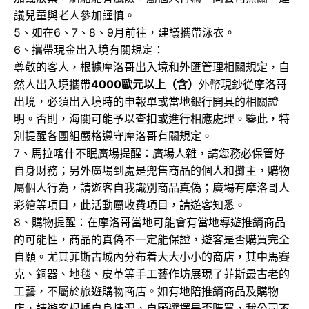
議兒童與老人參加謹慎。
5、如在6、7、8、9月前往，建議攜帶泳衣。
6、攜帶現金出入境有關規定：
尊敬的客人，根據摩洛哥出入境和外匯管理相關規定，自
然人出入境攜帶
4000歐元以上（含）
外幣現鈔從摩洛哥
出境，必須出入境時的申報單或當地銀行開具的相關證
明。否則，海關可能予以查扣或進行相應處理。鑒此，特
別提醒各團組嚴格遵守摩洛哥有關規定。
7、馬拉喀什不眠廣場提醒：廣場人雜，請您務必保管好
自身財務；另外廣場到處是兜售商品的個人和攤主，購物
屬個人行為，請遊客自我識別商品真偽；廣場有摩洛哥人
彩繪等項目，此活動屬收費項目，請遊客知悉。
8、購物提醒：在摩洛哥當地可能會有當地導遊推銷商品
的可能性，商品的真偽不一定能保證，遊客是否購買完全
自願。尤其菲斯古城內分布着大大小小的商店，其中馬賽
克、銅器、地毯、皮革等手工藝作坊展現了菲斯最古老的
工藝，不屬於旅遊購物商店。如有地陪推銷商品及購物
店，請遊客根據自身情況，自願選擇是否購買，我公司不