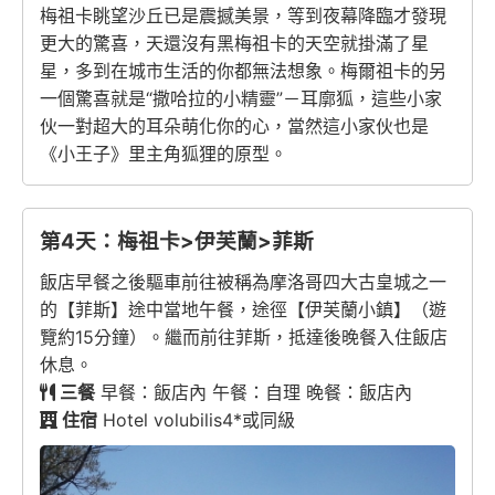
梅祖卡眺望沙丘已是震撼美景，等到夜幕降臨才發現
更大的驚喜，天還沒有黑梅祖卡的天空就掛滿了星
星，多到在城市生活的你都無法想象。梅爾祖卡的另
一個驚喜就是“撒哈拉的小精靈”－耳廓狐，這些小家
伙一對超大的耳朵萌化你的心，當然這小家伙也是
《小王子》里主角狐狸的原型。
第4天：梅祖卡>伊芙蘭>菲斯
飯店早餐之後驅車前往被稱為摩洛哥四大古皇城之一
的【菲斯】途中當地午餐，途徑【伊芙蘭小鎮】（遊
覽約15分鐘）。繼而前往菲斯，抵達後晚餐入住飯店
休息。
三餐
早餐：飯店內 午餐：自理 晚餐：飯店內
住宿
Hotel volubilis4*或同級