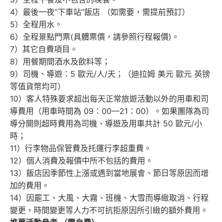
4）最後一夜“下車站”飯店 （如需要，需提前預訂）
5）全程用水。
6）全程景點門票(具體票價，請參照行程報價)。
7）其它自費項目。
8）用餐期間酒水及飲料等；
9）司機、導遊：5 歐元/人/天；（迪拉姆 美元 歐元 英镑
等值貨幣均可）
10）客人特殊要求超出每天正常旅遊活動以外的用車和司
導費用（用車時間為 09：00—21：00）。如果團隊為司
導分開則超時費用為司機、導遊及用車共計 50 歐元/小
時；
11）行李物品保管費及托運行李超重費。
12）個人消費及報價中所不包括的費用。
13）飯店因季節性上漲或遇到當地展會、節日等原因而增
加的費用。
14）因罷工、大風、大霧、班機、大雪而導緻取消、行程
變更，時間變更等人力不可抗拒原因所引緻的額外費用。