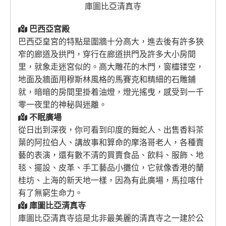
庫圖比亞清真寺
巴西亞宮殿
巴西亞皇宮的特點是圍牆十分高大，進去後有許多狹
窄的廊道及拱門，穿行在廊道拱門及許多大小房間
里，就象走迷宮似的。高大雕花的木門，窗欞镂空，
地面及牆面用穆斯林風格的馬賽克和精細的石雕鋪
就，暗暗的房間里掛着油燈，燈光搖曳，感受到一千
零一夜里的神秘與迷離。
不眠廣場
從日出到深夜，你可看到印度的舞蛇人、出售香料茶
葉的阿拉伯人、講故事和算命的摩洛哥老人，各種賣
藝的表演，還有數不清的買賣食品、飲料、服飾、地
毯、擺設、皮革、手工藝品小攤位，它就像香港的蘭
桂坊、上海的新天地一樣，因為有此廣場，馬拉喀什
有了無窮生命力。
庫圖比亞清真寺
庫圖比亞清真寺這是北非最美麗的清真寺之一建於公