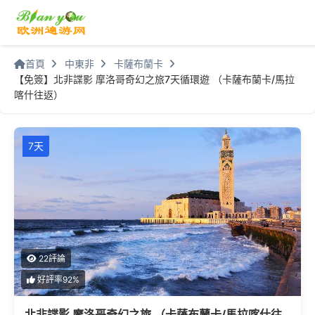
首頁
中東非
卡薩布蘭卡
【免簽】北非諜影 摩洛哥奇幻之旅7天循環遊 （卡薩布蘭卡/馬拉
喀什往返）
7天
22評論
好評率92%
北非諜影 摩洛哥奇幻之旅 （卡薩布蘭卡/馬拉喀什往