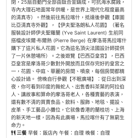
閉，25扇自動門全部由鈦合金鑄成，可抗海水腐蝕，
寺內大理石地面常年供暖，是世界上現代化程度最高
的清真寺）。然後前往馬拉喀什，抵達後參觀【庫圖
比亞清真寺外觀】，【伊夫聖洛朗私人花園】（著名
服裝設計師伊夫聖羅蘭 (Yve Saint Laurent) 生前同
搭檔皮埃爾·布爾熱 (Pierre Berge) 在摩洛哥馬拉喀什
購下了這片私人花園。它為這名頂尖法國設計師提供
了一片休憩場所）。之後遊覽【巴西亞皇宮】，巴西
亞皇宮是摩洛哥少數對外開放而且保存完好的皇宮之
一，花園、中庭、華麗的房間、噴泉，每個房間都精
心設計過。 傍晚自行參觀【不眠廣場】：從日出到深
夜，你可看到印度的舞蛇人、出售香料茶葉的阿拉伯
人、講故事和算命的摩洛哥老人，各種賣藝的表演，
還有數不清的買賣食品、飲料、服飾、地毯、擺設、
皮革、手工藝品小攤位，它就像香港的蘭桂坊、上海
的新天地一樣，因為有此廣場，馬拉喀什有了無窮生
命力。
三餐
早餐：飯店內 午餐：自理 晚餐：自理