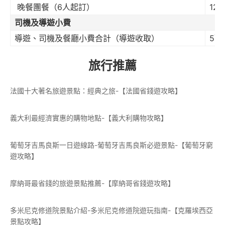
晚餐團餐（6人起訂）
12
司機及導遊小費
導遊、司機及餐廳小費合計（導遊收取）
5歐
旅行推薦
法國十大著名旅遊景點：經典之旅-【法國省錢遊攻略】
義大利最經濟實惠的購物地點-【義大利購物攻略】
葡萄牙吉馬良斯一日遊線路-葡萄牙吉馬良斯必遊景點-【葡萄牙窮
遊攻略】
摩納哥最省錢的旅遊景點推薦-【摩納哥省錢遊攻略】
多米尼克修道院景點介紹-多米尼克修道院遊玩指南-【克羅埃西亞
景點攻略】