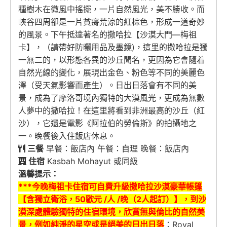
種樹木在微風中搖擺，一片自然風光，美不勝收。而
峽谷四周卻是一片貧瘠荒涼的紅棕色，形成一道奇妙
的風景。下午抵達著名的撒哈拉【沙漠大門—梅祖
卡】，（請帶好防曬用品及墨鏡)，這里的撒哈拉是獨
一無二的，以形態各異的沙丘聞名，更因為它會隨着
自然光線的變化，展現出金色、粉色等不同的美麗色
澤（受天氣影響而產生）。日出日落會有不同的美
景，成為了摩洛哥境內獨特的大漠風光，更成為無數
人夢中的撒哈拉！在這里將看到非洲最高的沙丘（紅
沙），它還是電影《阿拉伯的勞倫斯》的拍攝地之
一。晚餐後入住飯店休息。
三餐
早餐：飯店內 午餐：自理 晚餐：飯店內
住宿
Kasbah Mohayut 或同級
溫馨提示：
***今晚梅祖卡住宿可自費升級撒哈拉沙漠豪華帳篷
【含獨立衛浴，5
0歐元
/
人
/晚（2人起訂）】
，到沙
漠深處體驗獨特的住宿環境，欣賞無與倫比的自然美
景，例如純淨的星空或是絕美的日出日落
：Royal