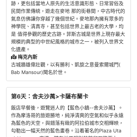
跡，更包括當地人原先的生活意識形態、日常習俗及
民間作業傳統，遊走在麥地 那的街巷間，中古時代的
氣息仿佛讓你穿越了幾個世紀。麥地那內擁有眾多的
神學院、清真寺，甚至包括世界上最古老的大學，均
是 值得參觀的歷史古跡。菲斯古城是世界上現存最大
規模的典型的中世紀風格的城市之一，被列入世界文
化遺產。
梅克內斯
古城牆雄偉壯觀，以有勝利、凱旋之意曼索爾城門(
Bab Mansour)聞名於世。
第6天：舍夫沙萬>卡薩布蘭卡
飯店早餐後，遊覽迷人的【藍色小鎮--舍夫沙萬】。
作為摩洛哥的旅遊勝地，純淨清爽的空氣和似乎永遠
為藍色的天空，與錯落有緻的阿拉伯城市交相輝映，
勾勒出一幅天然的藍色畫卷。沿着著名的Plaza Uta