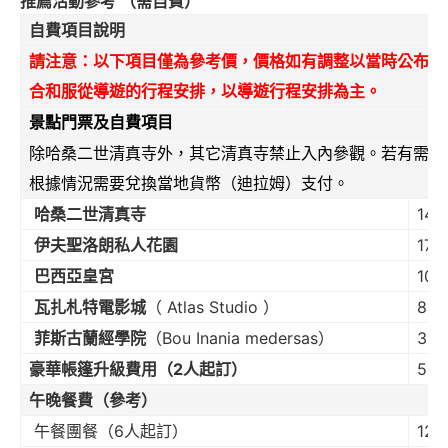
推薦活動參考 （需自費）
自費項目說明
請注意：以下項目僅為參考價，價格如有調整以當時公布為
合和服從導遊的行程安排，以導遊行程安排為主。
景點門票及自費項目
除哈桑二世清真寺外，其它清真寺禁止入內參觀。若有需要
根據情況需要兌換當地貨幣（迪拉姆）支付。
哈桑二世清真寺
14
伊夫聖洛朗私人花園
17
巴西亞皇宮
10
瓦扎札特電影城
（ Atlas Studio ）
80
菲斯古蘭經學院
（Bou Inania medersas）
30
豪華帳篷升級費用（2人起訂）
50
午晚餐費（參考）
午餐團餐（6人起訂）
12