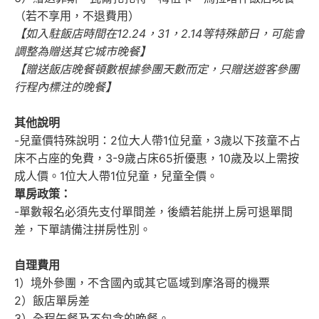
（若不享用，不退費用）
【如入駐飯店時間在1
2.24，
3
1，
2
.14等特殊節日，可能會
調整為贈送其它城市晚餐
】
【贈送飯店晚餐頓數根據參團天數而定，只贈送遊客參團
行程內標注的晚餐】
其他說明
-兒童價特殊說明：2位大人帶1位兒童，3歲以下孩童不占
床不占座的免費，3-9歲占床65折優惠，10歲及以上需按
成人價。1位大人帶1位兒童，兒童全價。
單房政策：
-單數報名必須先支付單間差，後續若能拼上房可退單間
差，下單請備注拼房性別。
自理費用
1）境外參團，不含國內或其它區域到摩洛哥的機票
2）飯店單房差
3）全程午餐及不包含的晚餐。