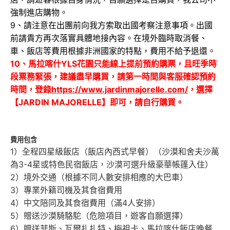
強制進店購物。
9、請注意在出團前向我方索取出國考察注意事項。出國
前請貴方再次落實具體地接內容。在境外臨時取消餐、
車、飯店等費用根據非洲國家的特點，費用不給予退還。
10、馬拉喀什YLS花園只能線上提前預約購票，且旺季時
段票務緊張，建議盡早購買，請第一時間與客服確認預約
時間，登錄
https://www.jardinmajorelle.com/
，選擇
【JARDIN MAJORELLE】即可，請自行購買。
費用包含
1）全程四星級飯店（飯店內西式早餐）（沙漠和舍夫沙萬
為3-4星或特色民宿飯店，沙漠可選升級豪華帳篷入住）
2）境外交通（根據不同人數安排相應的大巴車）
3）專業外籍司機及其食宿費用
4）中文陪同及其食宿費用（滿4人安排）
5）贈送沙漠騎駱駝（危險項目，遊客自願選擇）
6）贈送菲斯、瓦爾扎扎特、梅祖卡、馬拉喀什飯店晚餐