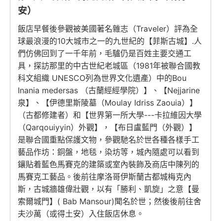
安）
飯店早餐後參觀被美國著名雜志（Traveler）評為全
球最浪漫的10大城市之一的九世紀的【菲斯古城】.人
們仿佛回到了一千年前，毛驢仍是百姓主要交通工
具，探訪那里的中古世紀老城區（1981年被聯合國教
科文組織 UNESCO列為世界文化遺產）中的Bou
Inania medersas （古蘭經經學院）】、【Nejjarine
泉】、【伊德里斯陵墓（Moulay Idriss Zaouia）】
（古都修建者）和【世界第一所大學---卡拉維因大學
（Qarqouiyyin）外觀】，【布日盧藍門（外觀）】
是聯合國重點保護文物，參觀馳名於世各種各樣手工
藝品作坊：銅盤，地毯，染坊等，城內隨處可以看到
鑲貼着藍色馬賽克的建築或室內裝飾及商店中陳列的
馬賽克工藝品。後前往摩洛哥伊斯蘭古都城梅克內
斯，古城牆雄偉壯觀，以有「勝利、凱旋」之意【曼
索爾城門】( Bab Mansour)聞名於世；然後後前往舍
夫沙萬（或得土安）入住飯店休息。