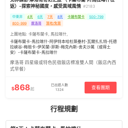
返）-探索神秘國度，感受異域風情
#2183
中東非
4天
6天
7天
8天
卡薩布蘭卡
500-799
800-999
摩洛哥
落地/免簽
上團地點:
卡薩布蘭卡
,
馬拉喀什
,
卡薩布蘭卡-馬拉喀什-阿伊特本哈杜築壘村-瓦爾扎扎特-托德
拉峽谷-梅祖卡-伊芙蘭-菲斯-梅克內斯-舍夫沙萬（或得土
安）-卡薩布蘭卡-馬拉喀什
摩洛哥 四星級或特色民宿飯店標准雙人間（飯店內西
式早餐）
868
已出遊人數
查看團期
$
起
1324
行程規劃