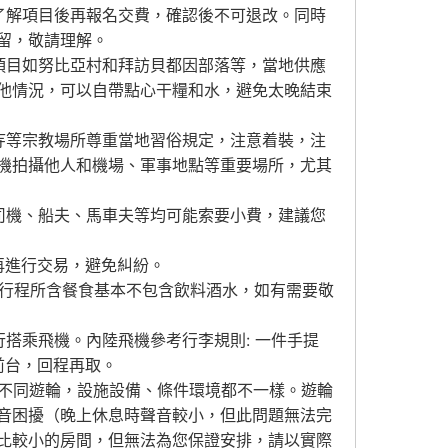
了解項目後再報名交費，確認後不可退改。同時
留，敬請理解。
項目如努比亞村和拜訪貝都因部落等，當地供應
他情況，可以自帶點心干糧和水，避免太晚結束
寺等宗教場所尊重當地習俗規定，注意着裝，注
機拍攝他人和機場、軍事地點等重要場所，尤其
司機、船夫、馬車夫等均可能索要小費，建議您
再進行交易，避免糾紛。
。行程所含餐食基本不包含飲料酒水，如有需要敬
搭乘飛機。內陸飛機參考行李規則: 一件手提
店前台，回程再取。
不同遊輪，設施設備、條件環境都不一樣。遊輪
音困擾（晚上休息時聲音較小，但此問題無法完
比較小的房間，但無法為您保證安排，請以實際