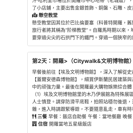
汗·哈利里市場位於開羅市中心地帶（老城區）
了小店鋪，主要出售金銀首飾、銅盤、石雕、皮
懸空教堂
懸空教堂因其位於巴比倫要塞（科普特開羅，舊
旅行者將其稱為“阶梯教堂”。自羅馬時期以來，
要穿過尖尖的石拱門下的鐵門。穿過一個狹窄的
第2天：開羅>（Citywalk&文明博物館
早餐後前往【埃及文明博物館】，深入了解從史前
【蓋爾安德森博物館】，細賞伊斯蘭民居建築與
中的顽強力量。最後在開羅最大購物娛樂綜合體【城市
（1）埃及文明博物館里的木乃伊展館為特殊展
人士慎登。請穿防滑平底鞋，拍照站穩勿後退，
雜，進入時請跟緊導遊，不要隨意亂走，車有時
三餐
早餐：飯店自助餐 午餐：當地餐廳 晚餐
住宿
開羅當地五星級飯店