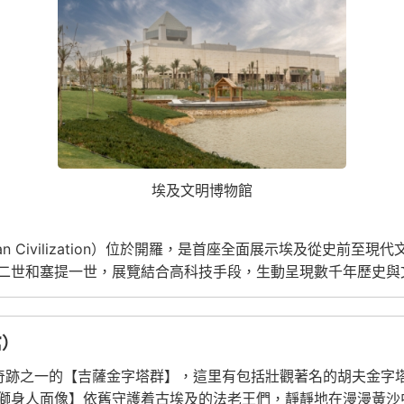
埃及文明博物館
Egyptian Civilization）位於開羅，是首座全面展示埃及
二世和塞提一世，展覽結合高科技手段，生動呈現數千年歷史與
館）
大奇跡之一的【吉薩金字塔群】，這里有包括壯觀著名的胡夫金字
獅身人面像】依舊守護着古埃及的法老王們，靜靜地在漫漫黃沙