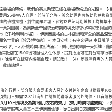
達機場的時候，我們的英文助理已經在機場恭候您的光臨。 【
費用25美金/人自理。若時間允許，英文助理也可協助您兌換貨
前抵達的班機接機，前往開羅老城，參觀12世紀時期薩拉丁為抗
一黃銅圍欄，為奧斯曼帝國統治時期的埃及總督穆罕默德·阿里
市【汗·哈利利市場】，伊斯蘭風格的古朴店鋪和齊全的商品深
名世界的【埃及博物館】。 本日安排：有中文導遊 本日說明： 
最後一天出行。若班機時間均無法滿足，則可選擇提前一天抵達，隨
，通常飯店在15:00後可辦理入住休息，提前抵達可在前台寄存行
KM，晚餐可在飯店內餐廳自理，請知悉！ （4）參觀清真寺的
，敬請諒解。
在紅海的行程，部分飯店會要求客人另外支付跨年宴會派對費用100
費用。如需12.31紅海加住請提前聯系客服另外詢價，非官網
至3月19日是埃及為期1個月左右的齋月（齋月時間可能變動）
，
司機等服務人員基本是伊斯蘭信徒，從日出到日落期間不得吃飯