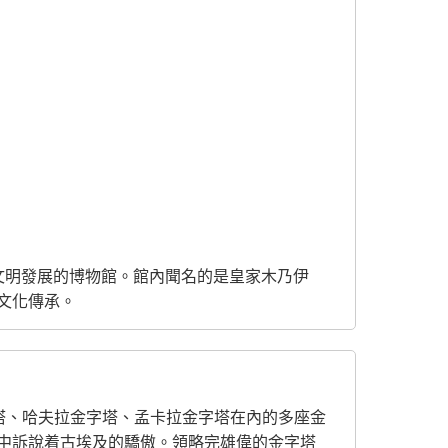
從史前至現代文明發展的博物館。館內聞名的是皇家木乃伊
文化傳承。
塔、哈夫拉金字塔、孟卡拉金字塔在內的多座金
中訴說着古埃及的驕傲。領略完雄偉的金字塔