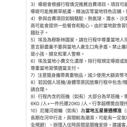
3）導遊會根據行程情況推薦自費項目，項目可
導遊可能推薦草紙畫、精油店等當地特色店鋪，
4）參與自費項目如騎駱駝、熱氣球、潛水、沙
商可能會提供一些餐食和點心，由於當地飲食習
餓肚子。
5）埃及為穆斯林國家，請在行程中尊重當地人
意言辭盡量不要與當地人產生口角矛盾。禁止攜
是小孩、婦女和軍人警察。
6）埃及當地小費文化濃厚，除行程規定導遊或
尊重當地習慣適當支付。
7）注意隨身攜帶貴重物品，減少使用大額貨幣
8）若因個人班機/身體等原因放棄行程中包含/
請自理。
9）行程內含的班機（如有）大部分為早班機，
6KG /人+一件托運20KG /人。行李超標
10）尼羅河遊輪（如有）為
當地五星普通標准
（
長期在河中行走，房間較為潮濕，可能有一定氣
全規避），辦理入住時房間是隨機安排，建議客