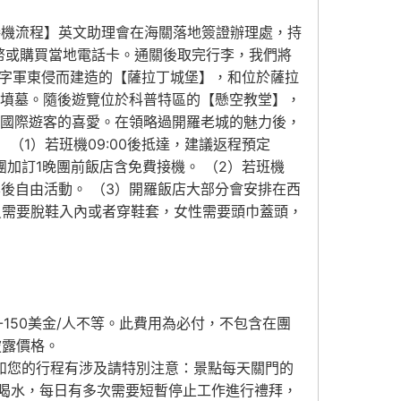
接機流程】英文助理會在海關落地簽證辦理處，持
幣或購買當地電話卡。通關後取完行李，我們將
擊十字軍東侵而建造的【薩拉丁城堡】，和位於薩拉
的墳墓。隨後遊覽位於科普特區的【懸空教堂】，
受國際遊客的喜愛。在領略過開羅老城的魅力後，
（1）若班機09:00後抵達，建議返程預定
團加訂1晚團前飯店含免費接機。 （2）若班機
李後自由活動。 （3）開羅飯店大部分會安排在西
人員需要脫鞋入內或者穿鞋套，女性需要頭巾蓋頭，
-150美金/人不等。此費用為必付，不包含在團
披露價格。
如您的行程有涉及請特別注意：景點每天關門的
喝水，每日有多次需要短暫停止工作進行禮拜，