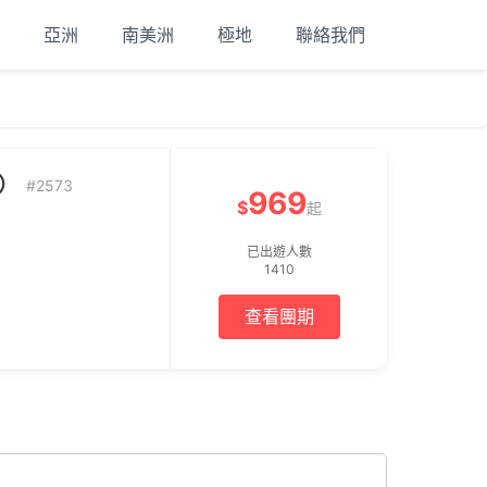
亞洲
南美洲
極地
聯絡我們
）
#2573
969
$
起
已出遊人數
1410
查看團期