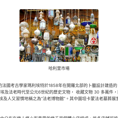
哈利里市場
的法國考古學家瑪利埃特於1858年在開羅北部的卜臘設計建造
埃及法老時代至公元6世紀的歷史文物， 收藏文物 30 多萬件，
埃及人又習慣地稱之為“法老博物館”。其中圖坦卡蒙法老墓葬展