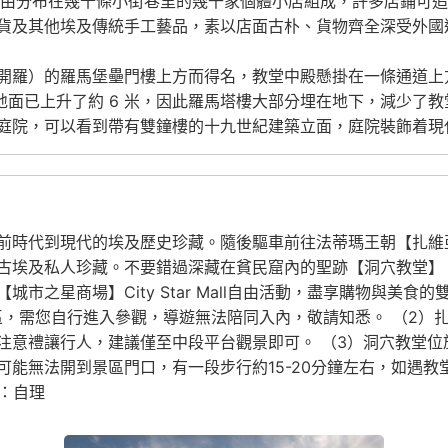
，由分布在幾十條小街巷里的幾千家個體小店組成，許多店鋪可追
貨及其他埃及傳統手工藝品，素以店面古朴、貨物齊全深受外國
開羅）的羅馬堡壘門樓上方而得名，教堂中殿懸掛在一條通道上方
地面已上升了約 6 米，因此羅馬塔樓大部分埋在地下，減少了
庭院，可以看到帶有雙鐘樓的十九世紀建築立面，庭院裝飾着現
）
時代到現代的埃及歷史珍藏。隨後驅車前往法蒂瑪王朝【扎維亞門
古埃及私人珍藏。不要錯過深藏在貧民窟內的聖跡【洞穴教堂】
之星商場】City Star Mall自由活動，盡享購物與美食
區，需您自行進入參觀，導遊無法陪同入內，敬請知悉。 （2）
注意禮讓行人，建議僅至中段平台觀景即可。 （3）洞穴教堂
可能無法開到景區門口，有一段步行約15-20分鐘左右，如遇
：自理