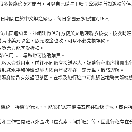
很多餐廳傍晚才開門，可以自己備些干糧；公眾場所如遊輪等停
月28日期間由於中文導遊緊張，每日參團最多會達到15人
中文出團通知書，並組建微信群方便英文助理聯系接機，接機助理
地青睞美元現金，歐元現金也收，可以不必兌換埃磅。
場買票方能享受折扣。
建議攜帶信用卡，導遊也可協助購買。
他客人合並用車，前往不同飯店接送客人，調整行程順序拼團出
體服務水平和硬體設施與國內旅遊存在一定差異，敬請理解。
必隨身攜帶有效護照參團。在埃及旅行途中可能遇當地警察隨機
班機統一接機等情況，可能安排您在機場或前往飯店等候，或直接
活和工作在開羅以外區域（盧克索、阿斯旺）等，因此行程存在