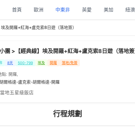
首頁
歐洲
中東非
英愛
美加
紐澳
】埃及開羅+紅海+盧克索8日遊（落地簽）
拼小團 >【經典線】埃及開羅+紅海+盧克索8日遊（落地簽
非
8天
500-799
埃及
開羅
落地/免簽
地點:
開羅
,
-胡爾格達-盧克索-胡爾格達-開羅
 當地五星級飯店
行程規劃