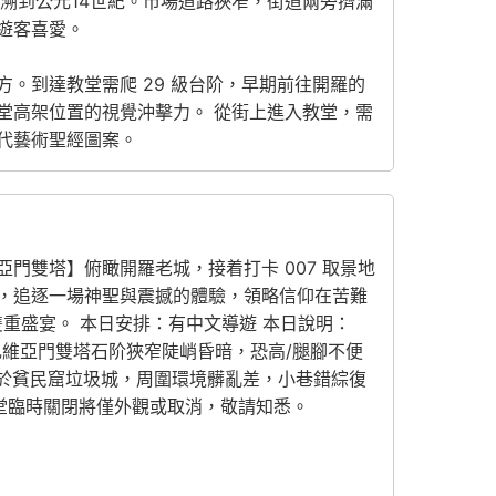
溯到公元14世紀。市場道路狹窄，街道兩旁擠滿
遊客喜愛。
。到達教堂需爬 29 級台阶，早期前往開羅的
教堂高架位置的視覺沖擊力。 從街上進入教堂，需
代藝術聖經圖案。
雙塔】俯瞰開羅老城，接着打卡 007 取景地
，追逐一場神聖與震撼的體驗，領略信仰在苦難
的雙重盛宴。 本日安排：有中文導遊 本日說明：
扎維亞門雙塔石阶狹窄陡峭昏暗，恐高/腿腳不便
位於貧民窟垃圾城，周圍環境髒亂差，小巷錯綜復
教堂臨時關閉將僅外觀或取消，敬請知悉。