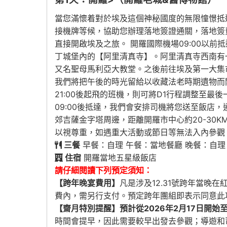
當您滿懷着對於埃及這個神秘國度的無限憧憬抵
接機牌等候，協助您辦理落地簽證通關，落地簽
直接開啟埃及之旅。 開羅國際機場09:00以
丁城堡內的【阿里清真寺】。阿里清真寺西南有
又名聖母馬利亞大教堂。之後前往埃及第一大集
我們將把午後的時光留給以收藏法老時期遺物而聞
21:00後起飛的班機，則可將D1行程調整至
09:00後抵達，我們會安排司機將您送至飯店
郊吉薩金字塔周邊，距離開羅市中心約20-30
以視尊重，如遇重大活動或節日等無法入內參觀
三餐
早餐：自理 午餐：當地餐廳 晚餐：自理
住宿
開羅當地五星級飯店
請仔細閱讀下列預定須知：
【跨年晚宴費用】
凡是涉及12.31號跨年當晚
費內，需另行支付。預定跨年團組即表示同意此項
【齋月特別提醒】預計從2026年2月17日開始
時間會提早，因此需要較早出發去參觀；導遊和