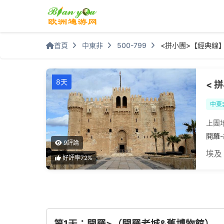
首頁
中東非
500-799
<拼小團>【經典線
8天
< 
中東
上團
開羅
9評論
埃及
好評率72%
第1天：開羅>（開羅老城&舊博物館）