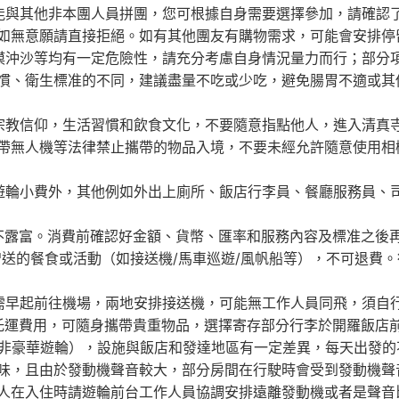
能與其他非本團人員拼團，您可根據自身需要選擇參加，請確認
如無意願請直接拒絕。如有其他團友有購物需求，可能會安排停
漠沖沙等均有一定危險性，請充分考慮自身情況量力而行；部分
慣、衛生標准的不同，建議盡量不吃或少吃，避免腸胃不適或其
宗教信仰，生活習慣和飲食文化，不要隨意指點他人，進入清真
帶無人機等法律禁止攜帶的物品入境，不要未經允許隨意使用相
遊輪小費外，其他例如外出上廁所、飯店行李員、餐廳服務員、
不露富。消費前確認好金額、貨幣、匯率和服務內容及標准之後
贈送的餐食或活動（如接送機/馬車巡遊/風帆船等），不可退費
需早起前往機場，兩地安排接送機，可能無工作人員同飛，須自行
需自理托運費用，可隨身攜帶貴重物品，選擇寄存部分行李於開羅飯
非豪華遊輪），設施與飯店和發達地區有一定差異，每天出發的
味，且由於發動機聲音較大，部分房間在行駛時會受到發動機聲
人在入住時請遊輪前台工作人員協調安排遠離發動機或者是聲音