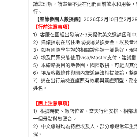
請您理解，請盡量不要在他們面前飲水和用餐，
行。
【春節參團人數提醒】
2026年2月10日至2
【行前注意事項】
1）客服在團組出發前2-3天提供英文邀請函和
2）建議提前在居住地或機場兌換美金，埃及當
3）如有國際學生證的相關證件請一並帶好，現
4）埃及門票只能使用visa/Master支付，
5）本線路為目的地參團，國際散拼，可能與其
6）埃及客觀條件與國內旅遊無法相提並論，整
7）請在出行前檢查護照有效期與簽證類型，務
姓名。
【團上注意事項】
1）根據時間、飯店位置、當天行程安排、相鄰
一個景點與您匯合。
2）中文導遊均為持證埃及人，部分導遊常年生
況。