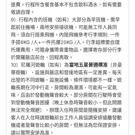
退費。行程所含餐食基本不包含飲料酒水，如有需要
敬請自理。
9）行程內含的班機（如有）大部分為早班機，需早
起前往機場，兩地安排接送機，可能無工作人員同
飛，須自行搭乘飛機。內陸飛機參考行李規則: 一件
手提6KG /人+一件托運20KG /人。行李超標需自理
托運費用，可隨身攜帶貴重物品，選擇寄存部分行李
於開羅飯店前台，回程再取。
10）尼羅河遊輪（如有）為
當地五星普通標准
（非豪
華遊輪），設施與飯店和發達地區有一定差異，每天
出發的不同遊輪，設施設備、條件環境都不一樣。遊
輪長期在河中行走，房間較為潮濕，可能有一定氣
味，且由於發動機聲音較大，部分房間在行駛時會受
到發動機聲音困擾（晚上休息時聲音較小，但此問題
無法完全規避），辦理入住時房間是隨機安排，建議
客人在入住時請遊輪前台工作人員協調安排遠離發動
機或者是聲音比較小的房間，但無法為您保證安排，
請以實際安排為准。