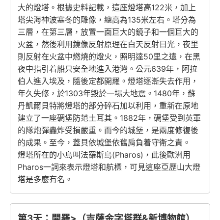
大的燈塔。根據史料記載，這座燈塔高122米，加上
塔尖海神波塞冬的雕像，總高為135米左右。塔分為
三層，在第三層，放置一面巨大的鏡子和一個巨大的
火盆，然後利用鏡像反射原理在白天反射日光，夜里
則反射在火盆中燃燒的燈火，照明達50里之遠，在黑
夜中指引着船只安全地進入港灣。公元639年，阿拉
伯人進入埃及，隨後定都開羅。燈塔逐漸失去作用，
年久失修，於1303年毀於一場大地震。1480年，蘇
丹凱爾貝特將燈塔的部分碎石加以利用，重新在原地
建立了一座碉堡防范土耳其。1882年，碉堡受到英軍
的隊炮彈轟炸受損嚴重。而今的城堡，是兩度修復後
的成果。至今，蓋貝依城堡依舊肩負着守衛之責。
燈塔所在的小島叫法羅斯島(Pharos)，此後歐洲用
Pharos一詞來表示燈塔和航標，可見這座亞歷山大燈
塔是多麼有名。
第3天：開羅>（吉薩金字塔群&新博物館）