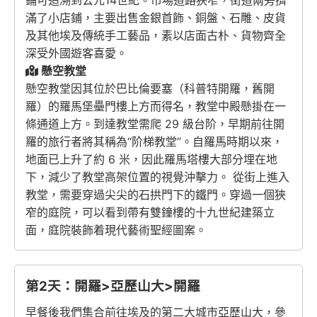
鋪可追溯到公元14世紀。市場道路狹窄，街道兩旁擠
滿了小店鋪，主要出售金銀首飾、銅盤、石雕、皮貨
及其他埃及傳統手工藝品，素以店面古朴、貨物齊全
深受外國遊客喜愛。
懸空教堂
懸空教堂因其位於巴比倫要塞（科普特開羅，舊開
羅）的羅馬堡壘門樓上方而得名，教堂中殿懸掛在一
條通道上方。到達教堂需爬 29 級台阶，早期前往開
羅的旅行者將其稱為“阶梯教堂”。自羅馬時期以來，
地面已上升了約 6 米，因此羅馬塔樓大部分埋在地
下，減少了教堂高架位置的視覺沖擊力。 從街上進入
教堂，需要穿過尖尖的石拱門下的鐵門。穿過一個狹
窄的庭院，可以看到帶有雙鐘樓的十九世紀建築立
面，庭院裝飾着現代藝術聖經圖案。
第2天：開羅>亞歷山大>開羅
早餐後我們集合前往埃及的第二大城市亞歷山大，參