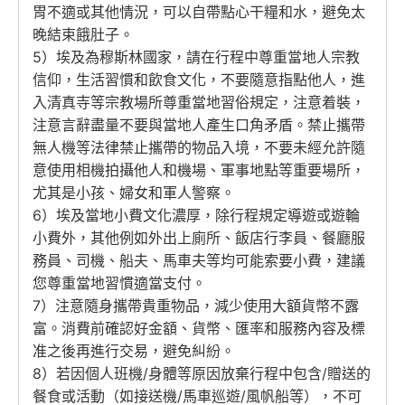
胃不適或其他情況，可以自帶點心干糧和水，避免太
晚結束餓肚子。
5）埃及為穆斯林國家，請在行程中尊重當地人宗教
信仰，生活習慣和飲食文化，不要隨意指點他人，進
入清真寺等宗教場所尊重當地習俗規定，注意着裝，
注意言辭盡量不要與當地人產生口角矛盾。禁止攜帶
無人機等法律禁止攜帶的物品入境，不要未經允許隨
意使用相機拍攝他人和機場、軍事地點等重要場所，
尤其是小孩、婦女和軍人警察。
6）埃及當地小費文化濃厚，除行程規定導遊或遊輪
小費外，其他例如外出上廁所、飯店行李員、餐廳服
務員、司機、船夫、馬車夫等均可能索要小費，建議
您尊重當地習慣適當支付。
7）注意隨身攜帶貴重物品，減少使用大額貨幣不露
富。消費前確認好金額、貨幣、匯率和服務內容及標
准之後再進行交易，避免糾紛。
8）若因個人班機/身體等原因放棄行程中包含/贈送的
餐食或活動（如接送機/馬車巡遊/風帆船等），不可