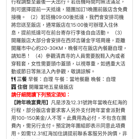
行程調整至最後一天出行。若班機時間均無法滿足，
則可選擇提前一天抵達，隨團加訂1晚團前飯店含免費
接機。 （2）若班機09:00後抵達，我們會安排司機
將您送至飯店，通常飯店在15:00後可辦理入住休
息，提前抵達可在前台寄存行李後自由活動。 （3）
開羅飯店大部分會安排在西郊吉薩金字塔周邊，距離
開羅市中心約20-30KM，晚餐可在飯店內餐廳自理，
請知悉！ （4）參觀清真寺的人員需要脫鞋入內或者
穿鞋套，女性需要頭巾蓋頭，以視尊重，如遇重大活
動或節日等無法入內參觀，敬請諒解。
三餐
早餐：自理 午餐：當地餐廳 晚餐：自理
住宿
開羅當地五星級飯店
請仔細閱讀下列預定須知：
【跨年晚宴費用】
凡是涉及12.31號跨年當晚在紅海的
行程，部分飯店會要求客人另外支付跨年宴會派對費
用100-150美金/人不等。此費用為必付，不包含在團
費內，需另行支付。預定跨年團組即表示同意此項費
用。如需12.31紅海加住請提前聯系客服另外詢價，非