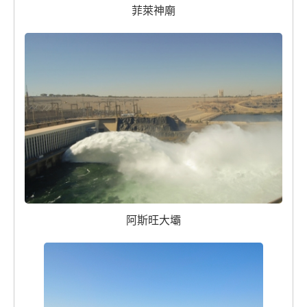
菲萊神廟
阿斯旺大壩