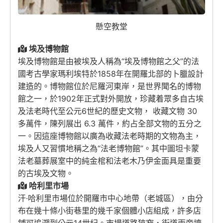
懸空教堂
埃及博物館
埃及博物館是由被埃及人稱為“埃及博物館之父”的法
國考古學家瑪利埃特於1858年在開羅北部的卜臘設計
建造的。博物館位於尼羅河東岸，是世界聞名的博物
館之一，於1902年正式對外開放，珍藏着眾多自古埃
及法老時代至公元6世紀的歷史文物， 收藏文物 30
多萬件，陳列展出 6.3 萬件，約占全部文物的五分之
一。因這座博物館以廣為收藏法老時期的文物為主，
埃及人又習慣地稱之為“法老博物館”。其中圖坦卡蒙
法老墓葬展室中的純金棺和法老木乃伊金面具是重要
的古埃及文物。
哈利里市場
汗·哈利里市場位於開羅市中心地帶（老城區），由分
布在幾十條小街巷里的幾千家個體小店組成，許多店