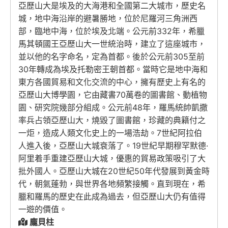
亞歷山大是埃及的大海港和全國第二大城市，歷史名
城，地中海沿岸的避暑勝地，位於尼羅河三角洲西
部，臨地中海，位於埃及北端。公元前332年，希臘
馬其頓國王亞歷山大一世統治時，建立了這座城市，
並以他的名字命名，定為首都。後於公元前305至前
30年轉成為埃及托勒密王朝首都。當時它是地中海和
東方各國貿易和文化交流的中心，擁有歷史上有名的
亞歷山大博學園，它由藏書70萬卷的圖書館、動植物
園、研究院幾部分組成。公元前48年，羅馬統帥凱撒
率兵占領亞歷山大，燒毀了圖書館，珍藏的典籍付之
一炬，造成人類文化史上的一場浩劫。7世紀阿拉伯
人進入後，亞歷山大城衰落了。19世紀早期穆罕默德·
阿里着手重建亞歷山大城，優惠的貿易政策吸引了大
批外國人。亞歷山大城在20世紀50年代發展到黃金時
代，朝氣蓬勃，與世界各地頻繁接觸。直到現在，希
臘和羅馬的歷史在此成為過去，但亞歷山大仍有值得
一遊的價值。
龐貝柱