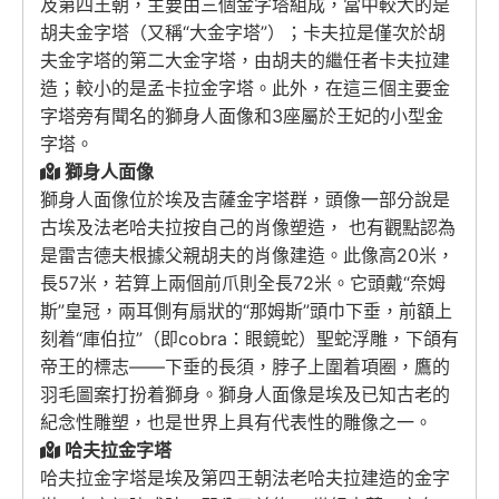
及第四王朝，主要由三個金字塔組成，當中較大的是
胡夫金字塔（又稱“大金字塔”）；卡夫拉是僅次於胡
夫金字塔的第二大金字塔，由胡夫的繼任者卡夫拉建
造；較小的是孟卡拉金字塔。此外，在這三個主要金
字塔旁有聞名的獅身人面像和3座屬於王妃的小型金
字塔。
獅身人面像
獅身人面像位於埃及吉薩金字塔群，頭像一部分說是
古埃及法老哈夫拉按自己的肖像塑造， 也有觀點認為
是雷吉德夫根據父親胡夫的肖像建造。此像高20米，
長57米，若算上兩個前爪則全長72米。它頭戴“奈姆
斯”皇冠，兩耳側有扇狀的“那姆斯”頭巾下垂，前額上
刻着“庫伯拉”（即cobra：眼鏡蛇）聖蛇浮雕，下頜有
帝王的標志——下垂的長須，脖子上圍着項圈，鷹的
羽毛圖案打扮着獅身。獅身人面像是埃及已知古老的
紀念性雕塑，也是世界上具有代表性的雕像之一。
哈夫拉金字塔
哈夫拉金字塔是埃及第四王朝法老哈夫拉建造的金字