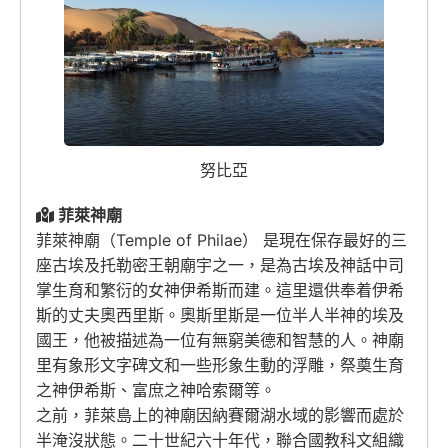
努比亞
菲萊神廟
菲萊神廟（Temple of Philae） 是現在保存最好的三
座古埃及托勒密王朝廟宇之一，是為古埃及神話中司
掌生育和繁衍的女神伊希斯而建。這里還供奉着伊希
斯的丈夫奧西里斯。奧斯里斯是一位半人半神的埃及
國王，他被描述為一位有無窮美德和智慧的人。神廟
里有象形文字碑文和一些形象生動的浮雕，祭奠生育
之神伊希斯、富庶之神哈索爾等。
之前，菲萊島上的神廟因納賽爾湖水域的影響而處於
半淹沒狀態。二十世紀六十年代，聯合國教科文組織