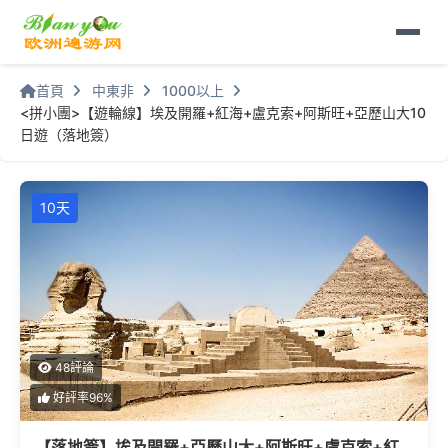
首頁
中東非
1000以上
<拼小團>【遊輪線】埃及開羅+紅海+盧克索+阿斯旺+亞歷山大10
日遊（落地簽）
10天
48評論
好評率96%
【落地簽】埃及開羅+亞歷山大+阿斯旺+盧克索+紅