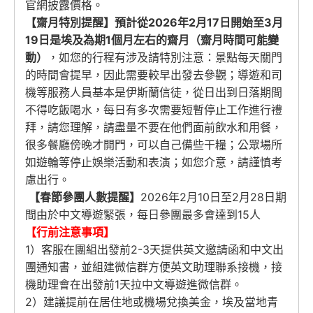
官網披露價格。
【齋月特別提醒】預計從2026年2月17日開始至3月
19日是埃及為期1個月左右的齋月（齋月時間可能變
動）
，如您的行程有涉及請特別注意：景點每天關門
的時間會提早，因此需要較早出發去參觀；導遊和司
機等服務人員基本是伊斯蘭信徒，從日出到日落期間
不得吃飯喝水，每日有多次需要短暫停止工作進行禮
拜，請您理解，請盡量不要在他們面前飲水和用餐，
很多餐廳傍晚才開門，可以自己備些干糧；公眾場所
如遊輪等停止娛樂活動和表演；如您介意，請謹慎考
慮出行。
【春節參團人數提醒】
2026年2月10日至2月28日期
間由於中文導遊緊張，每日參團最多會達到15人
【行前注意事項】
1）客服在團組出發前2-3天提供英文邀請函和中文出
團通知書，並組建微信群方便英文助理聯系接機，接
機助理會在出發前1天拉中文導遊進微信群。
2）建議提前在居住地或機場兌換美金，埃及當地青