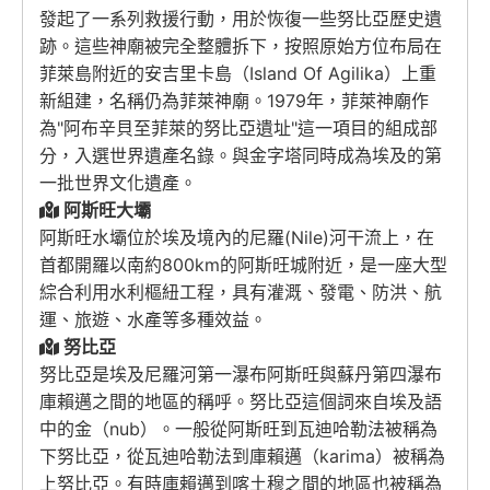
發起了一系列救援行動，用於恢復一些努比亞歷史遺
跡。這些神廟被完全整體拆下，按照原始方位布局在
菲萊島附近的安吉里卡島（Island Of Agilika）上重
新組建，名稱仍為菲萊神廟。1979年，菲萊神廟作
為"阿布辛貝至菲萊的努比亞遺址"這一項目的組成部
分，入選世界遺產名錄。與金字塔同時成為埃及的第
一批世界文化遺產。
阿斯旺大壩
阿斯旺水壩位於埃及境內的尼羅(Nile)河干流上，在
首都開羅以南約800km的阿斯旺城附近，是一座大型
綜合利用水利樞紐工程，具有灌溉、發電、防洪、航
運、旅遊、水產等多種效益。
努比亞
努比亞是埃及尼羅河第一瀑布阿斯旺與蘇丹第四瀑布
庫賴邁之間的地區的稱呼。努比亞這個詞來自埃及語
中的金（nub）。一般從阿斯旺到瓦迪哈勒法被稱為
下努比亞，從瓦迪哈勒法到庫賴邁（karima）被稱為
上努比亞。有時庫賴邁到喀土穆之間的地區也被稱為