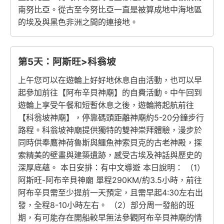
南努比亞。從古至今努比亞一直是被算成地中海地區
的埃及與黑色非洲之間的連接地。
第5天：阿斯旺>科翁坡
上午您可以在遊輪上好好地休息自由活動，也可以早
起參加前往【阿布辛貝神廟】的自費活動。中午回到
遊輪上享受午餐和短暫休息之後，遊輪將起航前往
【科翁坡神廟】，停靠碼頭距離神廟約5-20分鐘步行
路程。科翁坡神廟提供獨特的雙神崇拜體驗，漫步於
同時供奉鷹神荷魯斯與鱷魚神索貝克的古老神殿，探
索精美的壁畫與建築遺跡，感受古埃及神話與歷史的
深厚底蘊。 本日安排：有中文導遊 本日說明： （1）
阿斯旺-阿布辛貝神廟 單程290KM/約3.5小時，前往
阿布辛貝需至少提前一天預定，且需早起4:30左右出
發，全程8-10小時左右。 （2）部分周一發船的班
期，有可能存在開船較早無法參觀阿布辛貝神廟的情