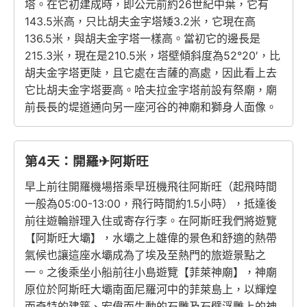
塔。在它初建成時，即公元前約26世紀中葉，它有
143.5米高，只比胡夫金字塔矮3.2米，它現在高
136.5米，與胡夫金字塔一樣高。當初它的邊長是
215.3米，現在是210.5米，塔壁傾斜度為52°20′，比
胡夫金字塔更陡，且它處在吉薩的高處，因此看上去
它比胡夫金字塔要高。哈夫拉金字塔前設有祭廟，廟
前長長的堤道通向另一座河谷的神廟和獅身人面像。
第4天：開羅✈阿斯旺
早上前往開羅機場搭乘早班機飛往阿斯旺（起飛時間
一般為05:00-13:00，飛行時間約1.5小時），抵達後
前往遊輪辦理入住或寄存行李。在阿斯旺我們將遊覽
【阿斯旺大壩】，水壩之上雄偉的景色和舒適的熱帶
氣候也讓這座水壩成為了埃及至熱門的旅遊景點之
一。之後乘坐小船前往小島遊覽【菲萊神廟】，神廟
原位於阿斯旺大壩南面尼羅河中的菲萊島上，以輝煌
而奇特的建築、宏偉而生動的石雕及石壁浮雕上的神