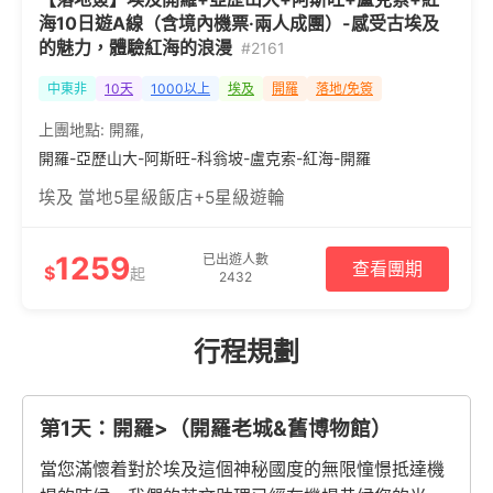
海10日遊A線（含境內機票·兩人成團）-感受古埃及
的魅力，體驗紅海的浪漫
#2161
中東非
10天
1000以上
埃及
開羅
落地/免簽
上團地點:
開羅
,
開羅-亞歷山大-阿斯旺-科翁坡-盧克索-紅海-開羅
埃及 當地5星級飯店+5星級遊輪
1259
已出遊人數
查看團期
$
起
2432
行程規劃
第1天：開羅>（開羅老城&舊博物館）
當您滿懷着對於埃及這個神秘國度的無限憧憬抵達機