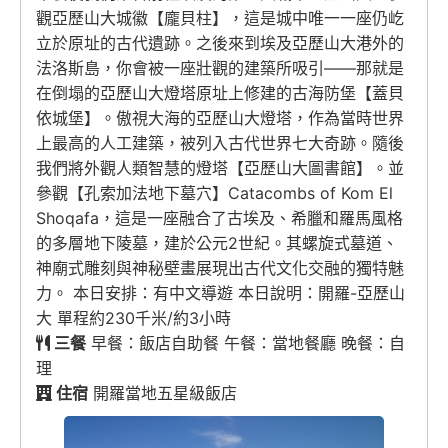
觀亞歷山大城徽【龐貝柱】，這是城中唯一一座仍屹
立於原址的古代遺跡。之後來到埃及亞歷山大港外的
法洛斯島，你會被一座壯觀的建築所吸引——那就是
在倒塌的亞歷山大燈塔原址上修建的古海防堡【蓋貝
依城堡】。傲視大海的亞歷山大燈塔，作為當時世界
上最高的人工建築，被列入古代世界七大奇跡。隨後
我們將外觀人類智慧的燈塔【亞歷山大圖書館】。並
參觀【孔索加法地下墓穴】Catacombs of Kom El
Shoqafa，這是一座融合了古埃及、希臘和羅馬風格
的多層地下陵墓，建於公元2世紀。其螺旋式墓道、
神廟式雕刻與神秘壁畫展現出古代文化交融的獨特魅
力。 本日安排：有中文導遊 本日說明：開羅-亞歷山
大 單程約230千米/約3小時
三餐
早餐：飯店自助餐 午餐：當地餐廳 晚餐：自
理
住宿
開羅當地五星級飯店