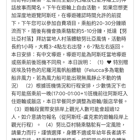
話故事而聞名。下午在遊輪上自由活動。 如果您想更
加深度地遊覽阿斯旺，在導遊確認時間允許的前提
下，下午您可以參加自費項目，乘船約20-30分鐘順
流而下，隨後有機會換乘駱駝約5-10分鐘，抵達【努
比亞村落】拜訪當地人村落體驗努比亞風情，活動時
長約1小時，大概3-4點左右出發，6-7點左右返回。
本日安排：有中文導遊，導遊可能為阿斯旺當地導遊
或搭乘前後班機不同飛。 本日說明： （1）♥ 特別贈
送埃及特色的尼羅河風帆船體驗（Felucca多為電動
船非風力，若為風力船可能出現無風靜止不動的情
況） （2）根據班機情況和行程安排，少數情況下也
有可能搭乘前一晚(17:00-01:00+1)班機前往阿斯旺入
住遊輪或飯店，本日早餐同步調整為遊輪/飯店早餐。
（3）遊輪段實際安排岸上觀光人數可能會超過12
人，如介意請勿報名（從阿斯旺-盧克索的遊輪段岸上
觀光行程）。 （4）努比亞村騎乘駱駝有一定風險，
請量力而行，謹慎選擇，身體不適或年幼年長者請不