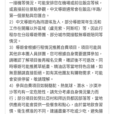
一接機等情況，可能安排您在機場或前往飯店等候，
或直接前往景點參觀，中文導遊通常會在飯店/半路/
第一個景點與您匯合。
2）中文導遊均為持證埃及人，部分導遊常年生活和
工作在開羅以外區域（盧克索、阿斯旺）等，因此行
程存在分段導遊帶團、部分城市間接駁無導遊陪同等
情況。
3）導遊會根據行程情況推薦自費項目，項目可能與
其他非本團人員拼團，您可根據自身需要選擇參加，
請確認了解項目後再報名交費，確認後不可退改。同
時導遊可能推薦草紙畫、精油店等當地特色店鋪，如
無意願請直接拒絕。如有其他團友有購物需求，可能
會安排停留，敬請理解。
4）參與自費項目如騎駱駝、熱氣球、潛水、沙漠沖
沙等均有一定危險性，請充分考慮自身情況量力而
行；部分項目如努比亞村和拜訪貝都因部落等，當地
供應商可能會提供一些餐食和點心，由於當地飲食習
慣、衛生標准的不同，建議盡量不吃或少吃，避免腸