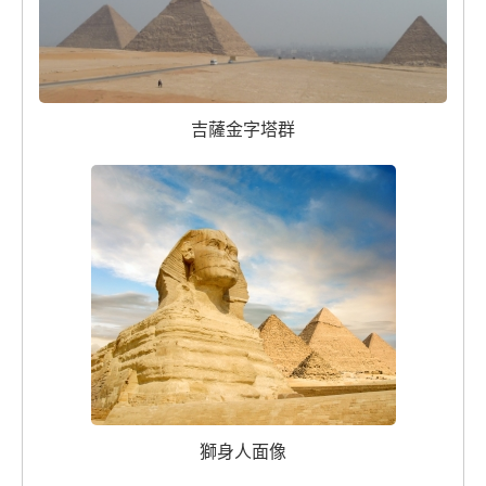
吉薩金字塔群
獅身人面像