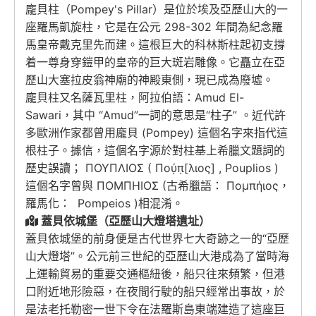
龐貝柱（Pompey's Pillar）是位於埃及亞歷山大的一
座羅馬凱旋柱，它是在公元 298-302 年間為紀念羅
馬皇帝戴克里先而建。這根巨大的科林斯柱起初支撐
着一尊身穿鎧甲的皇帝的巨大斑岩雕像。它矗立在亞
歷山大塞拉皮翁神廟的神殿東側，現已成為廢墟。
龐貝柱又名薩瓦里柱，阿拉伯語：Amud El-
Sawari，其中 “Amud”一詞的意思是“柱子” 。近代許
多歐洲作家都曾用龐貝 (Pompey) 這個名字來指代這
根柱子。據信，這個名字源於對柱基上希臘文題詞的
歷史誤讀； ΠΟΥΠΛΙΟΣ ( Πού̣π̣[λιος] , Pouplios )
這個名字曾與 ΠΟΜΠΗΙΟΣ (古希臘語： Πομπήιος，
羅馬化： Pompeios )相混淆。
蓋貝依城堡（亞歷山大燈塔遺址）
蓋貝依城堡的前身便是古代世界七大奇跡之一的“亞歷
山大燈塔”。公元前三世紀的亞歷山大港成為了當時海
上運輸貿易的重要交通樞紐後，船只往來頻繁，但港
口附近地形險惡，在夜間行駛的船只經常出事故，於
是法老托勒密一世下令在法羅斯島東端建造了這座巨