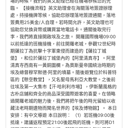
場的時候，我們的英文助理已經在機場恭候您的光
臨。 【接機流程】英文助理會在海關落地簽證辦理
處，持接機牌等候，協助您辦理落地簽證通關，落地
簽費用25美金/人自理。若時間允許，英文助理也可
協助您兌換貨幣或購買當地電話卡。通關後取完行
李，我們將直接開啟埃及之旅。 開羅國際機場09:00
以前抵達的班機接機，前往開羅老城，參觀12世紀時
期薩拉丁為抗擊十字軍東侵而建造的【薩拉丁城
堡】，和位於薩拉丁城堡內的【阿里清真寺】。阿里
清真寺西南有一黃銅圍欄，為奧斯曼帝國統治時期的
埃及總督穆罕默德·阿里的墳墓。隨後遊覽位於科普特
區的【懸空教堂】，又名聖母馬利亞大教堂。之後前
往埃及第一大集市【汗·哈利利市場】，伊斯蘭風格的
古朴店鋪和齊全的商品深受國際遊客的喜愛。在領略
過開羅老城的魅力後，我們將把午後的時光留給以收
藏法老時期遺物而聞名世界的【埃及博物館】。 本日
安排：有中文導遊 本日說明： （1）若班機09:00後
抵達，建議返程預定21:00後起飛的班機，則可將D1