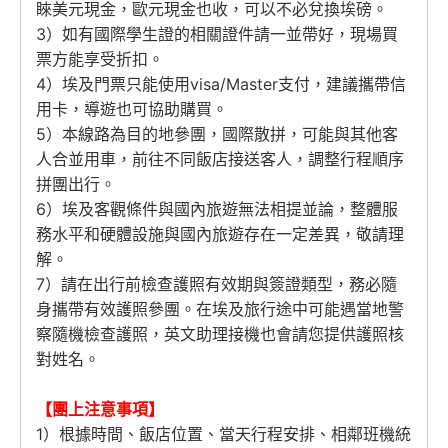
睞美元現金，歐元現金也收，可以不必兌換埃磅。
3）如有國際學生證的相關證件請一並帶好，現場買
票方能享受折扣。
4）埃及門票只能使用visa/Master支付，建議攜帶信
用卡，導遊也可協助購買。
5）本線路為目的地參團，國際散拼，可能與其他客
人合並用車，前往不同飯店接送客人，調整行程順序
拼團出行。
6）埃及客觀條件與國內旅遊無法相提並論，整體服
務水平和硬體設施與國內旅遊存在一定差異，敬請理
解。
7）請在出行前檢查護照有效期與簽證類型，務必隨
身攜帶有效護照參團。在埃及旅行途中可能遇當地警
察隨機檢查護照，英文助理接機也會請您提供護照核
對姓名。
【團上注意事項】
1）根據時間、飯店位置、當天行程安排、相鄰班機統