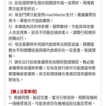
3）如有國際學生證的相關證件請一並帶好，現場買
票方能享受折扣。
4）埃及門票只能使用visa/Master支付，建議攜帶信
用卡，導遊也可協助購買。
5）本線路為目的地參團，國際散拼，可能與其他客
人合並用車，前往不同飯店接送客人，調整行程順序
拼團出行。
6）埃及客觀條件與國內旅遊無法相提並論，整體服
務水平和硬體設施與國內旅遊存在一定差異，敬請理
解。
7）請在出行前檢查護照有效期與簽證類型，務必隨
身攜帶有效護照參團。在埃及旅行途中可能遇當地警
察隨機檢查護照，英文助理接機也會請您提供護照核
對姓名。
【團上注意事項】
1）根據時間、飯店位置、當天行程安排、相鄰班機統
一接機等情況，可能安排您在機場或前往飯店等候，