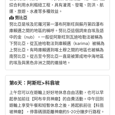
綜合利用水利樞紐工程，具有灌溉、發電、防洪、航
運、旅遊、水產等多種效益。
努比亞
努比亞是埃及尼羅河第一瀑布阿斯旺與蘇丹第四瀑布
庫賴邁之間的地區的稱呼。努比亞這個詞來自埃及語
中的金（nub）。一般從阿斯旺到瓦迪哈勒法被稱為
下努比亞，從瓦迪哈勒法到庫賴邁（karima）被稱為
上努比亞。有時庫賴邁到喀土穆之間的地區也被稱為
南努比亞。從古至今努比亞一直是被算成地中海地區
的埃及與黑色非洲之間的連接地。
第6天：阿斯旺>科翁坡
上午您可以在遊輪上好好地休息自由活動，也可以早
起參加前往【阿布辛貝神廟】的自費活動。中午回到
遊輪上享受午餐和短暫休息之後，將起航前往【科翁
坡神廟】，停靠碼頭距離神廟約5-20分鐘步行路程。