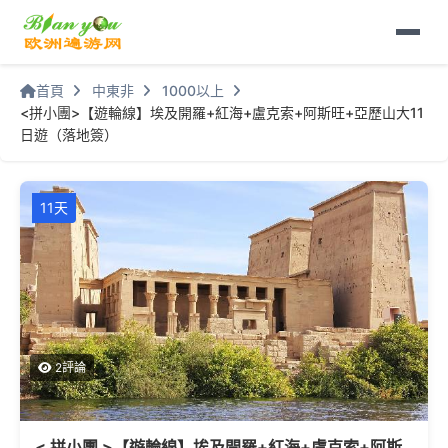
首頁
中東非
1000以上
<拼小團>【遊輪線】埃及開羅+紅海+盧克索+阿斯旺+亞歷山大11
日遊（落地簽）
11天
2評論
< 拼小團 >【遊輪線】埃及開羅+紅海+盧克索+阿斯