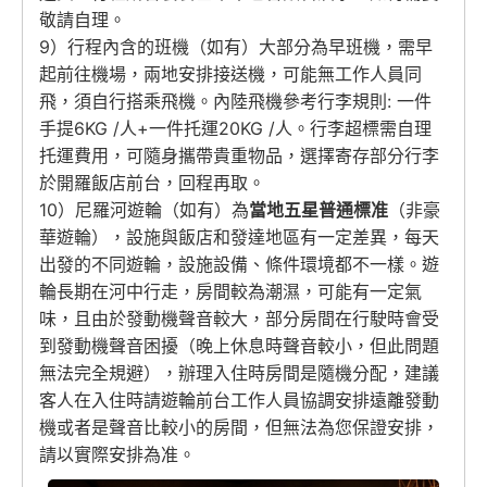
敬請自理。
9）行程內含的班機（如有）大部分為早班機，需早
起前往機場，兩地安排接送機，可能無工作人員同
飛，須自行搭乘飛機。內陸飛機參考行李規則: 一件
手提6KG /人+一件托運20KG /人。行李超標需自理
托運費用，可隨身攜帶貴重物品，選擇寄存部分行李
於開羅飯店前台，回程再取。
10）尼羅河遊輪（如有）為
當地五星普通標准
（非豪
華遊輪），設施與飯店和發達地區有一定差異，每天
出發的不同遊輪，設施設備、條件環境都不一樣。遊
輪長期在河中行走，房間較為潮濕，可能有一定氣
味，且由於發動機聲音較大，部分房間在行駛時會受
到發動機聲音困擾（晚上休息時聲音較小，但此問題
無法完全規避），辦理入住時房間是隨機分配，建議
客人在入住時請遊輪前台工作人員協調安排遠離發動
機或者是聲音比較小的房間，但無法為您保證安排，
請以實際安排為准。