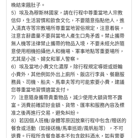
晚結束餓肚子。
5）埃及為穆斯林國家，請在行程中尊重當地人宗教
信仰，生活習慣和飲食文化，不要隨意指點他人，進
入清真寺等宗教場所尊重當地習俗規定，注意着裝，
注意言辭盡量不要與當地人產生口角矛盾。禁止攜帶
無人機等法律禁止攜帶的物品入境，不要未經允許隨
意使用相機拍攝他人和機場、軍事地點等重要場所，
尤其是小孩、婦女和軍人警察。
6）埃及當地小費文化濃厚，除行程規定導遊或遊輪
小費外，其他例如外出上廁所、飯店行李員、餐廳服
務員、司機、船夫、馬車夫等均可能索要小費，建議
您尊重當地習慣適當支付。
7）注意隨身攜帶貴重物品，減少使用大額貨幣不露
富。消費前確認好金額、貨幣、匯率和服務內容及標
准之後再進行交易，避免糾紛。
8）若因個人班機/身體等原因放棄行程中包含/贈送的
餐食或活動（如接送機/馬車巡遊/風帆船等），不可
退費。行程所含餐食基本不包含飲料酒水，如有需要