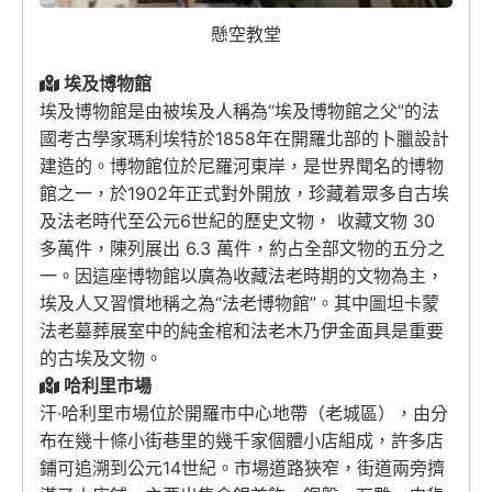
懸空教堂
埃及博物館
埃及博物館是由被埃及人稱為“埃及博物館之父”的法
國考古學家瑪利埃特於1858年在開羅北部的卜臘設計
建造的。博物館位於尼羅河東岸，是世界聞名的博物
館之一，於1902年正式對外開放，珍藏着眾多自古埃
及法老時代至公元6世紀的歷史文物， 收藏文物 30
多萬件，陳列展出 6.3 萬件，約占全部文物的五分之
一。因這座博物館以廣為收藏法老時期的文物為主，
埃及人又習慣地稱之為“法老博物館”。其中圖坦卡蒙
法老墓葬展室中的純金棺和法老木乃伊金面具是重要
的古埃及文物。
哈利里市場
汗·哈利里市場位於開羅市中心地帶（老城區），由分
布在幾十條小街巷里的幾千家個體小店組成，許多店
鋪可追溯到公元14世紀。市場道路狹窄，街道兩旁擠