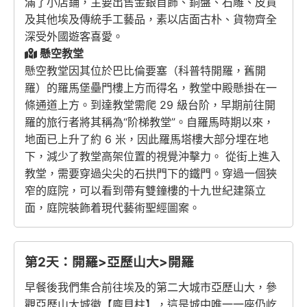
滿了小店鋪，主要出售金銀首飾、銅盤、石雕、皮貨
及其他埃及傳統手工藝品，素以店面古朴、貨物齊全
深受外國遊客喜愛。
懸空教堂
懸空教堂因其位於巴比倫要塞（科普特開羅，舊開
羅）的羅馬堡壘門樓上方而得名，教堂中殿懸掛在一
條通道上方。到達教堂需爬 29 級台阶，早期前往開
羅的旅行者將其稱為“阶梯教堂”。自羅馬時期以來，
地面已上升了約 6 米，因此羅馬塔樓大部分埋在地
下，減少了教堂高架位置的視覺沖擊力。 從街上進入
教堂，需要穿過尖尖的石拱門下的鐵門。穿過一個狹
窄的庭院，可以看到帶有雙鐘樓的十九世紀建築立
面，庭院裝飾着現代藝術聖經圖案。
第2天：開羅>亞歷山大>開羅
早餐後我們集合前往埃及的第二大城市亞歷山大，參
觀亞歷山大城徽【龐貝柱】，這是城中唯一一座仍屹