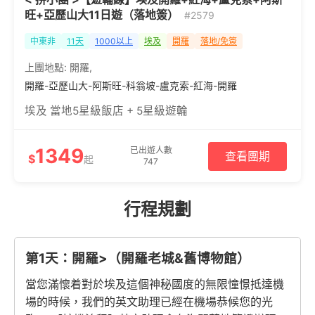
旺+亞歷山大11日遊（落地簽）
#2579
中東非
11天
1000以上
埃及
開羅
落地/免簽
上團地點:
開羅
,
開羅-亞歷山大-阿斯旺-科翁坡-盧克索-紅海-開羅
埃及 當地5星級飯店 + 5星級遊輪
1349
已出遊人數
查看團期
$
起
747
行程規劃
第1天：開羅>（開羅老城&舊博物館）
當您滿懷着對於埃及這個神秘國度的無限憧憬抵達機
場的時候，我們的英文助理已經在機場恭候您的光