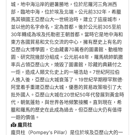
城，地中海沿岸的避暑勝地，位於尼羅河三角洲西
部，臨地中海，位於埃及北端。公元前332年，希臘
馬其頓國王亞歷山大一世統治時，建立了這座城市，
並以他的名字命名，定為首都。後於公元前305至前
30年轉成為埃及托勒密王朝首都。當時它是地中海和
東方各國貿易和文化交流的中心，擁有歷史上有名的
亞歷山大博學園，它由藏書70萬卷的圖書館、動植物
園、研究院幾部分組成。公元前48年，羅馬統帥凱撒
率兵占領亞歷山大，燒毀了圖書館，珍藏的典籍付之
一炬，造成人類文化史上的一場浩劫。7世紀阿拉伯
人進入後，亞歷山大城衰落了。19世紀早期穆罕默德·
阿里着手重建亞歷山大城，優惠的貿易政策吸引了大
批外國人。亞歷山大城在20世紀50年代發展到黃金時
代，朝氣蓬勃，與世界各地頻繁接觸。直到現在，希
臘和羅馬的歷史在此成為過去，但亞歷山大仍有值得
一遊的價值。
龐貝柱
龐貝柱（Pompey's Pillar）是位於埃及亞歷山大的一