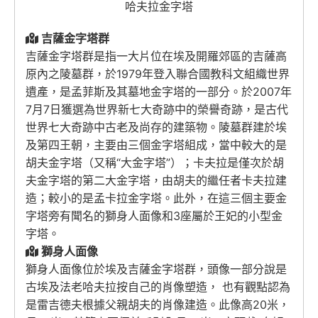
哈夫拉金字塔
吉薩金字塔群
吉薩金字塔群是指一大片位在埃及開羅郊區的吉薩高
原內之陵墓群，於1979年登入聯合國教科文組織世界
遺產，是孟菲斯及其墓地金字塔的一部分。於2007年
7月7日獲選為世界新七大奇跡中的榮譽奇跡，是古代
世界七大奇跡中古老及尚存的建築物。陵墓群建於埃
及第四王朝，主要由三個金字塔組成，當中較大的是
胡夫金字塔（又稱“大金字塔”）；卡夫拉是僅次於胡
夫金字塔的第二大金字塔，由胡夫的繼任者卡夫拉建
造；較小的是孟卡拉金字塔。此外，在這三個主要金
字塔旁有聞名的獅身人面像和3座屬於王妃的小型金
字塔。
獅身人面像
獅身人面像位於埃及吉薩金字塔群，頭像一部分說是
古埃及法老哈夫拉按自己的肖像塑造， 也有觀點認為
是雷吉德夫根據父親胡夫的肖像建造。此像高20米，