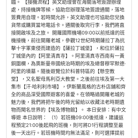
臨。 【接機流程】英文助理會在海關落地簽證辦理
處，持接機牌等候，協助您辦理落地簽證通關，落地
簽費用自理。若時間允許，英文助理也可協助您兌換
貨幣或購買當地電話卡。通關後取完行李，我們將直
接開啟埃及之旅。 開羅國際機場09:00以前抵達的班
機接機，前往開羅老城，參觀12世紀時期薩拉丁為抗
擊十字軍東侵而建造的【薩拉丁城堡】，和位於薩拉
丁城堡內的【阿里清真寺】。阿里清真寺西南有一黃
銅圍欄，為奧斯曼帝國統治時期的埃及總督穆罕默德·
阿里的墳墓。隨後遊覽位於科普特區的【懸空教
堂】，又名聖母馬利亞大教堂。之後前往埃及第一大
集市【汗·哈利利市場】，伊斯蘭風格的古朴店鋪和齊
全的商品深受國際遊客的喜愛。在領略過開羅老城的
魅力後，我們將把午後的時光留給以收藏法老時期遺
物而聞名世界的【埃及博物館】。 本日安排：有中文
導遊 本日說明： （1）若班機09:00後抵達，建議返
程預定21:00後起飛的班機，則可將D1行程調整至最
後一天出行。若班機時間均無法滿足，則可選擇提前