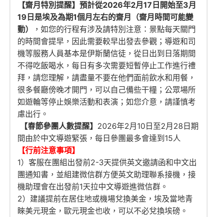
【齋月特別提醒】預計從2026年2月17日開始至3月
19日是埃及為期1個月左右的齋月（齋月時間可能變
動）
，如您的行程有涉及請特別注意：景點每天關門
的時間會提早，因此需要較早出發去參觀；導遊和司
機等服務人員基本是伊斯蘭信徒，從日出到日落期間
不得吃飯喝水，每日有多次需要短暫停止工作進行禮
拜，請您理解，請盡量不要在他們面前飲水和用餐，
很多餐廳傍晚才開門，可以自己備些干糧；公眾場所
如遊輪等停止娛樂活動和表演；如您介意，請謹慎考
慮出行。
【春節參團人數提醒】
2026年2月10日至2月28日期
間由於中文導遊緊張，每日參團最多會達到15人
【行前注意事項】
1）客服在團組出發前2-3天提供英文邀請函和中文出
團通知書，並組建微信群方便英文助理聯系接機，接
機助理會在出發前1天拉中文導遊進微信群。
2）建議提前在居住地或機場兌換美金，埃及當地青
睞美元現金，歐元現金也收，可以不必兌換埃磅。