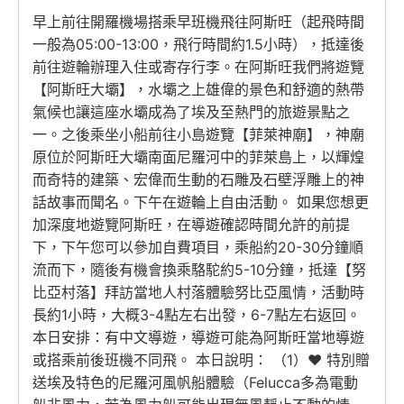
早上前往開羅機場搭乘早班機飛往阿斯旺（起飛時間
一般為05:00-13:00，飛行時間約1.5小時），抵達後
前往遊輪辦理入住或寄存行李。在阿斯旺我們將遊覽
【阿斯旺大壩】，水壩之上雄偉的景色和舒適的熱帶
氣候也讓這座水壩成為了埃及至熱門的旅遊景點之
一。之後乘坐小船前往小島遊覽【菲萊神廟】，神廟
原位於阿斯旺大壩南面尼羅河中的菲萊島上，以輝煌
而奇特的建築、宏偉而生動的石雕及石壁浮雕上的神
話故事而聞名。下午在遊輪上自由活動。 如果您想更
加深度地遊覽阿斯旺，在導遊確認時間允許的前提
下，下午您可以參加自費項目，乘船約20-30分鐘順
流而下，隨後有機會換乘駱駝約5-10分鐘，抵達【努
比亞村落】拜訪當地人村落體驗努比亞風情，活動時
長約1小時，大概3-4點左右出發，6-7點左右返回。
本日安排：有中文導遊，導遊可能為阿斯旺當地導遊
或搭乘前後班機不同飛。 本日說明： （1）♥ 特別贈
送埃及特色的尼羅河風帆船體驗（Felucca多為電動