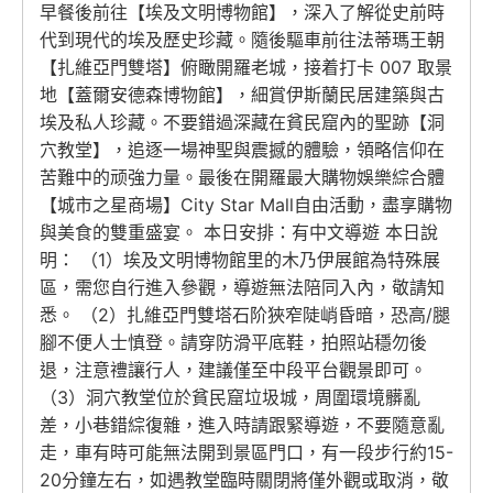
早餐後前往【埃及文明博物館】，深入了解從史前時
代到現代的埃及歷史珍藏。隨後驅車前往法蒂瑪王朝
【扎維亞門雙塔】俯瞰開羅老城，接着打卡 007 取景
地【蓋爾安德森博物館】，細賞伊斯蘭民居建築與古
埃及私人珍藏。不要錯過深藏在貧民窟內的聖跡【洞
穴教堂】，追逐一場神聖與震撼的體驗，領略信仰在
苦難中的顽強力量。最後在開羅最大購物娛樂綜合體
【城市之星商場】City Star Mall自由活動，盡享購物
與美食的雙重盛宴。 本日安排：有中文導遊 本日說
明： （1）埃及文明博物館里的木乃伊展館為特殊展
區，需您自行進入參觀，導遊無法陪同入內，敬請知
悉。 （2）扎維亞門雙塔石阶狹窄陡峭昏暗，恐高/腿
腳不便人士慎登。請穿防滑平底鞋，拍照站穩勿後
退，注意禮讓行人，建議僅至中段平台觀景即可。
（3）洞穴教堂位於貧民窟垃圾城，周圍環境髒亂
差，小巷錯綜復雜，進入時請跟緊導遊，不要隨意亂
走，車有時可能無法開到景區門口，有一段步行約15-
20分鐘左右，如遇教堂臨時關閉將僅外觀或取消，敬