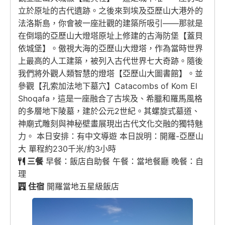
立於原址的古代遺跡。之後來到埃及亞歷山大港外的
法洛斯島，你會被一座壯觀的建築所吸引——那就是
在倒塌的亞歷山大燈塔原址上修建的古海防堡【蓋貝
依城堡】。傲視大海的亞歷山大燈塔，作為當時世界
上最高的人工建築，被列入古代世界七大奇跡。隨後
我們將外觀人類智慧的燈塔【亞歷山大圖書館】。並
參觀【孔索加法地下墓穴】Catacombs of Kom El
Shoqafa，這是一座融合了古埃及、希臘和羅馬風格
的多層地下陵墓，建於公元2世紀。其螺旋式墓道、
神廟式雕刻與神秘壁畫展現出古代文化交融的獨特魅
力。 本日安排：有中文導遊 本日說明：開羅-亞歷山
大 單程約230千米/約3小時
三餐
早餐：飯店自助餐 午餐：當地餐廳 晚餐：自
理
住宿
開羅當地五星級飯店