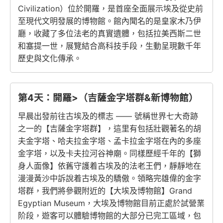
Civilization）位於開羅，是首座全面展示埃及從史前
至現代文明發展的博物館。館內聞名的是皇家木乃伊
廳，收藏了多位法老的真實遺體，包括拉美西斯二世
和塞提一世，展覽結合高科技手段，生動呈現數千年
歷史與文化傳承。
第4天：開羅>（吉薩金字塔群&新博物館）
早晨出發前往古埃及的標志 —— 號稱世界七大奇跡
之一的【吉薩金字塔群】，這里有包括壯觀著名的胡
夫金字塔、哈夫拉金字塔、孟卡拉金字塔在內的多座
金字塔，以及卡夫拉河谷神廟。同樣歷經千年的【獅
身人面像】依舊守護着古埃及的法老王們，靜靜地在
漫漫黃沙中訴說着古埃及的驕傲。領略完雄偉的金字
塔群，我們將參觀附近的【大埃及博物館】Grand
Egyptian Museum，大埃及博物館目前正處於試營業
阶段，遊客可以體驗博物館的大部分已完工區域，包