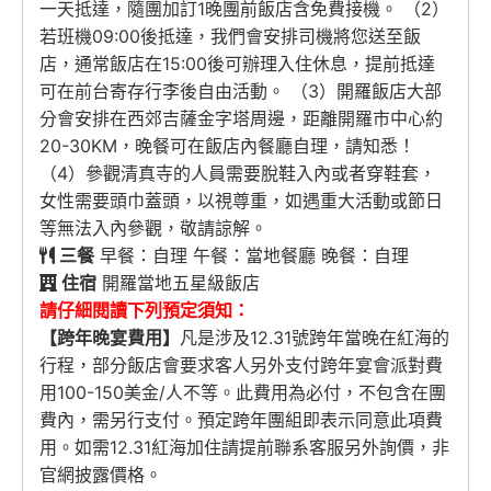
一天抵達，隨團加訂1晚團前飯店含免費接機。 （2）
若班機09:00後抵達，我們會安排司機將您送至飯
店，通常飯店在15:00後可辦理入住休息，提前抵達
可在前台寄存行李後自由活動。 （3）開羅飯店大部
分會安排在西郊吉薩金字塔周邊，距離開羅市中心約
20-30KM，晚餐可在飯店內餐廳自理，請知悉！
（4）參觀清真寺的人員需要脫鞋入內或者穿鞋套，
女性需要頭巾蓋頭，以視尊重，如遇重大活動或節日
等無法入內參觀，敬請諒解。
三餐
早餐：自理 午餐：當地餐廳 晚餐：自理
住宿
開羅當地五星級飯店
請仔細閱讀下列預定須知：
【跨年晚宴費用】
凡是涉及12.31號跨年當晚在紅海的
行程，部分飯店會要求客人另外支付跨年宴會派對費
用100-150美金/人不等。此費用為必付，不包含在團
費內，需另行支付。預定跨年團組即表示同意此項費
用。如需12.31紅海加住請提前聯系客服另外詢價，非
官網披露價格。