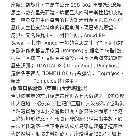
座羅馬凱旋柱，它是在公元 298-302 年間為紀念羅
馬皇帝戴克里先而建。這根巨大的科林斯柱起初支撐
着一尊身穿鎧甲的皇帝的巨大斑岩雕像。它矗立在亞
歷山大塞拉皮翁神廟的神殿東側，現已成為廢墟。
龐貝柱又名薩瓦里柱，阿拉伯語：Amud El-
Sawari，其中 “Amud”一詞的意思是“柱子” 。近代許
多歐洲作家都曾用龐貝 (Pompey) 這個名字來指代這
根柱子。據信，這個名字源於對柱基上希臘文題詞的
歷史誤讀； ΠΟΥΠΛΙΟΣ ( Πού̣π̣[λιος] , Pouplios )
這個名字曾與 ΠΟΜΠΗΙΟΣ (古希臘語： Πομπήιος，
羅馬化： Pompeios )相混淆。
蓋貝依城堡（亞歷山大燈塔遺址）
蓋貝依城堡的前身便是古代世界七大奇跡之一的“亞歷
山大燈塔”。公元前三世紀的亞歷山大港成為了當時海
上運輸貿易的重要交通樞紐後，船只往來頻繁，但港
口附近地形險惡，在夜間行駛的船只經常出事故，於
是法老托勒密一世下令在法羅斯島東端建造了這座巨
大的燈塔。根據史料記載，這座燈塔高122米，加上