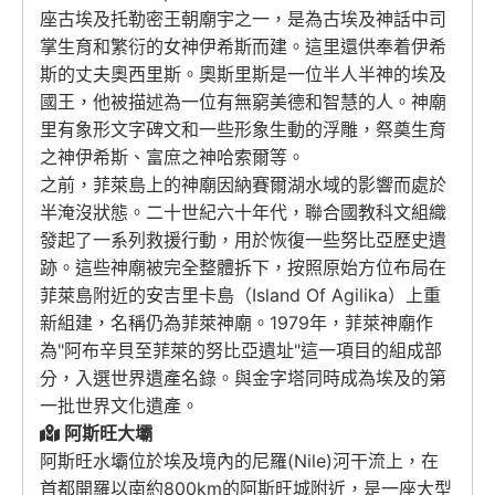
座古埃及托勒密王朝廟宇之一，是為古埃及神話中司
掌生育和繁衍的女神伊希斯而建。這里還供奉着伊希
斯的丈夫奧西里斯。奧斯里斯是一位半人半神的埃及
國王，他被描述為一位有無窮美德和智慧的人。神廟
里有象形文字碑文和一些形象生動的浮雕，祭奠生育
之神伊希斯、富庶之神哈索爾等。
之前，菲萊島上的神廟因納賽爾湖水域的影響而處於
半淹沒狀態。二十世紀六十年代，聯合國教科文組織
發起了一系列救援行動，用於恢復一些努比亞歷史遺
跡。這些神廟被完全整體拆下，按照原始方位布局在
菲萊島附近的安吉里卡島（Island Of Agilika）上重
新組建，名稱仍為菲萊神廟。1979年，菲萊神廟作
為"阿布辛貝至菲萊的努比亞遺址"這一項目的組成部
分，入選世界遺產名錄。與金字塔同時成為埃及的第
一批世界文化遺產。
阿斯旺大壩
阿斯旺水壩位於埃及境內的尼羅(Nile)河干流上，在
首都開羅以南約800km的阿斯旺城附近，是一座大型