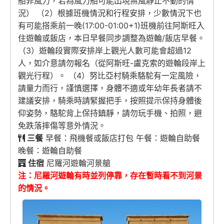
船非風力，若為風力船可能出現無風靜止不動的情
況） （2）根據班機情況和行程安排，少數情況下也
有可能搭乘前一晚(17:00-01:00+1)班機前往阿斯旺入
住遊輪或飯店，本日早餐同步調整為遊輪/飯店早餐。
（3）遊輪段實際安排岸上觀光人數可能會超過12
人，如介意請勿報名（從阿斯旺-盧克索的遊輪段岸上
觀光行程）。 （4）努比亞村騎乘駱駝有一定風險，
請量力而行，謹慎選擇，身體不適或年幼年長者請不
建議安排，騎乘時請緊握把手，按照提示保持身體後
仰姿勢，駱駝背上保持鎮靜，請勿玩手機、拍照，避
免跌落摔傷等意外情況。
三餐
早餐：飛機餐或飯店打包 午餐：遊輪自助餐
晚餐：遊輪自助餐
住宿
尼羅河遊輪河景艙
注：尼羅河遊輪有時並列停靠，存在暫時看不到河景
的情況。