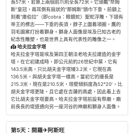
長57米，若算上兩個前爪則全長72米。它頭戴“奈姆
斯”皇冠，兩耳側有扇狀的“那姆斯”頭巾下垂，前額上
刻着“庫伯拉”（即cobra：眼鏡蛇）聖蛇浮雕，下頜有
帝王的標志——下垂的長須，脖子上圍着項圈，鷹的
羽毛圖案打扮着獅身。獅身人面像是埃及已知古老的
紀念性雕塑，也是世界上具有代表性的雕像之一。
哈夫拉金字塔
哈夫拉金字塔是埃及第四王朝法老哈夫拉建造的金字
塔。在它初建成時，即公元前約26世紀中葉，它有
143.5米高，只比胡夫金字塔矮3.2米，它現在高
136.5米，與胡夫金字塔一樣高。當初它的邊長是
215.3米，現在是210.5米，塔壁傾斜度為52°20′，比
胡夫金字塔更陡，且它處在吉薩的高處，因此看上去
它比胡夫金字塔要高。哈夫拉金字塔前設有祭廟，廟
前長長的堤道通向另一座河谷的神廟和獅身人面像。
第5天：開羅✈阿斯旺