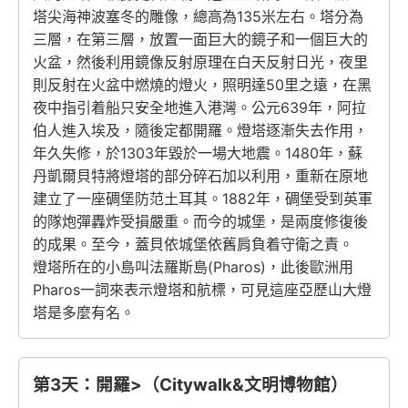
塔尖海神波塞冬的雕像，總高為135米左右。塔分為
三層，在第三層，放置一面巨大的鏡子和一個巨大的
火盆，然後利用鏡像反射原理在白天反射日光，夜里
則反射在火盆中燃燒的燈火，照明達50里之遠，在黑
夜中指引着船只安全地進入港灣。公元639年，阿拉
伯人進入埃及，隨後定都開羅。燈塔逐漸失去作用，
年久失修，於1303年毀於一場大地震。1480年，蘇
丹凱爾貝特將燈塔的部分碎石加以利用，重新在原地
建立了一座碉堡防范土耳其。1882年，碉堡受到英軍
的隊炮彈轟炸受損嚴重。而今的城堡，是兩度修復後
的成果。至今，蓋貝依城堡依舊肩負着守衛之責。
燈塔所在的小島叫法羅斯島(Pharos)，此後歐洲用
Pharos一詞來表示燈塔和航標，可見這座亞歷山大燈
塔是多麼有名。
第3天：開羅>（Citywalk&文明博物館）