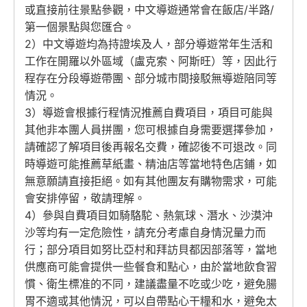
或直接前往景點參觀，中文導遊通常會在飯店/半路/
第一個景點與您匯合。
2）中文導遊均為持證埃及人，部分導遊常年生活和
工作在開羅以外區域（盧克索、阿斯旺）等，因此行
程存在分段導遊帶團、部分城市間接駁無導遊陪同等
情況。
3）導遊會根據行程情況推薦自費項目，項目可能與
其他非本團人員拼團，您可根據自身需要選擇參加，
請確認了解項目後再報名交費，確認後不可退改。同
時導遊可能推薦草紙畫、精油店等當地特色店鋪，如
無意願請直接拒絕。如有其他團友有購物需求，可能
會安排停留，敬請理解。
4）參與自費項目如騎駱駝、熱氣球、潛水、沙漠沖
沙等均有一定危險性，請充分考慮自身情況量力而
行；部分項目如努比亞村和拜訪貝都因部落等，當地
供應商可能會提供一些餐食和點心，由於當地飲食習
慣、衛生標准的不同，建議盡量不吃或少吃，避免腸
胃不適或其他情況，可以自帶點心干糧和水，避免太