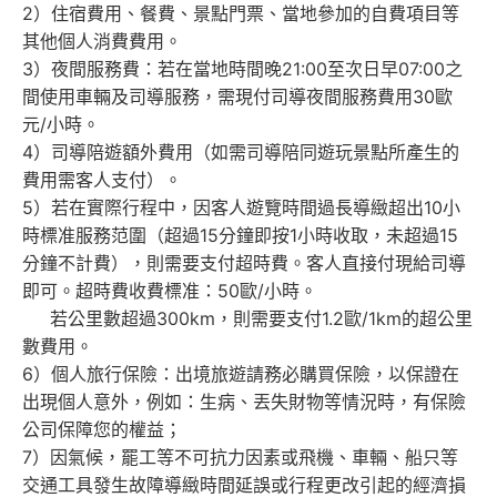
2）住宿費用、餐費、景點門票、當地參加的自費項目等
其他個人消費費用。
3）夜間服務費：若在當地時間晚21:00至次日早07:00之
間使用車輛及司導服務，需現付司導夜間服務費用30歐
元/小時。
4）司導陪遊額外費用（如需司導陪同遊玩景點所產生的
費用需客人支付）。
5）若在實際行程中，因客人遊覽時間過長導緻超出10小
時標准服務范圍（超過15分鐘即按1小時收取，未超過15
分鐘不計費），則需要支付超時費。客人直接付現給司導
即可。超時費收費標准：50歐/小時。
若公里數超過300km，則需要支付1.2歐/1km的超公里
數費用。
6）個人旅行保險：出境旅遊請務必購買保險，以保證在
出現個人意外，例如：生病、丟失財物等情況時，有保險
公司保障您的權益；
7）因氣候，罷工等不可抗力因素或飛機、車輛、船只等
交通工具發生故障導緻時間延誤或行程更改引起的經濟損