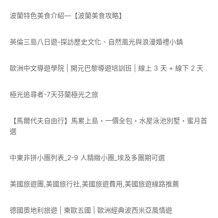
波蘭特色美食介紹—【波蘭美食攻略】
英倫三島八日遊-探訪歷史文化、自然風光與浪漫婚禮小鎮
歐洲中文導遊學院 | 開元巴黎導遊培訓班 | 線上 3 天 + 線下 2 天
極光追尋者-7天芬蘭極光之旅
【馬爾代夫自由行】馬累上島・一價全包・水屋泳池別墅・蜜月首
選
中東非拼小團列表_2-9 人精緻小團_埃及多團期可選
美國旅遊團,美國旅行社,美國旅遊費用,美國旅遊線路推薦
德國奧地利旅遊 | 東歐五國 | 歐洲經典波西米亞風情遊