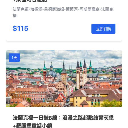
法蘭克福-海德堡-呂德斯海姆-萊茵河-阿斯曼豪森-法蘭克
福
$115
立即訂購
1天
法蘭克福一日遊B線：浪漫之路起點維爾茨堡
+羅騰堡童話小鎮