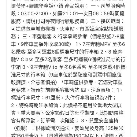
爾茨堡+羅騰堡童話小鎮 產品說明： 一、司導服務時
段：07:00-21:00，如需21：01—次日06：59時間段
服務，請現付司導夜間行駛服務費； 二、接送范圍：
可提供包車城市機場、火車站、市區飯店定點接送服
務； 三、車型載客 & 行李承載參考（價格默認7-8座
車，9座車需額外收取30歐） 1、7座奔馳MPV 至多6
名乘客 至多可運載6個標准尺寸的行李箱 2、8 座奔
馳V Class 至多7名乘客 至多可運載6個標准尺寸的行
李箱 3、9座奔馳Vito 至多8名乘客 至多可運載4個標
准尺寸的行李箱（9座車位於駕駛座和副駕中間座位
較擁擠，介意者慎拍） *車輛僅供參考，若您對車型
有要求，請預訂前聯系客服咨詢 四、注意事項： 1、
標准行李尺寸：61厘米，大件行李將被視為2件；
2、特殊時期旺季加價：此價格不適用於當地大型展
會、重大賽事、公定節假日等旺季期間。此期間價格
會有所浮動，訂單需二次確認； 3、兒童安全座椅
（強制）：根據歐洲交通法，嬰幼兒及身高 135厘米
或150厘米以下（具體德國為150CM以下，法國，西