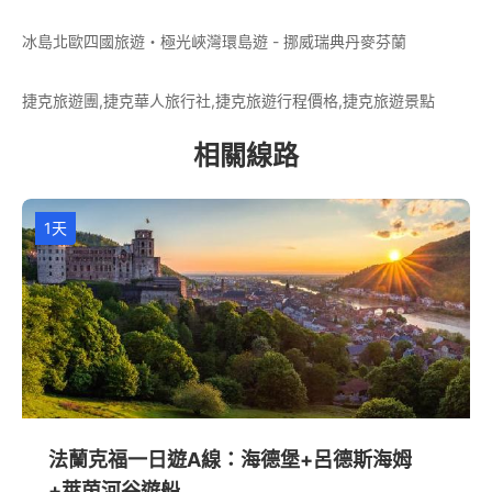
冰島北歐四國旅遊・極光峽灣環島遊 - 挪威瑞典丹麥芬蘭
捷克旅遊團,捷克華人旅行社,捷克旅遊行程價格,捷克旅遊景點
相關線路
1天
法蘭克福一日遊A線：海德堡+呂德斯海姆
+萊茵河谷遊船