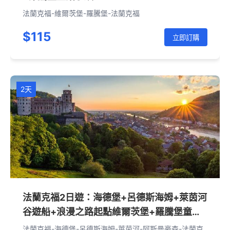
法蘭克福-維爾茨堡-羅騰堡-法蘭克福
$115
立即訂購
2天
法蘭克福2日遊：海德堡+呂德斯海姆+萊茵河
谷遊船+浪漫之路起點維爾茨堡+羅騰堡童話
小鎮
法蘭克福-海德堡-呂德斯海姆-萊茵河-阿斯曼豪森-法蘭克