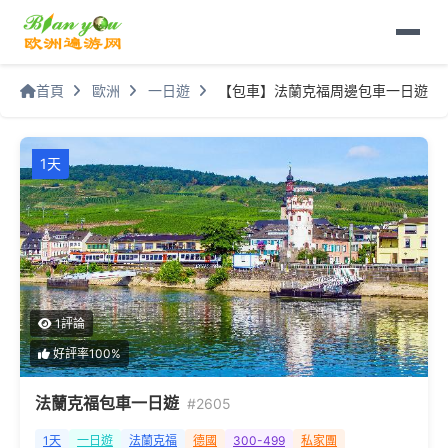
首頁
歐洲
一日遊
【包車】法蘭克福周邊包車一日遊
1天
1評論
好評率100%
法蘭克福包車一日遊
#2605
1天
一日遊
法蘭克福
德國
300-499
私家團