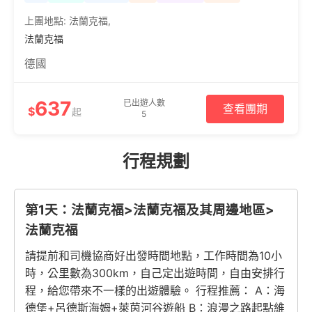
上團地點:
法蘭克福
,
法蘭克福
德國
637
已出遊人數
查看團期
$
起
5
行程規劃
第1天：法蘭克福>法蘭克福及其周邊地區>
法蘭克福
請提前和司機協商好出發時間地點，工作時間為10小
時，公里數為300km，自己定出遊時間，自由安排行
程，給您帶來不一樣的出遊體驗。 行程推薦： A：海
德堡+呂德斯海姆+萊茵河谷遊船 B：浪漫之路起點維