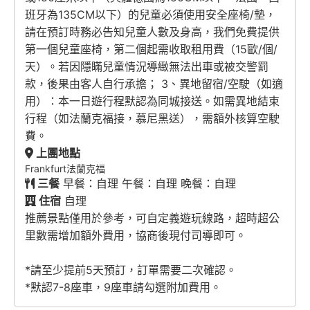
班牙為135CM以下）的兒童必須使用安全座椅/墊，
請在預訂時務必告知兒童人數及身高，我們免費提供
第一個兒童座椅，第二個起需收取租用費（15歐/個/
天）。若因隱瞞兒童情況導緻無法出車或被交警罰
款，後果由客人自行承擔； 3、異地留宿/空駛（如適
用）：本一日遊行程默認為同城接送。如需異地結束
行程（如法蘭克福接，慕尼黑送），需額外核算空駛
費。
上團地點
Frankfurt法蘭克福
三餐
早餐：自理 午餐：自理 晚餐：自理
住宿
自理
推薦景點僅用於參考，可自定義遊玩線路，超時超公
里數需增加額外費用，協商後現付司導即可。
*請至少提前5天預訂，訂單需要二次確認。
*默認7-8座車，9座車請勾選附加費用。