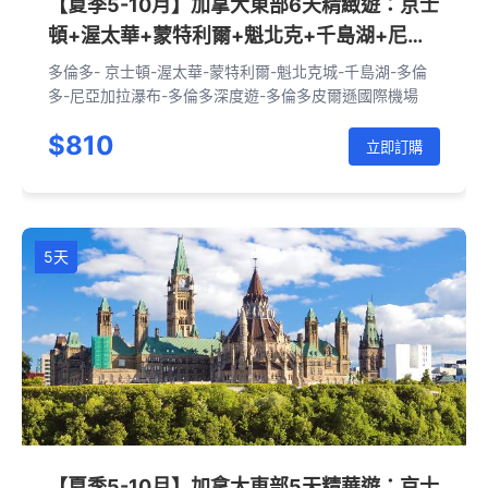
【夏季5-10月】加拿大東部6天精緻遊：京士
頓+渥太華+蒙特利爾+魁北克+千島湖+尼亞
加拉瀑布（多倫多往返|含接送機套餐|含一晚
多倫多- 京士頓-渥太華-蒙特利爾-魁北克城-千島湖-多倫
瀑布飯店）
多-尼亞加拉瀑布-多倫多深度遊-多倫多皮爾遜國際機場
$810
立即訂購
5天
【夏季5-10月】加拿大東部5天精華遊：京士