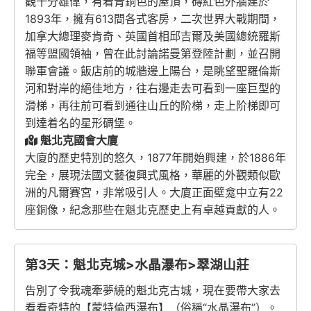
觀十分雄偉，有着青銅色的屋頂，磚紅色外牆建於
1893年，擁有613間各式客房，二次世界大戰期間，
加拿大總理麥肯奇、英國首相邱吉爾及美國總統羅斯
福等盟國領袖，曾在此討論諾曼第登陸計劃，並召開
聯軍會議。飯店前的城牆邊上陽台，是眺望聖羅倫斯
河和對岸的絕佳地方，往右邊走去可看到一座巨型的
滑梯，再往前可看到通往山丘的阶梯，走上阶梯即可
到達着名的星形碉堡。
魁北克國會大廈
大廈的歷史特別的悠久，1877年開始興建，於1886年
完全，展現法國文藝復興式風格，華麗的外觀類似歐
洲的凡爾賽宮，非常吸引人。大廈正面壁龛中立有22
座銅像，紀念那些在魁北克歷史上有卓越貢獻的人。
第3天：魁北克城>水晶瀑布>翠湖山莊
告別了令我魂牽夢繞的魁北克古城，現在要帶大家去
看看奇特的【蒙特倫西瀑布】（俗稱“水晶瀑布”）。