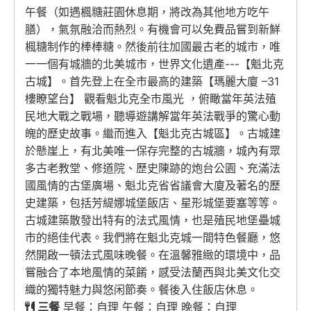
午餐（如遇楓糖莊園休息期，將改為其他地方吃午
膳），氣氛融洽而熱烈。有機會可以免費品嘗到新鮮
楓糖制作的棒棒糖。然後前往加國最古老的城市，唯
一一個有城牆的北美城市，世界文化遺產---【魁北克
古城】。首先登上在全市最高的建築【瑪麗大廈 –31
樓瞭望台】 觀看魁北克全市風光 ，俯瞰當年英法殖
民地大戰之戰場，聽導遊講解當年英法戰爭的驚心動
魄的歷史故事。繼而進入【魁北克古城區】。古城建
於懸崖上，有北美唯一保存完整的古城牆，城內有眾
多古老教堂、修道院、歷史陳跡的炮台公園、充滿法
國風情的古堡廣場、魁北克省省議會大廈及著名的歷
史建築，包括芳緹娜城堡飯店、星形城堡要塞等等。
古城建築散發出特有的法式風情，也是殖民地堡壘城
市的絕佳代表。我們將在魁北克城一間特色餐廳，悠
然開啟一頓法式風味晚餐。在溫馨雅緻的環境中，品
嘗融合了本地風情的菜餚，感受法蘭西與北美文化交
織的獨特魅力與悠闲節奏。餐後入住飯店休息。
三餐
早餐：自理 午餐：自理 晚餐：自理