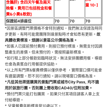
含鵝肝) 含四天午餐及兩天
童 10-]
晚餐，費用已包括稅金和餐
費&小費&軟飲]
保證前4排座位
70
70
70
*因景區調整門票價格不會特別通知，我們無法保證及時同
步更新，有
時可能需團隊到達景點時才會知悉有更新。
故
具體收費標准，煩請以景區公示價格為准。
*如客人已提前預付費用，則按已預付標准，無需支付因調
整產生的差
價。但未預付的，需按照最新標准。
*如行程上部分餐飲如臨時狀況，無法安排團體用餐，導遊
也會為貴賓自行用餐提供協助。
*以上所有門票&餐費標價以僅供參考 ，實際窗口價可能會
有適當調整，恕不另行通知。請以現場窗口價格為准。
*
凡從其他渠道購買的景點門票或城市City Pass
,
均不適
用於該旅行團
。否則團上需收取CAD40/位附加費。
*預付門票只能打包購買 ，如果只付某項目請客人車上支
付給導遊。
* 兒童餐費年齡標准是10歲以下。