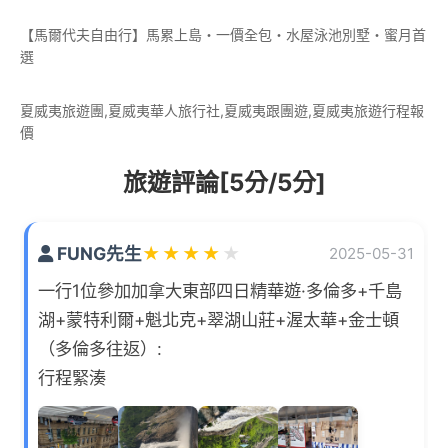
【馬爾代夫自由行】馬累上島・一價全包・水屋泳池別墅・蜜月首
選
夏威夷旅遊團,夏威夷華人旅行社,夏威夷跟團遊,夏威夷旅遊行程報
價
旅遊評論[5分/5分]
FUNG先生
★
★
★
★
★
2025-05-31
一行1位參加加拿大東部四日精華遊·多倫多+千島
湖+蒙特利爾+魁北克+翠湖山莊+渥太華+金士頓
（多倫多往返）:
行程緊湊