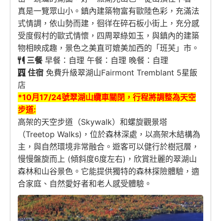
真是一覽眾山小。鎮內建築物富有歐陸色彩，充滿法
式情調，依山勢而建，徊徉在碎石板小街上，充分感
受度假村的歐式情懷，四周翠綠如玉，與鎮內的建築
物相映成趣，景色之美直可媲美加西的「班芙」市。
三餐
早餐：自理 午餐：自理 晚餐：自理
住宿
免費升級翠湖山Fairmont Tremblant 5星飯
店
*
10月17/24號
翠湖山纜車關閉，行程將調整為天空
步道:
高架的天空步道（Skywalk）和螺旋觀景塔
（Treetop Walks)，位於森林深處，以高架木結構為
主，與自然環境非常融合。遊客可以健行於樹冠層，
慢慢盤旋而上 (傾斜度6度左右)，欣賞壯麗的翠湖山
森林和山谷景色。它能提供獨特的森林探險體驗，適
合家庭、自然愛好者和老人感受體驗。