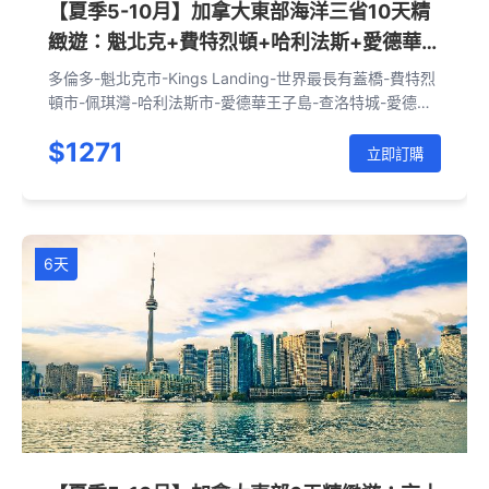
【夏季5-10月】加拿大東部海洋三省10天精
緻遊：魁北克+費特烈頓+哈利法斯+愛德華王
子島+蒙特利爾+渥太華+千島湖+尼亞加拉瀑
多倫多-魁北克市-Kings Landing-世界最長有蓋橋-費特烈
布（多倫多往返|含接送機套餐|含一晚瀑布飯
頓市-佩琪灣-哈利法斯市-愛德華王子島-查洛特城-愛德華
王子島-大龍蝦-好望角石林-聖約翰市-費特烈頓市-蒙特利
店）
$1271
爾市-渥太華市-千島國家公園-多倫多市-尼亞加拉瀑布-多
立即訂購
倫多
6天