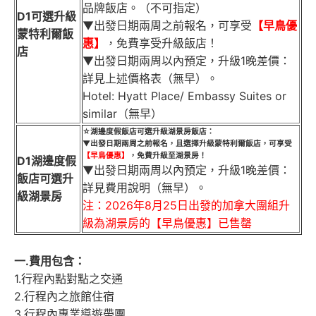
品牌飯店。（不可指定）
D1可選升級
▼出發日期兩周之前報名，可享受
【早鳥優
蒙特利爾飯
惠】
，免費享受升級飯店！
店
▼出發日期兩周以內預定，升級1晚差價：
詳見上述價格表（無早）。
Hotel: Hyatt Place/ Embassy Suites or
similar（無早）
☆湖邊度假飯店可選升級湖景房飯店：
▼出發日期兩周之前報名，且選擇升級蒙特利爾飯店，可享受
【早鳥優惠】
，免費升級至湖景房！
D1湖邊度假
▼出發日期兩周以內預定，升級1晚差價：
飯店可選升
詳見費用說明（無早）。
級湖景房
注：2026年8月25日出發的加拿大團組升
級為湖景房的【早鳥優惠】已售罄
一.費用包含：
1.行程內點對點之交通
2.行程內之旅館住宿
3.行程內專業導遊帶團