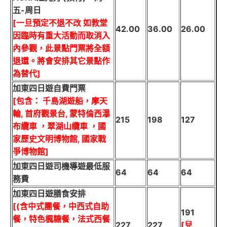
五-周日
[一旦預定不退不改 如教堂
42.00
36.00
26.00
因臨時有重大活動而取消入
內參觀，此景點門票將全額
退還。將會安排其它景點作
為替代]
加東四日遊自費門票
[包含： 千島湖遊船，摩天
輪, 首府觀景台, 蒙特倫西瀑
215
198
127
布纜車 ，翠湖山纜車 ，國
家歷史文明博物館, 國家戰
爭博物館]
加東四日遊司機導遊最低服
64
64
64
務費
加東四日遊膳食安排
[(含中式團餐，中西式自助
191
餐，特色楓糖餐，法式西餐
227
227
[兒