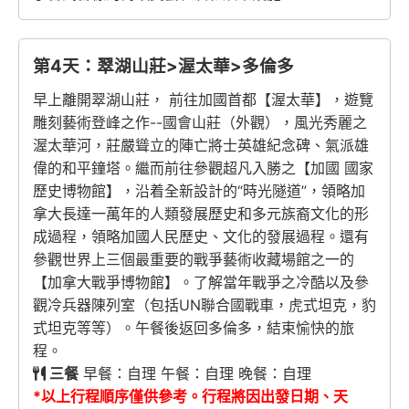
第4天：翠湖山莊>渥太華>多倫多
早上離開翠湖山莊， 前往加國首都【渥太華】，遊覽
雕刻藝術登峰之作--國會山莊（外觀），風光秀麗之
渥太華河，莊嚴聳立的陣亡將士英雄紀念碑、氣派雄
偉的和平鐘塔。繼而前往參觀超凡入勝之【加國 國家
歷史博物館】，沿着全新設計的“時光隧道”，領略加
拿大長達一萬年的人類發展歷史和多元族裔文化的形
成過程，領略加國人民歷史、文化的發展過程。還有
參觀世界上三個最重要的戰爭藝術收藏場館之一的
【加拿大戰爭博物館】。了解當年戰爭之冷酷以及參
觀冷兵器陳列室（包括UN聯合國戰車，虎式坦克，豹
式坦克等等）。午餐後返回多倫多，結束愉快的旅
程。
三餐
早餐：自理 午餐：自理 晚餐：自理
*以上行程順序僅供參考。行程將因出發日期、天