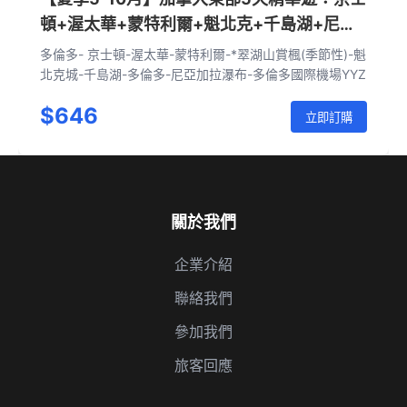
頓+渥太華+蒙特利爾+魁北克+千島湖+尼亞
加拉瀑布（多倫多往返|含接送機套餐）
多倫多- 京士頓-渥太華-蒙特利爾-*翠湖山賞楓(季節性)-魁
北克城-千島湖-多倫多-尼亞加拉瀑布-多倫多國際機場YYZ
$646
立即訂購
關於我們
企業介紹
聯絡我們
參加我們
旅客回應