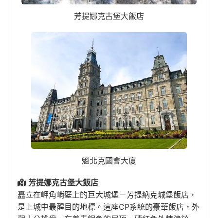
芳提娜克古堡大飯店
魁北克國會大廈
芳提娜克古堡大飯店
矗立在岬角峭壁上的巨大城堡－芳提納克城堡飯店，
是上城中最醒目的地標。這座CP系統的豪華飯店，外