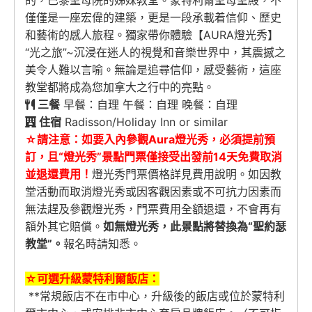
的，巴黎聖母院的姊妹教堂。蒙特利爾聖母聖殿，不
僅僅是一座宏偉的建築，更是一段承載着信仰、歷史
和藝術的感人旅程。獨家帶你體驗【AURA燈光秀】
“光之旅”~沉浸在迷人的視覺和音樂世界中，其震撼之
美令人難以言喻。無論是追尋信仰，感受藝術，這座
教堂都將成為您加拿大之行中的亮點。
三餐
早餐：自理 午餐：自理 晚餐：自理
住宿
Radisson/Holiday Inn or similar
☆請注意：如要入內參觀Aura燈光秀，必須提前預
訂，且“燈光秀”景點門票僅接受出發前14天免費取消
並退還費用！
燈光秀門票價格詳見費用說明。如因教
堂活動而取消燈光秀或因客觀因素或不可抗力因素而
無法趕及參觀燈光秀，門票費用全額退還，不會再有
額外其它賠償。
如無燈光秀，此景點將替換為“聖約瑟
教堂”。
報名時請知悉。
☆可選升級蒙特利爾飯店：
**常規飯店不在市中心，升級後的飯店或位於蒙特利