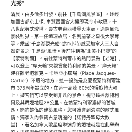
光秀”
清晨，由多倫多出發，前往【千島湖風景區】。途經
加國古都京士頓, 車覽舊國會大樓即現今市政廳，十
八世紀英式燈塔，最古老東西橫貫火車頭，途經氣派
豪裝監獄、第一任總理故居、名列前茅之皇後大學等
等。乘坐“千島湖觀光船”(約1小時)感受加拿大三大自
然奇景之“千島湖”風情。後前往稱為“北美小巴黎”的
【蒙特利爾】。前往蒙特利爾市的熱門景點【老港】,
可以登上 “摩天輪”來觀賞蒙特利爾的美景，“摩天輪”
建在離老港雅克 – 卡地亞小廣場（Place Jacques-
Cartier）不遠的地方，這一設施是為慶祝蒙特利爾建
市 375周年設立的，在這一高達 60米的慢旋轉大輪
上，遊客們可以享受到非凡的景色，視野遠達蒙特利
爾及其周邊地區28公里。在這蒙特利爾濃郁的舊城
區，簡約雄偉的建築風格，您可體會到濃濃的歐式風
情。獨家入內參觀古意瑰麗的【諾特丹聖母大教
堂】，著名加拿大歌星席琳迪翁的婚禮就是在此舉辦