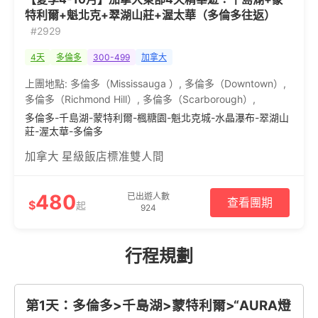
特利爾+魁北克+翠湖山莊+渥太華（多倫多往返）
#2929
4天
多倫多
300-499
加拿大
上團地點:
多倫多（Mississauga ）
,
多倫多（Downtown）
,
多倫多（Richmond Hill）
,
多倫多（Scarborough）
,
多倫多-千島湖-蒙特利爾-楓糖園-魁北克城-水晶瀑布-翠湖山
莊-渥太華-多倫多
加拿大 星級飯店標准雙人間
480
已出遊人數
查看團期
$
起
924
行程規劃
第1天：多倫多>千島湖>蒙特利爾>“AURA燈