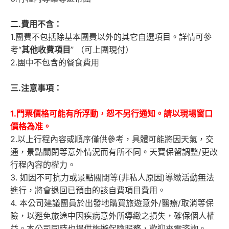
二.費用不含：
1.團費不包括除基本團費以外的其它自選項目。詳情可參
考“
其他
收費
項目
” （可上團現付）
2.團中不包含的餐食費用
三.注意事項：
1.門票價格可能有所浮動，恕不另行通知。請以現場窗口
價格為准。
2.以上行程內容或順序僅供參考，具體可能將因天氣，交
通，景點關閉等意外情況而有所不同。天寶保留調整/更改
行程內容的權力。
3. 如因不可抗力或景點關閉等(非私人原因)導緻活動無法
進行，將會退回已預由的該自費項目費用。
4. 本公司建議團員於出發地購買旅遊意外/醫療/取消等保
險，以避免旅途中因疾病意外所導緻之損失，確保個人權
益。本公司同時也提供旅遊保險服務，歡迎來電咨詢。