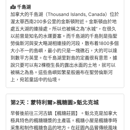
千島湖
加拿大的千島湖（Thousand Islands, Canada）位於
渥太華西南200多公里的金斯頓附近。金斯頓由於地
處五大湖的連接處，所以也被稱之為“水城”，在很久
以前曾是知名的水運要塞。而千島湖的千島則是指聖
勞倫斯河與安大略湖相連接的河段，散布着1800多個
大小不一的島嶼，最小的只是一塊礁石，大的可以達
到數平方英里。在千島湖里對島的定義很有意思，據
說只要可以有2棵樹生長的露出水面的土地，就可以
被稱之為島。這些島嶼如繁星般遍布在聖勞倫斯河
上，宛若童話中的仙境。
第2天：蒙特利爾>楓糖園>魁北克城
早餐後前往三河古鎮【楓糖莊園】。魁北克是加拿大
極具特色的楓糖糖漿的主產區。楓糖小屋是楓糖季時
采集和制作楓糖食品的地方。在莊園內品嘗傳統風味