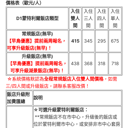
價格表（歐元/人）
入住
入住
入住
入住
D1蒙特利爾飯店類型
雙人
三人
四人
單人
間
間
間
間
常規飯店(無早)
【早鳥優惠】提前兩周報名，
415
345
295
675
可享升級飯店(無早)！
升級飯店(無早)
【早鳥優惠】提前兩周報名，
438
368
318
718
可享升級湖景飯店(無早)！
☆系統價格默認為
全程常規飯店入住雙人間價格
，如需
三/四人間或升級飯店，請聯系客服改價！
飯店升級附
說明
加費匯總
☆可選升級蒙特利爾飯店：
**常規飯店不在市中心，升級後的飯店或
位於蒙特利爾市中心，或安排非市中心套房