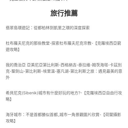
旅行推薦
翡翠島環遊記：從都柏林到凱里之環的深度探索
杜布羅夫尼克的那些教堂-探索杜布羅夫尼克宗教-【克羅埃西亞窮
遊攻略】
我的喬治亞 亞美尼亞第比利斯-西格納吉-泰拉維-姆茨海塔-卡茲別
克-聖劍山-第比利斯-埃里溫-塞凡湖-第比利斯之旅：遇見最美的意
外
希貝尼克(Sibenik)城市有什麼好玩的地方?-【克羅埃西亞自由行攻
略】
海牙城市：不是首都勝似首都_城市一角景觀圖片欣賞-【荷蘭攝影
攻略】