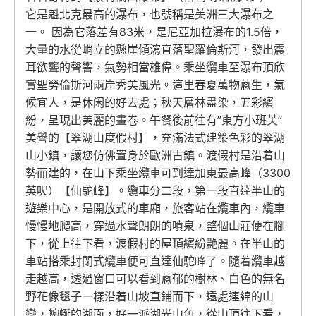
它是魁北克最高的瀑布，也號稱是美洲三大瀑布之
一。 因為它落差有83米，是尼亞加拉瀑布的1.5倍，
大量的水從峭立的懸崖傾瀉直落聖羅倫斯河，發出震
耳欲聾的聲響，氣勢相當雄偉。乘坐纜車至瀑布頂欣
賞聖勞倫斯河兩岸秀美風光。這里春夏萬物蔥生，氣
候宜人，是休闲的好去處；秋天層林盡染，五彩繽
紛，呈現出美麗的畫卷。午餐後前往有”東方小班芙”
美譽的【翠湖山度假村】，充滿法式建築色彩的翠湖
山小鎮，讓您仿佛置身於歐洲古鎮。渡假村是沿着山
勢而建的，在山下乘坐纜車可到達加東最高峰（3300
英呎）【仙駝峰】。纜車分二段，第一段直達半山的
遊樂中心，是開放式的車廂，旅客站在纜車內，纜車
慢慢地爬高，穿過水聲朗朗的噴泉，整個山莊便在腳
下，從上往下看，渡假村的屋頂繽紛艷麗。在半山的
車站搭乘封閉式纜車便可直達仙駝峰了。隨着纜車越
走越高，透過窗口可以看到蔥郁的樹林、白色的無名
野花像毯子一樣沿着山坡直鋪而下，遠處連綿的山
巒，蜿蜒的湖面，好一派湖光山色，從山頂往下看，