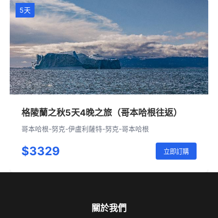
5天
格陵蘭之秋5天4晚之旅（哥本哈根往返）
哥本哈根-努克-伊盧利薩特-努克-哥本哈根
$3329
立即訂購
關於我們