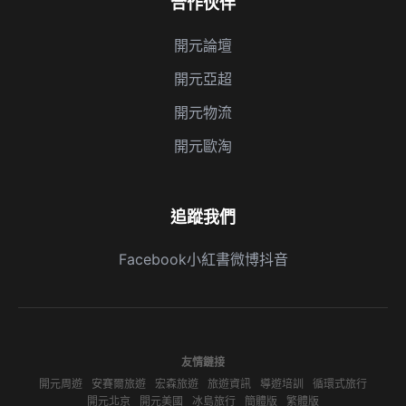
合作伙伴
開元論壇
開元亞超
開元物流
開元歐淘
追蹤我們
Facebook
小紅書
微博
抖音
友情鏈接
開元周遊
安賽爾旅遊
宏森旅遊
旅遊資訊
導遊培訓
循環式旅行
開元北京
開元美國
冰島旅行
簡體版
繁體版