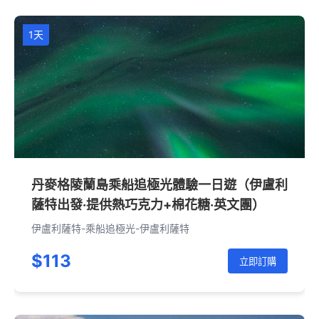
1天
丹麥格陵蘭島乘船追極光體驗一日遊（伊盧利
薩特出發·提供熱巧克力+棉花糖·英文團）
伊盧利薩特-乘船追極光-伊盧利薩特
$113
立即訂購