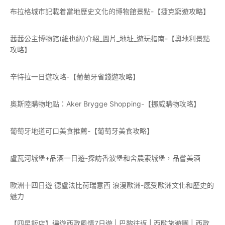
布拉格城市記載着當地歷史文化的博物館景點-【捷克窮遊攻略】
茜茜公主博物館(維也納)介紹_圖片_地址_遊玩指南-【奧地利景點
攻略】
辛特拉一日遊攻略-【葡萄牙省錢遊攻略】
奧斯陸購物地點：Aker Brygge Shopping-【挪威購物攻略】
葡萄牙地道可口美食推薦-【葡萄牙美食攻略】
盧瓦河城堡+品酒一日遊-探訪香波堡和舍農索城堡，品嘗美酒
歐洲十四日遊 德盧法比荷瑞意西 浪漫歐洲-感受歐洲文化和歷史的
魅力
【四星飯店】遍遊西歐風情7日遊 | 巴黎往返 | 西歐旅遊團 | 西歐