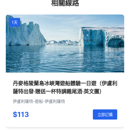
相關線路
1天
丹麥格陵蘭島冰峽灣遊船體驗一日遊（伊盧利
薩特出發·贈送一杯特調雞尾酒·英文團）
伊盧利薩特-遊船-伊盧利薩特
$113
立即訂購