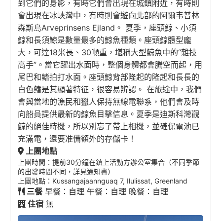
到它們的身影，有時它們會出現在城鎮附近，有時則
會出現在冰峽灣中，有時則會遊向北部的阿爾韦普林
森斯島Arveprinsens Ejland。 夏季，座頭鯨、小須
鯨和長須鯨是數量最多的鯨魚種類。座頭鯨體型龐
大，可達18米長、30噸重，堪稱大型鯨魚中的“雜技
高手”。當它躍出水面時，整個身體都會騰空而起，用
尾巴和鳍拍打水面。座頭鯨背部隆起的隆起和長長的
白色鳍是其顯著特征，很容易辨認。 在旅途中，我們
會與當地的漁民和獵人保持無線電聯系，他們會及時
向船員提供最新的鯨魚目擊信息。夏季是迪斯科灣觀
鯨的絕佳時機，所以別忘了帶上相機，並確保電池已
充滿電，還要准備額外的存儲卡！
上團地點
上團時間：提前30分鐘在鎮上活動方辦公室集合（不同季節
的出發時間不同，詳見通知書）
上團地點：Kussangajaannguaq 7, Ilulissat, Greenland
三餐
早餐：自理 午餐：自理 晚餐：自理
住宿
無