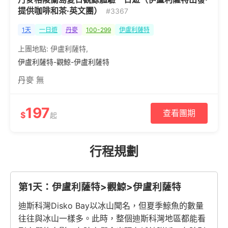
提供咖啡和茶·英文團）
#3367
1天
一日遊
丹麥
100-299
伊盧利薩特
上團地點:
伊盧利薩特
,
伊盧利薩特-觀鯨-伊盧利薩特
丹麥 無
197
查看團期
$
起
行程規劃
第1天：伊盧利薩特>觀鯨>伊盧利薩特
迪斯科灣Disko Bay以冰山聞名，但夏季鯨魚的數量
往往與冰山一樣多。此時，整個迪斯科灣地區都能看