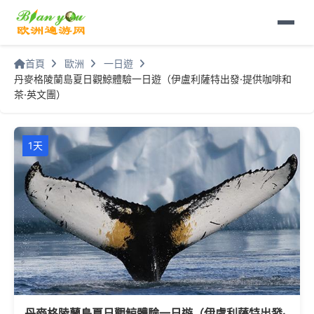
首頁
歐洲
一日遊
丹麥格陵蘭島夏日觀鯨體驗一日遊（伊盧利薩特出發·提供咖啡和
茶·英文團）
1天
丹麥格陵蘭島夏日觀鯨體驗一日遊（伊盧利薩特出發·