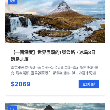
8天
【一國深度】世界盡頭的1號公路，冰島8日
環島之旅
雷克雅未克-藍湖-黃金圈-Kerið火山口湖-雷尼斯黑沙灘-維
克-飛機殘骸-塞里雅蘭瀑布-斯科加瀑布-傑古沙龍冰河湖-
東部峽灣-埃伊爾斯塔濟-黛提瀑布-米湖-眾神瀑布-阿克雷
$2069
里-雷克霍特-斯奈山半島-雷克雅未克
立即訂購
1天