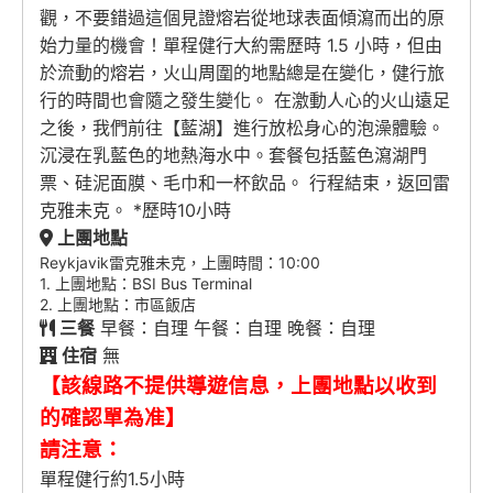
觀，不要錯過這個見證熔岩從地球表面傾瀉而出的原
始力量的機會！單程健行大約需歷時 1.5 小時，但由
於流動的熔岩，火山周圍的地點總是在變化，健行旅
行的時間也會隨之發生變化。 在激動人心的火山遠足
之後，我們前往【藍湖】進行放松身心的泡澡體驗。
沉浸在乳藍色的地熱海水中。套餐包括藍色瀉湖門
票、硅泥面膜、毛巾和一杯飲品。 行程結束，返回雷
克雅未克。 *歷時10小時
上團地點
Reykjavik雷克雅未克，上團時間：10:00
1. 上團地點：BSI Bus Terminal
2. 上團地點：市區飯店
三餐
早餐：自理 午餐：自理 晚餐：自理
住宿
無
【該線路不提供導遊信息，上團地點以收到
的確認單為准】
請注意：
單程健行約1.5小時