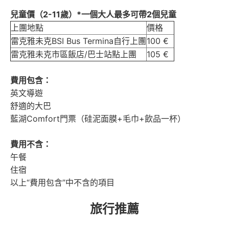
兒童價（2-11歲
）*一個大人最多可帶2個兒童
上團地點
價格
雷克雅未克BSI Bus Termina自行上團
100 €
雷克雅未克市區飯店/巴士站點上團
105 €
費用包含：
英文導遊
舒適的大巴
藍湖Comfort門票（硅泥面膜+毛巾+飲品一杯）
費用不含：
午餐
住宿
以上“費用包含”中不含的項目
旅行推薦