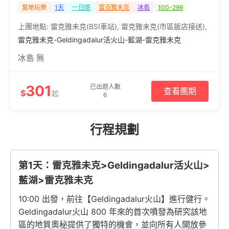
當地玩樂
1天
一日遊
雷克雅未克
冰島
100-299
上團地點:
雷克雅未克(BSI車站)
,
雷克雅未克(市區飯店接送)
,
雷克雅未克-Geldingadalur活火山-藍湖-雷克雅未克
冰島 無
301
已出遊人數
查看團期
$
起
6
行程規劃
第1天：雷克雅未克>Geldingadalur活火山>
藍湖>雷克雅未克
10:00 出發，前往【Geldingadalur火山】進行健行。
Geldingadalur火山 800 年來的首次噴發為研究該地
區的地質奧秘提供了獨特的機會，並向所有人開放參