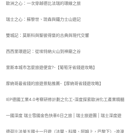
歐洲之心：一次穿越德比法瑞的環線之旅
瑞士之心：蘇黎世、琉森與鐵力士山遊記
雙城記：莫斯科與聖彼得堡的古典與現代交響
西西里環遊記：從埃特納火山到神廟之谷
里斯本城市怎麼旅遊便宜?-【葡萄牙省錢遊攻略】
摩納哥最省錢的旅遊景點推薦-【摩納哥省錢遊攻略】
IEP德國工業4.0考察研修計劃之化工-深度探索歐洲化工產業精髓
一國深度 瑞士雪國金色快車6日之旅 | 瑞士旅遊團 | 瑞士深度遊
德荷比法英五國十一日遊（法蘭、科隆、阿姆上，巴黎下）-浪漫