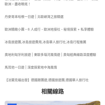
歐洲，盡收眼底！
丹麥哥本哈根一日遊 | 北歐峽灣之旅精選
歐洲精緻小團・6 人成行 - 歐洲地接社 - 秘境探索 + 私享體驗
冰島旅遊團,冰島旅遊費用,冰島華人旅行社,冰島行程推薦
奧地利匈牙利旅遊 | 東歐多瑙河風情遊 | 奧匈經典線路深度體驗
馬耳他一日遊 | 深度探索地中海風情
【法蘭克福出發】德國跟團遊,德國旅遊團,德國華人旅行社
相關線路