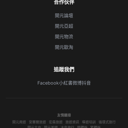
合作伙伴
開元論壇
開元亞超
開元物流
開元歐淘
追蹤我們
Facebook
小紅書
微博
抖音
友情鏈接
開元周遊
安賽爾旅遊
宏森旅遊
旅遊資訊
導遊培訓
循環式旅行
開元北京
開元美國
冰島旅行
簡體版
繁體版