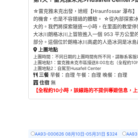
☆雷克雅未克出發，途經【Hraunfossar 
的機會，也是不容錯過的體驗。 ☆從內部探索
大的。我們將探索隧道一小時，在里面的教堂停
大冰川朗格冰川上冒險進入一個 953 平方公
部分。這個位於朗格冰川高處的人造冰洞是冰島
上團地點
上團時間：不同日期的上團時間有所不同，請聯系客服
上團地點1：雷克雅未克市區接送8:00左右（全程約10
上團地點2：自駕至Husafell Center
三餐
早餐：自理 午餐：自理 晚餐：自理
住宿
無
【全程約10小時，該線路的不提供導遊信息，
AA93-000626 08月10日-05月31日 $324
AA93