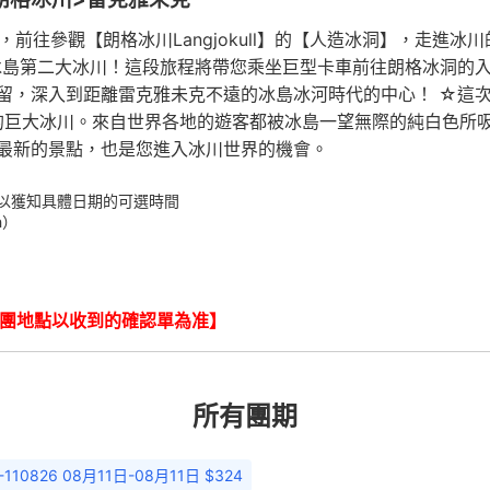
瀑布】，前往參觀【朗格冰川Langjokull】的【人造冰洞】，走
冰島第二大冰川！這段旅程將帶您乘坐巨型卡車前往朗格冰洞的
留，深入到距離雷克雅未克不遠的冰島冰河時代的中心！ ☆這
里的巨大冰川。來自世界各地的遊客都被冰島一望無際的純白色
最新的景點，也是您進入冰川世界的機會。
以獲知具體日期的可選時間
h）
上團地點以收到的確認單為准】
所有團期
-110826 08月11日-08月11日 $324