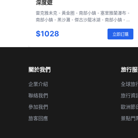
深度遊
雷克雅未克 - 黃金圈 - 南部小鎮 - 塞里雅蘭瀑布 -
南部小鎮 - 黑沙灘 - 傑古沙龍冰湖 - 南部小鎮 - 雷
克雅未克 - 藍湖 - 雷克雅未克 - 斯奈山半島 - 雷克
$1028
雅未克
立即訂購
關於我們
旅行服
企業介紹
全球旅
聯絡我們
旅行資
參加我們
歐洲節
旅客回應
景點門