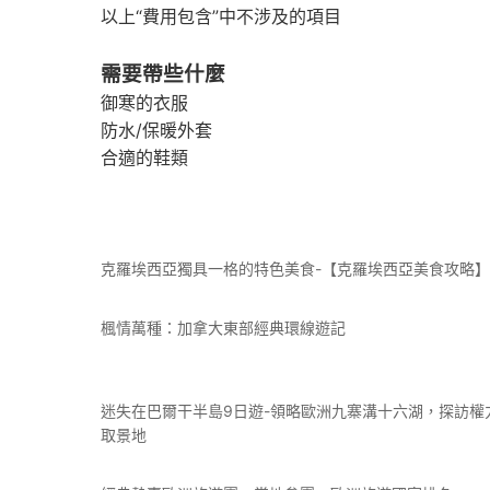
以上“費用包含”中不涉及的項目
需要帶些什麼
御寒的衣服
防水/保暖外套
合適的鞋類
克羅埃西亞獨具一格的特色美食-【克羅埃西亞美食攻略】
楓情萬種：加拿大東部經典環線遊記
迷失在巴爾干半島9日遊-領略歐洲九寨溝十六湖，探訪權
取景地