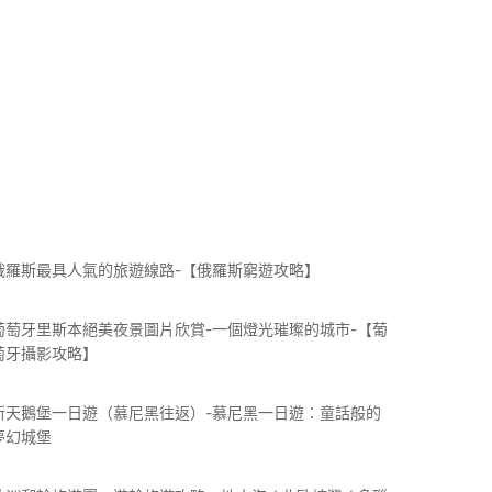
俄羅斯最具人氣的旅遊線路-【俄羅斯窮遊攻略】
葡萄牙里斯本絕美夜景圖片欣賞-一個燈光璀璨的城市-【葡
萄牙攝影攻略】
新天鵝堡一日遊（慕尼黑往返）-慕尼黑一日遊：童話般的
夢幻城堡