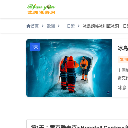
首頁
歐洲
一日遊
冰島朗格冰川藍冰洞一日
1天
冰島
當地
上團
雷克
冰島
第1天：雷克雅未克>Husafell Cent