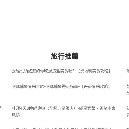
旅行推薦
去維也納旅遊的你吃過這些美食嗎?-【奧地利美食攻略】
阿瑪蓮堡景點介紹-阿瑪蓮堡遊玩指南-【丹麥景點攻略】
力
杜拜4天3晚經典遊（全程五星飯店）-縱享奢華，領略中東
風情