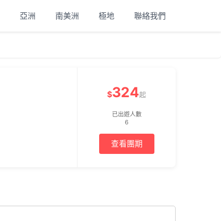
亞洲
南美洲
極地
聯絡我們
324
$
起
已出遊人數
6
查看團期