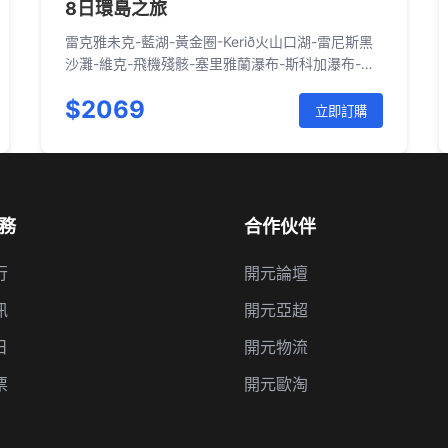
8日環島之旅
雷克雅未克-藍湖-黃金圈-Kerið火山口湖-雷尼斯黑
沙灘-維克-飛機殘骸-塞里雅蘭瀑布-斯科加瀑布-傑
古沙龍冰河湖-東部峽灣-埃伊爾斯塔濟-黛提瀑布-
$2069
米湖-眾神瀑布-阿克雷里-雷克霍特-斯奈山半島-雷
立即訂購
克雅未克
務
合作伙伴
行
開元論壇
訊
開元亞超
日
開元物流
票
開元歐淘