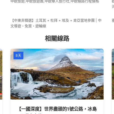
中歐旅遊,中歐旅遊團,中歐華人旅行社,中歐線路行程價格
【中東非精選】土耳其 + 杜拜 + 埃及 + 肯亞當地參團 | 中
文導遊・免簽・遊輪線
相關線路
8天
【一國深度】世界盡頭的1號公路，冰島