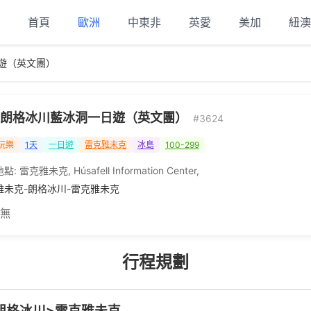
首頁
歐洲
中東非
英愛
美加
紐澳
遊（英文團）
朗格冰川藍冰洞一日遊（英文團）
#3624
玩樂
1天
一日遊
雷克雅未克
冰島
100-299
地點:
雷克雅未克
,
Húsafell Information Center
,
雅未克-朗格冰川-雷克雅未克
 無
行程規劃
er>朗格冰川>雷克雅未克