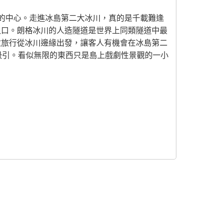
進冰川的中心。走進冰島第二大冰川，真的是千載難逢
入口。朗格冰川的人造隧道是世界上同類隧道中最
次旅行從冰川邊緣出發，讓客人有機會在冰島第二
所吸引。看似無限的東西只是島上戲劇性景觀的一小