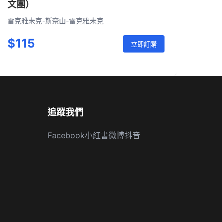
文團）
雷克雅未克-斯奈山-雷克雅未克
$115
立即訂購
追蹤我們
Facebook
小紅書
微博
抖音