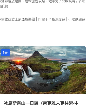
歐洲郵輪旅遊團 - 遊輪旅遊攻略 - 地中海 / 北歐峽灣 / 多瑙
河航線
塞爾維亞波士尼亞旅遊團 | 巴爾干半島深度遊 | 小眾歐洲遊
1天
冰島斯奈山一日遊（雷克雅未克往返·中