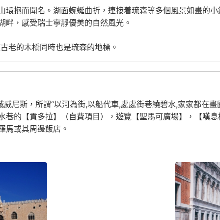
山環抱而聞名。湖面蜿蜒曲折，連接着琉森等多個風景如畫的小
湖畔，感受瑞士寧靜優美的自然風光。
座古老的木橋同時也是琉森的地標。
城威尼斯，所謂“以河為街,以船代車,處處街巷繞碧水,家家都在
水巷的【貢多拉】（自費項目），遊覽【聖馬可廣場】，【嘆息
羅馬或其周邊飯店。