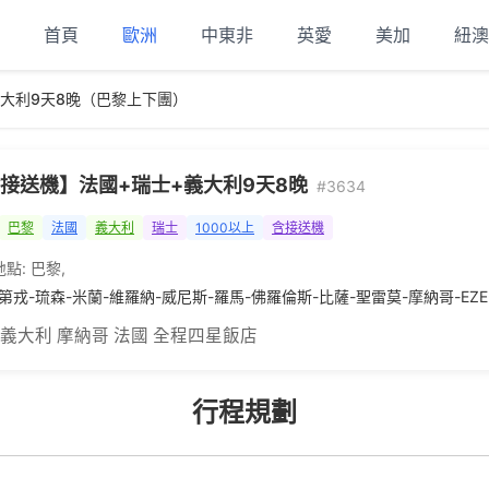
首頁
歐洲
中東非
英愛
美加
紐澳
大利9天8晚（巴黎上下團）
接送機】法國+瑞士+義大利9天8晚
#3634
巴黎
法國
義大利
瑞士
1000以上
含接送機
地點:
巴黎
,
第戎-琉森-米蘭-維羅納-威尼斯-羅馬-佛羅倫斯-比薩-聖雷莫-摩納哥-EZE
 義大利 摩納哥 法國 全程四星飯店
行程規劃