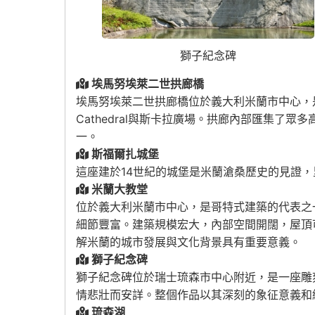
獅子紀念碑
埃馬努埃萊二世拱廊橋
埃馬努埃萊二世拱廊橋位於義大利米蘭市中心，
Cathedral
與斯卡拉廣場。拱廊內部匯集了眾多
一。
斯福爾扎城堡
這座建於14世紀的城堡是米蘭滄桑歷史的見證
米蘭大教堂
位於義大利米蘭市中心，是哥特式建築的代表之
細節豐富。建築規模宏大，內部空間開闊，屋頂
解米蘭的城市發展與文化背景具有重要意義。
獅子紀念碑
獅子紀念碑位於瑞士琉森市中心附近，是一座雕
情悲壯而安詳。整個作品以其深刻的象征意義和
琉森湖