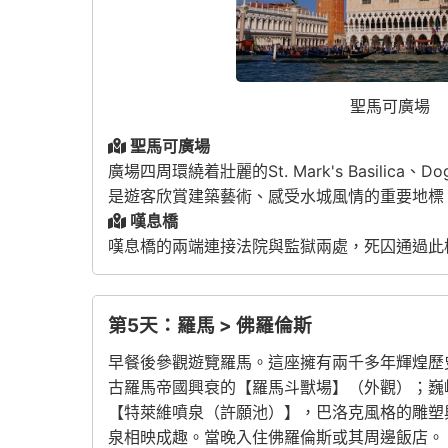
聖馬可廣場
聖馬可廣場
廣場四周環繞着壯麗的
St. Mark's Basilica
、
Dog
是遊客欣賞建築藝術、感受水城風情的重要地標
嘆息橋
嘆息橋的兩端連接法院與監獄兩處，死囚通過此
第5天：羅馬 > 佛羅倫斯
早餐後參觀遊覽羅馬。這座擁有兩千多年輝煌歷
古羅馬帝國興衰的【羅馬斗獸場】（外觀）；巍
【特萊維噴泉（許願池）】，巴洛克風格的雕塑
泉相映成趣。當晚入住佛羅倫斯或其周邊飯店。