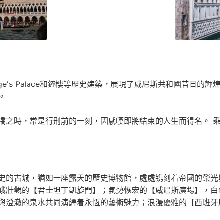
e's Palace
和鐘樓等歷史建築，展現了威尼斯共和國昔日的輝
。
橋之時，常是行刑前的一刻，因感嘆即將結束的人生而得名。 
史的古城，猶如一座露天的歷史博物館，處處镌刻着帝國的榮光
峨壯觀的【君士坦丁凱旋門】；氣勢恢宏的【威尼斯廣場】，白
與澄澈的泉水共同演繹着永恆的藝術魅力；浪漫優雅的【西班牙