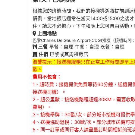
根據您的班機時間，我們的接機導遊將提前到達機場
慣例，當地飯店通常在當天14:00或15:0
住，請您不必擔心。下午和晚上您可自由活動，
上團地點
巴黎Charles De Gaulle Airport(CDG)接機（接機時間：
三餐
早餐：自理 午餐：自理 晚餐：自理
住宿
巴黎或其周邊飯店
溫馨提示：接送機服務只在正常工作時間即早上0
歐。
費用不包含：
1、超時費：接機提供免費等待60分鐘，送機提
接送機司機）。
2、超公里數：接送機路程超過30KM，需要收
費用）。
3、接機舉牌：30歐/次。部分城市接機可提供
4、送機協助退稅：30歐/次。部分城市送機可提
5
、同一訂單或同行客人請盡量訂時間相近的班