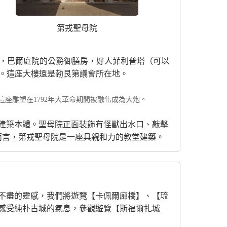
第戎聖母院
地，巴爾庭院的公爵御膳房，好人菲利普塔（可以
格。這座大樓還是勃艮第議會所在地。
座雕塑在1792年大革命期間被融化成為大炮。
建築本體。聖母院正面裝飾有怪獸出水口、敲擊
戎人民而言，第戎聖母院是一座具親和力的教堂建築。
不盡的靈感，我們將遊覽【卡佩爾廊橋】、【琉
感受純朴古城的氣息，參觀遊覽【斯福爾扎城