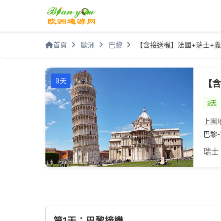
首頁
歐洲
巴黎
【含接送機】法國+瑞士+義
9天
【含
9天
上團
巴黎-
瑞士
第1天：巴黎接機