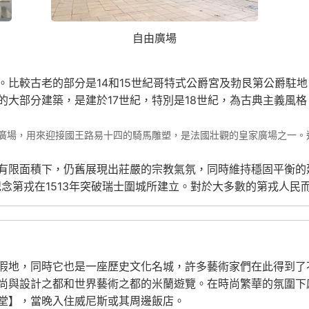
自由廣場
。比較古老的部分是14和15世紀哥特式公爵宮及勃艮第公爵駐
的大部分建築，是建於17世紀，特別是18世紀，為古典主義風
形廣場，用來迎接國王路易十四的騎馬雕塑，是法國壯觀的皇家廣場之一。這
有限面積下，仍舊展現出莊嚴的宗教氣氛，同時維持穩固平衡的
，是為了紀念第戎在1513年突破瑞士圍城所建立。對於大多數的第
假地，同時它也是一座歷史文化名城，許多藝術家們在此得到了
尚與設計之都和世界藝術之都的米蘭遊覽。在時尚繁華的氛圍下
堂】，當晚入住威尼斯或其周邊飯店。