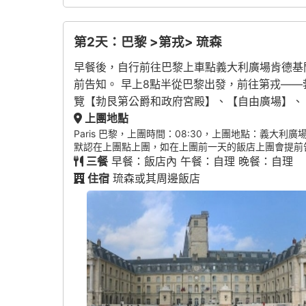
第2天：巴黎 >第戎> 琉森
早餐後，自行前往巴黎上車點義大利廣場肯德基門口 Place d
前告知。 早上8點半從巴黎出發，前往第戎—
覽【勃艮第公爵和政府宮殿】、【自由廣場】、
上團地點
Paris 巴黎，上團時間：08:30，上團地點：義大利廣場肯德基門口 Plac
默認在上團點上團，如在上團前一天的飯店上團會提前
三餐
早餐：飯店內 午餐：自理 晚餐：自理
住宿
琉森或其周邊飯店