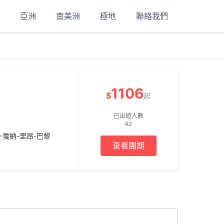
亞洲
南美洲
極地
聯絡我們
1106
$
起
已出遊人數
42
-戛納-里昂-巴黎
查看團期