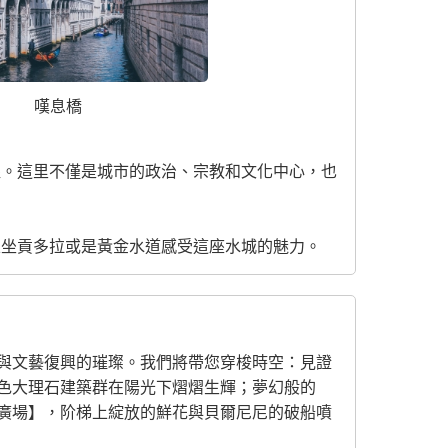
嘆息橋
煌。這里不僅是城市的政治、宗教和文化中心，也
乘坐貢多拉或是黃金水道感受這座水城的魅力。
與文藝復興的璀璨。我們將帶您穿梭時空：見證
色大理石建築群在陽光下熠熠生輝；夢幻般的
廣場】，阶梯上綻放的鮮花與貝爾尼尼的破船噴