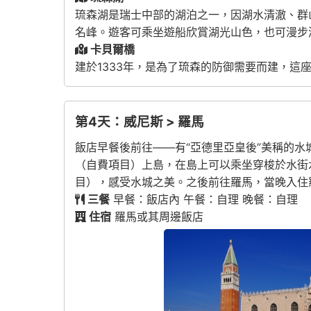
琉森湖是瑞士中部的湖泊之一，因湖水清澈、群
名峰。遊客可乘坐遊船欣賞湖光山色，也可漫步
卡貝爾橋
建於1333年，是為了琉森的防御需要而建，這
第4天：威尼斯 > 羅馬
飯店早餐後前往——有“亞德里亞皇後”美稱的水
（自費項目）上島，在島上可以乘坐穿梭於水街
目），感受水城之美。之後前往羅馬，當晚入住
三餐
早餐：飯店內 午餐：自理 晚餐：自理
住宿
羅馬或其周邊飯店