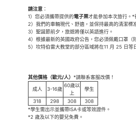
請注意
：
1）您必須攜帶提供的
電子票
才能參加本次旅行。*
2）我們的車輛現代、舒適，並保持最高的清潔標准，
3）聖誕節前夕，旅遊將僅以英語進行。
4）根據最新的英國政府公告，您必須佩戴口罩（
5）坎特伯雷大教堂的部分區域將在11 月 25 
其他價格（歐元/人）
*請聯系客服改價！
60歲以
成人
3-16
歲
學生
上
318
298
308
308
*學生需出示並攜帶ISA卡或等效證件。
*2 歲及以下的嬰兒免費。