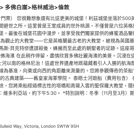
> 多佛白崖>格林威治>倫敦
堡（含門票） 您很難想象還有比這更美的城堡！利茲城堡坐落於5
間避世之所。這里曾是王室成員的世外桃源，不僅曾是六位英格
堡，最後在城堡花園中漫步，並享受我們獨家提供的蜂蜜酒品鑒體
嘆為觀止的大教堂——它是英格蘭最古老的大教堂，被視為英國基
托馬斯·貝克特慘遭謀殺後，蜂擁而至此處的朝聖者的足跡。這座
多佛海濱 在此稍作停留，盡情欣賞多佛壯麗海濱的美景。沉浸在
晤士河以南的格林尼治！這處世界遺產地既蘊藏着引人入勝的航海
線為基准，向東或向西的角距離來測量的。您將參觀傳奇的茶船“
力的古典建築——舊皇家海軍學院。 泰晤士河遊船（費用包含）
途，您將乘船經過標志性的塔橋和高聳入雲的聖保羅大教堂，隨後
地點：維多利亞站，約下午5:30。 *特別說明：冬季（11月至3
Bulleid Way, Victoria, London SW1W 9SH