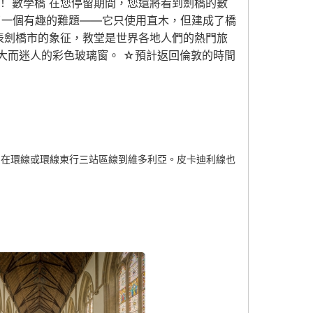
 數學橋 在您停留期間，您還將看到劍橋的數
客帶來了一個有趣的難題——它只使用直木，但建成了橋
表劍橋市的象征，教堂是世界各地人們的熱門旅
巨大而迷人的彩色玻璃窗。 ☆預計返回倫敦的時間
1 區，在環線或環線東行三站區線到維多利亞。皮卡迪利線也