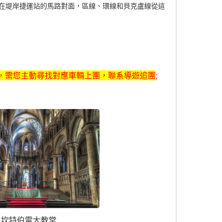
在堤岸捷運站的馬路對面，區線、環線和貝克盧線從這
，需您主動尋找對應車輛上團，聯系導遊追團
;
坎特伯雷大教堂