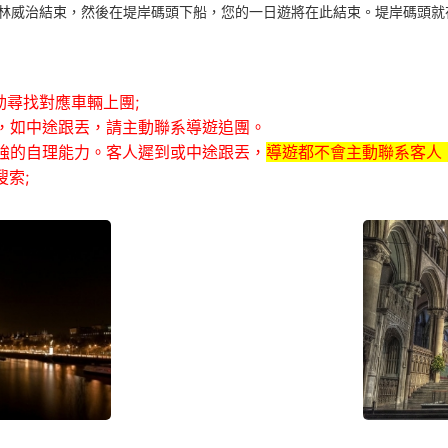
林威治結束，然後在堤岸碼頭下船，您的一日遊將在此結束。堤岸碼頭就
動尋找對應車輛上團;
話，如中途跟丟，請主動聯系導遊追團。
較強的自理能力。客人遲到或中途跟丟，
導遊都不會主動聯系客人
索;