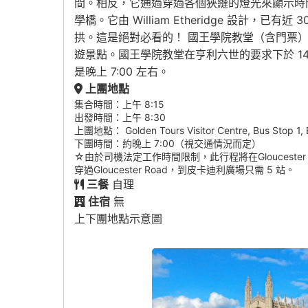
間。相反，它通過穿過各個狹縫的燈光來顯示時
學橋。它由 William Etheridge 設
拱。這是絕對必看的！ 國王學院教堂（含門票
遊景點。國王學院教堂在亨利六世的要求下於 1
是晚上 7:00 左右。
上團地點
集合時間：上午 8:15
出發時間：上午 8:30
上團地點： Golden Tours Visitor Centre, Bus Stop 1, 
下團時間：約晚上 7:00（視交通情況而定）
☆由於司機法定工作時間限制，此行程將在Glouceste
穿過Gloucester Road，到皮卡迪利廣場只需 5 站。
三餐
自理
住宿
無
上下團地點示意圖