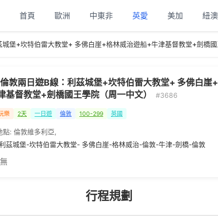
首頁
歐洲
中東非
英愛
美加
紐澳
茲城堡+坎特伯雷大教堂+ 多佛白崖+格林威治遊船+牛津基督教堂+劍橋
倫敦兩日遊B線：利茲城堡+坎特伯雷大教堂+ 多佛白崖
津基督教堂+劍橋國王學院（周一中文）
#3686
玩樂
2天
一日遊
倫敦
100-299
英國
地點:
倫敦維多利亞
,
-利茲城堡-坎特伯雷大教堂- 多佛白崖-格林威治-倫敦-牛津-劍橋-倫敦
 無
行程規劃