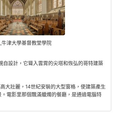
_牛津大學基督教堂學院
王親自設計，它聳入雲霄的尖塔和恢弘的哥特建築
高大壯麗，14世紀安裝的大型窗格，使建築產生
景。電影里那個飄滿蠟燭的餐廳，是通過電腦特