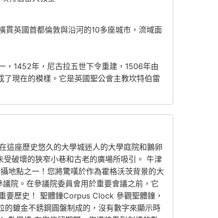
里，橫貫英國首都倫敦與沿河的10多座城市，流域面
之一，1452年，尼古拉五世下令重建，1506年由
完成了現在的模樣。它是英國聖公會主教坎特伯雷
ton，漫步在這座歷史悠久的大學城迷人的大學庭院和鵝卵
未受破壞的狹窄小巷和古老的廣場所吸引。 牛津
拍攝地點之一！您將驚嘆於作為霍格沃茨背景的大
參議院。在參議院委員會用於重要會議之前，它
史！ 聖體鐘Corpus Clock 參觀聖體鐘，
克拉的鍍金不銹鋼圓盤制成的，沒有數字來顯示時