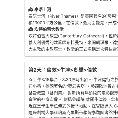
泰晤士河
泰晤士河（River Thames）是英國著名
積13000平方公里，在倫敦下遊河面變寬，形
坎特伯雷大教堂
坎特伯雷大教堂(Canterbury Cathed
義大利優秀的建築師布拉曼特、米開朗琪羅、德拉
大主教的主教座堂。教堂的正式名稱是坎特伯雷
第2天：倫敦>牛津>劍橋>倫敦
☆上午8:15集合，8:30准時出發。 牛津健行之旅
石小巷。參觀著名的“夢幻尖塔”，參觀歐洲最
基督教堂（含門票） 對於所有年齡段的電影觀
會堂的神奇宏偉。 劍橋參議院 離開牛津後，
現在是學生學位儀式的授予地點。在冒險進入 Cor
這是劍橋大學科珀斯克里斯蒂學院泰勒圖書館外