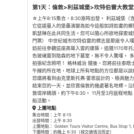
第1天：倫敦>利茲城堡>坎特伯雷大教堂
☆上午8:15集合，8:30准時出發。 利茲城
它從諾曼人的堡壘演變為如今這般如詩如畫的鄉
凱瑟琳在此共同生活。您可以隨心所欲地探索城
門票） 中世紀城市坎特伯雷的標志是那座令人
妨前往參觀這座高聳入雲的建築，追隨1170年
色玻璃窗到陰森的地下墓室，無不令人驚嘆。 
拍張紀念照吧！ 格林威治 隨後，您將前往泰
午線的所在地，地球上所有地點的方位都是以該
您還將看到由克里斯托弗·雷恩設計的、極具魅
結束您的一天，並欣賞倫敦的幾處著名地標。沿
敦堤岸碼頭，約下午6:30。 11月至3月返程
船活動。
上團地點
集合時間：上午 8:15
出發時間：上午 8:30
上團地點： Golden Tours Visitor Centre, Bus Stop 1, 
下團時間：約晚上 6:30（視交通情況而定）