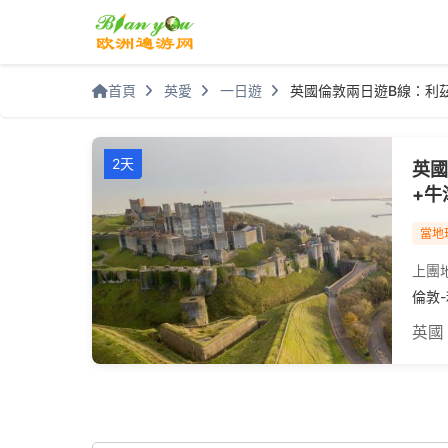
首頁
英愛
一日遊
英國倫敦兩日遊B線：利
2天
英國
+牛
當地
上團
倫敦
英國