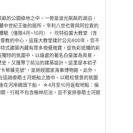
00英畝的公園綠地之中，一旁是波光粼粼的湖泊，
蘭中世紀王後的居所，亨利八世也曾與阿拉貢的
驗（僅限4月~10月）。 坎特伯雷大教堂（含
督教的中心。這座大教堂建於公元600年，您不
哥特式建築內藏有眾多視覺瑰寶，從色彩斑斕的彩
這獨特的氛圍中，以遠處的著名白堊崖為背景，
歷史，又匯聚了前沿的建築設計。這里是本初子
卡蒂薩克號”，並途經國家海事博物館。此外，
 在這趟泰晤士河遊船之旅中，以輕松愜意的氛圍
在河岸碼頭下船。 ☆4月至10月返程地點：倫
月）期間，行程不包含格林尼治，且不安排泰晤士河遊