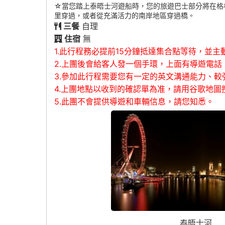
☆當您踏上泰晤士河遊船時，您的旅遊巴士部分將在格
里穿過，或者從充滿活力的南岸地區穿過橋。
三餐
自理
住宿
無
1.此行程務必提前15分鐘抵達集合點等待，並主
2.上團後會給客人發一個手環，上面有導遊電
3.參加此行程需要您有一定的英文溝通能力、
4.上團地點以收到的確認單為准，請用谷歌地圖搜
5.此團不會提供導遊和車輛信息，請您知悉。
泰晤士河