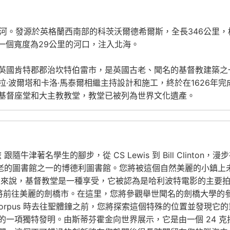
的“母親”河。發源於英格蘭西南部的科茨沃爾德希爾斯，全長346公
成一個寬度為29公里的河口，注入北海。
ral)，位於英國肯特郡郡治坎特伯雷市，是英國古老、聞名的基督教建築
·波爾塔和卡洛·馬泰爾相繼主持設計和施工，終於在1626年
基督座堂和大主教教堂，教堂已被列為世界文化遺產。
 跟隨牛津著名學生的腳步，從 CS Lewis 到 Bill Clin
古老的圖書館之一的博德利圖書館。您將被這個自然美麗的小鎮上
眾來說，基督教堂是一種享受，它被認為是哈利波特電影的主要
您將前往美麗的劍橋市。在這里，您將參觀舉世聞名的劍橋大學的
pus 時去往聖體鐘之前，您將探索這個特殊的位置並發現它的重要歷
的一項獨特發明。由斯蒂芬霍金向世界展示，它是由一個 24 