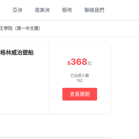
亞洲
南美洲
極地
聯絡我們
國王學院（周一中文團）
+格林威治遊船
368
$
起
已出遊人數
782
查看團期