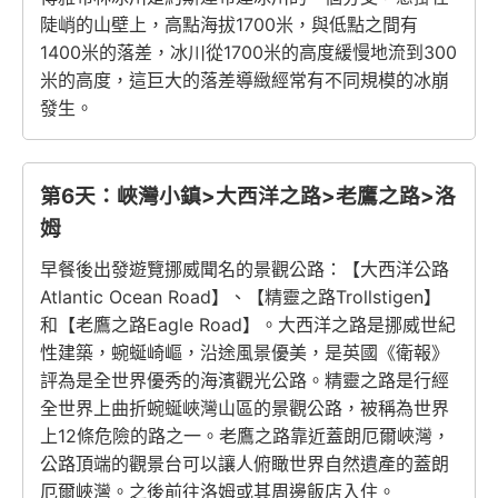
陡峭的山壁上，高點海拔1700米，與低點之間有
1400米的落差，冰川從1700米的高度緩慢地流到300
米的高度，這巨大的落差導緻經常有不同規模的冰崩
發生。
第6天：峽灣小鎮>大西洋之路>老鷹之路>洛
姆
早餐後出發遊覽挪威聞名的景觀公路：【大西洋公路
Atlantic Ocean Road】、【精靈之路Trollstigen】
和【老鷹之路Eagle Road】。大西洋之路是挪威世紀
性建築，蜿蜒崎嶇，沿途風景優美，是英國《衛報》
評為是全世界優秀的海濱觀光公路。精靈之路是行經
全世界上曲折蜿蜒峽灣山區的景觀公路，被稱為世界
上12條危險的路之一。老鷹之路靠近蓋朗厄爾峽灣，
公路頂端的觀景台可以讓人俯瞰世界自然遺產的蓋朗
厄爾峽灣。之後前往洛姆或其周邊飯店入住。