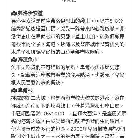
弗洛伊索道
弗洛伊索道是前往弗洛伊恩山的纜車，可以在5-8分
鐘內將遊客送至山頂，感受一路帶來的心跳感覺。弗
洛伊恩山在卑爾根市的東部，登上山頂，能夠俯瞰卑
爾根市的全景。海港、峽灣以及整座城市整齊排列的
木房子和環繞卑爾根的山頭全部盡收眼底。
海濱魚市
魚市是吃貨們不可錯過的景點。卑爾根魚市歷史悠
久，記載着這座城市漁業的發展點滴，也體現了卑爾
根人民喜愛海味的傳統。
卑爾根
挪威的第二大城，也是西海岸較大較美的港都，落在
挪威西海岸陡峭的峽灣線上，倚着港灣和七座山頭，
市區頻臨碧灣（Byfjord），直通大西洋，是座風光明
媚的港灣之城。由於受墨西哥暖流影響而生的暖風，
使卑爾根成為多雨的地區。2000年卑爾根被選為9個
歐洲文化城市之一。它的魅力展示在劇院，舞蹈，音