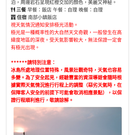
泊，周邊岩石呈現紅橙交加的顏色，美麗又神秘。
三餐
早餐：飯店 午餐：自理 晚餐：自理
住宿
南部小鎮飯店
視天氣情況通知安排極光活動。
極光是一種概率性的大自然天文奇觀，一般發生在高
緯度地區的深夜。受天氣影響較大，無法保證一定會
有極光出現。
******請特別注意：
冰島所處地理位置特殊，風景壯觀奇特，天氣也容易
多變。為了安全起見，經驗豐富的資深導遊會隨時根
據實際天氣情況進行行程上的調整（惡劣天氣時，在
保障客人安全的前提下可能會取消相應景點），以保
證行程順利進行，敬請諒解。