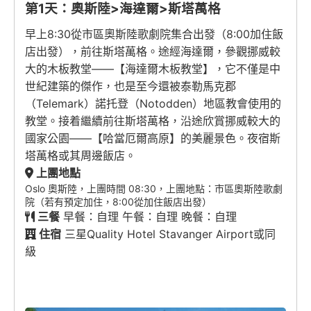
第1天：奧斯陸>海達爾>斯塔萬格
早上8:30從市區奧斯陸歌劇院集合出發（8:00加住飯
店出發），前往斯塔萬格。途經海達爾，參觀挪威較
大的木板教堂——【海達爾木板教堂】，它不僅是中
世紀建築的傑作，也是至今還被泰勒馬克郡
（Telemark）諾托登（Notodden）地區教會使用的
教堂。接着繼續前往斯塔萬格，沿途欣賞挪威較大的
國家公園——【哈當厄爾高原】的美麗景色。夜宿斯
塔萬格或其周邊飯店。
上團地點
Oslo 奧斯陸，上團時間 08:30，上團地點：市區奧斯陸歌劇
院（若有預定加住，8:00從加住飯店出發）
三餐
早餐：自理 午餐：自理 晚餐：自理
住宿
三星Quality Hotel Stavanger Airport或同
級