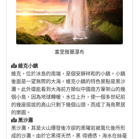
塞里雅蘭瀑布
維克小鎮
維克，位於冰島的南端，是個安靜祥和的小鎮。小鎮
後面是一望無際的大海。維克小鎮的特色景點是黑沙
灘。此外還能看到大海前方類似中國南方筆架山的幾
個小島，因為地球轉暖、水位上升，使一個多世紀前
的幾座挺拔的高山只剩下幾個山頭，而成了海鳥聚居
的樂園。
黑沙灘
黑沙灘，其是火山爆發後冷卻的黑曜岩被風化後所形
成的沙灘。由於它黑得天然，黑 得通透，海水在絲毫