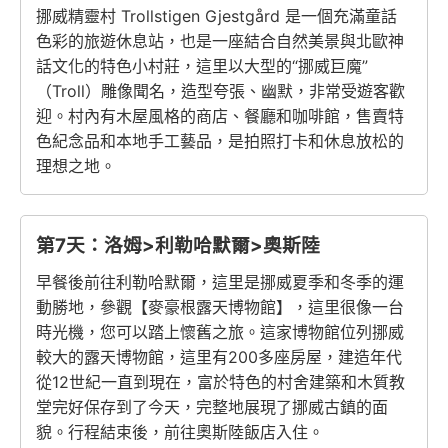
挪威精靈村 Trollstigen Gjestgård 是一個充滿童話
色彩的旅遊休息站，也是一座結合自然美景與北歐神
話文化的特色小村莊，這里以大型的“挪威巨魔”
（Troll）雕像聞名，造型夸張、幽默，非常受遊客歡
迎。村內有木屋風格的商店、餐廳和咖啡館，售賣特
色紀念品和本地手工藝品，是拍照打卡和休息放松的
理想之地。
第7天：洛姆>利勒哈默爾>奧斯陸
早餐後前往利勒哈默爾，這里是挪威夏季和冬季的運
動勝地，參觀【麥豪根露天博物館】，這里很像一台
時光機，您可以踏上懷舊之旅。這家博物館位列挪威
較大的露天博物館，這里有200多座房屋，建造年代
從12世紀一直到現在，富於特色的村舍建築和木質教
堂完好保存到了今天，完整地展現了挪威古鎮的面
貌。行程結束後，前往奧斯陸飯店入住。