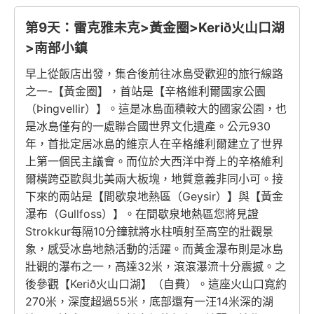
第9天：雷克雅未克>黃金圈>Kerið火山口湖
>南部小鎮
早上從飯店出發，集合後前往冰島受歡迎的旅行線路
之一-【黃金圈】，首站是【辛格維利爾國家公園
（Þingvellir）】。這是冰島面積較大的國家公園，也
是冰島僅有的一處聯合國世界文化遺產。公元930
年，首批定居冰島的維京人在辛格維利爾建立了世界
上第一個民主議會。而位於大西洋中脊上的辛格維利
爾橫跨亞歐與北美兩大板塊，地質意義非同小可。接
下來的兩站是【間歇泉地熱區（Geysir）】與【黃金
瀑布（Gullfoss）】。在間歇泉地熱區您將見證
Strokkur每隔10分鐘就將水柱噴射至高空的壯觀景
象，感受冰島地熱活動的活躍。而黃金瀑布則是冰島
壯觀的瀑布之一，高達32米，滾滾瀑流十分震撼。之
後參觀【Kerið火山口湖】（自費）。這座火山口寬約
270米，深度超過55米，底部還有一汪14米深的湖