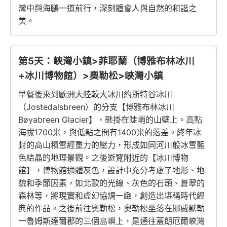
灣中與海鷗一道前行，深刻體會人與自然的和諧之
美。
第5天：峽灣小鎮>菲耶蘭（博雅布林冰川
+冰川博物館）>奧勒松>峽灣小鎮
早餐後來到歐洲大陸較大冰川約斯特谷冰川
（Jostedalsbreen）的分支【博雅布林冰川
Bøyabreen Glacier】，懸掛在陡峭的山壁上。高點
海拔1700米，與低點之間有1400米的落差。終年冰
封的高山積雪經重力的壓力，形成如同河川般冰雪藍
色結晶的地理景觀。之後遊覽附近的【冰川博物
館】，博物館通體灰色，設計中充分考慮了地形、地
貌和季節因素，如北歐的光線、灰色的石頭、蒼翠的
森林等，將現實和虛幻協調一緻，創造出堪稱時代經
典的作品。之後前往奧勒松，奧勒松坐落在挪威默勒
一魯姆斯達爾郡的三個島嶼上，是通往蓋朗厄爾峽灣