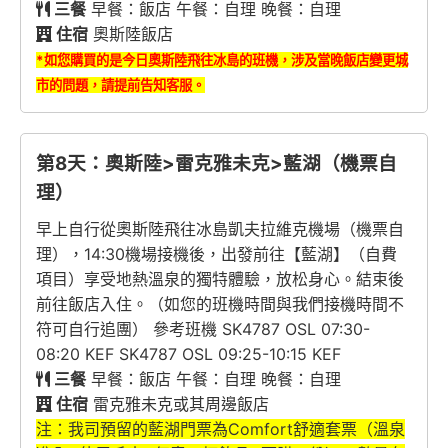
三餐
早餐：飯店 午餐：自理 晚餐：自理
住宿
奧斯陸飯店
*如您購買的是今日奧斯陸飛往冰島的班機，涉及當晚飯店變更城
市的問題，請提前告知客服。
第8天：奧斯陸>雷克雅未克>藍湖（機票自
理）
早上自行從奧斯陸飛往冰島凱夫拉維克機場（機票自
理），14:30機場接機後，出發前往【藍湖】（自費
項目）享受地熱溫泉的獨特體驗，放松身心。結束後
前往飯店入住。（如您的班機時間與我們接機時間不
符可自行追團） 參考班機 SK4787 OSL 07:30-
08:20 KEF SK4787 OSL 09:25-10:15 KEF
三餐
早餐：飯店 午餐：自理 晚餐：自理
住宿
雷克雅未克或其周邊飯店
注：我司預留的藍湖門票為Comfort舒適套票（溫泉