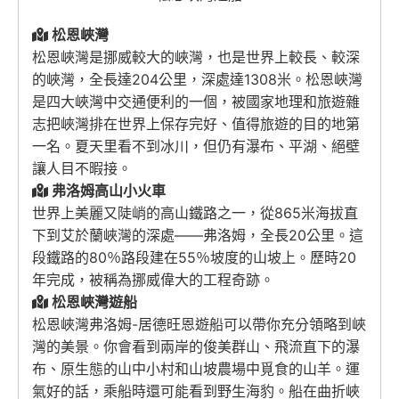
松恩峽灣
松恩峽灣是挪威較大的峽灣，也是世界上較長、較深
的峽灣，全長達204公里，深處達1308米。松恩峽灣
是四大峽灣中交通便利的一個，被國家地理和旅遊雜
志把峽灣排在世界上保存完好、值得旅遊的目的地第
一名。夏天里看不到冰川，但仍有瀑布、平湖、絕壁
讓人目不暇接。
弗洛姆高山小火車
世界上美麗又陡峭的高山鐵路之一，從865米海拔直
下到艾於蘭峽灣的深處——弗洛姆，全長20公里。這
段鐵路的80％路段建在55％坡度的山坡上。歷時20
年完成，被稱為挪威偉大的工程奇跡。
松恩峽灣遊船
松恩峽灣弗洛姆-居德旺恩遊船可以帶你充分領略到峽
灣的美景。你會看到兩岸的俊美群山、飛流直下的瀑
布、原生態的山中小村和山坡農場中覓食的山羊。運
氣好的話，乘船時還可能看到野生海豹。船在曲折峽