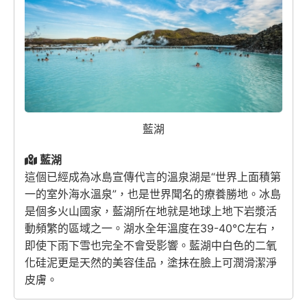
藍湖
藍湖
這個已經成為冰島宣傳代言的溫泉湖是“世界上
面積第
一
的室外海水溫泉”，也是世界聞名的療養勝地。冰島
是個多火山國家，藍湖所在地就是地球上地下岩漿活
動頻繁的區域之一。湖水全年溫度在39-40℃左右，
即使下雨下雪也完全不會受影響。藍湖中白色的二氧
化硅泥更是天然的美容佳品，塗抹在臉上可潤滑潔淨
皮膚。