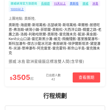
挪威峽灣官方旅遊局
長線遊
15天以上
奧斯陸
挪威
冰島
1000以上
上團地點:
奧斯陸
,
奧斯陸-海達爾-斯塔萬格-呂瑟峽灣-斯塔萬格-卑爾根-居德旺
恩-弗洛姆-峽灣小鎮-菲耶蘭-奧勒松-大西洋公路-精靈之路-老
鷹之路-洛姆-利勒哈默爾-奧斯陸-雷克雅未克-藍湖-黃金圈-
Kerið火山口湖-雷尼斯黑沙灘-維克-飛機殘骸-塞里雅蘭瀑布-
斯科加瀑布-傑古沙龍冰河湖-東部峽灣-埃伊爾斯塔濟-黛提瀑
布-米湖-眾神瀑布-阿克雷里-雷克霍特-斯奈山半島-雷克雅未
克
挪威 冰島 歐洲星級飯店標准雙人間(含早餐)
3505
已出遊人數
查看團期
$
起
42
行程規劃