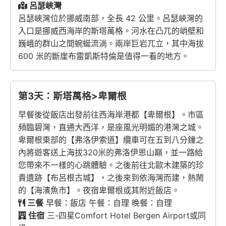
呂瑟峽灣
呂瑟峽灣位於挪威南部，全長 42 公里。呂瑟峽灣的
入口是挪威西海岸的斯塔萬格。河水在凸兀的峭壁和
巍峨的群山之間蜿蜒流淌。兩岸巨岩兀立，其中海拔
600 米的斷崖布雷凱斯特倫是值得一看的地方。
第3天：斯塔萬格>卑爾根
早餐後從飯店出發前往西海岸港都【卑爾根】。市區
頻臨碧灣，直通大西洋，是座風光明媚的港灣之城。
卑爾根東部的【弗洛伊索道】纜車可在五到八分鐘之
內將遊客送上海拔320米的弗洛伊恩山巔，並一路給
您帶來不一樣的心跳體驗。之後前往北歐木建築的珍
貴遺跡【布呂根古城】，之後來到依海灣而建，熱鬧
的【海濱魚市】。夜宿卑爾根或其附近飯店。
三餐
早餐：飯店 午餐：自理 晚餐：自理
住宿
三-四星Comfort Hotel Bergen Airport或同