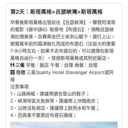
第2天：斯塔萬格>呂瑟峽灣>斯塔萬格
早餐後斯塔萬格出發前往【呂瑟峽灣】，攀登阿湯哥
的電影《碟中諜6》取景地【布道石】，領略呂瑟峽
灣壯闊美景。自費乘坐巴士來到山腳下，健行上山，
遊覽萬年前的霜凍融化而成的布道石（往返大約需要
7-8小時左右，如果不去布道石的，可以選擇在斯塔
萬格自由行一天）。夜宿斯塔萬格或其附近飯店。
三餐
早餐：飯店 午餐：自理 晚餐：自理
住宿
三星Quality Hotel Stavanger Airport或同
級
注意事項
1、山路崎嶇，建議帶適合登山的鞋子；
2、峽灣地區天氣無常，建議帶上沖鋒雨衣；
3、沿途沒有商店，建議帶上飲用水和午餐；
4、恐高者不要靠近布道石邊緣；