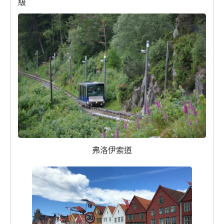
級
弗洛伊索道