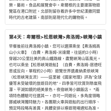
樂，藝術，食品和展覽會中。卑爾根的主要建築物遊
覽區在港口附近，北部則留存着許多中世紀漢撒同盟
時代的古老建築，南部則是現代化的購物街。
第4天：卑爾根>松恩峽灣>弗洛姆>峽灣小鎮
早餐後前往弗洛姆小鎮，您可以選擇乘坐【弗洛姆高
山小火車】（自費，弗洛姆-米達爾，往返約2小時）
穿越20公里壯美的高山鐵路線，盡覽峽灣山區風光。
也可以乘坐【松恩峽灣遊船】（自費，弗洛姆-居德旺
恩或反向，單程約2小時）遊覽世界遺產納柔依峽灣
（松恩峽灣支流）——這里被《國家地理》評為"全球
優等未受破壞的旅遊目的地"，四季皆可欣賞到懸崖飛
瀑、平湖如鏡的絕美景色。夜宿峽灣小鎮飯店。 *兩
項特色體驗可任選其一，亦可一同遊玩，多角度領略
挪威峽灣獨特魅力。各團期火車與遊船的出行順序、
預定時段略有差異，具體安排以導遊現場通知為准。