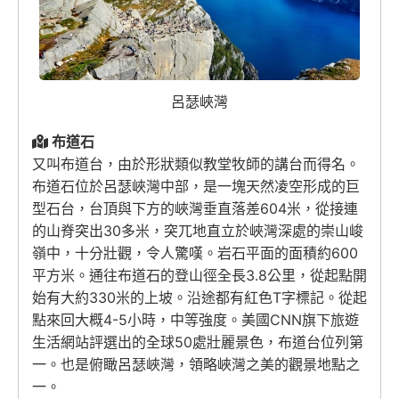
呂瑟峽灣
布道石
又叫布道台，由於形狀類似教堂牧師的講台而得名。
布道石位於呂瑟峽灣中部，是一塊天然凌空形成的巨
型石台，台頂與下方的峽灣垂直落差604米，從接連
的山脊突出30多米，突兀地直立於峽灣深處的崇山峻
嶺中，十分壯觀，令人驚嘆。岩石平面的面積約600
平方米。通往布道石的登山徑全長3.8公里，從起點開
始有大約330米的上坡。沿途都有紅色T字標記。從起
點來回大概4-5小時，中等強度。美國CNN旗下旅遊
生活網站評選出的全球50處壯麗景色，布道台位列第
一。也是俯瞰呂瑟峽灣，領略峽灣之美的觀景地點之
一。