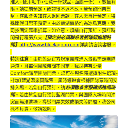
准入+使用毛巾+任意一杯飲品+面膜一份），數量有
限。請提前預定，確認後不退不改。若預留門票售
罄，客服會告知客人退回票款，客人需自行預定。特
殊節假日恕不預定。由於藍湖價格均為冰島克朗，我
司按固定匯率折算，如介意，煩請自行預訂，預訂時
間是行程第八天
【預定前必須聯系客服確認進場時
間】
http://www.bluelagoon.com
詳詢請咨詢客服。
特別注意：
由於藍湖官方規定團隊進入景點需走團隊
通道，且每個團隊時間不固定，我司持有少量
Comfort類型團隊門票，您可在報名時選擇附件選項-
-代訂藍湖溫泉團隊票，屆時導遊會根據團隊票時間安
排入場。若您自行預訂，請
必須聯系客服確認進場時
間
。若由於您自行預訂藍湖門票，與團隊入場時間沖
突而無法進場，導緻門票失效或損失等問題，我公司
概不負責，敬請諒解。