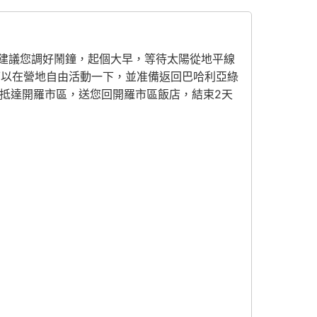
建議您調好鬧鐘，起個大早，等待太陽從地平線
可以在營地自由活動一下，並准備返回巴哈利亞綠
右抵達開羅市區，送您回開羅市區飯店，結束2天