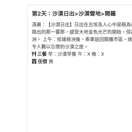
第2天：沙漠日出>沙漠營地>開羅
清晨：【沙漠日出】日出在古埃及人心中是極為
跳出的那一霎那，感受大地金色光芒的開始，保
洲。 上午：抵達綠洲後，乘車返回開羅市區，途
令人難以忘懷的沙漠之旅。
三餐
早：沙漠早餐 午：X 晚：X
住宿
無