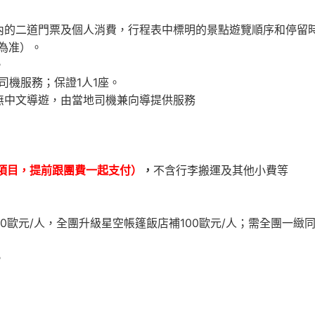
內的二道門票及個人消費，行程表中標明的景點遊覽順序和停留
為准）。
。
司機服務；保證1人1座。
無中文導遊，由當地司機兼向導提供服務
項目
，提前跟團費一起支付）
，
不含行李搬運及其他小費等
0歐元/人，全團升級星空帳篷飯店補100歐元/人；需全團一
。