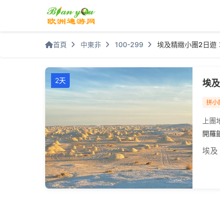
首頁
中東非
100-299
埃及精緻小團2日遊
2天
埃及
拼小
上團
開羅飯
埃及