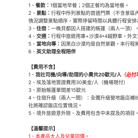
1、
餐飲：
1個當地早餐；2個正餐均為當地餐。
2、
景點：
行程中所列景點的首道門票（不含景區
情況調整景點順序，實際停留時間以具體行程安排
3、
住宿：
一晚貝都因人搭建的帳篷（兩人一頂）
4、
交通：
行程中旅遊用車+沙漠4*4越野車，外文
5、
當地向導：
因黑白沙漠均是自然景觀，本行程
6、
英文助理全程陪伴
【費用不含】
1、
我社司機/向導/助理的
小費
共20歐元/人
（
必付
2、埃及落地簽證費用30美金/人（機場現付）
3、原始帳篷單間差15歐元
4、住宿升級（兩人一間）：全團升級營地飯店補8
社將確認飯店位置情況。
5、境外旅遊意外險、及費用包含中未提及的項目
【溫馨提示】
1、本產品大人及兒童同價。