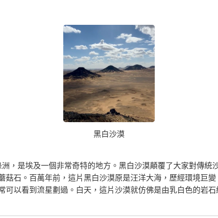
黑白沙漠
t)位於拜哈里耶綠洲，是埃及一個非常奇特的地方。黑白沙漠顛覆了大家
蘑菇石。百萬年前，這片黑白沙漠原是汪洋大海，歷經環境巨變
常可以看到流星劃過。白天，這片沙漠就仿佛是由乳白色的岩石