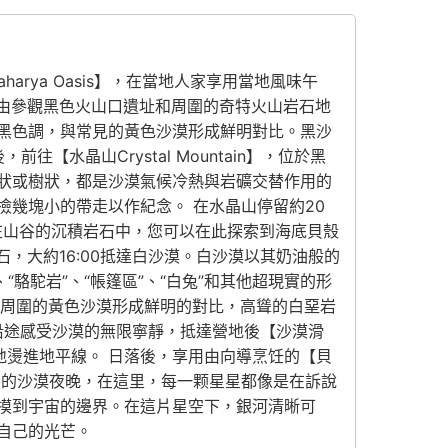
arya Oasis】，在當地人家享用當地風味午
區，自由參觀黑色火山口遺址和周圍的奇特火山岩石地
黑色調，與常見的黃色沙漠形成鮮明對比。黑沙
水晶山Crystal Mountain】，位於黑
狀或樹狀，都是沙漠氣候冷熱與岩礦交替作用的
幾塊小的帶走以作紀念。 在水晶山停留約20
在山谷的沉積岩石中，您可以在此探索到海底貝殼
化石，大約16:00抵達白沙漠。白沙漠以其奶油般的
駱駝岩”、“帳篷區”、“白兔”和其他超現實的形
和周圍的黃色沙漠形成鮮明的對比，高聳的白堊岩
，沿途感受沙漠的無限寧靜，抵達營地後【沙漠滑
地燙進地平線。 日落後，享用由向導烹饪的【貝
害的沙漠夜晚，在這里，每一颗星星都像是在訴說
摸到宇宙的邊界。在這片星空下，銀河清晰可
自己的光芒。