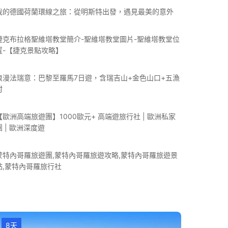
我的德國荷蘭環線之旅：從明斯特出發，遇見最美的意外
捷克布拉格聖維塔教堂簡介-聖維塔教堂圖片-聖維塔教堂位
置-【捷克景點攻略】
浪漫法瑞意：巴黎至羅馬7日遊，含瑞吉山+金色山口+五漁
村
【歐洲高端旅遊團】1000歐元+ 高端遊旅行社 | 歐洲私家
團 | 歐洲深度遊
蒙特內哥羅旅遊團,蒙特內哥羅旅遊攻略,蒙特內哥羅旅遊景
點,蒙特內哥羅旅行社
8天