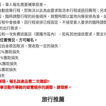
房，單人報名需要補單房差。
自動放棄行程，恕無法以此為由要求取消本行程或退回費用；另
因，臨時調整行程的前後順序，遊覽時間以當地向導安排為准，
行程中會換車，因行程安排已經固定，不接受客人要求的臨時調
的出行需求。
店和一次免費送飯店（開羅市區內），如有其他接送需求，需支
認位置情況，方可報名。
因自身原因取消，需收取一定的損失：
0%團款損失
0%團款損失
%團款損失
%團款損失
損失
理，報名該產品需二次確認!!
軍事活動所導緻的遊覽順序的調整，請理解。
旅行推薦