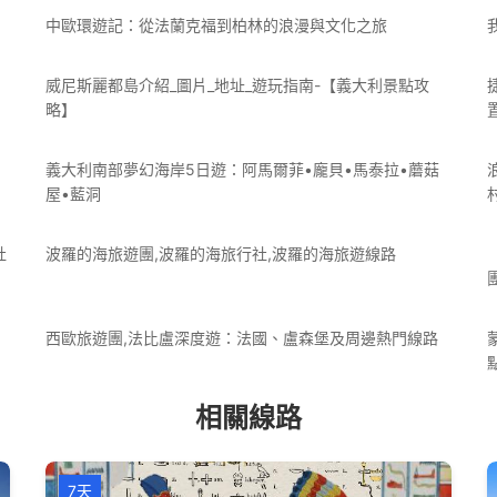
中歐環遊記：從法蘭克福到柏林的浪漫與文化之旅
威尼斯麗都島介紹_圖片_地址_遊玩指南-【義大利景點攻
略】
義大利南部夢幻海岸5日遊：阿馬爾菲•龐貝•馬泰拉•蘑菇
屋•藍洞
社
波羅的海旅遊團,波羅的海旅行社,波羅的海旅遊線路
西歐旅遊團,法比盧深度遊：法國、盧森堡及周邊熱門線路
相關線路
7天