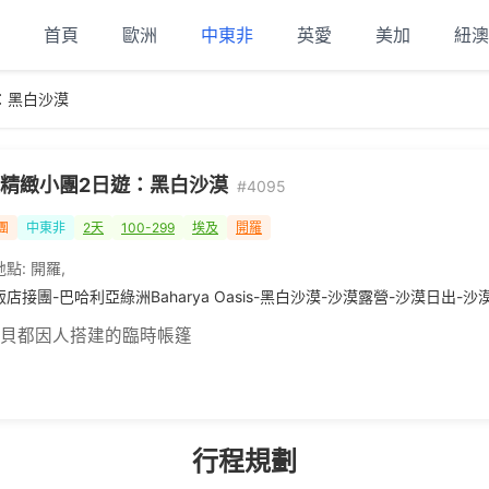
首頁
歐洲
中東非
英愛
美加
紐澳
：黑白沙漠
精緻小團2日遊：黑白沙漠
#4095
團
中東非
2天
100-299
埃及
開羅
地點:
開羅
,
店接團-巴哈利亞綠洲Baharya Oasis-黑白沙漠-沙漠露營-沙漠日出-
 貝都因人搭建的臨時帳篷
行程規劃