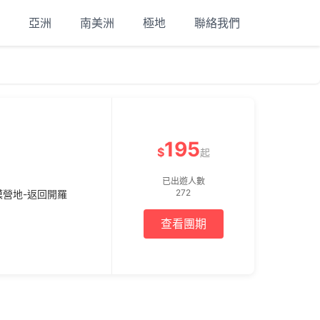
亞洲
南美洲
極地
聯絡我們
195
$
起
已出遊人數
272
沙漠營地-返回開羅
查看團期