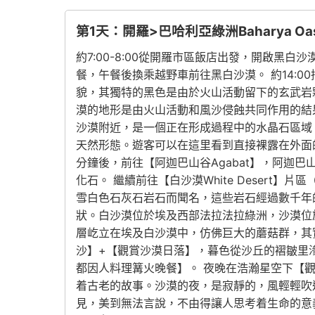
第1天：開羅>巴哈利亞綠洲Baharya O
約7:00-8:00從開羅市區飯店出發，開啟黑白沙
餐，午餐後換乘越野車前往黑白沙漠。 約14:00
貌，其獨特的黑色是由於火山活動留下的玄武岩
漠的地形是由火山活動和風沙侵蝕共同作用的結果，形
沙漠附近，是一個正在形成過程中的水晶石區域
天然形態。遊客可以在這里看到直接裸露在外面
分鐘後，前往【阿迦巴山谷Agabat】，阿迦
化石。 繼續前往【白沙漠White Desert
雪白色石灰石岩石而聞名，這些岩石經過數千年的
狀。白沙漠位於埃及西部法拉法拉綠洲，沙漠位
層屹立在埃及白沙漠中，仿佛巨大的蘑菇群，其實
沙】+【觀賞沙漠日落】，暮色從沙丘的褶皺里
都因人料理篝火晚餐】。 夜晚在浩瀚星空下【
着古老的故事。沙漠的夜，是寂靜的，風輕輕吹
見，美到無法言說，不由得讓人思考着生命的意