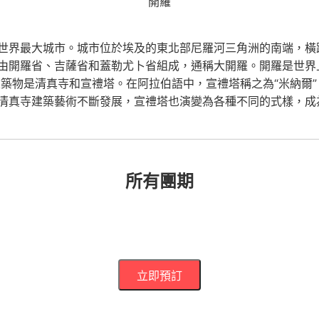
開羅
世界最大城市。城市位於埃及的東北部尼羅河三角洲的南端，橫
由開羅省、吉薩省和蓋勒尤卜省組成，通稱大開羅。開羅是世界
建築物是清真寺和宣禮塔。在阿拉伯語中，宣禮塔稱之為“米納爾
清真寺建築藝術不斷發展，宣禮塔也演變為各種不同的式樣，成
所有團期
立即預訂