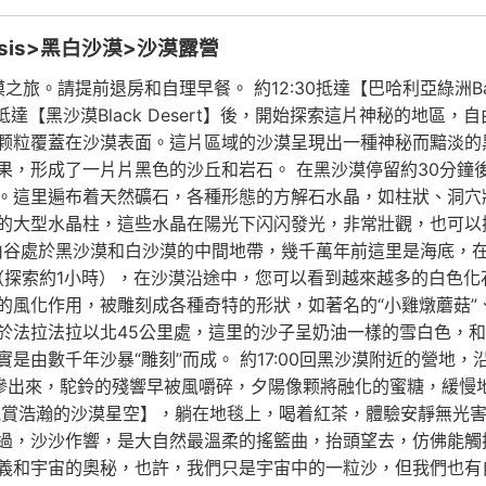
asis>黑白沙漠>沙漠露營
漠之旅。請提前退房和自理早餐。 約12:30抵達【巴哈利亞綠洲Bah
抵達【黑沙漠Black Desert】後，開始探索這片神秘的地
颗粒覆蓋在沙漠表面。這片區域的沙漠呈現出一種神秘而黯淡的
成了一片片黑色的沙丘和岩石。 在黑沙漠停留約30分鐘後，前往【
。這里遍布着天然礦石，各種形態的方解石水晶，如柱狀、洞穴
的大型水晶柱，這些水晶在陽光下闪闪發光，非常壯觀，也可以撿
巴山谷處於黑沙漠和白沙漠的中間地帶，幾千萬年前這里是海底，
】片區（探索約1小時），在沙漠沿途中，您可以看到越來越多的白色
風化作用，被雕刻成各種奇特的形狀，如著名的“小雞燉蘑菇”、“
於法拉法拉以北45公里處，這里的沙子呈奶油一樣的雪白色，
是由數千年沙暴“雕刻”而成。 約17:00回黑沙漠附近的營地
滲出來，駝鈴的殘響早被風嚼碎，夕陽像颗將融化的蜜糖，緩慢
觀賞浩瀚的沙漠星空】，躺在地毯上，喝着紅茶，體驗安靜無光
過，沙沙作響，是大自然最溫柔的搖籃曲，抬頭望去，仿佛能觸
義和宇宙的奧秘，也許，我們只是宇宙中的一粒沙，但我們也有