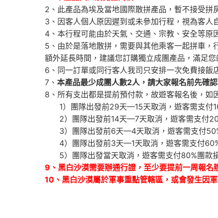
2、此產品為埃及當地國際散拼產品，暫不接受拼
3、因客人個人原因遲到或未參加行程，視為客人
4、本行程可能由於天氣、交通、宗教、安全等原
5、由於是落地散拼，需要與其他乘客一起拼車，
額外延長時間，建議您訂購獨立成團產品，滿足您
6、同一訂單或同行客人我司只安排一次免費接飯
7、
本產品最少成團人數2人，請大家報名前先確
8、所有支出都是提前預付款，故遊客報名後，如
1）團隊出發前29天—15天取消，遊客需支付1
2）團隊出發前14天—7天取消，遊客需支付2
3）團隊出發前6天—4天取消，遊客需支付50
4）團隊出發前3天—1天取消，遊客需支付60
5）團隊出發當天取消，遊客需支付80%團款
9、黑白沙漠需要辦通行證，至少要提前一周報名辦
10、黑白沙漠屬於軍事重點管轄區，或會發生因