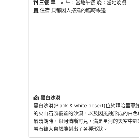
三餐
早：× 午：當地午餐 晚：當地晚餐
住宿
貝都因人搭建的臨時帳篷
黑白沙漠
黑白沙漠(Black & white deser
的火山石頭覆蓋的沙漠，以及因風蝕形成的白色
氣晴朗時，銀河清晰可見，滿是星河的天空中經
岩石被大自然雕刻出了各種形狀。