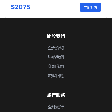
菲-卡拉巴卡-梅黛奧拉-雅典-聖托里尼-雅典
$2075
立即訂購
關於我們
企業介紹
聯絡我們
參加我們
旅客回應
旅行服務
全球旅行