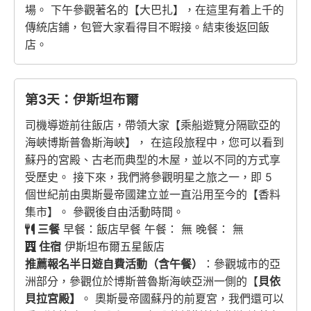
場。 下午參觀著名的【大巴扎】，在這里有着上千的
傳統店鋪，包管大家看得目不暇接。結束後返回飯
店。
第3天：伊斯坦布爾
司機導遊前往飯店，帶領大家【乘船遊覽分隔歐亞的
海峽博斯普魯斯海峽】， 在這段旅程中，您可以看到
蘇丹的宮殿、古老而典型的木屋，並以不同的方式享
受歷史。 接下來，我們將參觀明星之旅之一，即 5
個世紀前由奧斯曼帝國建立並一直沿用至今的【香料
集市】。 參觀後自由活動時間。
三餐
早餐：飯店早餐 午餐： 無 晚餐： 無
住宿
伊斯坦布爾五星飯店
推薦報名半日遊自費活動（含午餐）
：參觀城市的亞
洲部分，參觀位於博斯普魯斯海峽亞洲一側的【
貝依
貝拉宮殿】
。 奧斯曼帝國蘇丹的前夏宮，我們還可以