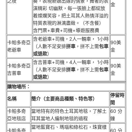
之夜
奏，表現新娘出嫁的情景，舞者的表
金
演精彩 切幽默，每一張臉上都綻放
着燦爛笑容，把土耳其人熱情洋溢的
特質表現的淋漓盡緻。（不含餐）
含門票+車費+司機+導遊服務費
含老爺車+司機，2人一輛車， 1小時
卡帕多奇亞
90美
（人數不足安排
拼車
，拼不上需
包車
老爺車
金
或退款
）
含吉普車+司機，4人一輛車， 1小時
卡帕多奇亞
90美
（人數不足安排
拼車
，拼不上需
包車
吉普車
金
或退款
）
購物場所：
停留時
名稱
簡介（主要商品種類、特色等）
間
卡帕多奇
當地特有的特色土耳其地毯，了解土
60 分
亞地毯店
耳其當地人編制地毯的過程
鐘
當地藍寶石、瑪瑙和綠松石，珠寶樣
卡帕多奇
60 分