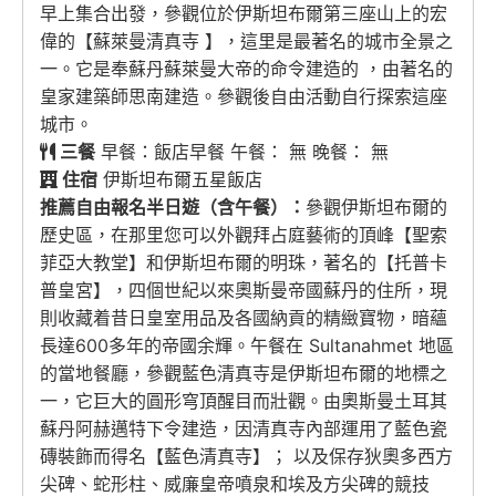
早上集合出發，參觀位於伊斯坦布爾第三座山上的宏
偉的【蘇萊曼清真寺 】，這里是最著名的城市全景之
一。它是奉蘇丹蘇萊曼大帝的命令建造的 ，由著名的
皇家建築師思南建造。參觀後自由活動自行探索這座
城市。
三餐
早餐：飯店早餐 午餐： 無 晚餐： 無
住宿
伊斯坦布爾五星飯店
推薦自由報名半日遊（含午餐）：
參觀伊斯坦布爾的
歷史區，在那里您可以外觀拜占庭藝術的頂峰【聖索
菲亞大教堂】和伊斯坦布爾的明珠，著名的【托普卡
普皇宮】，四個世紀以來奧斯曼帝國蘇丹的住所，現
則收藏着昔日皇室用品及各國納貢的精緻寶物，暗蘊
長達600多年的帝國余輝。午餐在 Sultanahmet 地區
的當地餐廳，參觀藍色清真寺是伊斯坦布爾的地標之
一，它巨大的圓形穹頂醒目而壯觀。由奧斯曼土耳其
蘇丹阿赫邁特下令建造，因清真寺內部運用了藍色瓷
磚裝飾而得名【藍色清真寺】； 以及保存狄奧多西方
尖碑、蛇形柱、威廉皇帝噴泉和埃及方尖碑的競技