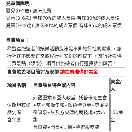
兒童價說明：
嬰兒(0-2歲) 無床免費
兒童(3-6歲) 無床70%的成人票價 有床80%的成人票價
兒童(7-12歲) 無床80%的成人票價 有床85%的成人票價
自費項目：
為豐富旅遊者的娛樂活動及滿足不同旅行社的需求 ，旅
行社在不影響正常旅程行程安排的前提下 ，旅行社提供
自費景點（娛樂） 項目供旅遊者自行選擇參加與否。
自費旅遊項目簡述及安排
請提前准備好美金
美金/
項目名稱
自費項目特色或內容
人
外觀聖索菲亞大教堂+托普卡帕皇宮
伊斯坦布爾
+當地餐廳午餐+藍色清真寺+威廉皇
歷史區
帝噴泉+埃及方尖碑的競技場+大市
150美
含午餐
集
金
含車費+門票+司機+導遊服務費