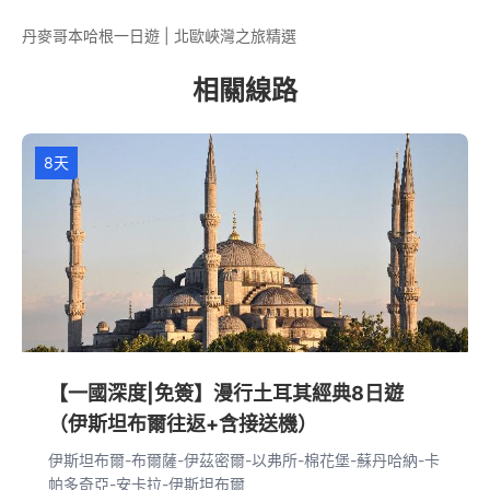
丹麥哥本哈根一日遊 | 北歐峽灣之旅精選
相關線路
8天
【一國深度|免簽】漫行土耳其經典8日遊
（伊斯坦布爾往返+含接送機）
伊斯坦布爾-布爾薩-伊茲密爾-以弗所-棉花堡-蘇丹哈納-卡
帕多奇亞-安卡拉-伊斯坦布爾