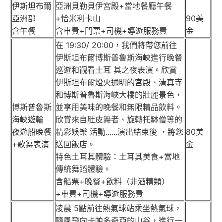
伊斯坦布爾
亞洲貝勒貝伊宮殿+當地餐廳午餐
亞洲部
+恰米利卡山
90美
含午餐
含車費+門票+司機+導遊服務費
金
在 19:30/ 20:00，我們將帶您前往
伊斯坦布爾博斯普魯斯海峽進行晚餐
巡遊和觀看土耳 其之夜表演。欣賞
伊斯坦布爾燈火通明的宮殿、清真寺
和博斯普魯斯海峽大橋的壯麗景色，
博斯普魯斯
並享用美味的晚餐和無限精品飲料。
海峽遊輪
欣賞來自肚皮舞者、旋轉托缽僧等的
夜遊船晚餐
精彩娛樂 活動......演出結束後 ，將您
80美
+歌舞表演
送回飯店。
金
特色土耳其體驗：土耳其美食+當地
傳統舞蹈體驗。
含船票+晚餐+飲料（非酒精類）
+車費+司機+導遊服務費
凌晨 5點前往熱氣球站乘坐熱氣球，
隨風飛向卡帕多奇亞的山谷，進行一