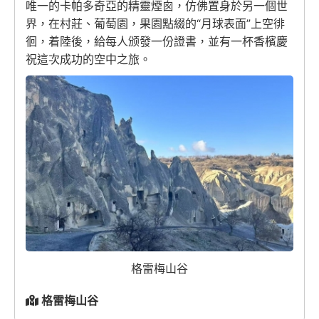
唯一的卡帕多奇亞的精靈煙囪，仿佛置身於另一個世
界，在村莊、葡萄園，果園點綴的“月球表面”上空徘
徊，着陸後，給每人颁發一份證書，並有一杯香檳慶
祝這次成功的空中之旅。
格雷梅山谷
格雷梅山谷