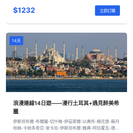
$1232
立即訂購
14天
浪漫連線14日遊——漫行土耳其+遇見醉美希
臘
伊斯坦布爾-布爾薩-切什梅-伊茲密爾-以弗所-棉花堡-蘇丹
哈納-卡帕多奇亞-安卡拉-伊斯坦布爾-雅典-阿拉霍瓦-德爾