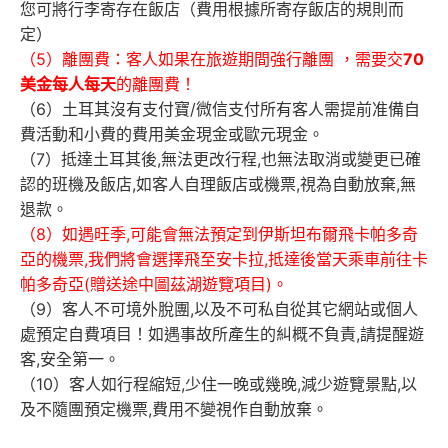
您可將行李寄存在飯店（費用根據所寄存飯店的規則而
定）
（5）離團費：客人如果在旅遊期間強行離團 ，需要交
70
美金每人每天
的離團費！
（6）土耳其沒有支付寶/微信支付所有客人需提前准備自
費活動和小費的費用美金現金或歐元現金。
（7）抵達土耳其後,無法更改行程,也無法取消或變更已確
認的班機及飯店,如客人自理飯店或機票,視為自動放棄,無
退款。
（8）如遇旺季,可能會無法預定到伊斯坦布爾飛卡帕多奇
亞的機票,我們將會選擇飛至安卡拉,抵達後當天乘車前往卡
帕多奇亞(贈送途中圖茲湖遊覽項目)。
（9）客人不可境外脫團,以及不可私自從其它網站或個人
處預定自費項目！如遇事故所產生的糾概不負責,請提醒遊
客,安全第一。
（10）客人如行程縮短,少住一晚或幾晚,減少遊覽景點,以
及不隨團預定機票,費用不變視作自動放棄。