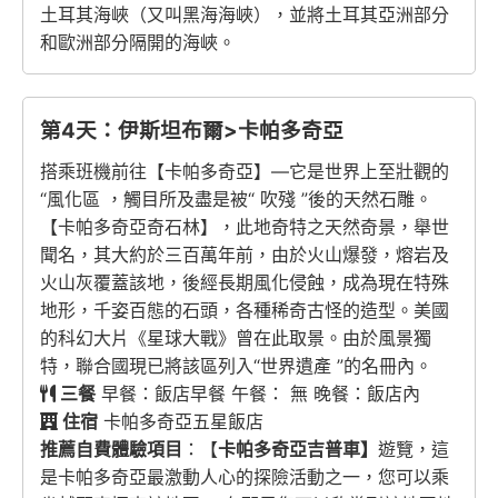
土耳其海峽（又叫黑海海峽），並將土耳其亞洲部分
和歐洲部分隔開的海峽。
第4天：伊斯坦布爾>卡帕多奇亞
搭乘班機前往【卡帕多奇亞】—它是世界上至壯觀的
“風化區 ，觸目所及盡是被“ 吹殘 ”後的天然石雕。
【卡帕多奇亞奇石林】，此地奇特之天然奇景，舉世
聞名，其大約於三百萬年前，由於火山爆發，熔岩及
火山灰覆蓋該地，後經長期風化侵蝕，成為現在特殊
地形，千姿百態的石頭，各種稀奇古怪的造型。美國
的科幻大片《星球大戰》曾在此取景。由於風景獨
特，聯合國現已將該區列入“世界遺產 ”的名冊內。
三餐
早餐：飯店早餐 午餐： 無 晚餐：飯店內
住宿
卡帕多奇亞五星飯店
推薦自費體驗項目
：【
卡帕多奇亞吉普車】
遊覽，這
是卡帕多奇亞最激動人心的探險活動之一，您可以乘