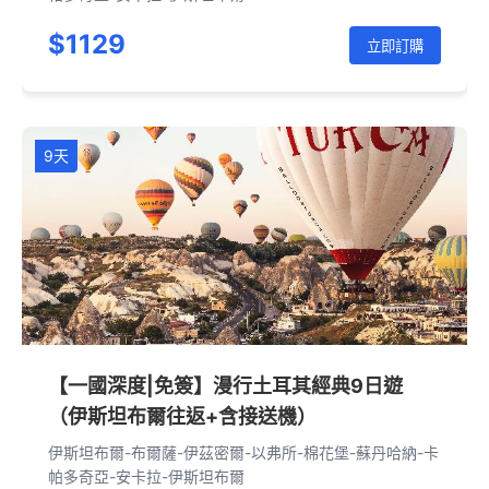
$1129
立即訂購
9天
【一國深度|免簽】漫行土耳其經典9日遊
（伊斯坦布爾往返+含接送機）
伊斯坦布爾-布爾薩-伊茲密爾-以弗所-棉花堡-蘇丹哈納-卡
帕多奇亞-安卡拉-伊斯坦布爾