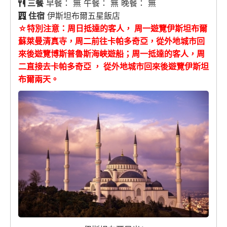
三餐
早餐： 無 午餐： 無 晚餐： 無
住宿
伊斯坦布爾五星飯店
☆特別注意：
周日抵達的客人， 周一遊覽伊斯坦布爾
蘇萊曼清真寺，周二前往卡帕多奇亞，從外地城市回
來後遊覽博斯普魯斯海峽遊船；
周一抵達的客人，周
二直接去卡帕多奇亞 ， 從外地城市回來後遊覽伊斯坦
布爾兩天。