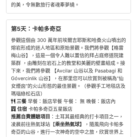
的美，令無數旅行者魂牽夢繞。
第5天：卡帕多奇亞
參觀這個由 300 萬年前埃爾吉耶斯和哈桑火山噴出的
熔岩形成的迷人地區和原始景觀。我們將參觀【格雷
梅山谷】，這是一個令人難以置信的拜占庭修道院建
築群 ，由雕刻在岩石上的教堂和美麗的壁畫組成。接
下來，我們將參觀 【Avcilar 山谷以及 Pasabagi 和
Góvercinlik 山谷】，在那里您可以欣賞到被稱為“仙
女煙囪”的火山形態的最佳景觀。（參觀手工地毯店及
瑪瑙綠松石店）
三餐
早餐：飯店早餐 午餐： 無 晚餐：飯店內
住宿
卡帕多奇亞五星飯店
推薦自費體驗項目
：土耳其最經典的打卡項目之一，
凌晨前往熱氣球站【
乘坐熱氣球】
，隨風飛向卡帕多
奇亞的山谷，進行一次神奇的空中之旅，欣賞世界上