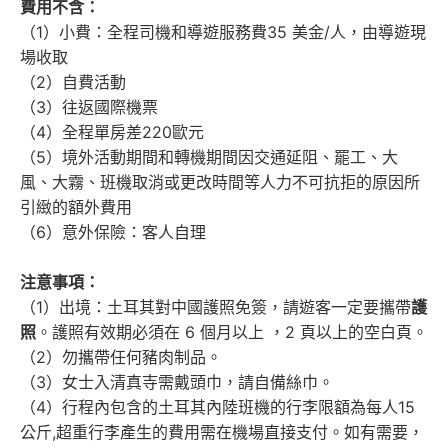
費用不含：
（1）小費：全程司機和導遊服務費35 美金/人，由導遊現
場收取
（2）自費活動
（3）往返國際機票
（4）全程單房差220歐元
（5）境外活動期間和轉機期間因交通延阻、罷工、大
風、大霧、班機取消或更改時間等人力不可抗拒的原因所
引緻的額外費用
（6）意外保險：客人自理
注意事項：
（1）出境：土耳其對中國護照免簽，請遊客一定要攜帶
護
照
。護照有效期必須在 6 個月以上 ，2 頁以上的空白頁。
（2）勿攜帶任何豬肉制品。
（3）女士入清真寺需戴頭巾，請自備絲巾。
（4）行程內包含的土耳其內陸班機的行李限額為每人15
公斤,超重行李產生的費用需在機場直接支付。如有需要，