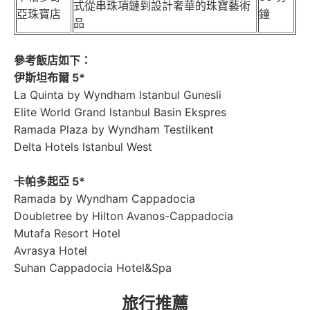
式從串珠項鏈到設計奢華的珠寶藝術
亞珠寶店
鐘
品
參考飯店如下：
伊斯坦布爾
5*
La Quinta by Wyndham lstanbul Gunesli
Elite World Grand lstanbul Basin Ekspres
Ramada Plaza by Wyndham Testilkent
Delta Hotels lstanbul West
卡帕多起亞 5*
Ramada by Wyndham Cappadocia
Doubletree by Hilton Avanos-Cappadocia
Mutafa Resort Hotel
Avrasya Hotel
Suhan Cappadocia Hotel&Spa
旅行推薦