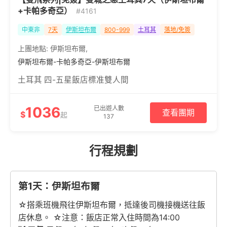
+卡帕多奇亞）
#4161
中東非
7天
伊斯坦布爾
800-999
土耳其
落地/免簽
上團地點:
伊斯坦布爾
,
伊斯坦布爾-卡帕多奇亞-伊斯坦布爾
土耳其 四-五星飯店標准雙人間
1036
已出遊人數
查看團期
$
起
137
行程規劃
第1天：伊斯坦布爾
☆搭乘班機飛往伊斯坦布爾，抵達後司機接機送往飯
店休息。 ☆注意：飯店正常入住時間為14:00