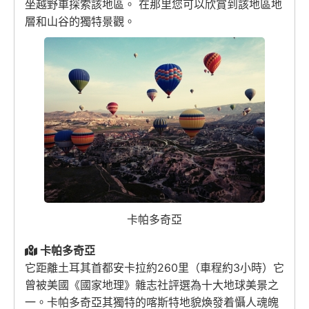
坐越野車探索該地區。 在那里您可以欣賞到該地區地
層和山谷的獨特景觀。
卡帕多奇亞
卡帕多奇亞
它距離土耳其首都安卡拉約260里（車程約3小時）它
曾被美國《國家地理》雜志社評選為十大地球美景之
一。卡帕多奇亞其獨特的喀斯特地貌煥發着懾人魂魄