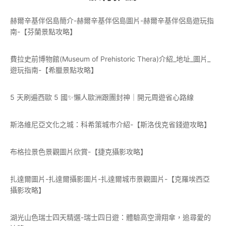
赫爾辛基伴侶島簡介-赫爾辛基伴侶島圖片-赫爾辛基伴侶島遊玩指
南-【芬蘭景點攻略】
費拉史前博物館(Museum of Prehistoric Thera)介紹_地址_圖片_
遊玩指南-【希臘景點攻略】
5 天刷遍西歐 5 國✨懶人歐洲跟團封神｜開元周遊省心路線
斯洛維尼亞文化之城：科希策城市介紹-【斯洛伐克省錢遊攻略】
布格拉景色景觀圖片欣賞-【捷克攝影攻略】
扎達爾圖片-扎達爾攝影圖片-扎達爾城市景觀圖片-【克羅埃西亞
攝影攻略】
湖光山色瑞士四天精選-瑞士四日遊：體驗高空滑翔傘，追尋愛的