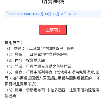
所有團期
ODTK7F000026 08月09日-12月31日 $1025
立即預訂
費用包含：
（1）交通：土耳其當地空調旅遊巴士服務
（2）導遊：土耳其當地中文導遊服務
（3）住宿：標准雙人間
（4）門票：行程內觀光景點之首道門票
（5）餐食：行程中所列餐食（當地餐不提供免費酒水/茶
等，如不用餐或因個人原因超出用餐時間到達餐廳的 ，不
再另補且費用不退）
（6）機票：伊斯坦布爾-卡帕多起亞 往返兩段內陸經濟
艙機票