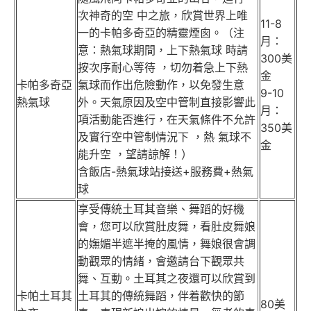
次神奇的空 中之旅，欣賞世界上唯
11-8
一的卡帕多奇亞的精靈煙囪。（注
月：
意：熱氣球期間，上下熱氣球 時請
300美
按次序耐心等待 ，切勿着急上下熱
金
卡帕多奇亞
氣球而作出危險動作，以免發生意
9-10
熱氣球
外。天氣原因及空中管制直接影響此
月：
項活動能否進行，在天氣條件不允許
350美
及實行空中管制情況下 ，熱 氣球不
金
能升空 ，望請諒解！）
含飯店-熱氣球站接送+服務費+熱氣
球
享受傳統土耳其音樂、舞蹈的好機
會，您可以欣賞肚皮舞，看肚皮舞娘
的嫵媚半遮半掩的風情，舞娘很會調
動觀眾的情緒，會邀請台下觀眾共
舞、互動。土耳其之夜還可以欣賞到
卡帕土耳其
土耳其的傳統舞蹈，伴着歡快的節
80美