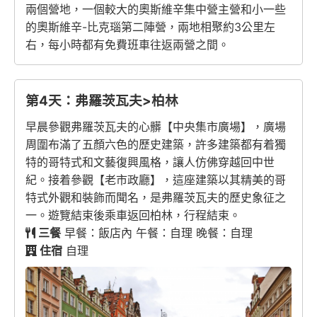
兩個營地，一個較大的奧斯維辛集中營主營和小一些
的奧斯維辛-比克瑙第二陣營，兩地相聚約3公里左
右，每小時都有免費班車往返兩營之間。
第4天：弗羅茨瓦夫>柏林
早晨參觀弗羅茨瓦夫的心髒【中央集市廣場】，廣場
周圍布滿了五顏六色的歷史建築，許多建築都有着獨
特的哥特式和文藝復興風格，讓人仿佛穿越回中世
紀。接着參觀【老市政廳】，這座建築以其精美的哥
特式外觀和裝飾而聞名，是弗羅茨瓦夫的歷史象征之
一。遊覽結束後乘車返回柏林，行程結束。
三餐
早餐：飯店內 午餐：自理 晚餐：自理
住宿
自理