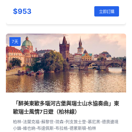
爾-耶盧-奧斯陸-哥德堡-馬爾默-哥本哈根-羅斯托克-柏林
$953
立即訂購
7天
「醉美東歐多瑙河古堡與瑞士山水協奏曲」東
歐瑞士風情7日遊（柏林線）
柏林-法蘭克福-蘇黎世-琉森-列支敦士登-慕尼黑-德奧邊境
小鎮-維也納-布達佩斯-布拉格-德累斯頓-柏林