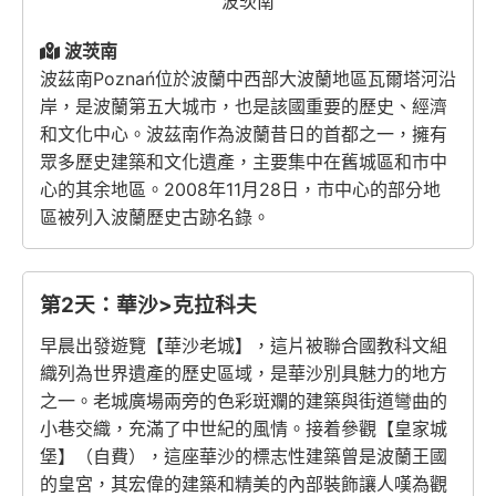
波茨南
波茨南
波茲南Poznań位於波蘭中西部大波蘭地區瓦爾塔河沿
岸，是波蘭第五大城市，也是該國重要的歷史、經濟
和文化中心。波茲南作為波蘭昔日的首都之一，擁有
眾多歷史建築和文化遺產，主要集中在舊城區和市中
心的其余地區。2008年11月28日，市中心的部分地
區被列入波蘭歷史古跡名錄。
第2天：華沙>克拉科夫
早晨出發遊覽【華沙老城】，這片被聯合國教科文組
織列為世界遺產的歷史區域，是華沙別具魅力的地方
之一。老城廣場兩旁的色彩斑斕的建築與街道彎曲的
小巷交織，充滿了中世紀的風情。接着參觀【皇家城
堡】（自費），這座華沙的標志性建築曾是波蘭王國
的皇宮，其宏偉的建築和精美的內部裝飾讓人嘆為觀