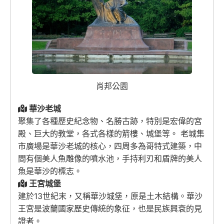
肖邦公園
華沙老城
聚集了各種歷史紀念物、名勝古跡，特別是宏偉的宮
殿、巨大的教堂，各式各樣的箭樓、城堡等。 老城集
市廣場是華沙老城的核心，四周多為哥特式建築，中
間有個美人魚雕像的噴水池，手持利刃和盾牌的美人
魚是華沙的標志。
王宮城堡
建於13世紀末，又稱華沙城堡，原是土木結構。華沙
王宮是波蘭國家歷史傳統的象征，也是民族興衰的見
證者。