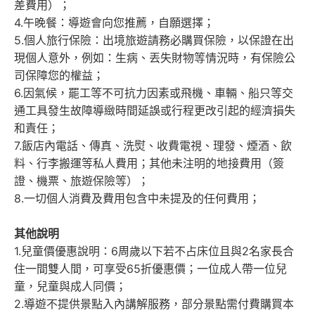
差費用）；
4.午晚餐：導遊會向您推薦，自願選擇；
5.個人旅行保險：出境旅遊請務必購買保險，以保證在出
現個人意外，例如：生病、丟失財物等情況時，有保險公
司保障您的權益；
6.因氣候，罷工等不可抗力因素或飛機、車輛、船只等交
通工具發生故障導緻時間延誤或行程更改引起的經濟損失
和責任；
7.飯店內電話、傳真、洗熨、收費電視、理發、煙酒、飲
料、行李搬運等私人費用；其他未注明的地接費用（簽
證、機票、旅遊保險等）；
8.一切個人消費及費用包含中未提及的任何費用；
其他說明
1.兒童價優惠說明：6周歲以下若不占床位且與2名家長合
住一間雙人間，可享受65折優惠價；一位成人帶一位兒
童，兒童與成人同價；
2.導遊不提供景點入內講解服務，部分景點需付費購買本