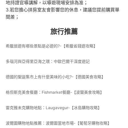
地持證官導講解，以導遊現場安排為准；
3.若您擔心拼房室友會影響您的休息，建議您提前購買單
間差；
旅行推薦
希臘旅遊有哪些景點是必遊的?-【希臘省錢遊攻略】
多瑙河與亞得里亞海之環：中歐巴爾干深度遊記
德國的聖誕集市上有什麼美味的小吃?-【德國美食攻略】
格但斯克美食餐廳：Fishmarket餐廳-【波蘭美食攻略】
雷克雅未克購物地點：Laugavegur-【冰島購物攻略】
波爾圖購物地點推薦：波爾圖當地市場-【葡萄牙購物攻略】