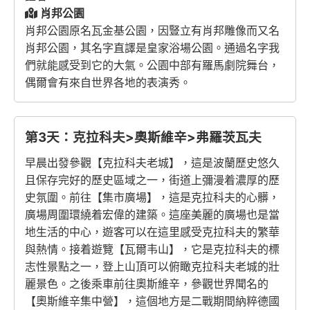
肖邦公園
肖邦公園原名瓦金基公園，因豎立有肖邦雕像而又名
肖邦公園，其名字直譯是皇家浴場公園。通過名字我
們就能感受到它的大氣。公園中部有羅馬劇院舞台，
偶爾會有來自世界各地的表演秀。
第3天：克拉科夫>奧斯維辛>弗羅茨瓦夫
早晨出發參觀【克拉科夫老城】，這是波蘭歷史悠久
且保存完好的歷史區域之一，街道上彌漫着濃厚的歷
史氛圍。前往【集市廣場】，這是克拉科夫的心髒，
廣場周圍環繞着宏偉的建築。這座美麗的廣場也是當
地生活的中心，遊客可以在這里感受克拉科夫的繁華
與熱情。接着遊覽【瓦爾韦山】，它是克拉科夫的標
志性景點之一，登上山頂可以俯瞰克拉科夫老城的壯
麗景色。之後乘車前往奧斯維辛，參觀世界聞名的
【奧斯維辛集中營】，這個地方是二戰期間納粹德國