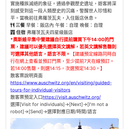
實施種族滅絕的象征。通過參觀歷史遺址，遊客將深
刻感受到這一段人類歷史的沉痛，警醒世人珍惜和
平。當晚前往弗羅茨瓦夫，入住飯店休息。
三餐
早餐：飯店內 午餐：自理 晚餐：自理
住宿
弗羅茨瓦夫四星級飯店
*奧斯維辛集中營建議自行提前購買下午14:00
的門
票，建議可以優先選擇英文講解，若英文講解售罄則
可選擇其他語言，語言不限。
【建議預定線路同時自
行在網上查看並預訂門票，至少提前7天在線預訂。
若14:00售罄，則選14:15，次選預定14:30。】
散客票說明頁面
https://www.auschwitz.org/en/visiting/guided-
tours-for-individual-visitors
散客票預定入口
https://visit.auschwitz.org/
選擇[Visit for individuals]->[Next]->[I'm not a
robot]->[Send]->選擇對應日期/時間/語言