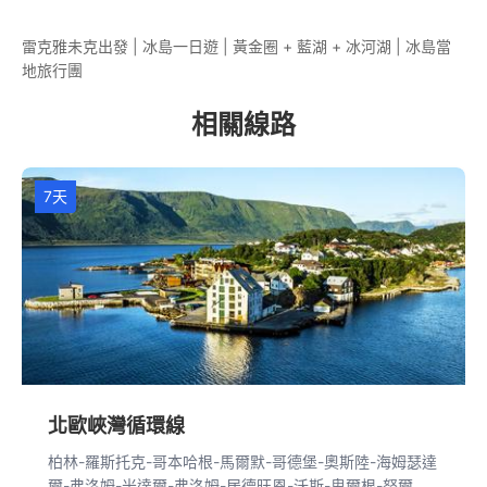
雷克雅未克出發 | 冰島一日遊 | 黃金圈 + 藍湖 + 冰河湖 | 冰島當
地旅行團
相關線路
7天
北歐峽灣循環線
柏林-羅斯托克-哥本哈根-馬爾默-哥德堡-奧斯陸-海姆瑟達
爾-弗洛姆-米達爾-弗洛姆-居德旺恩-沃斯-卑爾根-努爾黑