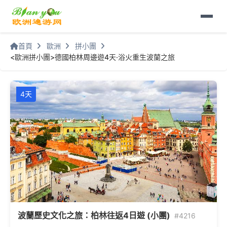
首頁
歐洲
拼小團
<歐洲拼小團>德國柏林周邊遊4天·浴火重生波蘭之旅
4天
波蘭歷史文化之旅：柏林往返4日遊 (小團)
#4216