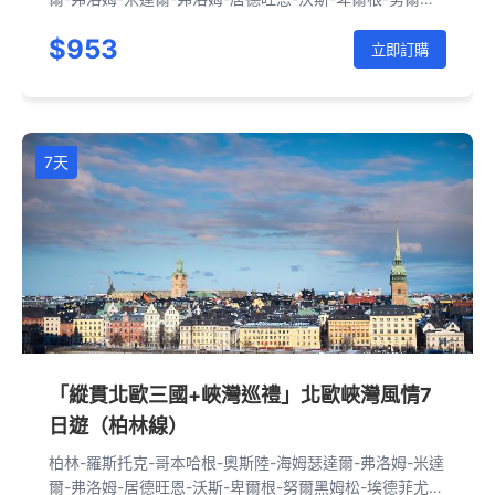
姆松-埃德菲尤爾-耶盧-奧斯陸-哥本哈根-羅斯托克-柏林
$953
立即訂購
7天
「縱貫北歐三國+峽灣巡禮」北歐峽灣風情7
日遊（柏林線）
柏林-羅斯托克-哥本哈根-奧斯陸-海姆瑟達爾-弗洛姆-米達
爾-弗洛姆-居德旺恩-沃斯-卑爾根-努爾黑姆松-埃德菲尤