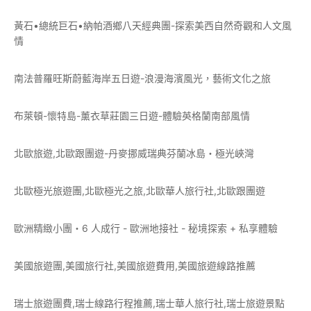
黃石•總統巨石•納帕酒鄉八天經典團-探索美西自然奇觀和人文風
情
南法普羅旺斯蔚藍海岸五日遊-浪漫海濱風光，藝術文化之旅
布萊頓-懷特島-薰衣草莊園三日遊-體驗英格蘭南部風情
北歐旅遊,北歐跟團遊-丹麥挪威瑞典芬蘭冰島・極光峽灣
北歐極光旅遊團,北歐極光之旅,北歐華人旅行社,北歐跟團遊
歐洲精緻小團・6 人成行 - 歐洲地接社 - 秘境探索 + 私享體驗
美國旅遊團,美國旅行社,美國旅遊費用,美國旅遊線路推薦
瑞士旅遊團費,瑞士線路行程推薦,瑞士華人旅行社,瑞士旅遊景點