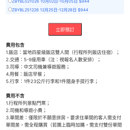
ZBYBL021026 10月02日-10月05日 $944
ZBYBL251226 12月25日-12月28日 $944
立即預訂
費用包含
1.飯店：當地四星級飯店雙人間（行程所列飯店住宿）；
2.交通：5-9座用車（注：視報名人數安排）；
3.司導：中文司機兼導遊服務；
4.用餐：飯店早餐；
5.行李：1件23公斤行李和1件隨身手提行李；
費用不含
1.行程所列景點門票；
2.司機和導遊小費；
3.單間差：僅限於不願意拼房，要求住單間的客人需支付
單間差，需全程購買（若團上臨時加購，需支付雙份單間