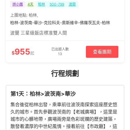
拼小團
4天
柏林
500-799
波蘭
上團地點:
柏林
,
柏林-波茨南-華沙-克拉科夫-奧斯維辛-佛羅茨瓦夫-柏林
波蘭 三星級飯店標准雙人間
955
已出遊人數
查看團期
$
起
13
行程規劃
第1天：柏林>波茨南>華沙
集合後從柏林出發，乘車前往波茨南探索這座歷史悠
久的城市。首先參觀波茨南的【老城廣場】，這里是
城市的心髒地帶，廣場兩旁是色彩斑斕的歷史建築，
散發着濃厚的中世紀風情。接着前往【市政廳】，這