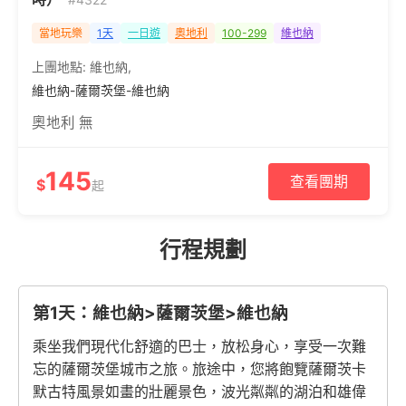
當地玩樂
1天
一日遊
奧地利
100-299
維也納
上團地點:
維也納
,
維也納-薩爾茨堡-維也納
奧地利 無
145
查看團期
$
起
行程規劃
第1天：維也納>薩爾茨堡>維也納
乘坐我們現代化舒適的巴士，放松身心，享受一次難
忘的薩爾茨堡城市之旅。旅途中，您將飽覽薩爾茨卡
默古特風景如畫的壯麗景色，波光粼粼的湖泊和雄偉