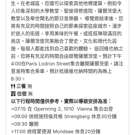
生。在老城區，您還可以探索其他地標建築，例如令
人印象深刻的大學教堂、聖彼得修道院、薩爾茨堡大
教堂以及舉世聞名的節日音樂廳。 導覽遊結束後，您
將有充足的時間按照自己的節奏探索這座城市。漫步
於迷人的街道，享用美味的午餐，或逛逛琳琅滿目的
商店。薩爾茨堡完美融合了歷史、文化和現代化設
施，每個人都能找到自己喜歡的體驗。 返回維也納之
前，您將有充足的時間自由遊覽薩爾茨堡。預計下午
4:00在Paris Lodron Street集合離開薩爾茨堡，請注
意准時集合乘車，預計抵達維也納時間約為晚上
8:30。
三餐
無
住宿
無
以下行程時間僅供參考，實際以導遊安排為准：
⭐07:15 在 Opernring 2, 1010 Vienna 集合出發
⭐09:00 途經施特倫貝格 Strengberg 休息30分鐘
⭐09:30 離開
⭐11:00 途經蒙德湖 Mondsee 休息20分鐘