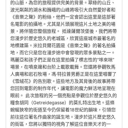
的山脈，為您的旅程提供完美的背景。翠綠的山丘、
波光粼粼的湖水和巍峨的山峰將吸引大自然愛好者和
《音樂之聲》的粉絲，他們一定會認出這里是這部著
名電影的拍攝地。尤其是片頭展現這片土地之美的場
景，將伴隨您整個旅程。 抵達薩爾茨堡後，我們將帶
您漫步於歷史悠久的老城區，欣賞這座城市最著名的
地標建築。米拉貝爾花園是《音樂之聲》的著名拍攝
地，而它只是您在漫步途中會發現的眾多景點之一。
瑪麗亞和孩子們正是在這里拍攝了標志性的“哆來咪”
場景，在噴泉邊和台阶上載歌載舞。您還將參觀牧馬
人廣場和岩石牧場，馮·特拉普男爵正是在這里唱響了
《雪絨花》的告別歌。這些地方及其背後的故事將帶
您回到電影的制作年代，讓電影的魔力鮮活地呈現在
眼前。 此次旅程的另一個亮點是參觀位於歷史悠久的
糧食胡同（Getreidegasse）的莫扎特出生地。這條
蜿蜒狹窄的街道至今仍保留着18世紀的韻味，引領您
前往這位著名作曲家的誕生地。漫步於這片歷史悠久
的街區，您將以獨特的視角了解這位音樂天才的一