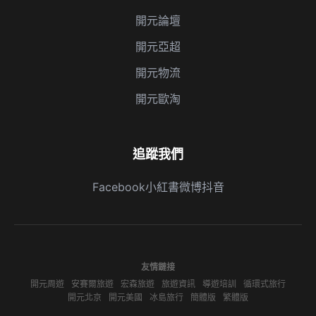
開元論壇
開元亞超
開元物流
開元歐淘
追蹤我們
Facebook
小紅書
微博
抖音
友情鏈接
開元周遊
安賽爾旅遊
宏森旅遊
旅遊資訊
導遊培訓
循環式旅行
開元北京
開元美國
冰島旅行
簡體版
繁體版