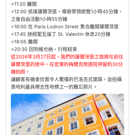
⭐11:20 離開
⭐12:00 抵達薩爾茨堡，導遊帶領遊覽1小時45分鐘，
之後自由活動1小時55分鐘
⭐16:00 在 Paris Lodron Street 集合離開薩爾茨堡
⭐17:45 途經聖瓦倫丁 St. Valentin 休息20分鐘
⭐18:05 離開
⭐20:30 回到維也納，行程結束
從2026年3月27日起，我們的薩爾茨堡之旅將在前往
薩爾茨堡
的途中，在宏偉的梅爾克修道院停留約30分
鐘拍照。
讓顧客有機會欣賞令人驚嘆的巴洛克式建築，並拍攝
奧地利最具標志
性地標之一的難忘照片。