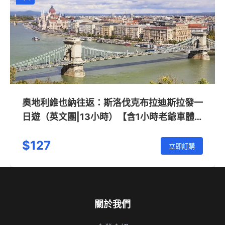
奧地利維也納往返：斯洛伐克布拉迪斯拉發一
日遊（英文團|13小時）【含1小時老爺車體
驗及返程多瑙河遊船】
$127
立即訂購
關於我們