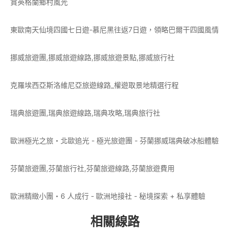
賞英格蘭鄉村風光
東歐南天仙境四國七日遊-慕尼黑往返7日遊，領略巴爾干四國風情
挪威旅遊團,挪威旅遊線路,挪威旅遊景點,挪威旅行社
克羅埃西亞斯洛維尼亞旅遊線路_權遊取景地精選行程
瑞典旅遊團,瑞典旅遊線路,瑞典攻略,瑞典旅行社
歐洲極光之旅・北歐追光 - 極光旅遊團 - 芬蘭挪威瑞典破冰船體驗
芬蘭旅遊團,芬蘭旅行社,芬蘭旅遊線路,芬蘭旅遊費用
歐洲精緻小團・6 人成行 - 歐洲地接社 - 秘境探索 + 私享體驗
相關線路