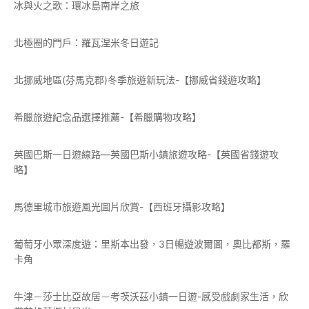
冰與火之歌：環冰島南岸之旅
北極圈的門戶：羅瓦涅米冬日遊記
北挪威地區(芬馬克郡)冬季旅遊新玩法-【挪威省錢遊攻略】
希臘旅遊紀念品選擇推薦-【希臘購物攻略】
英國巴斯一日遊線路—英國巴斯小鎮旅遊攻略-【英國省錢遊攻
略】
馬德里城市旅遊風光圖片欣賞-【西班牙攝影攻略】
葡萄牙小眾深度遊：里斯本出發，3日暢遊波爾圖，奧比都斯，羅
卡角
牛津－莎士比亞故居－考茨沃茲小鎮一日遊-感受戲劇家生活，欣