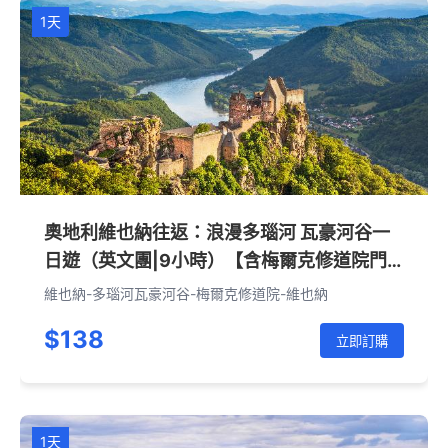
1天
奧地利維也納往返：浪漫多瑙河 瓦豪河谷一
日遊（英文團|9小時）【含梅爾克修道院門
票】
維也納-多瑙河瓦豪河谷-梅爾克修道院-維也納
$138
立即訂購
1天