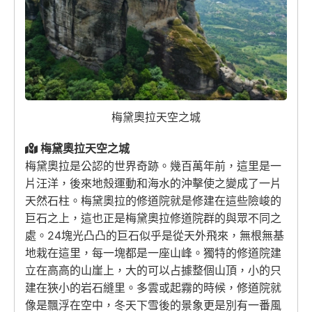
梅黛奧拉天空之城
梅黛奧拉天空之城
梅黛奧拉是公認的世界奇跡。幾百萬年前，這里是一
片汪洋，後來地殼運動和海水的沖擊使之變成了一片
天然石柱。梅黛奧拉的修道院就是修建在這些險峻的
巨石之上，這也正是梅黛奧拉修道院群的與眾不同之
處。24塊光凸凸的巨石似乎是從天外飛來，無根無基
地栽在這里，每一塊都是一座山峰。獨特的修道院建
立在高高的山崖上，大的可以占據整個山頂，小的只
建在狹小的岩石縫里。多雲或起霧的時候，修道院就
像是飄浮在空中，冬天下雪後的景象更是別有一番風