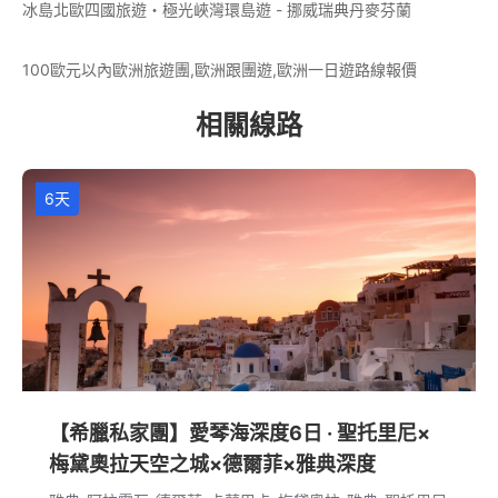
冰島北歐四國旅遊・極光峽灣環島遊 - 挪威瑞典丹麥芬蘭
100歐元以內歐洲旅遊團,歐洲跟團遊,歐洲一日遊路線報價
相關線路
6天
【希臘私家團】愛琴海深度6日 · 聖托里尼×
梅黛奧拉天空之城×德爾菲×雅典深度