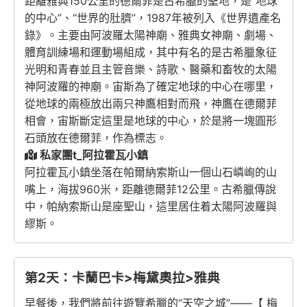
距離雅典150公里的德爾菲是古希臘的聖地，是“地球
的中心”、“世界的肚臍”，1987年被列入《世界遺產名
錄》。主要由阿波羅太陽神廟、雅典女神廟、劇場、
體育訓練場和運動場組成，其中有名的是古希臘象征
光明和青春並且主管音樂、詩歌、醫藥和畜牧的太陽
神阿波羅的神廟。宙斯為了確定地球的中心在哪里，
從地球的兩極放出兩只神鷹相對而飛，神鷹在德爾菲
相會，宙斯斷定這里是地球的中心，於是將一塊圓形
石頭放在德爾菲，作為標志。
私家團t_阿拉霍瓦小鎮
阿拉霍瓦小鎮坐落在帕爾納索斯山一個山石嶙峋的山
嘴上，海拔960米，距離德爾菲12公里。古希臘傳說
中，帕納索斯山是座聖山，這里居住着太陽阿波羅與
繆斯。
第2天：卡蘭巴卡>梅黛奧拉>雅典
早餐後，我們將前往遊覽希臘的“天空之城”——【 梅