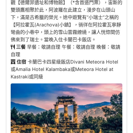
觀【德爾菲遺址和博物館】（*含首道門票），宙斯的
雙頭鷹相聚於此，阿波羅在此建立，漫步在山頭山
下，滿是古希臘的榮光。途中遊覽有“小瑞士”之稱的
【阿拉霍瓦(Arachova)小鎮】，徜徉在阿拉霍瓦寧靜
彎曲的小巷中，頭上的雪山雲霧繚繞，讓人恍惚間仿
佛來到了瑞士。當晚入住卡蘭巴卡飯店。
三餐
早餐：敬請自理 午餐：敬請自理 晚餐：敬請
自理
住宿
卡蘭巴卡四星級飯店Divani Meteora Hotel
或Amalia Hotel Kalambaka或Meteora Hotel at
Kastraki或同級