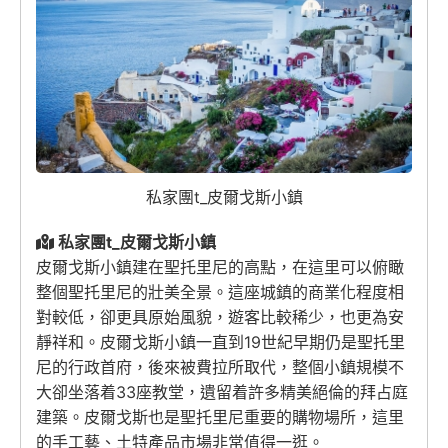
私家團t_皮爾戈斯小鎮
私家團t_皮爾戈斯小鎮
皮爾戈斯小鎮建在聖托里尼的高點，在這里可以俯瞰
整個聖托里尼的壯美全景。這座城鎮的商業化程度相
對較低，卻更具原始風貌，遊客比較稀少，也更為安
靜祥和。皮爾戈斯小鎮一直到19世紀早期仍是聖托里
尼的行政首府，後來被費拉所取代，整個小鎮規模不
大卻坐落着33座教堂，遺留着許多精美絕倫的拜占庭
建築。皮爾戈斯也是聖托里尼重要的購物場所，這里
的手工藝、土特產品市場非常值得一逛。