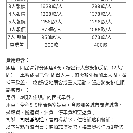
3人報價
1628歐/人
1798歐/人
4人報價
1238歐/人
1378歐/人
5人報價
1158歐/人
1298歐/人
6人報價
978歐/人
1098歐/人
7人 報價
958歐/人
1078歐/人
單房差
300歐
400歐
費用包含：
飯店：四星高評分飯店4晚，按出行人數安排房間（2人/
間），單數成團已含1間單人房；如需額外增加單人間，須
補單房差。（如遇當地展會或重大活動，飯店將安排在順
路城市）；
用餐：4頓入住飯店的西式早餐；
用車：全程5-9座商務空調車，含歐洲各城市間進城費、
過路費、隧道費、油費、停車費和空返費；
司導：
司機兼導遊
，含司導薪水，住宿補貼和餐補；
以下景點首道門票：德爾菲博物館，梅黛奧拉任意
2座
修