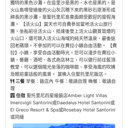
獨特的黑色沙灘。在這里沙是黑的，水也是黑的。是
火山島噴發過後的火山灰沉積下來的黑砂石逐漸形成
綿長的黑沙灘，是聖托里尼島東面颇受歡迎的度假海
灘。 【活火山】當天也可自費參加當地活火山旅行
團，坐船前往活火山，抵達後登上活火山觀賞冒煙的
火山口，還可跳入活火山海域的純天然溫泉，最後返
回老碼頭。不參加的可以在費拉小鎮自由活動。 【費
拉】小鎮，享受自由活動時光。您可以漫步在費拉小
鎮，餐廳、酒吧、各式商店林立，可以健行前往藍頂
教堂，可以選個陽光坐落的咖啡館，享受海風的吹拂
及眼前童話般的風景。 當晚入住聖托里尼飯店。
三餐
早餐：飯店內 午餐：敬請自理 晚餐：敬請自
理
住宿
聖托里尼四星級飯店Amber Light Villas
Imerovigli Santorini或Daedalus Hotel Santorini或
El Greco Resort & Spa或Rosebay Hotel Santorini
或同級