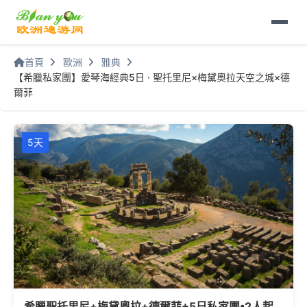
首頁
歐洲
雅典
【希臘私家團】愛琴海經典5日 · 聖托里尼×梅黛奧拉天空之城×德
爾菲
5天
希臘聖托里尼+梅黛奧拉+德爾菲+5日私家團•2人起