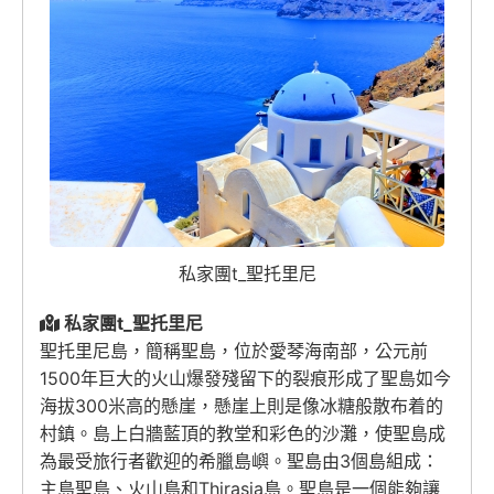
私家團t_聖托里尼
私家團t_聖托里尼
聖托里尼島，簡稱聖島，位於愛琴海南部，公元前
1500年巨大的火山爆發殘留下的裂痕形成了聖島如今
海拔300米高的懸崖，懸崖上則是像冰糖般散布着的
村鎮。島上白牆藍頂的教堂和彩色的沙灘，使聖島成
為最受旅行者歡迎的希臘島嶼。聖島由3個島組成：
主島聖島、火山島和Thirasia島。聖島是一個能夠讓