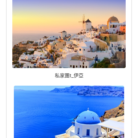
私家團t_伊亞