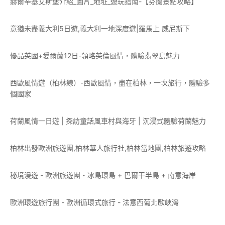
赫爾辛基艾斯堡介紹_圖片_地址_遊玩指南-【芬蘭景點攻略】
意猶未盡義大利5日遊,義大利一地深度遊|羅馬上 威尼斯下
優品英國+愛爾蘭12日-領略英倫風情，體驗翡翠島魅力
西歐風情遊（柏林線）-西歐風情，盡在柏林，一次旅行，體驗多
個國家
荷蘭風情一日遊 | 探訪童話風車村與海牙 | 沉浸式體驗荷蘭魅力
柏林出發歐洲旅遊團,柏林華人旅行社,柏林當地團,柏林旅遊攻略
秘境漫遊 - 歐洲旅遊團・冰島環島 + 巴爾干半島 + 南意海岸
歐洲環遊旅行團 - 歐洲循環式旅行 - 法意西葡北歐峽灣