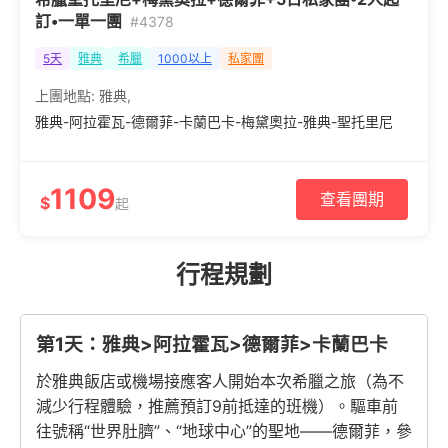
訂•一單一團
#4378
5天
雅典
希臘
1000以上
私家團
上團地點:
雅典
,
雅典-阿拉霍瓦-德爾菲-卡蘭巴卡-梅黛奧拉-雅典-聖托里尼
1109
查看團期
$
起
行程規劃
第1天：雅典>阿拉霍瓦>德爾菲>卡蘭巴卡
於雅典飯店或機場接應客人開始本次希臘之旅（為不
減少行程體驗，推薦預訂9前抵達的班機）。驅車前
往號稱“世界肚臍”、“地球中心”的聖地——德爾菲，參