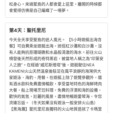
松身心。來過聖島的人都會愛上這里，離開的時候都
會覺得仿佛是自己編織了一場夢。
第4天：聖托里尼
今天全天享受聖島的迷人風光。 【5小時遊艇出海含
餐】可自費乘坐遊艇出海，途徑紅沙灘和白沙灘，沒
有人能夠抗拒珊瑚礁和水晶般清澈的海水。前往火山
噴發後天然形成的奇特黑岩，被當地人稱之為“印第安
人之臉”。在經過“威尼斯燈塔”後，遊艇駛往NEA
KAMENI火山天然溫泉後駐足在風平浪靜的海灣供大
家遊泳、海釣、用餐。在遊艇上除了遊覽參觀外，還
有酒水飲料免費盡情暢飲，享受當地特色的海鮮烤肉
大餐，船上現場烹饪料理，免費的浮潛和海釣設備，
歡快的氣氛，壯麗的風景，盡情地暢遊愛琴海，令您
流連忘返。（冬天如果沒有遊泳一般安排火山島）
【黑海灘】聖托里尼島獨特的火山地質造就了卡瑪里