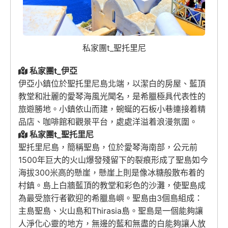
私家團t_聖托里尼
私家團t_伊亞
伊亞小鎮位於聖托里尼島北端，以潔白的房屋、藍頂
教堂和壯麗的愛琴海風光聞名，是希臘極具代表性的
旅遊勝地。小鎮依山而建，蜿蜒的石板小巷連接着精
品店、咖啡館和觀景平台，處處洋溢着浪漫氛圍。
私家團t_聖托里尼
聖托里尼島，簡稱聖島，位於愛琴海南部，公元前
1500年巨大的火山爆發殘留下的裂痕形成了聖島如今
海拔300米高的懸崖，懸崖上則是像冰糖般散布着的
村鎮。島上白牆藍頂的教堂和彩色的沙灘，使聖島成
為最受旅行者歡迎的希臘島嶼。聖島由3個島組成：
主島聖島、火山島和Thirasia島。聖島是一個能夠讓
人淨化心靈的地方，無邊的藍和無盡的白能夠讓人放