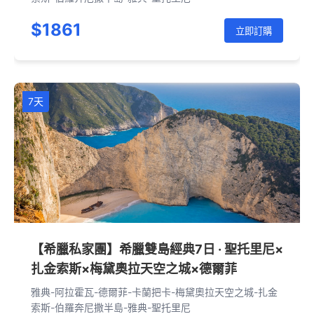
$1861
立即訂購
7天
【希臘私家團】希臘雙島經典7日 · 聖托里尼×
扎金索斯×梅黛奧拉天空之城×德爾菲
雅典-阿拉霍瓦-德爾菲-卡蘭把卡-梅黛奧拉天空之城-扎金
索斯-伯羅奔尼撒半島-雅典-聖托里尼