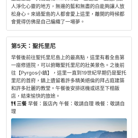
人淨化心靈的地方，無邊的藍和無盡的白能夠讓人放
松身心。來過聖島的人都會愛上這里，離開的時候都
會覺得仿佛是自己編織了一場夢。
第5天：聖托里尼
早餐後前往聖托里尼島上的最高點，這里有着全島第
一座修道院，可以俯瞰聖托里尼的壯美景色。之後前
往【Pyrgos小鎮】，這里一直到19世紀早期仍是聖托
里尼的首府，鎮上遺留着許多精美絕倫的拜占庭建築
和許多壯麗的教堂。午餐後安排送機或送至下榻飯
店，結束愉快的旅途。
三餐
早餐：飯店內 午餐：敬請自理 晚餐：敬請自
理