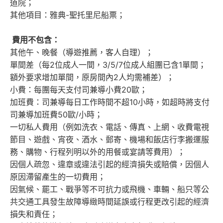
道院；
其他項目：雅典-聖托里尼船票；
費用不包含：
其他午、晚餐（導遊推薦，客人自理）；
單間差（每2位成人一間，3/5/7位成人組團已含1單間；
額外要求增加單間，原房間內2人均需補差）；
小費：每團每天支付司兼導小費20歐；
加班費：司兼導每日工作時間不超10小時，如超時將支付
司兼導加班費50歐/小時；
一切私人費用（例如洗衣、電話、傳真、上網、收費電視
節目、遊戲、宵夜、酒水、郵寄、機場和飯店行李搬運服
務、購物、行程列明以外的用餐或宴請等費用）；
因個人疏忽、違章或違法引起的經濟損失或賠償，因個人
原因滯留產生的一切費用；
因氣候、罷工、戰爭等不可抗力或飛機、車輛、船只等公
共交通工具發生故障導緻時間延誤或行程更改引起的經濟
損失和責任；