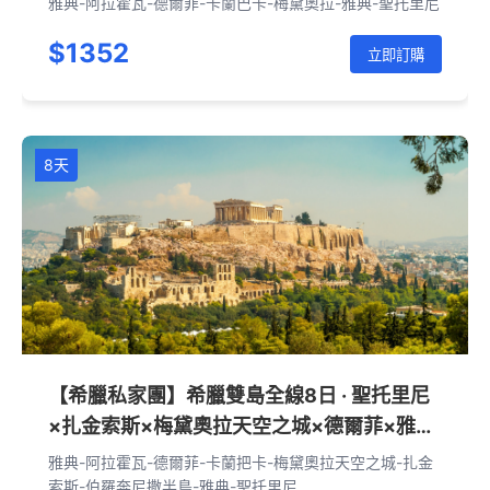
雅典-阿拉霍瓦-德爾菲-卡蘭巴卡-梅黛奧拉-雅典-聖托里尼
$1352
立即訂購
8天
【希臘私家團】希臘雙島全線8日 · 聖托里尼
×扎金索斯×梅黛奧拉天空之城×德爾菲×雅典
深度
雅典-阿拉霍瓦-德爾菲-卡蘭把卡-梅黛奧拉天空之城-扎金
索斯-伯羅奔尼撒半島-雅典-聖托里尼