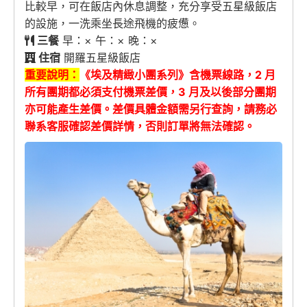
比較早，可在飯店內休息調整，充分享受五星級飯店
的設施，一洗乘坐長途飛機的疲憊。
三餐
早：× 午：× 晚：×
住宿
開羅五星級飯店
重要說明：
《埃及精緻小團系列》含機票線路，2 月
所有團期都必須支付機票差價，3 月及以後部分團期
亦可能產生差價。差價具體金額需另行查詢，請務必
聯系客服確認差價詳情，否則訂單將無法確認。