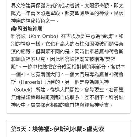
界文物建築保護方式的成功嘗試。太陽節奇觀，即太
陽光一年兩次照進聖殿，照亮聖殿地區的神像，是該
神廟的神秘特色之一。
科翁坡神廟
科翁坡（Kom Ombo）在古埃及語中意為“金城”。和
別的神廟一樣，它也有高大的石柱和因殘破而顯得蒼
涼的廟殿，但與眾不同的是，同時供奉着鷹神荷魯斯
和鱷魚神索貝克，因此科翁坡神廟又被稱為“雙神
殿”。一條中軸線把它分成互相對稱的兩部分，各供奉
一個神。它有兩個大門。一個大門是專為鷹首神荷魯
斯（Haroeris）所建的，另一個是專為鱷魚神
（Sobek）所建。從進大門開始，會發現左、右兩邊
無論是建築還是雕刻都自成體系，互不相干。科翁坡
神殿中，處處都有相關的鷹首神與鱷魚神壁畫。
第5天：埃德福>伊斯利水閘>盧克索