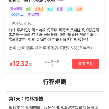
歐洲環遊
9天
循環線
柏林
丹麥
挪威
瑞典
1000以上
含接送機
上團地點:
柏林
,
柏林-羅斯托克-哥本哈根-馬爾默-哥德堡-奧斯陸-海姆瑟達爾-
弗洛姆-米達爾-弗洛姆-居德旺恩- 沃斯-卑爾根-努爾黑姆松-
埃德菲尤爾- 耶盧-奧斯陸-哥本哈根-羅斯托克-柏林林
德國 丹麥 瑞典 歐洲星級飯店標准雙人間(含早餐)
1232
已出遊人數
查看團期
$
起
5
行程規劃
第1天：柏林接機
根據您的班機時間，我們的接機導遊將提前到達機場