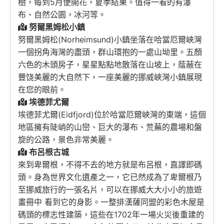
樹，每到5月便開花，夏季結果。值得一看的有瀑
布、自然公園，冰河等。
努爾黑姆松小鎮
努爾黑姆松(Norheimsund)小鎮坐落在哈當厄爾峽灣
一個拐角海灣的盡頭，群山環抱的一處山坳里。五顏
六色的木頭房子，星星點點地散落在山坡上，蔭蔽在
豐饶美麗的大自然下，一座美麗的挪威峽灣小鎮展現
在您的眼前。
埃德菲尤爾
埃德菲尤爾(Eidfjord)位於哈當厄爾峽灣的東端，這個
地區擁有陡峭的山巒、巨大的瀑布、荒蕪的農場和盤
旋的公路，景色非常美麗。
布呂根古城
來到卑爾根，不得不去的地方就是布呂根，直譯即碼
頭。身為世界文化遺產之一，它已然成為了卑爾根乃
至挪威旅行的一張名片，可以在挪威大大小小的旅遊
畫冊中 看到它的身影。一整排漢薩同盟的彩色木屋是
碼頭的標志性建築，這些在1702年一場火災後重建的