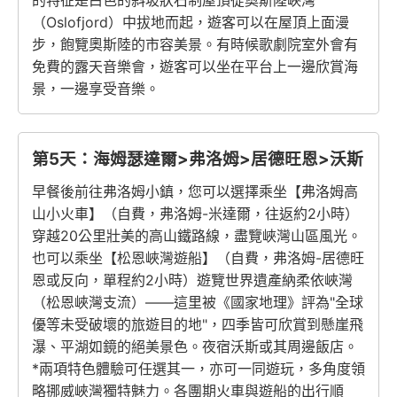
的特征是白色的斜坡狀石制屋頂從奧斯陸峽灣
（Oslofjord）中拔地而起，遊客可以在屋頂上面漫
步，飽覽奧斯陸的市容美景。有時候歌劇院室外會有
免費的露天音樂會，遊客可以坐在平台上一邊欣賞海
景，一邊享受音樂。
第5天：海姆瑟達爾>弗洛姆>居德旺恩>沃斯
早餐後前往弗洛姆小鎮，您可以選擇乘坐【弗洛姆高
山小火車】（自費，弗洛姆-米達爾，往返約2小時）
穿越20公里壯美的高山鐵路線，盡覽峽灣山區風光。
也可以乘坐【松恩峽灣遊船】（自費，弗洛姆-居德旺
恩或反向，單程約2小時）遊覽世界遺產納柔依峽灣
（松恩峽灣支流）——這里被《國家地理》評為"全球
優等未受破壞的旅遊目的地"，四季皆可欣賞到懸崖飛
瀑、平湖如鏡的絕美景色。夜宿沃斯或其周邊飯店。
*兩項特色體驗可任選其一，亦可一同遊玩，多角度領
略挪威峽灣獨特魅力。各團期火車與遊船的出行順