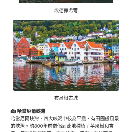
埃德菲尤爾
布呂根古城
哈當厄爾峽灣
哈當厄爾峽灣，四大峽灣中較為平緩，有田園般風景
的峽灣。約800年前僧侶到此地種植了苹果樹和杏