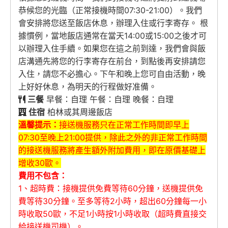
恭候您的光臨（正常接機時間07:30-21:00）。我們
會安排將您送至飯店休息，辦理入住或行李寄存。 根
據慣例，當地飯店通常在當天14:00或15:00之後才可
以辦理入住手續。如果您在這之前到達，我們會與飯
店溝通先將您的行李寄存在前台，到點後再安排請您
入住，請您不必擔心。下午和晚上您可自由活動，晚
上好好休息，為明天的行程做好准備。
三餐
早餐：自理 午餐：自理 晚餐：自理
住宿
柏林或其周邊飯店
溫馨提示：
接送機服務只在正常工作時間即早上
07:30至晚上21:00提供，除此之外的非正常工作時間
的接送機服務將產生額外附加費用，即在原價基礎上
增收30歐。
費用不包含：
1、超時費：接機提供免費等待60分鐘，送機提供免
費等待30分鐘。至多等待2小時，超出60分鐘每一小
時收取50歐，不足1小時按1小時收取（超時費直接交
給接送機司機）。