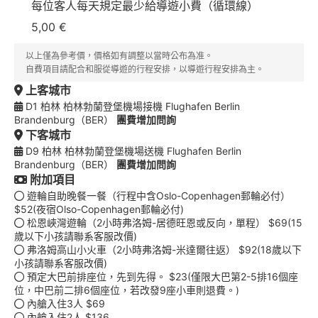
每位客人每天規定最少給導遊小費（循環線）
5,00 €
以上僅為參考價，價格如有調整以當時公布為准。
自費項目請配合和服從導遊的行程安排，以導遊行程安排為主。
上客城市
D1 柏林 柏林勃蘭登堡機場接機 Flughafen Berlin
Brandenburg（BER）
團費增加問詢
下客城市
D9 柏林 柏林勃蘭登堡機場送機 Flughafen Berlin
Brandenburg（BER）
團費增加問詢
附加項目
遊輪自助晚餐一餐（行程中含Oslo-Copenhagen郵輪必付）
$52(夜宿Olso-Copenhagen郵輪必付)
松恩峽灣遊輪（2小時弗洛姆-居德旺恩或反向，單程） $69(15
歲以下小孩請聯系客服改價)
弗洛姆高山小火車（2小時弗洛姆-米達爾往返） $92(18歲以下
小孩請聯系客服改價)
預定大巴前排座位，先到先得。 $23(僅限大巴第2-5排16個座
位，中巴前二排6個座位，若改發9座小車則退費。)
內艙入住3人 $69
內艙入住2人 $136