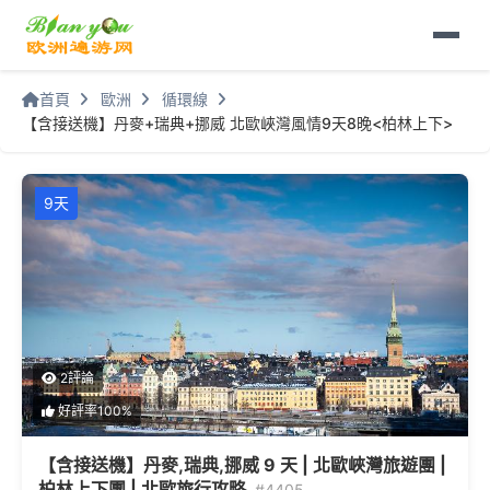
首頁
歐洲
循環線
【含接送機】丹麥+瑞典+挪威 北歐峽灣風情9天8晚<柏林上下>
9天
2評論
好評率100%
【含接送機】丹麥,瑞典,挪威 9 天 | 北歐峽灣旅遊團 |
柏林上下團 | 北歐旅行攻略
#4405