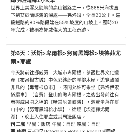
弗洛姆高山小火車
世界上美麗又陡峭的高山鐵路之一，從865米海拔直
下到艾於蘭峽灣的深處——弗洛姆，全長20公里。這
段鐵路的80％路段建在55％坡度的山坡上。歷時20
年完成，被稱為挪威偉大的工程奇跡。
第6天：沃斯>卑爾根>努爾黑姆松>埃德菲尤
爾>耶盧
今天將前往挪威第二大城市卑爾根，參觀世界文化遺
產【布呂根古城】中色彩繽紛的聯排木屋，遊覽熱鬧
非凡的【卑爾根魚市】，時間允許可乘坐【弗洛伊索
道纜車】（自費）登山俯瞰卑爾根。之後出發前往有
着挪威果園之稱的【哈當厄爾峽灣】，遊覽坐落在群
山中的【努爾黑姆松小鎮】，途經【埃德菲尤爾
湖】，晚上入住耶盧或其周邊飯店。
三餐
早餐：飯店 午餐：自理 晚餐：自理
住宿
三-四星Ustedalen Hotell & Resort或同級