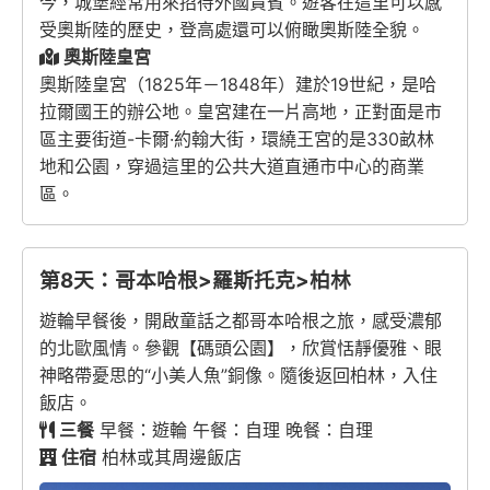
今，城堡經常用來招待外國貴賓。遊客在這里可以感
受奧斯陸的歷史，登高處還可以俯瞰奧斯陸全貌。
奧斯陸皇宮
奧斯陸皇宮（1825年－1848年）建於19世紀，是哈
拉爾國王的辦公地。皇宮建在一片高地，正對面是市
區主要街道-卡爾·約翰大街，環繞王宮的是330畝林
地和公園，穿過這里的公共大道直通市中心的商業
區。
第8天：哥本哈根>羅斯托克>柏林
遊輪早餐後，開啟童話之都哥本哈根之旅，感受濃郁
的北歐風情。參觀【碼頭公園】，欣賞恬靜優雅、眼
神略帶憂思的“小美人魚”銅像。隨後返回柏林，入住
飯店。
三餐
早餐：遊輪 午餐：自理 晚餐：自理
住宿
柏林或其周邊飯店