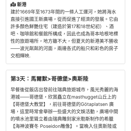
新港
建於1669年至1673年間的一條人工運河，她將海水
直接引進國王新廣場，從而促進了經濟的發展。它由
許多顏色鮮艷住宅（建造於第17和18世紀初）、酒
吧、咖啡館和餐館所構成，因此也成為哥本哈根地標
性的旅遊場所，地方雖不大，但夏天的新港美不勝收
——波光粼粼的河面，兩邊各式的船只和彩色的房子
交相輝映.
第3天：馬爾默>哥德堡>奧斯陸
早餐後從飯店出發前往瑞典旅遊城市，風光秀麗的海
港城——哥德堡，欣賞矗立在masthugget山丘上的
【哥德堡大教堂】，前往哥德堡的Götaplatsen 廣
場，這里時常會舉辦一些盛大的文娛活動，廣場中間
的噴水池里聳立着由瑞典雕刻家米勒斯制作的希臘
【海神波賽冬 Poseidon雕像】。當晚入住奧斯陸或