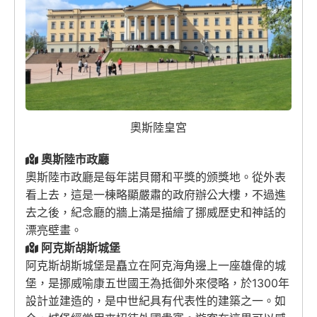
奧斯陸皇宮
奧斯陸市政廳
奧斯陸市政廳是每年諾貝爾和平獎的颁獎地。從外表
看上去，這是一棟略顯嚴肅的政府辦公大樓，不過進
去之後，紀念廳的牆上滿是描繪了挪威歷史和神話的
漂亮壁畫。
阿克斯胡斯城堡
阿克斯胡斯城堡是矗立在阿克海角邊上一座雄偉的城
堡，是挪威喻康五世國王為抵御外來侵略，於1300年
設計並建造的，是中世紀具有代表性的建築之一。如