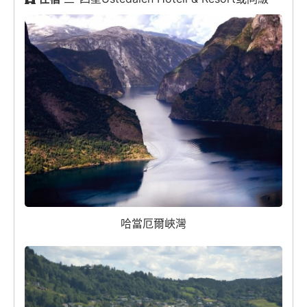
哈當厄爾峽灣