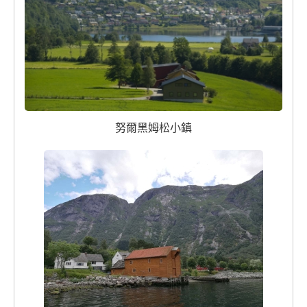
努爾黑姆松小鎮