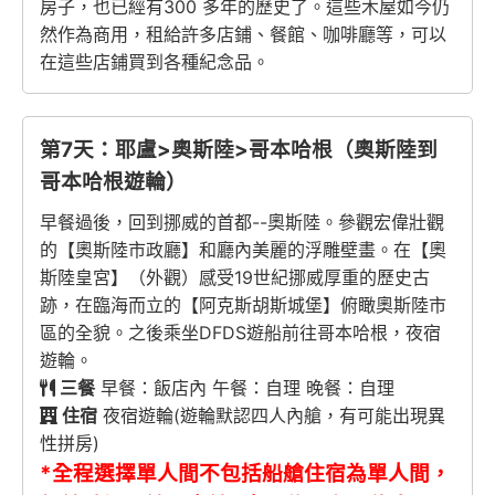
房子，也已經有300 多年的歷史了。這些木屋如今仍
然作為商用，租給許多店鋪、餐館、咖啡廳等，可以
在這些店鋪買到各種紀念品。
第7天：耶盧>奧斯陸>哥本哈根（奧斯陸到
哥本哈根遊輪）
早餐過後，回到挪威的首都--奧斯陸。參觀宏偉壯觀
的【奧斯陸市政廳】和廳內美麗的浮雕壁畫。在【奧
斯陸皇宮】（外觀）感受19世紀挪威厚重的歷史古
跡，在臨海而立的【阿克斯胡斯城堡】俯瞰奧斯陸市
區的全貌。之後乘坐DFDS遊船前往哥本哈根，夜宿
遊輪。
三餐
早餐：飯店內 午餐：自理 晚餐：自理
住宿
夜宿遊輪(遊輪默認四人內艙，有可能出現異
性拼房)
*全程選擇單人間不包括船艙住宿為單人間，