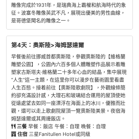
雕像完成於1931年，是瑞典海上霸權和航海時代的象
征。波塞冬雕像英武不凡，展現出優美的男性曲線，
是哥德堡聞名的雕像之一。
第4天：奧斯陸>海姆瑟達爾
早餐後前往挪威首都奧斯陸，參觀奧斯陸的【維格蘭
雕塑公園】，公園內六百多個人體雕塑作品展示着雕
塑家古斯塔夫·維格蘭二十多年心血的結晶，集中展現
“人生”這一主題，在這里你可以漫步在藝術園里看盡
人生百態。接着前往【奧斯陸歌劇院】，外觀線條簡
約卻充滿設計感，大理石和玻璃結合運用的屋頂使她
從遠處望去如同一座漂浮在海面上的冰川，優雅而壯
觀，還可以走上歌劇院屋頂一覽奧斯陸美景。夜宿海
姆瑟達爾或其周邊飯店。
三餐
早餐：飯店 午餐：自理 晚餐：自理
住宿
三星Fanitullen Hotel或同級