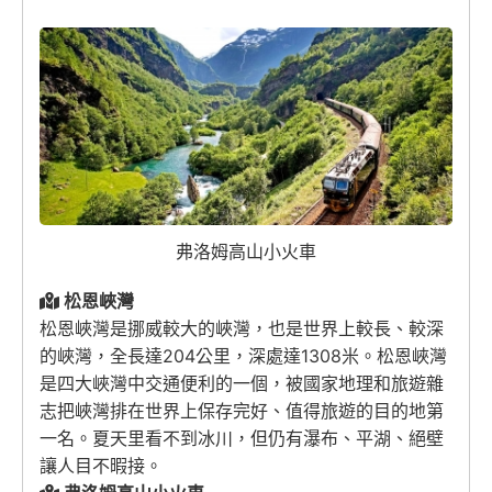
弗洛姆高山小火車
松恩峽灣
松恩峽灣是挪威較大的峽灣，也是世界上較長、較深
的峽灣，全長達204公里，深處達1308米。松恩峽灣
是四大峽灣中交通便利的一個，被國家地理和旅遊雜
志把峽灣排在世界上保存完好、值得旅遊的目的地第
一名。夏天里看不到冰川，但仍有瀑布、平湖、絕壁
讓人目不暇接。