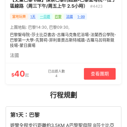
區線路（周三下午/周五上午 2.5小時）
#4423
當地玩樂
1天
一日遊
巴黎
法國
1-99
上團地點:
巴黎14:30
,
巴黎09:30
,
巴黎聖母院-莎士比亞書店-古羅⻢克魯尼浴場-法蘭西公學院-
巴黎第一大學-先賢祠-菲利普奧古斯特城牆-古羅⻢呂特斯競
技場-蒙日廣場
法國
40
已出遊人數
查看團期
$
起
4
行程規劃
第1天：巴黎
遊覽全程步行距離約3.5KM A巴黎聖母院 B莎士比亞