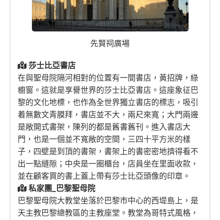
先賢祠廣場
莎士比亞書店
在與聖母院隔河相對的位置有一間書店，黃招牌，綠
櫥窗。這就是享譽世界的莎士比亞書店。這座象征巴
黎的文化地標，也作為全世界獨立書店的標志，吸引
着無數文青膜拜，書店並不大，兩尺來寬；大門兩邊
是敞開式書架，陳列的都是舊書舊刊。進入書店大
門，也是一個並不寬敞的空間，三四十平方米的樣
子，四壁是到頂的書架，書架上的書密密地擠得看不
出一點縫隙；中央是一圈櫃台，店員坐在里面收款，
並在顧客買的書上蓋上帶有莎士比亞頭像的印章。
私家團_巴黎聖母院
巴黎聖母院大教堂坐落於巴黎市中心的西堤島上，是
天主教巴黎總教區的主教座堂。教堂為哥特式風格，