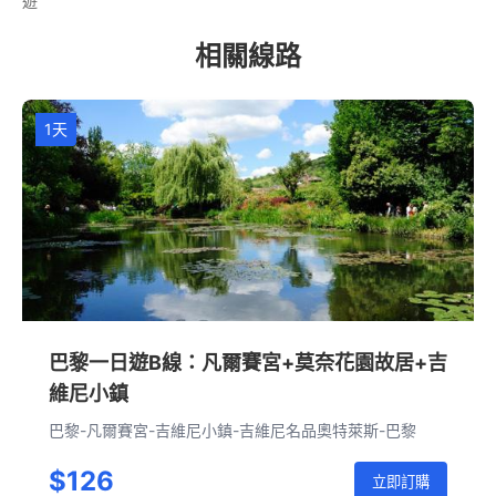
遊
相關線路
1天
巴黎一日遊B線：凡爾賽宮+莫奈花園故居+吉
維尼小鎮
巴黎-凡爾賽宮-吉維尼小鎮-吉維尼名品奧特萊斯-巴黎
$126
立即訂購