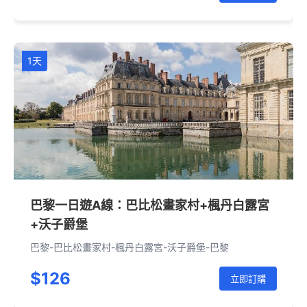
1天
巴黎一日遊A線：巴比松畫家村+楓丹白露宮
+沃子爵堡
巴黎-巴比松畫家村-楓丹白露宮-沃子爵堡-巴黎
$126
立即訂購