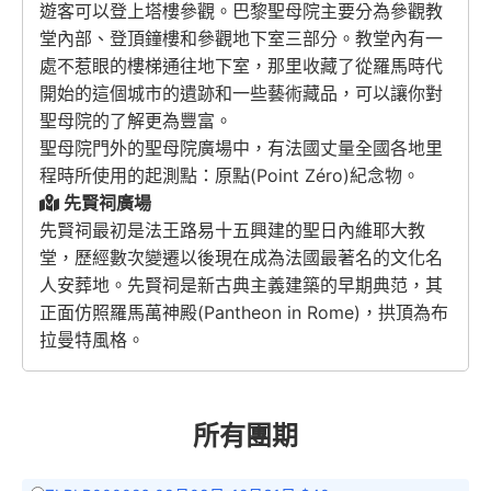
遊客可以登上塔樓參觀。巴黎聖母院主要分為參觀教
堂內部、登頂鐘樓和參觀地下室三部分。教堂內有一
處不惹眼的樓梯通往地下室，那里收藏了從羅馬時代
開始的這個城市的遺跡和一些藝術藏品，可以讓你對
聖母院的了解更為豐富。
聖母院門外的聖母院廣場中，有法國丈量全國各地里
程時所使用的起測點：原點(Point Zéro)紀念物。
先賢祠廣場
先賢祠最初是法王路易十五興建的聖日內維耶大教
堂，歷經數次變遷以後現在成為法國最著名的文化名
人安葬地。先賢祠是新古典主義建築的早期典范，其
正面仿照羅馬萬神殿(Pantheon in Rome)，拱頂為布
拉曼特風格。
所有團期