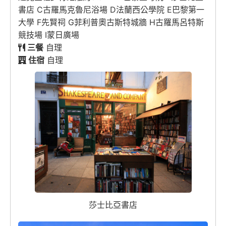
書店 C古羅馬克魯尼浴場 D法蘭西公學院 E巴黎第一
大學 F先賢祠 G菲利普奧古斯特城牆 H古羅馬呂特斯
競技場 I蒙日廣場
三餐
自理
住宿
自理
莎士比亞書店