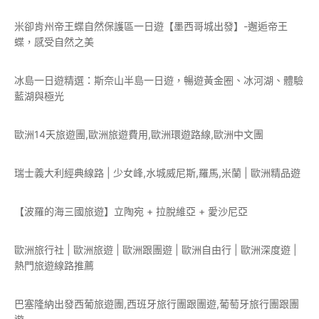
米卻肯州帝王蝶自然保護區一日遊【墨西哥城出發】-邂逅帝王
蝶，感受自然之美
冰島一日遊精選：斯奈山半島一日遊，暢遊黃金圈、冰河湖、體驗
藍湖與極光
歐洲14天旅遊團,歐洲旅遊費用,歐洲環遊路線,歐洲中文團
瑞士義大利經典線路 | 少女峰,水城威尼斯,羅馬,米蘭 | 歐洲精品遊
【波羅的海三國旅遊】立陶宛 + 拉脫維亞 + 愛沙尼亞
歐洲旅行社 | 歐洲旅遊 | 歐洲跟團遊 | 歐洲自由行 | 歐洲深度遊 |
熱門旅遊線路推薦
巴塞隆納出發西葡旅遊團,西班牙旅行團跟團遊,葡萄牙旅行團跟團