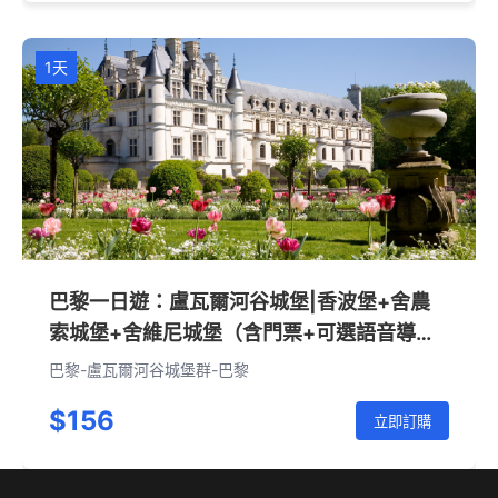
1天
巴黎一日遊：盧瓦爾河谷城堡|香波堡+舍農
索城堡+舍維尼城堡（含門票+可選語音導覽
+可選英文官導•無導遊服務）
巴黎-盧瓦爾河谷城堡群-巴黎
$156
立即訂購