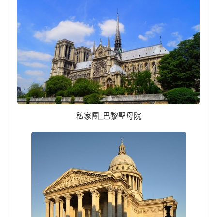
私家團_巴黎聖母院