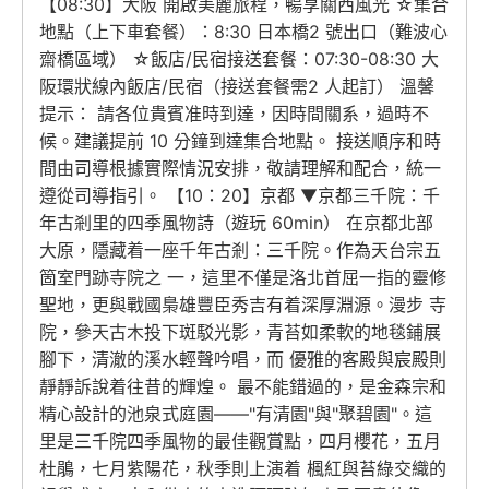
【08:30】大阪 開啟美麗旅程，暢享關西風光 ☆集合
地點（上下車套餐）：8:30 日本橋2 號出口（難波心
齋橋區域） ☆飯店/民宿接送套餐：07:30-08:30 大
阪環狀線內飯店/民宿（接送套餐需2 人起訂） 溫馨
提示： 請各位貴賓准時到達，因時間關系，過時不
候。建議提前 10 分鐘到達集合地點。 接送順序和時
間由司導根據實際情況安排，敬請理解和配合，統一
遵從司導指引。 【10：20】京都 ▼京都三千院：千
年古剎里的四季風物詩（遊玩 60min） 在京都北部
大原，隱藏着一座千年古剎：三千院。作為天台宗五
箇室門跡寺院之 一，這里不僅是洛北首屈一指的靈修
聖地，更與戰國梟雄豐臣秀吉有着深厚淵源。漫步 寺
院，參天古木投下斑駁光影，青苔如柔軟的地毯鋪展
腳下，清澈的溪水輕聲吟唱，而 優雅的客殿與宸殿則
靜靜訴說着往昔的輝煌。 最不能錯過的，是金森宗和
精心設計的池泉式庭園——"有清園"與"聚碧園"。這
里是三千院四季風物的最佳觀賞點，四月櫻花，五月
杜鵑，七月紫陽花，秋季則上演着 楓紅與苔綠交織的