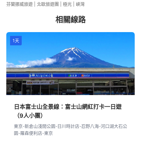
芬蘭挪威旅遊 | 北歐旅遊團 | 極光 | 峽灣
相關線路
1天
日本富士山全景線：富士山網紅打卡一日遊
（9人小團）
東京-新倉山淺間公園-日川時計店-忍野八海-河口湖大石公
園-羅森便利店-東京