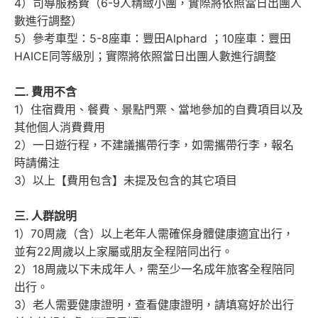
4）司導服務費（6-9人精緻小團，實際將依照當日出團人
數進行調整）
5）參考車型：5-8座車：豐田Alphard ；10座車：豐田
HAICE同等級別；實際將依照當日出團人數進行調整
二. 費用不含
1）住宿費用、餐費、景點門票、當地參加的自費項目以及
其他個人消費費用
2）一日遊行程，不建議攜帶行李，如需攜帶行李，報名
時請備注
3）以上【費用包含】未提及包含的其它項目
三. 人群說明
1）70周歲（含）以上老年人需確保身體健康適宜出行，
並有22周歲以上家屬或朋友全程陪同出行。
2）18周歲以下未成年人，需至少一名成年旅客全程陪同
出行。
3）老人需要健康證明，查看健康證明，請填寫好於出行