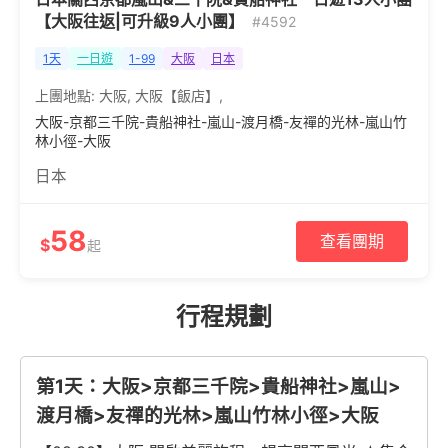
【大阪往返|可升級9人小團】
#4592
1天
一日遊
1-99
大阪
日本
上團地點:
大阪
,
大阪【飯店】
,
大阪-京都三千院-貴船神社-嵐山-渡月橋-友禪的光林-嵐山竹
林小徑-大阪
日本
58
查看團期
$
起
行程規劃
第1天：大阪>京都三千院>貴船神社>嵐山>
渡月橋>友禪的光林>嵐山竹林小徑>大阪