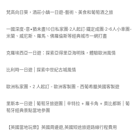
梵高向日葵，酒莊小鎮一日遊-藝術、美食和葡萄酒之旅
一國深度-意•猶未盡10日私家團·2人起訂·鐵定成團·2-6人小車團-
米蘭、威尼斯、羅馬、佛羅倫斯等經典城市一網打盡
克羅埃西亞一日遊：探索亞得里亞海明珠，體驗歐洲風情
比利時一日遊 | 探索中世紀古城風情
歐洲私家團・2 人起訂 - 歐洲客製團 - 西葡希臘英國客製遊
里斯本一日遊 | 葡萄牙旅遊團 | 辛特拉 + 羅卡角 + 奧比都斯 | 葡
萄牙經典景點當地參團
【英國當地玩樂】英國周邊遊,英國短途旅遊路線行程費用