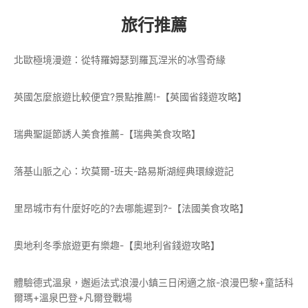
旅行推薦
北歐極境漫遊：從特羅姆瑟到羅瓦涅米的冰雪奇緣
英國怎麼旅遊比較便宜?景點推薦!-【英國省錢遊攻略】
瑞典聖誕節誘人美食推薦-【瑞典美食攻略】
落基山脈之心：坎莫爾-班夫-路易斯湖經典環線遊記
里昂城市有什麼好吃的?去哪能遲到?-【法國美食攻略】
奧地利冬季旅遊更有樂趣-【奧地利省錢遊攻略】
體驗德式溫泉，邂逅法式浪漫小鎮三日闲適之旅-浪漫巴黎+童話科
爾瑪+溫泉巴登+凡爾登戰場