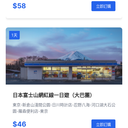
$58
立即訂購
1天
日本富士山網紅線一日遊（大巴團）
東京-新倉山淺間公園-日川時計店-忍野八海-河口湖大石公
園-羅森便利店-東京
$46
立即訂購