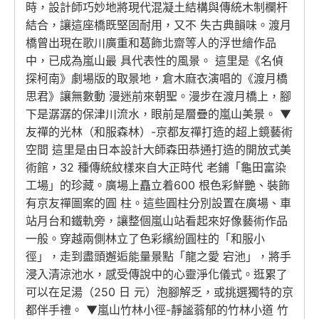
時，設計師巧妙地將現代混凝土結構與傳統木制欄杆
結合，讓這座橋既堅固耐用，又不 失古典韻味。渡月
橋曾出現在歌川廣重和葛飾北齋等人的浮世繪作品
中，已成為嵐山最 具代表性的風景。 這里是《名偵
探柯南》劇場版的取景地，倉木麻衣演唱的《渡月橋
思君》讓無數動 漫迷前來朝聖。漫步在渡月橋上，腳
下是潺潺的保津川流水，眼前是層疊的嵐山美景。 ▼
友禪的光林（和服森林）-京都友禪打造的超上鏡藝術
空間 這里是由日本設計大師森田恭通打造的開放式美
術館，32 種傳統紋樣來自大正時代 老鋪「龜田富染
工場」的珍藏。廣場上矗立着600 根色彩鮮艷、裝飾
有京友禪圖案的圓 柱。這些圓柱分別設置在廣場、車
站月台和鐵軌旁，讓整個嵐山站看起來好像藝術作品
一般。穿越兩側林立了色彩繽紛圓柱的「和服小
徑」，走到盡頭邂逅能量景點「龍之愛 宕池」，將手
浸入清涼池水，感受傳說中的心靈淨化儀式。逛累了
可以在足湯（250 日 元）泡腳解乏，或挑選獨特的京
都伴手禮。 ▼嵐山竹林小徑-靜謐蓊郁的竹林小道 竹