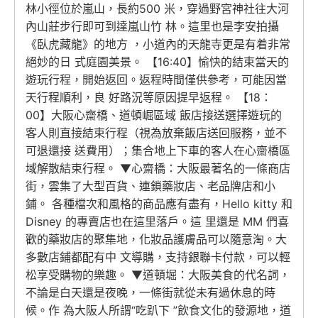
林小徑位於嵐山，長約500 米，穿過野宮神社往大河
內山莊步行即可到達嵐山竹 林。這里也是李安拍攝
《臥虎藏龍》的地方 ，小道內的天龍寺更是有着非常
絕妙的日 式庭園美景。 【16:40】愉快的結束當天的
遊玩行程，開始返回。返程時間僅供參考，可能因當
天行程順利，良 好路況等原因提早返程。 【18：
00】大阪心齋橋、道頓崛區域 飯店接送選擇遊玩的
客人則直接結束行程（視為放棄飯店送回服務，並不
可退還接 送費用）；集合地上下車的客人在心齋橋區
域解散結束行程。 ▼心齋橋：大阪最著名的一條商店
街，雲集了大型百貨、連鎖藥妝店、老品牌店和小
鋪。 各種檔次和風格的商品應有盡有，Hello kitty 和
Disney 的專賣店也在這里落戶。這 里還是 MM 們喜
歡的藥妝店的聚集地，化妝品護膚品可以隨意淘。大
多數店鋪都配有中 文導購，支持銀聯卡付款，可以輕
松享受購物的樂趣。 ▼道頓堀：大阪美食的代名詞，
不論是白天還是夜晚，一條街就從未有過休息的時
候。作 為大阪人所謂“吃趴下 ”飲食文化的發源地，道