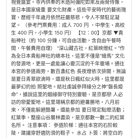
視覺盛宴。寺內供奉的木造阿彌陀如來及兩脅侍像，
是日本國家級重 要文化財產。這些平安時代的藝術瑰
寶，歷經千年歲月依然莊嚴慈悲，令人不禁駐足凝
望。 （參考門票費用：成人 700 円 ，中學生・高校
生 400 円，小學生 150 円） 【12：00】京都 ▼貴
船神社（約 100 分鐘，可自由活動，含自由午餐時
間，午餐費用自理） "深山藏古社，紅葉映燈紅。"作
為全日本貴船神社的總本社，這里不僅是"繪馬" 文化
的發源地，更是一處能讓心靈沉淀的千年靈場。通往
本宮的參道兩旁，數百盞紅色 長夜燈依次排開，無論
是夏日青翠欲滴時，還是秋日楓紅似火時，這里都是
最夢幻的拍 照聖地。結社虔誠參拜緣分之神"磐長姫
命"，據說這里的姻緣御守特別靈驗，是京都戀 人必
訪的戀愛聖地。這里堪稱京都的避暑勝地，八月前
來，不僅能躲避酷暑，還能參加 夏日限定點燈活動；
紅葉季，整座山谷層林盡染，是京都數一數二的紅葉
名所。 注意事項： 參道阶梯：通往本宮的石阶較
陡，建議穿舒適防滑的鞋子。 水占 卜簽：將空白的