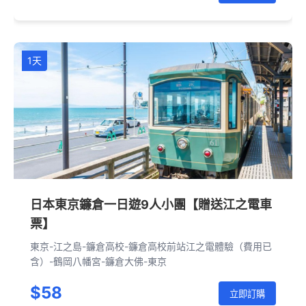
1天
日本東京鐮倉一日遊9人小團【贈送江之電車
票】
東京-江之島-鐮倉高校-鐮倉高校前站江之電體驗（費用已
含）-鶴岡八幡宮-鐮倉大佛-東京
$58
立即訂購