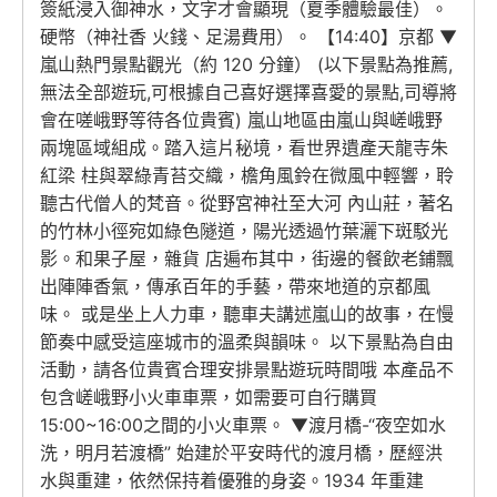
簽紙浸入御神水，文字才會顯現（夏季體驗最佳）。
硬幣（神社香 火錢、足湯費用）。 【14:40】京都 ▼
嵐山熱門景點觀光（約 120 分鐘） (以下景點為推薦,
無法全部遊玩,可根據自己喜好選擇喜愛的景點,司導將
會在嗟峨野等待各位貴賓) 嵐山地區由嵐山與嵯峨野
兩塊區域組成。踏入這片秘境，看世界遺產天龍寺朱
紅梁 柱與翠綠青苔交織，檐角風鈴在微風中輕響，聆
聽古代僧人的梵音。從野宮神社至大河 內山莊，著名
的竹林小徑宛如綠色隧道，陽光透過竹葉灑下斑駁光
影。和果子屋，雜貨 店遍布其中，街邊的餐飲老鋪飄
出陣陣香氣，傳承百年的手藝，帶來地道的京都風
味。 或是坐上人力車，聽車夫講述嵐山的故事，在慢
節奏中感受這座城市的溫柔與韻味。 以下景點為自由
活動，請各位貴賓合理安排景點遊玩時間哦 本產品不
包含嵯峨野小火車車票，如需要可自行購買
15:00~16:00之間的小火車票。 ▼渡月橋-“夜空如水
洗，明月若渡橋” 始建於平安時代的渡月橋，歷經洪
水與重建，依然保持着優雅的身姿。1934 年重建