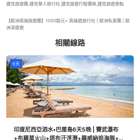
捷克旅遊團,捷克華人旅行社,捷克旅遊行程價格,捷克旅遊景點
【歐洲高端旅遊團】1000歐元+ 高端遊旅行社 | 歐洲私家團 | 歐
洲深度遊
相關線路
6天
印度尼西亞泗水•巴厘島6天5晚 | 賽武瀑布
+布羅莫火山+塔布汗浮潛+羅威納追海豚+烏