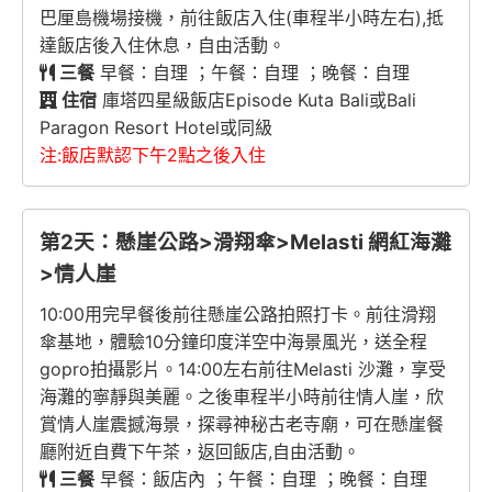
巴厘島機場接機，前往飯店入住(車程半小時左右),抵
達飯店後入住休息，自由活動。
三餐
早餐：自理 ；午餐：自理 ；晚餐：自理
住宿
庫塔四星級飯店Episode Kuta Bali或Bali
Paragon Resort Hotel或同級
注:飯店默認下午2點之後入住
第2天：懸崖公路>滑翔傘>Melasti 網紅海灘
>情人崖
10:00用完早餐後前往懸崖公路拍照打卡。前往滑翔
傘基地，體驗10分鐘印度洋空中海景風光，送全程
gopro拍攝影片。14:00左右前往Melasti 沙灘，享受
海灘的寧靜與美麗。之後車程半小時前往情人崖，欣
賞情人崖震撼海景，探尋神秘古老寺廟，可在懸崖餐
廳附近自費下午茶，返回飯店,自由活動。
三餐
早餐：飯店內 ；午餐：自理 ；晚餐：自理