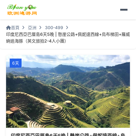
首頁
亞洲
300-499
印度尼西亞巴厘島6天5晚 | 懸崖公路+佩妮達西線+烏布梯田+羅威
納追海豚（英文旅拍2-4人小團）
6天
印度尼西亞巴厘島6天5晚 | 懸崖公路+佩妮達西線+烏