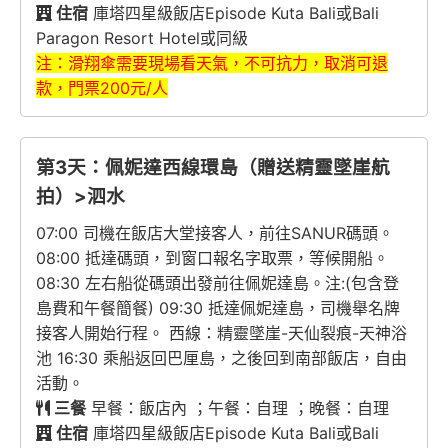
住宿
庫塔四星級飯店Episode Kuta Bali或Bali
Paragon Resort Hotel或同級
注：滑翔傘需要現場看天氣，不可抗力，取消可退
款，門票200元/人
第3天：佩妮達西線環島（贈送精靈墜崖航
拍）>泗水
07:00 司機在飯店大堂接客人，前往SANUR碼頭。
08:00 抵達碼頭，到窗口報名字取票，等候開船。
08:30 左右船從碼頭出發前往佩妮達島。注:(包含登
島費和午餐簡餐) 09:30 抵達佩妮達島，司機舉名牌
接客人開始行程。 西線：精靈墜崖-天仙裂痕-天神浴
池 16:30 乘船返回巴厘島，之後回到南部飯店，自由
活動。
三餐
早餐：飯店內 ；午餐：自理 ；晚餐：自理
住宿
庫塔四星級飯店Episode Kuta Bali或Bali