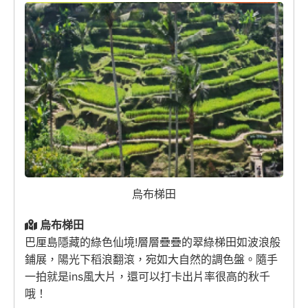
烏布梯田
烏布梯田
巴厘島隱藏的綠色仙境!層層疊疊的翠綠梯田如波浪般
鋪展，陽光下稻浪翻滾，宛如大自然的調色盤。隨手
一拍就是ins風大片，還可以打卡出片率很高的秋千
哦！