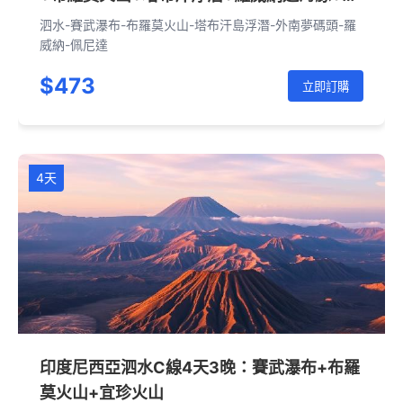
布梯田+佩尼達西線（中文旅拍4-6人小團）
泗水-賽武瀑布-布羅莫火山-塔布汗島浮潛-外南夢碼頭-羅
威納-佩尼達
$473
立即訂購
4天
印度尼西亞泗水C線4天3晚：賽武瀑布+布羅
莫火山+宜珍火山