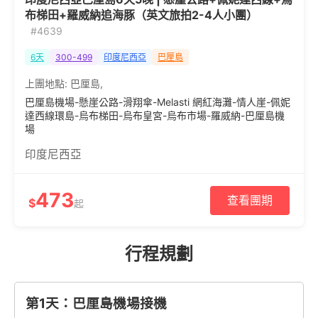
布梯田+羅威納追海豚（英文旅拍2-4人小團）
#4639
6天
300-499
印度尼西亞
巴厘島
上團地點:
巴厘島
,
巴厘島機場-懸崖公路-滑翔傘-Melasti 網紅海灘-情人崖-佩妮
達西線環島-烏布梯田-烏布皇宮-烏布市場-羅威納-巴厘島機
場
印度尼西亞
473
查看團期
$
起
行程規劃
第1天：巴厘島機場接機