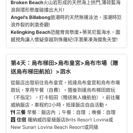
Broken Beach
火山岩形成的天然海上拱門,薄荷藍海
浪與環形懸崖碰撞出大片!
Angel's Billabong
退潮時的天然無邊泳池，漲潮時巨
浪炸裂的刺激奇觀!
Kelingking Beach
恐龍脊背懸崖+蒂芙尼藍海水，圍
撼視角讓人懷疑穿越到侏羅紀!浮潛果凍海摸魚天堂!
第4天：烏布梯田>烏布皇宮>烏布市場（贈
送烏布梯田航拍）>泗水
從飯店出發前往烏布皇宮，抵達烏布皇宮和烏布市場
遊玩，享用午餐（自費）。隨後到達烏布梯田遊玩
（不指定），打卡稻田（贈送無人機航拍）。前往羅
威納飯店，車程約2小時，抵達飯店自由活動。
三餐
早餐：飯店內 ；午餐：自理 ；晚餐：自理
住宿
羅納威四星級飯店Brits Resort Lovina或
New Sunari Lovina Beach Resort或同級