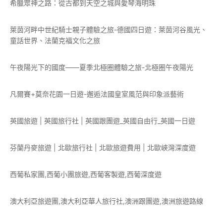
希臘眾神之路：從古都到天空之城與愛琴海明珠
萊茵河畔中世紀騎士親子體驗之旅-德國四日遊：萊茵河谷風光、
童話世界、法蘭克福文化之旅
午夜陽光下的國度——夏季北極圈體驗之旅-北極圈午夜陽光
凡爾賽+莫奈花園一日遊-邂逅法國皇室風范與印象派藝術
英國旅遊 | 英國旅行社 | 英國跟團遊_英國自由行_英國一日遊
芬蘭丹麥旅遊 | 北歐旅行社 | 北歐旅遊費用 | 北歐峽灣深度遊
西葡私家團,西葡小團旅遊,西葡客製遊,西葡深度遊
澳大利亞旅遊團,澳大利亞華人旅行社,澳洲跟團遊,澳洲旅遊路線