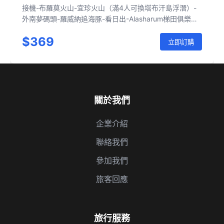
尼達西線
接機-布羅莫火山-宜珍火山（滿4人可換塔布汗島浮潛）-
外南夢碼頭-羅威納追海豚-看日出-Alasharum梯田俱樂部-
佩尼達西線-出海一日遊-巴厘島送機
$369
立即訂購
關於我們
企業介紹
聯絡我們
參加我們
旅客回應
旅行服務