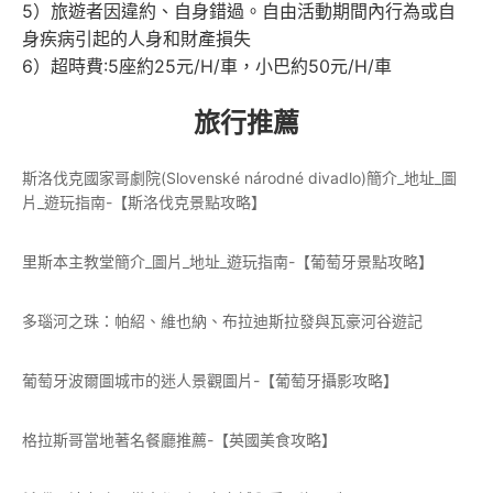
5）旅遊者因違約、自身錯過。自由活動期間內行為或自
身疾病引起的人身和財產損失
6）超時費:5座約25元/H/車，小巴約50元/H/車
旅行推薦
斯洛伐克國家哥劇院(Slovenské národné divadlo)簡介_地址_圖
片_遊玩指南-【斯洛伐克景點攻略】
里斯本主教堂簡介_圖片_地址_遊玩指南-【葡萄牙景點攻略】
多瑙河之珠：帕紹、維也納、布拉迪斯拉發與瓦豪河谷遊記
葡萄牙波爾圖城市的迷人景觀圖片-【葡萄牙攝影攻略】
格拉斯哥當地著名餐廳推薦-【英國美食攻略】