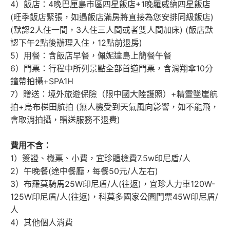
4）飯店：4晚巴厘島市區四星飯店+1晚羅威納四星飯店
(旺季飯店緊張，如遇飯店滿房將直接為您安排同級飯店)
(默認2人住一間，3人住三人間或者雙人間加床) (飯店默
認下午2點後辦理入住，12點前退房)
5）用餐：含飯店早餐，佩妮達島上簡餐午餐
6）門票：行程中所列景點全部首道門票，含滑翔傘10分
鐘帶拍攝+SPA1H
7）贈送：境外旅遊保險（限中國大陸護照）+精靈墜崖航
拍+烏布梯田航拍 (無人機受到天氣風向影響，如不能飛，
會取消拍攝，贈送服務不退費)
費用不含：
1）簽證、機票、小費，宜珍體檢費7.5w印尼盾/人
2）午晚餐(途中餐廳，每餐50元/人左右)
3）布羅莫騎馬25W印尼盾/人(往返)，宜珍人力車120W-
125W印尼盾/人(往返)，科莫多國家公園門票45W印尼盾/
人
4）其他個人消費