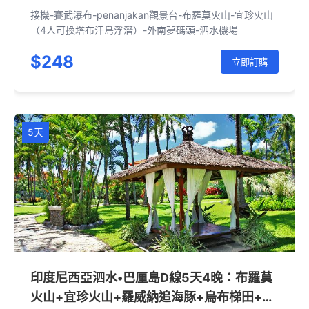
接機-賽武瀑布-penanjakan觀景台-布羅莫火山-宜珍火山
（4人可換塔布汗島浮潛）-外南夢碼頭-泗水機場
$248
立即訂購
5天
印度尼西亞泗水•巴厘島D線5天4晚：布羅莫
火山+宜珍火山+羅威納追海豚+烏布梯田+佩