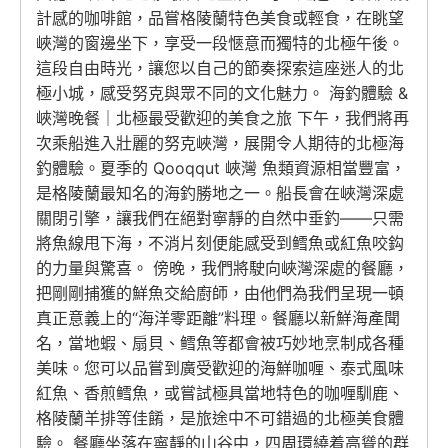
計感的咖啡館，品嘗格陵蘭特色美食或輕食，在眺望
峽灣的窗邊坐下，享受一段愜意而獨特的北極午後。
這段自由時光，讓您以自己的節奏探索這座迷人的北
極小城，感受努克與眾不同的文化魅力。 海釣體驗 &
峽灣晚餐｜北極最受歡迎的美食之旅 下午，我們將再
次乘船進入壯麗的努克峽灣，展開令人期待的北極海
釣體驗。夏季的 Qooqqut 峽灣 魚類資源相當豐富，
是格陵蘭最知名的海釣勝地之一。船長會在峽灣深處
關閉引擎，讓我們在絕對寧靜的自然中垂釣——只需
將魚線甩下海，不消片刻便能感受到鳕魚或紅魚咬鈎
的力量與驚喜。 傍晚，我們將駛向峽灣深處的餐廳，
把剛剛捕獲的鮮魚交給廚師，由他們為我們呈現一頓
真正意義上的“海洋零距離”料理。餐廳以新鮮海產聞
名，當地蝦、扇貝、鳕魚等都會被巧妙地烹制成各種
美味。您可以品嘗到廣受歡迎的海鮮咖喱、泰式風味
紅魚、香煎鳕魚，或嘗試極具當地特色的咖喱馴鹿、
格陵蘭羊排等佳餚，是旅途中不可錯過的北極美食體
驗。 餐廳坐落在寧靜的山谷中，四周環繞着高聳的群