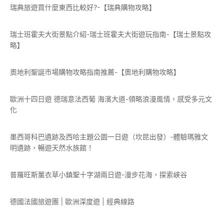
瑞典旅遊買什麼東西比較好?-【瑞典購物攻略】
瑞士班霍夫大街景點介紹-瑞士班霍夫大街遊玩指南-【瑞士景點攻
略】
奧地利聖誕市場購物攻略指南推薦-【奧地利購物攻略】
歐洲十四日遊 德瑞意法西葡 海濱大道-領略浪漫風情，感受多元文
化
墨西哥科巴遺跡及西哈主題公園一日遊（坎昆出發）-體驗瑪雅文
明遺跡，暢遊天然水族館！
普羅旺斯薰衣草小鎮聖十字湖兩日遊-漫步花海，探索峽谷
德國法國旅遊團 | 歐洲深度遊 | 經典線路