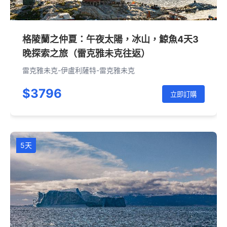
格陵蘭之仲夏：午夜太陽，冰山，鯨魚4天3
晚探索之旅（雷克雅未克往返）
雷克雅未克-伊盧利薩特-雷克雅未克
$3796
立即訂購
5天