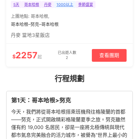
5天
哥本哈根
丹麥
1000以上
季節盛宴
上團地點:
哥本哈根
,
哥本哈根–努克–哥本哈根
丹麥 當地3星飯店
2257
已出遊人數
查看團期
$
起
2
行程規劃
第1天：哥本哈根>努克
今天，我們將從哥本哈根搭乘班機飛往格陵蘭的首都
——努克，正式開啟精彩格陵蘭夏季之旅。努克雖然
僅有約 19,000 名居民，卻是一座將北極傳統與現代
都市氣息完美融合的活力城市，被譽為“世界上最小的