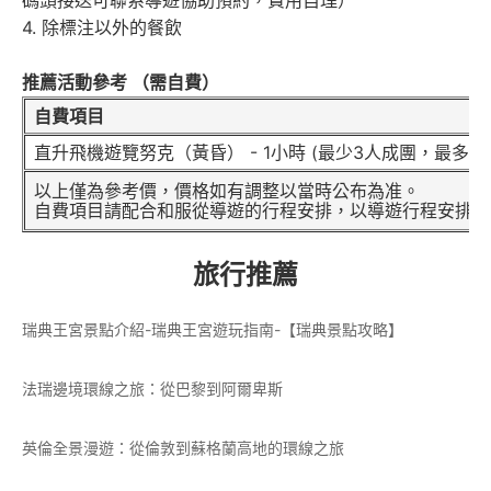
碼頭接送可聯系導遊協助預約，費用自理）
4. 除標注以外的餐飲
推薦活動參考 （需自費）
自費項目
直升飛機遊覽努克（黃昏） - 1小時 (最少3人成團，最多5人
以上僅為參考價，價格如有調整以當時公布為准。
自費項目請配合和服從導遊的行程安排，以導遊行程安排為
旅行推薦
瑞典王宮景點介紹-瑞典王宮遊玩指南-【瑞典景點攻略】
法瑞邊境環線之旅：從巴黎到阿爾卑斯
英倫全景漫遊：從倫敦到蘇格蘭高地的環線之旅