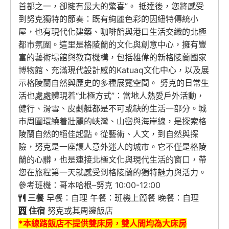
首都之一，卻擁有最大的驚喜”。 抵達後，您將感受
到努克獨特的節奏：既有絢麗色彩的因紐特傳統小
屋，也有現代化建築、咖啡館與港口生活交織的北極
都市氛圍。這里是格陵蘭的文化與創意中心，擁有豐
富的藝術場館與教育機構，包括雄偉的新格陵蘭國家
博物館、充滿現代設計感的Katuaq文化中心，以及展
示格陵蘭自然與歷史的多種展覽空間。 努克的日常生
活也處處體現着“北極方式”：當地人熱愛戶外活動，
健行、滑雪、皮劃艇都是不可或缺的生活一部分。城
市周圍環繞着壯麗的峽灣、山巒與海岸線，是探索格
陵蘭自然的絕佳起點。從藝術、人文，到自然與探
險，努克是一座讓人意外迷人的城市。它不僅是格陵
蘭的心髒，也是連接北極文化與現代生活的窗口，帶
您在旅程第一天就感受到格陵蘭的獨特魅力與活力。
參考班機：哥本哈根–努克 10:00-12:00
三餐
早餐：自理 午餐：班機上簡餐 晚餐：自理
住宿
努克或其周邊飯店
*本線路飯店不提供雙床房，雙人間均為大床房