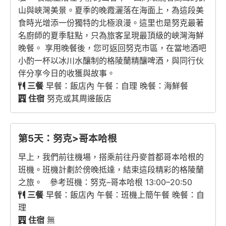
山與峽灣美景。夏季的晚霞灑落在海面上，為這段美
食時光增添一份獨特的北極浪漫。這里也是努克最著
名廚師的夏季駐點，只為旅客呈現最頂級的峽灣海鮮
晚餐。 享用晚餐後，您可返回努克市區，在當地酒吧
小酌一杯以冰川水釀制的格陵蘭精釀啤酒，與同行伙
伴分享今日的收獲與故事。
三餐
早餐：飯店內 午餐：自理 晚餐：海鮮餐
住宿
努克或其周邊飯店
第5天：努克>哥本哈根
早上，我們前往機場，搭乘前往丹麥首都哥本哈根的
班機。班機計劃於傍晚抵達，結束這段精彩的格陵蘭
之旅。 參考班機：努克–哥本哈根 13:00–20:50
三餐
早餐：飯店內 午餐：班機上簡午餐 晚餐：自
理
住宿
無