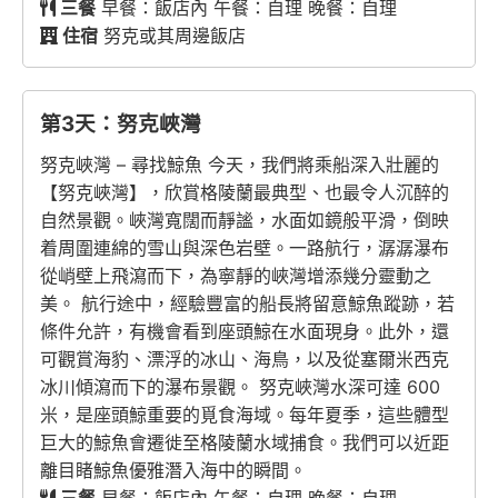
三餐
早餐：飯店內 午餐：自理 晚餐：自理
住宿
努克或其周邊飯店
第3天：努克峽灣
努克峽灣 – 尋找鯨魚 今天，我們將乘船深入壯麗的
【努克峽灣】，欣賞格陵蘭最典型、也最令人沉醉的
自然景觀。峽灣寬闊而靜謐，水面如鏡般平滑，倒映
着周圍連綿的雪山與深色岩壁。一路航行，潺潺瀑布
從峭壁上飛瀉而下，為寧靜的峽灣增添幾分靈動之
美。 航行途中，經驗豐富的船長將留意鯨魚蹤跡，若
條件允許，有機會看到座頭鯨在水面現身。此外，還
可觀賞海豹、漂浮的冰山、海鳥，以及從塞爾米西克
冰川傾瀉而下的瀑布景觀。 努克峽灣水深可達 600
米，是座頭鯨重要的覓食海域。每年夏季，這些體型
巨大的鯨魚會遷徙至格陵蘭水域捕食。我們可以近距
離目睹鯨魚優雅潛入海中的瞬間。