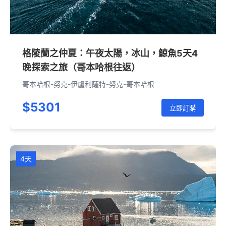
格陵蘭之仲夏：午夜太陽，冰山，鯨魚5天4
晚探索之旅（哥本哈根往返）
哥本哈根-努克-伊盧利薩特-努克-哥本哈根
$5301
立即訂購
4天