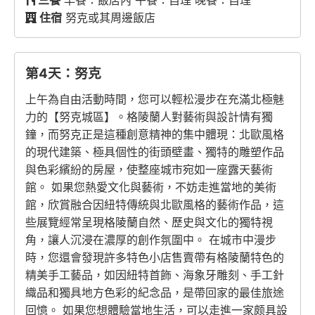
三餐
早餐：飯店內 午餐：自理 晚餐：自理
住宿
努克或其周邊飯店
第4天：努克
上午為自由活動時間，您可以輕松漫步在充滿北極魅
力的【努克城區】。格陵蘭人對藝術與設計情有獨
鐘，而努克正是這種創意精神的集中體現：北歐風格
的現代建築、極具個性的街頭壁畫、獨特的雕塑作品
與色彩繽紛的房屋，使整座城市宛如一座露天藝術
館。 如果您熱愛文化與藝術，不妨走進當地的美術
館，欣賞融合因紐特傳統與北歐風格的藝術作品，這
些展覽經常呈現格陵蘭自然、歷史與文化的獨特視
角，讓人沉浸在濃厚的創作氛圍中。 在城市中漫步
時，您還會發現許多特色小店售賣帶有格陵蘭特色的
精美手工藝品，如因紐特首飾、海象牙雕刻、手工針
織品和獨具地方色彩的紀念品，是帶回家的最佳旅途
回憶。 如果您想體驗當地生活，可以走進一家颇具設